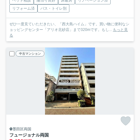
ペット相談
陽当り良好
床暖房
リノベーション済
リフォーム済
バス・トイレ別
ぜひ一度見ていただきたい、「西大島ハイム」です。買い物に便利なシ
ョッピングセンター「アリオ北砂店」まで320mです。もし...
もっと見
る
中古マンション
墨田区両国
フュージョナル両国