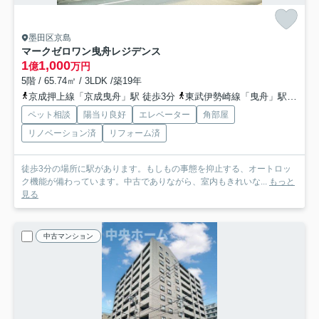
墨田区京島
マークゼロワン曳舟レジデンス
1
1,000
億
万円
5階 / 65.74㎡ / 3LDK /築19年
京成押上線「京成曳舟」駅 徒歩3分
東武伊勢崎線「曳舟」駅 徒歩6分
ペット相談
陽当り良好
エレベーター
角部屋
リノベーション済
リフォーム済
徒歩3分の場所に駅があります。もしもの事態を抑止する、オートロッ
ク機能が備わっています。中古でありながら、室内もきれいな...
もっと
見る
中古マンション