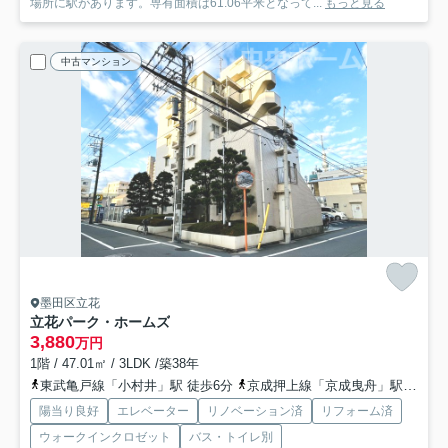
場所に駅があります。専有面積は61.06平米となって...
もっと見る
中古マンション
墨田区立花
立花パーク・ホームズ
3,880
万円
1階 / 47.01㎡ / 3LDK /築38年
東武亀戸線「小村井」駅 徒歩6分
京成押上線「京成曳舟」駅 徒歩15分
陽当り良好
エレベーター
リノベーション済
リフォーム済
ウォークインクロゼット
バス・トイレ別