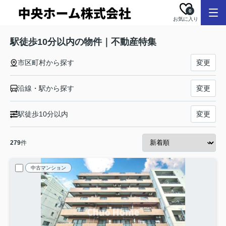
0
お気に入り
駅徒歩10分以内の物件｜不動産特集
市区町村から探す
変更
沿線・駅から探す
変更
駅徒歩10分以内
変更
279
件
中古マンション