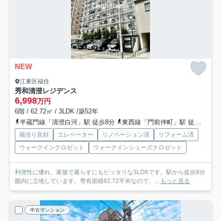
NEW
江東区福住
秀和清澄レジデンス
6,998
万円
6階 / 62.72㎡ / 3LDK /築52年
半蔵門線「清澄白河」駅 徒歩8分
東西線「門前仲町」駅 徒歩9分
陽当り良好
エレベーター
リノベーション済
リフォーム済
ウォークインクロゼット
ウォークインシューズクロゼット
利便性に優れ、家族で暮らすにもピッタリな3LDKです。駅から徒歩8分
圏内に立地しています。専有面積62.72平米なので、...
もっと見る
中古マンション