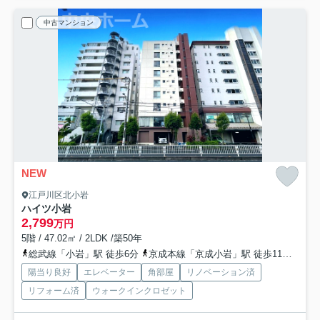
中古マンション
NEW
江戸川区北小岩
ハイツ小岩
2,799
万円
5階 / 47.02㎡ / 2LDK /築50年
総武線「小岩」駅 徒歩6分
京成本線「京成小岩」駅 徒歩11分
北総
陽当り良好
エレベーター
角部屋
リノベーション済
リフォーム済
ウォークインクロゼット