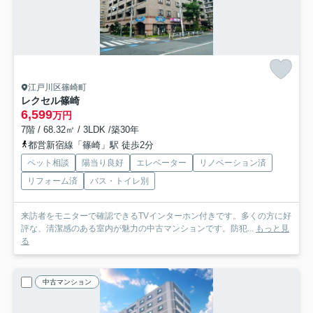
江戸川区篠崎町
レクセル篠崎
6,599
万円
7階 / 68.32㎡ / 3LDK /築30年
都営新宿線「篠崎」駅 徒歩2分
ペット相談
陽当り良好
エレベーター
リノベーション済
リフォーム済
バス・トイレ別
来訪者をモニターで確認できるTVインターホン付きです。多くの方に好
評な、清潔感のある室内が魅力の中古マンションです。防犯...
もっと見
る
中古マンション