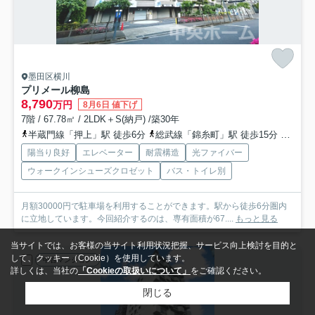
墨田区横川
プリメール柳島
8,790
万円
8月6日 値下げ
7階 / 67.78㎡ / 2LDK＋S(納戸) /築30年
半蔵門線「押上」駅 徒歩6分
総武線「錦糸町」駅 徒歩15分
都営浅
陽当り良好
エレベーター
耐震構造
光ファイバー
ウォークインシューズクロゼット
バス・トイレ別
月額30000円で駐車場を利用することができます。駅から徒歩6分圏内
に立地しています。今回紹介するのは、専有面積が67....
もっと見る
当サイトでは、お客様の当サイト利用状況把握、サービス向上検討を目的と
して、クッキー（Cookie）を使用しています。
中古マンション
詳しくは、当社の
「Cookieの取扱いについて」
をご確認ください。
閉じる