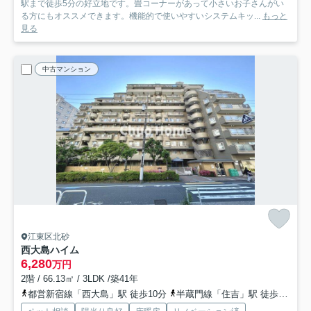
駅まで徒歩5分の好立地です。畳コーナーがあって小さいお子さんがい
る方にもオススメできます。機能的で使いやすいシステムキッ...
もっと
見る
中古マンション
江東区北砂
西大島ハイム
6,280
万円
2階 / 66.13㎡ / 3LDK /築41年
都営新宿線「西大島」駅 徒歩10分
半蔵門線「住吉」駅 徒歩14分