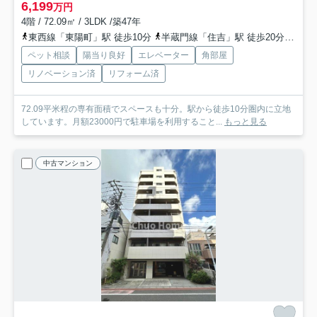
6,199
万円
4階 / 72.09㎡ / 3LDK /築47年
東西線「東陽町」駅 徒歩10分
半蔵門線「住吉」駅 徒歩20分
都営
ペット相談
陽当り良好
エレベーター
角部屋
リノベーション済
リフォーム済
72.09平米程の専有面積でスペースも十分。駅から徒歩10分圏内に立地
しています。月額23000円で駐車場を利用すること...
もっと見る
中古マンション