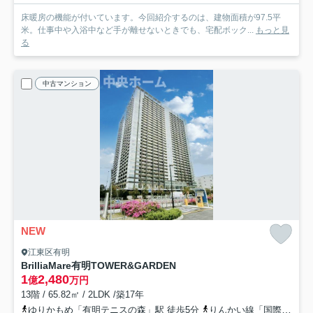
床暖房の機能が付いています。今回紹介するのは、建物面積が97.5平
米。仕事中や入浴中など手が離せないときでも、宅配ボック...
もっと見
る
中古マンション
NEW
江東区有明
BrilliaMare有明TOWER&GARDEN
1
2,480
億
万円
13階 / 65.82㎡ / 2LDK /築17年
ゆりかもめ「有明テニスの森」駅 徒歩5分
りんかい線「国際展示場」駅 徒歩8分