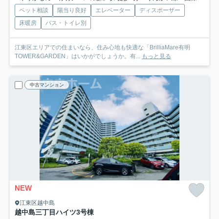
ペット相談
陽当り良好
エレベーター
ディスポーザー
床暖房
バス・トイレ別
江東区エリアでの住まいなら、住み心地も快適な「BrilliaMare有明
TOWER&GARDEN」はいかがでしょうか。有...
もっと見る
中古マンション
NEW
江東区越中島
越中島三丁目ハイツ3号棟