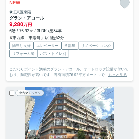
NEW
江東区東陽
グラン・アコール
9,280
万円
6階 / 76.92㎡ / 3LDK /築34年
東西線「東陽町」駅 徒歩2分
陽当り良好
エレベーター
角部屋
リノベーション済
リフォーム済
バス・トイレ別
こだわりポイント満載のグラン・アコール。オートロック設備が付いて
おり、防犯性が高いです。専有面積76.92平方メートルで...
もっと見る
中古マンション