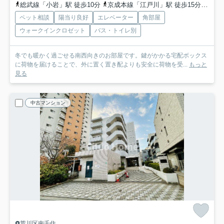
総武線「小岩」駅 徒歩10分
京成本線「江戸川」駅 徒歩15分
北総
ペット相談
陽当り良好
エレベーター
角部屋
ウォークインクロゼット
バス・トイレ別
冬でも暖かく過ごせる南西向きのお部屋です。鍵がかかる宅配ボックス
に荷物を届けることで、外に置く置き配よりも安全に荷物を受...
もっと
見る
中古マンション
荒川区南千住