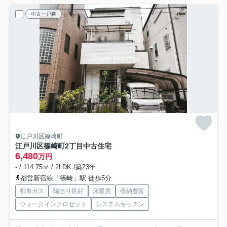
中古一戸建
江戸川区篠崎町
江戸川区篠崎町2丁目中古住宅
6,480
万円
- / 114.75㎡ / 2LDK /築23年
都営新宿線「篠崎」駅 徒歩5分
都市ガス
陽当り良好
床暖房
収納豊富
ウォークインクロゼット
システムキッチン