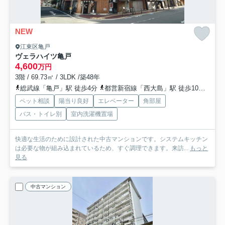
NEW
江東区亀戸
ヴェラハイツ亀戸
4,600
万円
3階 / 69.73㎡ / 3LDK /築48年
総武線「亀戸」駅 徒歩4分
都営新宿線「西大島」駅 徒歩10分
東武
ペット相談
陽当り良好
エレベーター
角部屋
バス・トイレ別
室内洗濯機置場
快適な生活のために設計された中古マンションです。システムキッチン
は必要な物が組み込まれているため、すぐ調理できます。来訪...
もっと
見る
中古マンション