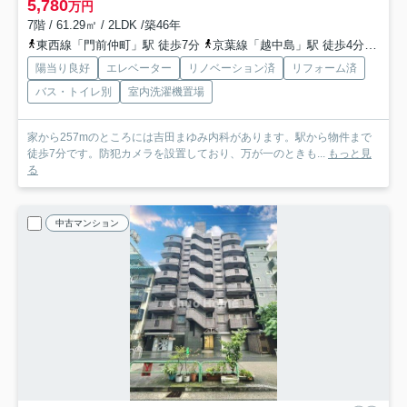
5,780
万円
7階 / 61.29㎡ / 2LDK /築46年
東西線「門前仲町」駅 徒歩7分
京葉線「越中島」駅 徒歩4分
有楽
陽当り良好
エレベーター
リノベーション済
リフォーム済
バス・トイレ別
室内洗濯機置場
家から257mのところには吉田まゆみ内科があります。駅から物件まで
徒歩7分です。防犯カメラを設置しており、万が一のときも...
もっと見
る
中古マンション