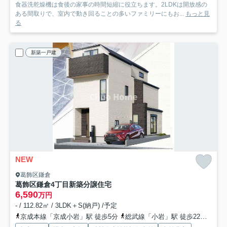
食器洗乾燥機は食後の家事の時間短縮に役立ちます。2LDKは開放感の
ある間取りで、室内で動き回ることの多いファミリーにもお...
もっと見
る
新築一戸建
NEW
葛飾区鎌倉
葛飾区鎌倉4丁目新築分譲住宅
6,590
万円
- / 112.82㎡ / 3LDK＋S(納戸) /予定
京成本線「京成小岩」駅 徒歩5分
総武線「小岩」駅 徒歩22分
北総