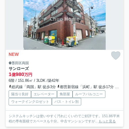
NEW
墨田区両国
サンローズ
1
980
億
万円
6階 / 151.86㎡ / 3LDK /築42年
総武線「両国」駅 徒歩3分
都営新宿線「浜町」駅 徒歩17分
都営大
陽当り良好
エレベーター
角部屋
ルーフバルコニー
ウォークインクロゼット
バス・トイレ別
システムキッチンは使いやすく汚れにくいのでご好評です。151.86平米
程の専有面積でスペースも十分。中古マンションですが...
もっと見る