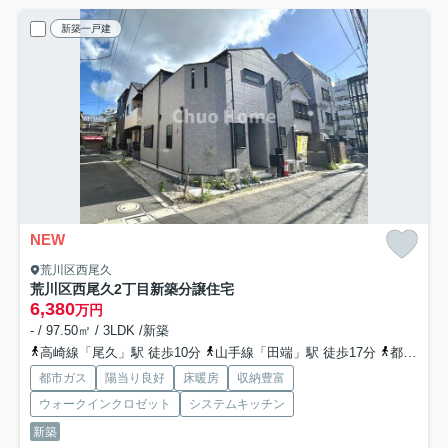
新築一戸建
NEW
荒川区西尾久
荒川区西尾久2丁目新築分譲住宅
6,380
万円
- / 97.50㎡ / 3LDK /新築
高崎線「尾久」駅 徒歩10分
山手線「田端」駅 徒歩17分
都電荒川線「小台」駅 徒歩3分
都市ガス
陽当り良好
床暖房
収納豊富
ウォークインクロゼット
システムキッチン
新築