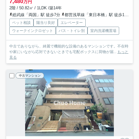
7,480
万円
2階 / 50.82㎡ / 1LDK /築14年
総武線「両国」駅 徒歩7分
都営浅草線「東日本橋」駅 徒歩13分
都
ペット相談
陽当り良好
エレベーター
ウォークインクロゼット
バス・トイレ別
室内洗濯機置場
中古でありながら、綺麗で機能的な設備のあるマンションです。不在時
や家にいながら応対できないときでも宅配ボックスに荷物が届...
もっと
見る
中古マンション