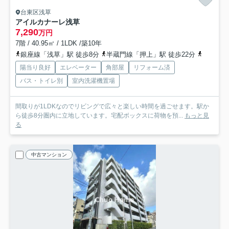
台東区浅草
アイルカナーレ浅草
7,290
万円
7階 / 40.95㎡ / 1LDK /築10年
銀座線「浅草」駅 徒歩8分
半蔵門線「押上」駅 徒歩22分
都営浅草
陽当り良好
エレベーター
角部屋
リフォーム済
バス・トイレ別
室内洗濯機置場
間取りが1LDKなのでリビングで広々と楽しい時間を過ごせます。駅か
ら徒歩8分圏内に立地しています。宅配ボックスに荷物を預...
もっと見
る
中古マンション