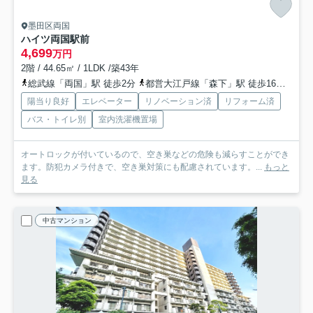
墨田区両国
ハイツ両国駅前
4,699
万円
2階 / 44.65㎡ / 1LDK /築43年
総武線「両国」駅 徒歩2分
都営大江戸線「森下」駅 徒歩16分
都営
陽当り良好
エレベーター
リノベーション済
リフォーム済
バス・トイレ別
室内洗濯機置場
オートロックが付いているので、空き巣などの危険も減らすことができ
ます。防犯カメラ付きで、空き巣対策にも配慮されています。...
もっと
見る
中古マンション