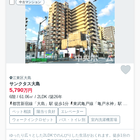
中古マンション
江東区大島
サンクタス大島
5,790
万円
6階 / 61.06㎡ / 2LDK /築26年
都営新宿線「大島」駅 徒歩1分
東武亀戸線「亀戸水神」駅 徒歩17分
ペット相談
陽当り良好
エレベーター
ウォークインクロゼット
バス・トイレ別
室内洗濯機置場
ゆったり広々とした2LDKでのんびりした生活がおくれます。徒歩1分の