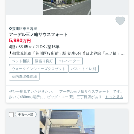
荒川区東日暮里
アーデル三ノ輪サウスフォート
5,980
万円
4階 / 53.65㎡ / 2LDK /築16年
都電荒川線「荒川区役所前」駅 徒歩6分
日比谷線「三ノ輪」駅 徒歩9分
ペット相談
陽当り良好
エレベーター
ウォークインシューズクロゼット
バス・トイレ別
室内洗濯機置場
ぜひ一度見ていただきたい、「アーデル三ノ輪サウスフォート」です。
歩いて480mの場所に、ビッグ・エー 荒川三丁目店があり...
もっと見る
中古一戸建