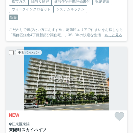
都市ガス
陽当り良好
建設住宅性能評価書付
収納豊富
ウォークインクロゼット
システムキッチン
新築
こだわりで選びたい方におすすめ。葛飾区エリアで住まいをお探しなら
「葛飾区鎌倉4丁目新築分譲住宅」。3SLDKの快適な生活...
もっと見る
中古マンション
NEW
江東区東陽
東陽町スカイハイツ