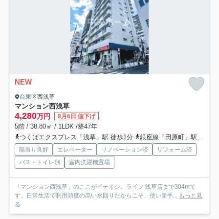
NEW
台東区西浅草
マンション西浅草
4,280
万円
8月6日 値下げ
5階 / 38.80㎡ / 1LDK /築47年
つくばエクスプレス「浅草」駅 徒歩1分
銀座線「田原町」駅 徒歩5分
陽当り良好
エレベーター
リノベーション済
リフォーム済
バス・トイレ別
室内洗濯機置場
「マンション西浅草」のここがイチオシ。ライフ 浅草店まで304mで
す。日常生活で利用頻度の高い水回りだからこそ、使い勝手...
もっと見
る