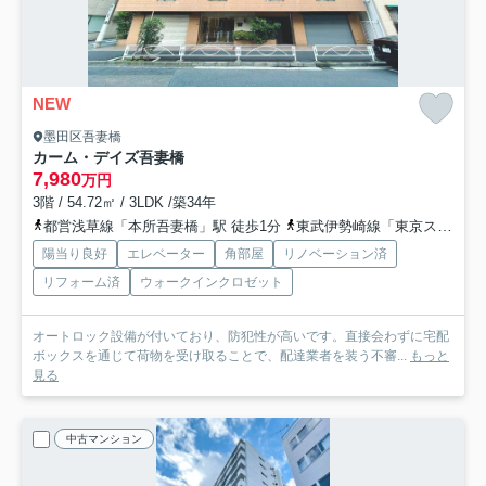
NEW
墨田区吾妻橋
カーム・デイズ吾妻橋
7,980
万円
3階 / 54.72㎡ / 3LDK /築34年
都営浅草線「本所吾妻橋」駅 徒歩1分
東武伊勢崎線「東京スカイツリー」駅 徒歩7分
陽当り良好
エレベーター
角部屋
リノベーション済
リフォーム済
ウォークインクロゼット
オートロック設備が付いており、防犯性が高いです。直接会わずに宅配
ボックスを通じて荷物を受け取ることで、配達業者を装う不審...
もっと
見る
中古マンション