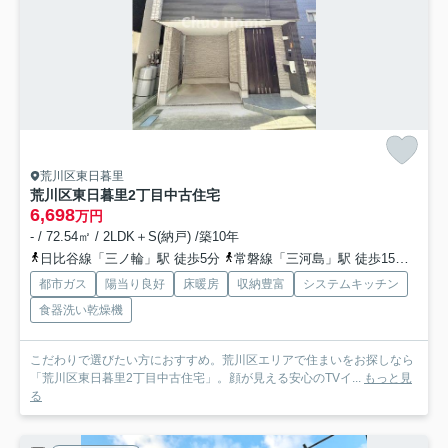
荒川区東日暮里
荒川区東日暮里2丁目中古住宅
6,698
万円
- / 72.54㎡ / 2LDK＋S(納戸) /築10年
日比谷線「三ノ輪」駅 徒歩5分
常磐線「三河島」駅 徒歩15分
千代
都市ガス
陽当り良好
床暖房
収納豊富
システムキッチン
食器洗い乾燥機
こだわりで選びたい方におすすめ。荒川区エリアで住まいをお探しなら
「荒川区東日暮里2丁目中古住宅」。顔が見える安心のTVイ...
もっと見
る