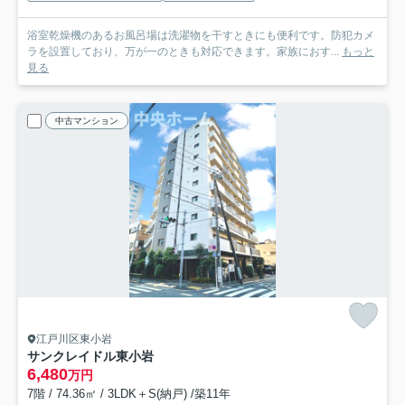
浴室乾燥機のあるお風呂場は洗濯物を干すときにも便利です。防犯カメ
ラを設置しており、万が一のときも対応できます。家族におす...
もっと
見る
中古マンション
江戸川区東小岩
サンクレイドル東小岩
6,480
万円
7階 / 74.36㎡ / 3LDK＋S(納戸) /築11年