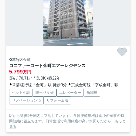
葛飾区金町
コニファーコート金町エアーレジデンス
5,799
万円
3階 / 70.71㎡ / 3LDK /築22年
常磐緩行線「金町」駅 徒歩9分
京成金町線「京成金町」駅 徒歩8分
ペット相談
陽当り良好
エレベーター
角部屋
リノベーション済
リフォーム済
駅から徒歩9分圏内に立地しています。食器洗乾燥機は食後の家事の時
間短縮に役立ちます。日常生活で利用頻度の高い水回りだから...
もっと
見る