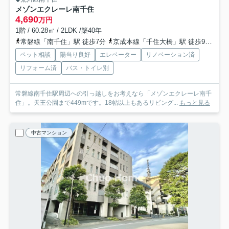
メゾンエクレーレ南千住
4,690
万円
1階 / 60.28㎡ / 2LDK /築40年
常磐線「南千住」駅 徒歩7分
京成本線「千住大橋」駅 徒歩9分
日
ペット相談
陽当り良好
エレベーター
リノベーション済
リフォーム済
バス・トイレ別
常磐線南千住駅周辺への引っ越しをお考えなら「メゾンエクレーレ南千
住」。天王公園まで449mです。18帖以上もあるリビング...
もっと見る
中古マンション