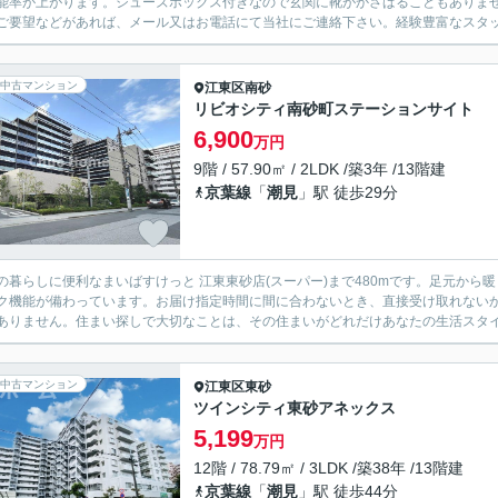
能率が上がります。シューズボックス付きなので玄関に靴がかさばることもありま
ご要望などがあれば、メール又はお電話にて当社にご連絡下さい。経験豊富なスタ
中古マンション
江東区
南砂
リビオシティ南砂町ステーションサイト
6,900
万円
9階 / 57.90㎡ / 2LDK /築3年 /13階建
京葉線
「
潮見
」駅 徒歩29分
の暮らしに便利なまいばすけっと 江東東砂店(スーパー)まで480mです。足元か
ク機能が備わっています。お届け指定時間に間に合わないとき、直接受け取れない
ありません。住まい探しで大切なことは、その住まいがどれだけあなたの生活スタイル
中古マンション
江東区
東砂
ツインシティ東砂アネックス
5,199
万円
12階 / 78.79㎡ / 3LDK /築38年 /13階建
京葉線
「
潮見
」駅 徒歩44分