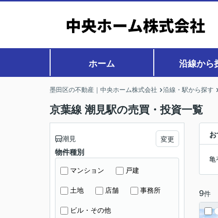
ホーム
沿線から
墨田区の不動産｜中央ホーム株式会社
沿線・駅から探す
京葉線 潮見駅の売買・投資一覧
お
潮見
変更
物件種別
亀
マンション
戸建
土地
店舗
事務所
9
件
ビル・その他