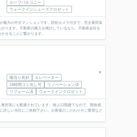
ルーフバルコニー
ウォークインシューズクロゼット
内が魅力の中古マンションです。防犯カメラ付きで、空き巣対策
上がります。不動産の購入を検討しているなら、不動産会社を
功させることに繋がります。
陽当り良好
エレベーター
24時間ゴミ出し可
リノベーション済
リフォーム済
ウォークインクロゼット
巣対策にも配慮されています。地上12階建てなので、開放感
域に詳しい当社にご依頼下さい。お客様のこだわりやご要望など