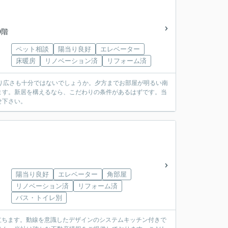
0階
ペット相談
陽当り良好
エレベーター
床暖房
リノベーション済
リフォーム済
おり広さも十分ではないでしょうか。夕方までお部屋が明るい南
ます。新居を構えるなら、こだわりの条件があるはずです。当
せ下さい。
陽当り良好
エレベーター
角部屋
リノベーション済
リフォーム済
バス・トイレ別
に立ちます。動線を意識したデザインのシステムキッチン付きで