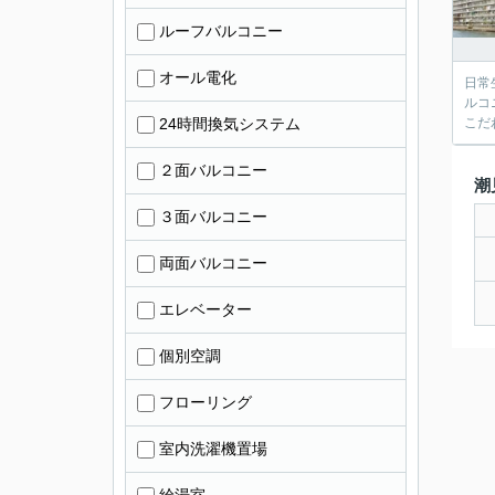
ルーフバルコニー
オール電化
日常
ルコ
24時間換気システム
こだ
２面バルコニー
潮
３面バルコニー
両面バルコニー
エレベーター
個別空調
フローリング
室内洗濯機置場