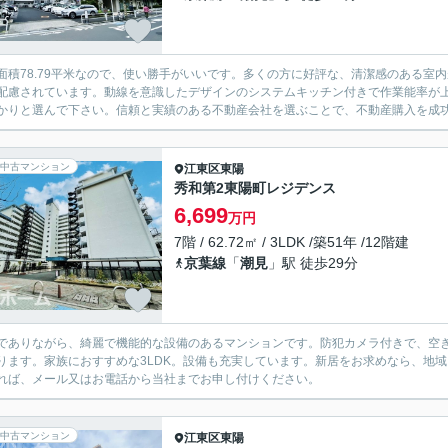
面積78.79平米なので、使い勝手がいいです。多くの方に好評な、清潔感のある室
配慮されています。動線を意識したデザインのシステムキッチン付きで作業能率が
かりと選んで下さい。信頼と実績のある不動産会社を選ぶことで、不動産購入を成
中古マンション
江東区
東陽
秀和第2東陽町レジデンス
6,699
万円
7階 / 62.72㎡ / 3LDK /築51年 /12階建
京葉線
「
潮見
」駅 徒歩29分
でありながら、綺麗で機能的な設備のあるマンションです。防犯カメラ付きで、空き
ります。家族におすすめな3LDK。設備も充実しています。新居をお求めなら、地
れば、メール又はお電話から当社までお申し付けください。
中古マンション
江東区
東陽