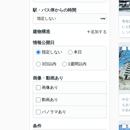
駅・バス停からの時間
専有
にも
建物構造
追加する
しっ
情報公開日
指定しない
本日
3日以内
1週間以内
画像・動画あり
画像あり
動画あり
中古
もあ
があ
パノラマあり
条件