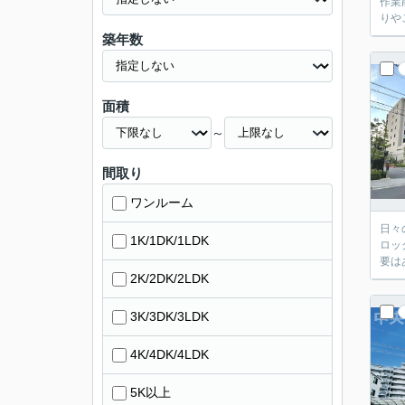
作業
りや
築年数
面積
～
間取り
ワンルーム
日々
1K/1DK/1LDK
ロッ
要は
2K/2DK/2LDK
3K/3DK/3LDK
4K/4DK/4LDK
5K以上