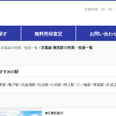
営業時間：09：00
探す
無料売却査定
お問い合わ
京葉線 潮見駅の売買・投資一覧
京葉線の売買・投資一覧
すすめの駅
有駅
/
亀戸駅
/
北綾瀬駅
/
住吉駅
/
小岩駅
/
押上駅
/
三ノ輪駅
/
青砥駅
/
京成
中古マンション
江東区
枝川