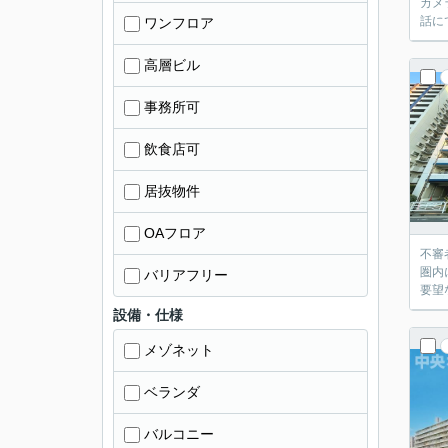
カメ
話に
ワンフロア
高層ビル
事務所可
飲食店可
居抜物件
OAフロア
不審
圏内
バリアフリー
要望
設備・仕様
メゾネット
ベランダ
バルコニー