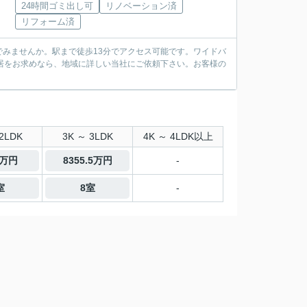
24時間ゴミ出し可
リノベーション済
リフォーム済
みませんか。駅まで徒歩13分でアクセス可能です。ワイドバ
居をお求めなら、地域に詳しい当社にご依頼下さい。お客様の
2LDK
3K ～ 3LDK
4K ～ 4LDK以上
0万円
8355.5万円
-
室
8室
-