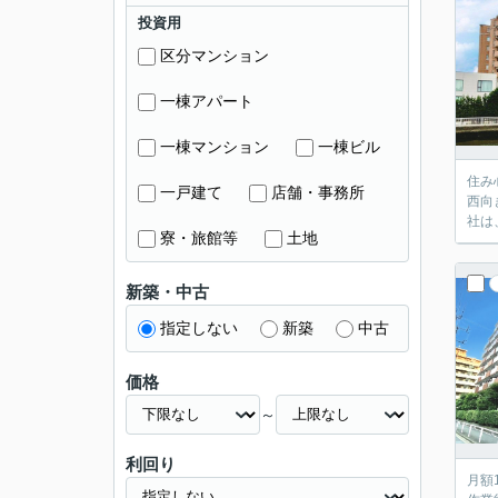
投資用
区分マンション
一棟アパート
一棟マンション
一棟ビル
住み
一戸建て
店舗・事務所
西向
社は
寮・旅館等
土地
新築・中古
指定しない
新築
中古
価格
～
利回り
月額