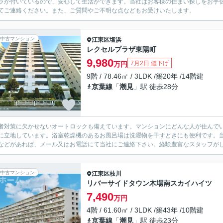
ラが付いているので、安心して生活ができます。当社はお客様の住まい探しをお手
てご連絡ください。また、ご質問やご不明な点などもお受けいたします。
中古マンション
江東区
塩浜
レクセルプラザ東陽町
9,980
7月2日 値下げ
万円
9階 / 78.46㎡ / 3LDK /築20年 /14階建
京葉線
「
潮見
」駅 徒歩28分
者対策に欠かせないオートロックも備えています。マンションにどんな人が住んで
に立地しています。浴室乾燥機のあるお風呂場は洗濯物を干すときにも便利です。
などがあれば、メール又はお電話にて当社にご連絡下さい。経験豊富なスタッフが
中古マンション
江東区
枝川
リバーサイドタウン木場南スカイハイツ
7,490
万円
4階 / 61.60㎡ / 3LDK /築43年 /10階建
京葉線
「
潮見
」駅 徒歩23分