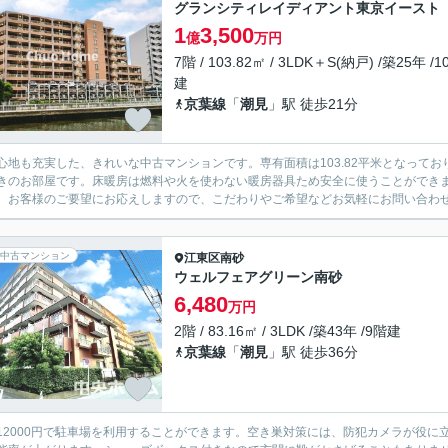
グランシティレイディアント東京イースト
1
3,500
億
万円
7階 / 103.82㎡ / 3LDK＋S(納戸) /築25年 /1
建
京葉線
「
潮見
」駅 徒歩21分
心地も充実した、きれいな中古マンションです。専有面積は103.82平米となって
きのお部屋です。床暖房は燃料や火を使わない暖房器具ため安全に使うことができ
、お客様のご要望にお応えしますので、こだわりやご希望などお気軽にお問い合わ
中古マンション
江東区
南砂
ウェルフェアグリーン南砂
6,480
万円
2階 / 83.16㎡ / 3LDK /築43年 /9階建
京葉線
「
潮見
」駅 徒歩36分
12000円で駐車場を利用することができます。空き巣対策には、防犯カメラが役