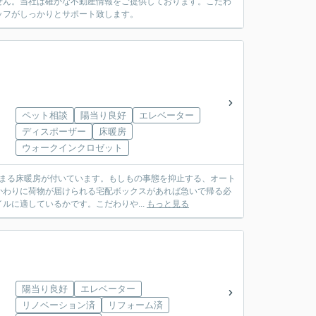
せん。当社は確かな不動産情報をご提供しております。こだわ
ッフがしっかりとサポート致します。
ペット相談
陽当り良好
エレベーター
ディスポーザー
床暖房
ウォークインクロゼット
ら暖まる床暖房が付いています。もしもの事態を抑止する、オート
かわりに荷物が届けられる宅配ボックスがあれば急いで帰る必
に適しているかです。こだわりや...
もっと見る
陽当り良好
エレベーター
リノベーション済
リフォーム済