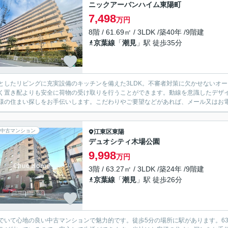
ニックアーバンハイム東陽町
7,498
万円
8階 / 61.69㎡ / 3LDK /築40年 /9階建
京葉線
「
潮見
」駅 徒歩35分
としたリビングに充実設備のキッチンを備えた3LDK。不審者対策に欠かせないオ
く置き配よりも安全に荷物の受け取りを行うことができます。動線を意識したデザ
様の住まい探しをお手伝いします。こだわりやご要望などがあれば、メール又はお電話
中古マンション
江東区
東陽
デュオシティ木場公園
9,998
万円
3階 / 63.27㎡ / 3LDK /築24年 /9階建
京葉線
「
潮見
」駅 徒歩26分
でいて心地の良い中古マンションで魅力的です。徒歩5分の場所に駅があります。63