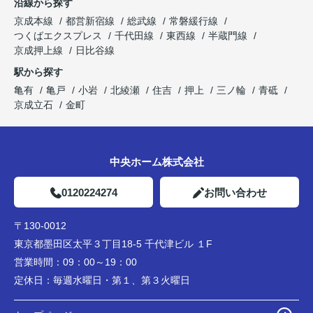
沿線から探す
京成本線
都営新宿線
総武線
常磐緩行線
つくばエクスプレス
千代田線
東西線
半蔵門線
京成押上線
日比谷線
駅から探す
亀有
亀戸
小岩
北綾瀬
住吉
押上
三ノ輪
青砥
京成立石
金町
中央ホーム株式会社
0120224274
お問い合わせ
〒130-0012
東京都墨田区太平３丁目18-5 千代津ビル １F
営業時間：
09：00～19：00
定休日：
毎週水曜日・第１、第３火曜日