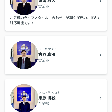
東郷 雄大
営業部
お客様のライフスタイルに合わせ、早朝や深夜のご案内も
対応可能です！
フルヤ マスミ
古谷 真澄
営業部
ツカハラ ヒロキ
束原 博毅
営業部