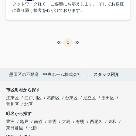
フットワーク軽く、ご要望にお応えします。 そしてお客様
に寄り添う接客を心がけております。
1
墨田区の不動産｜中央ホーム株式会社
スタッフ紹介
市区町村から探す
江東区
江戸川区
葛飾区
台東区
足立区
墨田区
荒川区
北区
町名から探す
豊洲
亀戸
南砂
東雲
大島
有明
西尾久
東和
東日暮里
北砂