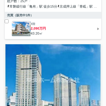
総戸数
25戸
常磐緩行線
「
亀有
」駅 徒歩15分
京成押上線
「
青砥
」駅 徒歩20分
売買（販売中
1
件）
4階
2,090万円
43.20㎡