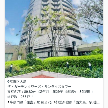
江東区
大島
ザ・ガーデンタワーズ・サンライズタワー
専有面積
89.80㎡
築年月
築29年
総階数
39階建
総戸数
233戸
半蔵門線
「
住吉
」駅 徒歩7分
都営新宿線
「
西大島
」駅 徒歩6分