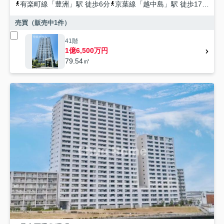
有楽町線
「
豊洲
」駅 徒歩6分
京葉線
「
越中島
」駅 徒歩17分
東
売買（販売中
1
件）
41階
1億6,500万円
79.54㎡