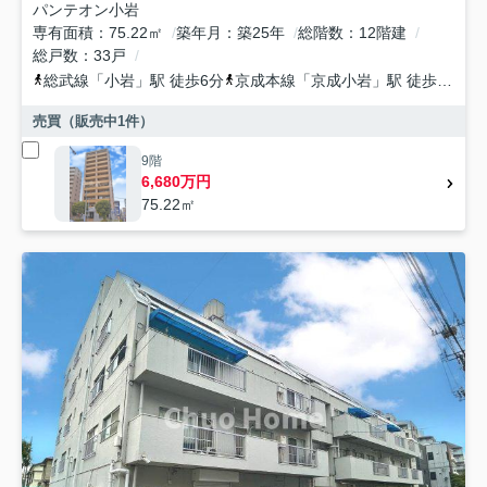
パンテオン小岩
専有面積
75.22㎡
築年月
築25年
総階数
12階建
総戸数
33戸
総武線
「
小岩
」駅 徒歩6分
京成本線
「
京成小岩
」駅 徒歩10分
売買（販売中
1
件）
9階
6,680万円
75.22㎡