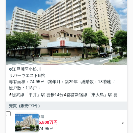
江戸川区
小松川
リバーウエストB館
専有面積
74.95㎡
築年月
築29年
総階数
13階建
総戸数
118戸
総武線
「
平井
」駅 徒歩14分
都営新宿線
「
東大島
」駅 徒歩15分
売買（販売中
1
件）
3階
5,800万円
74.95㎡