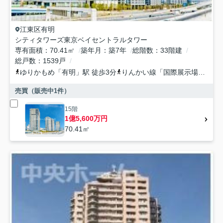
江東区
有明
シティタワーズ東京ベイセントラルタワー
専有面積
70.41㎡
築年月
築7年
総階数
33階建
総戸数
1539戸
ゆりかもめ
「
有明
」駅 徒歩3分
りんかい線
「
国際展示場
」駅 徒
売買（販売中
1
件）
15階
1億5,600万円
70.41㎡