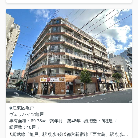
江東区
亀戸
ヴェラハイツ亀戸
専有面積
69.73㎡
築年月
築48年
総階数
9階建
総戸数
40戸
総武線
「
亀戸
」駅 徒歩4分
都営新宿線
「
西大島
」駅 徒歩10分