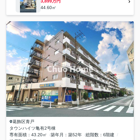
3,899万円
44.60㎡
葛飾区
青戸
タウンハイツ亀有2号棟
専有面積
43.20㎡
築年月
築52年
総階数
6階建