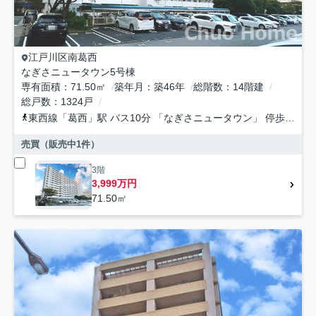
江戸川区
南葛西
なぎさニュータウン5号棟
専有面積
71.50㎡
築年月
築46年
総階数
14階建
総戸数
1324戸
東西線
「
葛西
」駅 バス10分 「なぎさニュータウン」 停歩2分
売買（販売中
1
件）
3階
3,999万円
71.50㎡