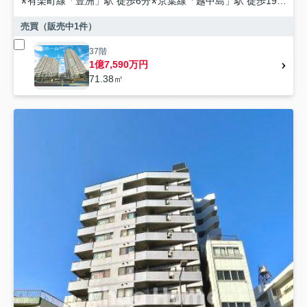
有楽町線
「
豊洲
」駅 徒歩6分
京葉線
「
越中島
」駅 徒歩19分
都
売買（販売中
1
件）
37階
1億7,590万円
71.38㎡