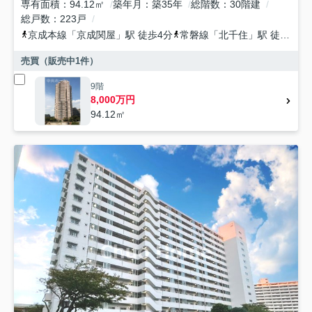
専有面積
94.12㎡
築年月
築35年
総階数
30階建
総戸数
223戸
京成本線
「
京成関屋
」駅 徒歩4分
常磐線
「
北千住
」駅 徒歩13分
売買（販売中
1
件）
9階
8,000万円
94.12㎡