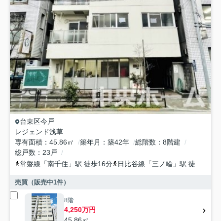
台東区
今戸
レジェンド浅草
専有面積
45.86㎡
築年月
築42年
総階数
8階建
総戸数
23戸
常磐線
「
南千住
」駅 徒歩16分
日比谷線
「
三ノ輪
」駅 徒歩19分
売買（販売中
1
件）
8階
4,250万円
45.86㎡