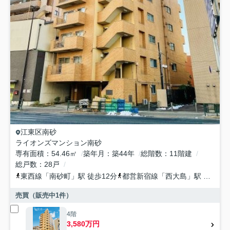
江東区
南砂
ライオンズマンション南砂
専有面積
54.46㎡
築年月
築44年
総階数
11階建
総戸数
28戸
東西線
「
南砂町
」駅 徒歩12分
都営新宿線
「
西大島
」駅 徒歩23分
売買（販売中
1
件）
4階
3,580万円