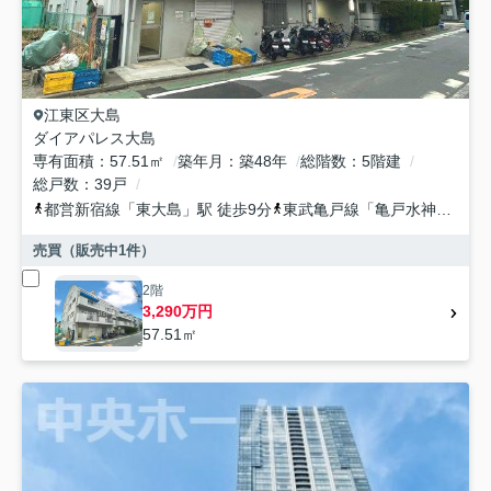
江東区
大島
ダイアパレス大島
専有面積
57.51㎡
築年月
築48年
総階数
5階建
総戸数
39戸
都営新宿線
「
東大島
」駅 徒歩9分
東武亀戸線
「
亀戸水神
」駅 徒
売買（販売中
1
件）
2階
3,290万円
57.51㎡