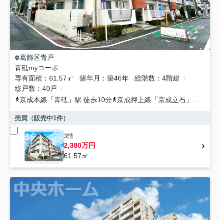
葛飾区
青戸
青砥myコーポ
専有面積
61.57㎡
築年月
築46年
総階数
4階建
総戸数
40戸
京成本線
「
青砥
」駅 徒歩10分
京成押上線
「
京成立石
」駅 徒歩16分
売買（販売中
1
件）
3階
2,380万円
61.57㎡