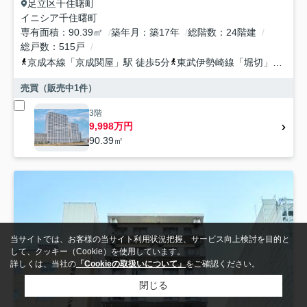
足立区
千住曙町
イニシア千住曙町
専有面積
90.39㎡
築年月
築17年
総階数
24階建
総戸数
515戸
京成本線
「
京成関屋
」駅 徒歩5分
東武伊勢崎線
「
堀切
」駅 徒歩8分
売買（販売中
1
件）
3階
9,998万円
90.39㎡
当サイトでは、お客様の当サイト利用状況把握、サービス向上検討を目的と
して、クッキー（Cookie）を使用しています。
詳しくは、当社の
「Cookieの取扱いについて」
をご確認ください。
閉じる