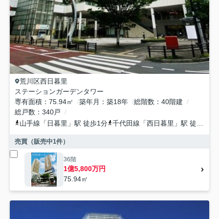
荒川区
西日暮里
ステーションガーデンタワー
専有面積
75.94㎡
築年月
築18年
総階数
40階建
総戸数
340戸
山手線
「
日暮里
」駅 徒歩1分
千代田線
「
西日暮里
」駅 徒歩6分
売買（販売中
1
件）
36階
1億5,800万円
75.94㎡