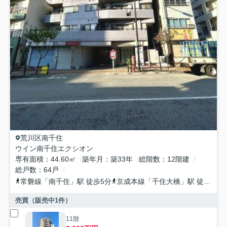
荒川区
南千住
ウイン南千住エクシオン
専有面積
44.60㎡
築年月
築33年
総階数
12階建
総戸数
64戸
常磐線
「
南千住
」駅 徒歩5分
京成本線
「
千住大橋
」駅 徒歩10分
売買（販売中
1
件）
11階