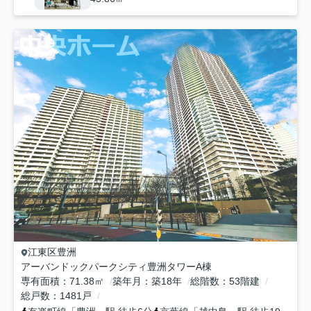
江東区
豊洲
アーバンドックパークシティ豊洲タワーA棟
専有面積
71.38㎡
築年月
築18年
総階数
53階建
総戸数
1481戸