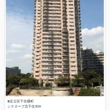
足立区
千住曙町
シテヌーブ北千住30A