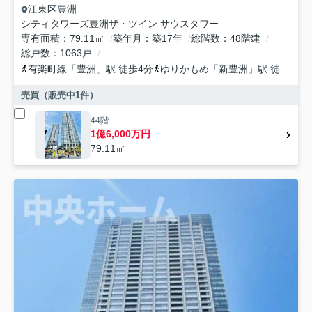
江東区
豊洲
シティタワーズ豊洲ザ・ツイン サウスタワー
専有面積
79.11㎡
築年月
築17年
総階数
48階建
総戸数
1063戸
有楽町線
「
豊洲
」駅 徒歩4分
ゆりかもめ
「
新豊洲
」駅 徒歩15分
売買（販売中
1
件）
44階
1億6,000万円
79.11㎡