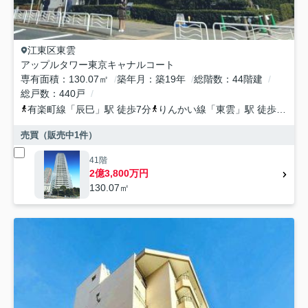
江東区
東雲
アップルタワー東京キャナルコート
専有面積
130.07㎡
築年月
築19年
総階数
44階建
総戸数
440戸
有楽町線
「
辰巳
」駅 徒歩7分
りんかい線
「
東雲
」駅 徒歩11分
売買（販売中
1
件）
41階
2億3,800万円
130.07㎡