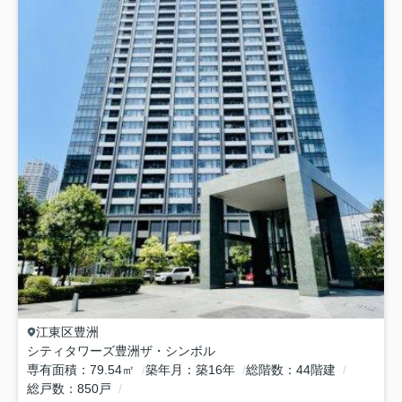
江東区
豊洲
シティタワーズ豊洲ザ・シンボル
専有面積
79.54㎡
築年月
築16年
総階数
44階建
総戸数
850戸