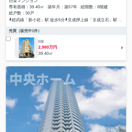
日栄マンション
専有面積
39.40㎡
築年月
築57年
総階数
8階建
総戸数
30戸
総武線
「
新小岩
」駅 徒歩5分
京成押上線
「
京成立石
」駅 徒歩29分
売買（販売中
1
件）
6階
2,980万円
39.40㎡