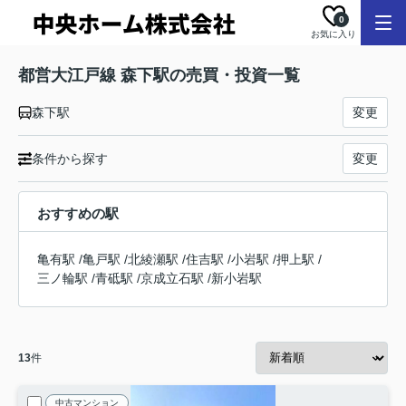
0
お気に入り
都営大江戸線 森下駅の売買・投資一覧
森下駅
変更
条件から探す
変更
おすすめの駅
亀有駅
/
亀戸駅
/
北綾瀬駅
/
住吉駅
/
小岩駅
/
押上駅
/
三ノ輪駅
/
青砥駅
/
京成立石駅
/
新小岩駅
13
件
中古マンション