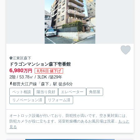
江東区森下
ドラゴンマンション森下壱番館
6,980
万円
8月6日 値下げ
2階 / 53.78㎡ / 3LDK /築29年
都営大江戸線「森下」駅 徒歩6分
ペット相談
陽当り良好
エレベーター
角部屋
リノベーション済
リフォーム済
オートロック設備が付いており、防犯性が高いです。空き巣対策には、
防犯カメラが役に立ちます。浴室乾燥機のあるお風呂場は洗濯...
もっと
見る