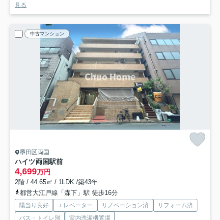
見る
中古マンション
墨田区両国
ハイツ両国駅前
4,699
万円
2階 / 44.65㎡ / 1LDK /築43年
都営大江戸線「森下」駅 徒歩16分
陽当り良好
エレベーター
リノベーション済
リフォーム済
バス・トイレ別
室内洗濯機置場