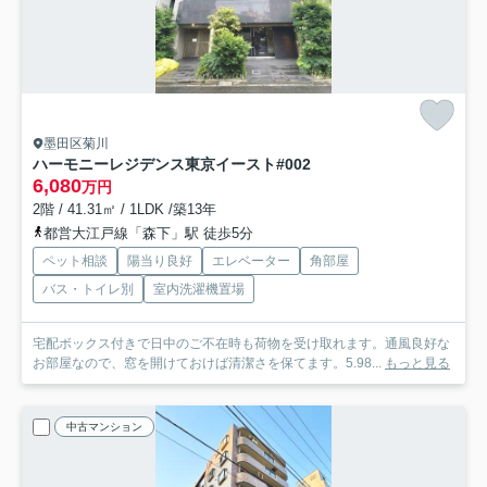
墨田区菊川
ハーモニーレジデンス東京イースト#002
6,080
万円
2階 / 41.31㎡ / 1LDK /築13年
都営大江戸線「森下」駅 徒歩5分
ペット相談
陽当り良好
エレベーター
角部屋
バス・トイレ別
室内洗濯機置場
宅配ボックス付きで日中のご不在時も荷物を受け取れます。通風良好な
お部屋なので、窓を開けておけば清潔さを保てます。5.98...
もっと見る
中古マンション