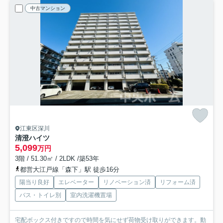
中古マンション
江東区深川
清澄ハイツ
5,099
万円
3階 / 51.30㎡ / 2LDK /築53年
都営大江戸線「森下」駅 徒歩16分
陽当り良好
エレベーター
リノベーション済
リフォーム済
バス・トイレ別
室内洗濯機置場
宅配ボックス付きですので時間を気にせず荷物受け取りができます。動