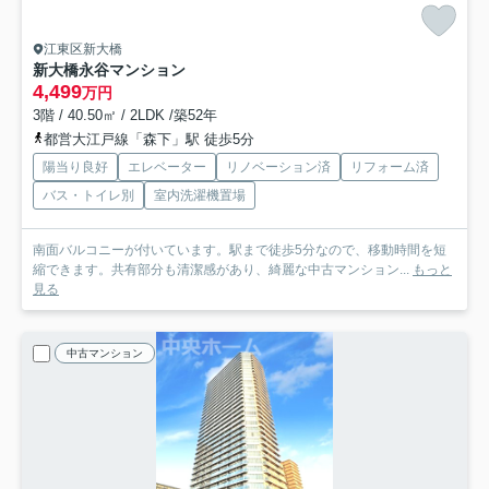
江東区新大橋
新大橋永谷マンション
4,499
万円
3階 / 40.50㎡ / 2LDK /築52年
都営大江戸線「森下」駅 徒歩5分
陽当り良好
エレベーター
リノベーション済
リフォーム済
バス・トイレ別
室内洗濯機置場
南面バルコニーが付いています。駅まで徒歩5分なので、移動時間を短
縮できます。共有部分も清潔感があり、綺麗な中古マンション...
もっと
見る
中古マンション