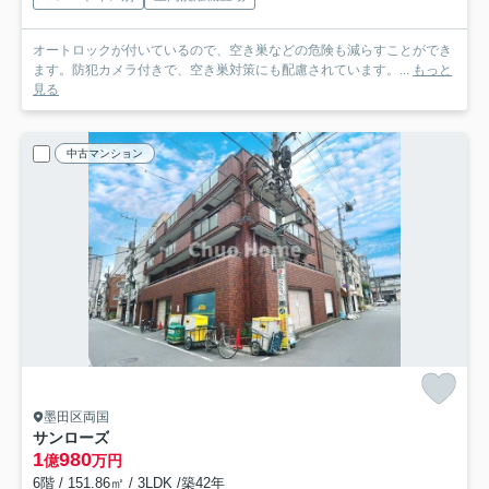
オートロックが付いているので、空き巣などの危険も減らすことができ
ます。防犯カメラ付きで、空き巣対策にも配慮されています。...
もっと
見る
中古マンション
墨田区両国
サンローズ
1
980
億
万円
6階 / 151.86㎡ / 3LDK /築42年