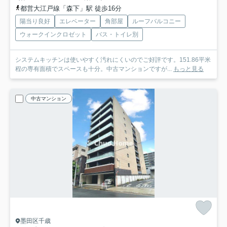
都営大江戸線「森下」駅 徒歩16分
陽当り良好
エレベーター
角部屋
ルーフバルコニー
ウォークインクロゼット
バス・トイレ別
システムキッチンは使いやすく汚れにくいのでご好評です。151.86平米
程の専有面積でスペースも十分。中古マンションですが...
もっと見る
中古マンション
墨田区千歳