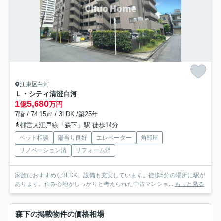
江東区白河
Ｌ・シティ清澄白河
1
5,680
億
万円
7階 / 74.15㎡ / 3LDK /築25年
都営大江戸線「森下」駅 徒歩14分
ペット相談
陽当り良好
エレベーター
角部屋
リノベーション済
リフォーム済
家族におすすめな3LDK。設備も充実しています。徒歩5分の場所に駅が
あります。住み心地がしっかりと考えられた中古マンショ...
もっと見る
森下の掲載物件の価格相場