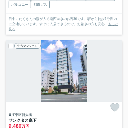
バルコニー
都市ガス
日中にたくさんの陽が入る南西向きのお部屋です。駅から徒歩7分圏内
に立地しています。すぐに入居できるので、お急ぎの方も安心...
もっと
見る
中古マンション
江東区新大橋
サンクタス森下
9,480
万円