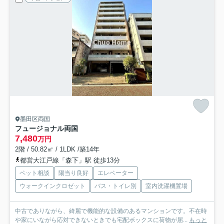
墨田区両国
フュージョナル両国
7,480
万円
2階 / 50.82㎡ / 1LDK /築14年
都営大江戸線「森下」駅 徒歩13分
ペット相談
陽当り良好
エレベーター
ウォークインクロゼット
バス・トイレ別
室内洗濯機置場
中古でありながら、綺麗で機能的な設備のあるマンションです。不在時
や家にいながら応対できないときでも宅配ボックスに荷物が届...
もっと