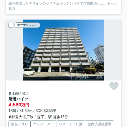
線を意識したデザインのシステムキッチン付きで作業能率が上...
もっと
見る
中古マンション
江東区深川
清澄ハイツ
4,580
万円
13階 / 51.30㎡ / 3DK /築53年
都営大江戸線「森下」駅 徒歩16分
陽当り良好
エレベーター
バス・トイレ別
室内洗濯機置場