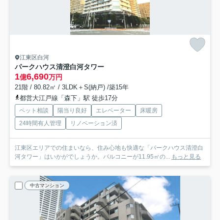
江東区白河
パークハウス清澄白河タワー
1
6,690
億
万円
21階 / 80.82㎡ / 3LDK＋S(納戸) /築15年
都営大江戸線「森下」駅 徒歩17分
ペット相談
陽当り良好
エレベーター
床暖房
24時間有人管理
リノベーション済
江東区エリアでの住まいなら、住み心地も快適な「パークハウス清澄白
河タワー」はいかがでしょうか。バルコニーが11.95㎡の...
もっと見る
中古マンション