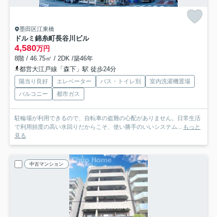
墨田区江東橋
ドルミ錦糸町長谷川ビル
4,580
万円
8階 / 46.75㎡ / 2DK /築46年
都営大江戸線「森下」駅 徒歩24分
陽当り良好
エレベーター
バス・トイレ別
室内洗濯機置場
バルコニー
都市ガス
駐輪場が利用できるので、自転車の盗難の心配がありません。日常生活
で利用頻度の高い水回りだからこそ、使い勝手のいいシステム...
もっと
見る
中古マンション