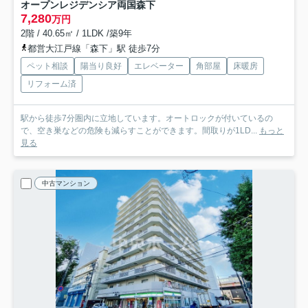
オープンレジデンシア両国森下
7,280
万円
2階 / 40.65㎡ / 1LDK /築9年
都営大江戸線「森下」駅 徒歩7分
ペット相談
陽当り良好
エレベーター
角部屋
床暖房
リフォーム済
駅から徒歩7分圏内に立地しています。オートロックが付いているの
で、空き巣などの危険も減らすことができます。間取りが1LD...
もっと
見る
中古マンション