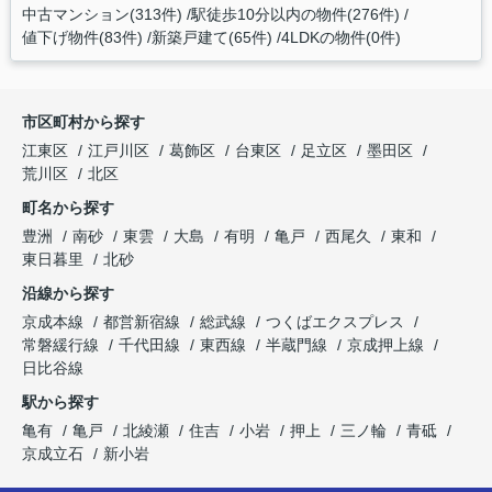
中古マンション(313件)
駅徒歩10分以内の物件(276件)
値下げ物件(83件)
新築戸建て(65件)
4LDKの物件(0件)
市区町村から探す
江東区
江戸川区
葛飾区
台東区
足立区
墨田区
荒川区
北区
町名から探す
豊洲
南砂
東雲
大島
有明
亀戸
西尾久
東和
東日暮里
北砂
沿線から探す
京成本線
都営新宿線
総武線
つくばエクスプレス
常磐緩行線
千代田線
東西線
半蔵門線
京成押上線
日比谷線
駅から探す
亀有
亀戸
北綾瀬
住吉
小岩
押上
三ノ輪
青砥
京成立石
新小岩