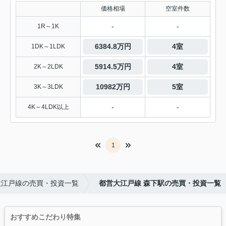
価格相場
空室件数
-
-
1R～1K
6384.8万円
4室
1DK～1LDK
5914.5万円
4室
2K～2LDK
10982万円
5室
3K～3LDK
-
-
4K～4LDK以上
1
大江戸線の売買・投資一覧
都営大江戸線 森下駅の売買・投資一覧
おすすめこだわり特集