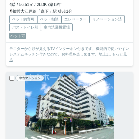
4階 / 56.51㎡ / 2LDK /築19年
都営大江戸線「森下」駅 徒歩1分
ペット飼育可
ペット相談
エレベーター
リノベーション済
バス・トイレ別
室内洗濯機置場
ペット可
モニターから顔が見えるTVインターホン付きです。機能的で使いやすい
システムキッチン付きなので、お料理を楽しめます。地上1...
もっと見
る
中古マンション