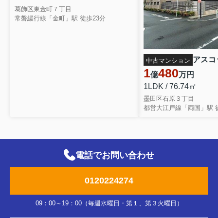
葛飾区東金町７丁目
常磐緩行線「金町」駅 徒歩23分
中古マンション
1
480
億
万円
1LDK / 76.74㎡
墨田区石原３丁目
都営大江戸線「両国」駅 徒
電話でお問い合わせ
0120224274
09：00～19：00（毎週水曜日・第１、第３火曜日）