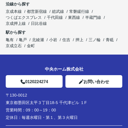
沿線から探す
京成本線
都営新宿線
総武線
常磐緩行線
つくばエクスプレス
千代田線
東西線
半蔵門線
京成押上線
日比谷線
駅から探す
亀有
亀戸
北綾瀬
小岩
住吉
押上
三ノ輪
青砥
京成立石
金町
中央ホーム株式会社
0120224274
お問い合わせ
〒130-0012
東京都墨田区太平３丁目18-5 千代津ビル １F
営業時間：
09：00～19：00
定休日：
毎週水曜日・第１、第３火曜日