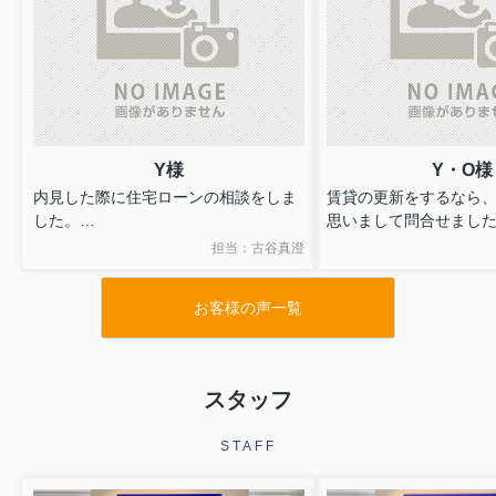
Y様
Y・O様
内見した際に住宅ローンの相談をしま
賃貸の更新をするなら
した。
思いまして問合せまし
ご説明をいただいた内容に信用できる
住宅ローンの審査が通
担当：古谷真澄
と感じました。
ありましたが、
担当の方に丁寧に説明
お客様の声一覧
が良かったので、今後
だきたいです。
スタッフ
STAFF