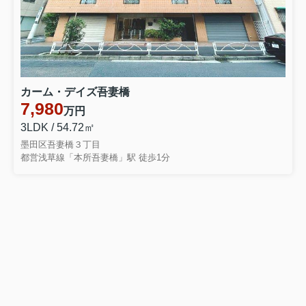
カーム・デイズ吾妻橋
7,980
万円
3LDK / 54.72㎡
墨田区吾妻橋３丁目
都営浅草線「本所吾妻橋」駅 徒歩1分