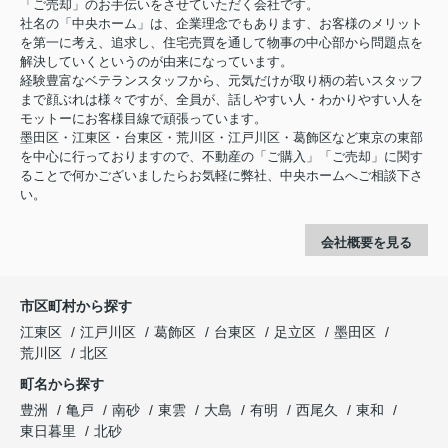
「ご売却」のお手伝いをさせていただく会社です。
社名の「中央ホーム」は、企業理念でもあります、お客様のメリット
を第一に考え、追求し、住宅売買を通して物事の中心部から問題点を
解決していくというのが由来になっています。
経験豊富なベテランスタッフから、元気だけが取り柄の若いスタッフ
まで顔ぶれは様々ですが、全員が、話しやすい人・わかりやすい人を
モットーにお客様目線で頑張っています。
墨田区・江東区・台東区・荒川区・江戸川区・葛飾区など東京の東部
を中心に行っておりますので、不動産の「ご購入」「ご売却」に関す
ることで何かございましたらお気軽に弊社、中央ホームへご相談下さ
い。
会社概要を見る
市区町村から探す
江東区
江戸川区
葛飾区
台東区
足立区
墨田区
荒川区
北区
町名から探す
豊洲
亀戸
南砂
東雲
大島
有明
西尾久
東和
東日暮里
北砂