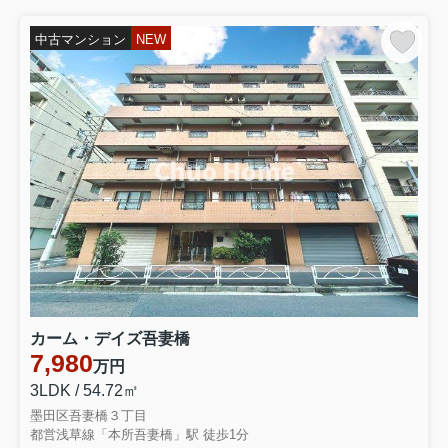
常磐線 南千住駅 徒歩7分
物件詳細へ
中古マンション
NEW
2026.08.03
日栄マンション
2980万円
総武線 新小岩駅 徒歩5分
物件詳細へ
なぎさニュータウン3号棟
4580万円
京葉線 葛西臨海公園駅 徒歩29分
物件詳細へ
カーム・デイズ吾妻橋
7,980
万円
2026.08.02
3LDK / 54.72㎡
サンシャインハイツ
墨田区吾妻橋３丁目
都営浅草線「本所吾妻橋」駅 徒歩1分
7280万円