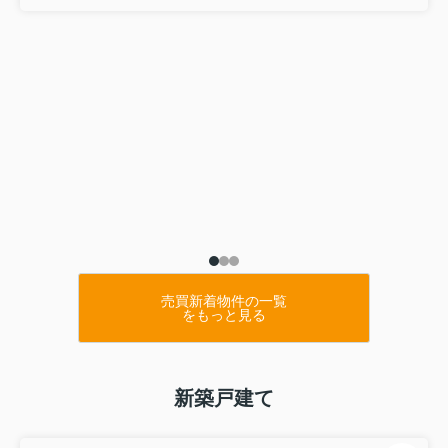
総武線 亀戸駅 徒歩15分
物件詳細へ
葛飾区新小岩1丁目中古住宅
7880万円
総武線 新小岩駅 徒歩5分
物件詳細へ
2026.07.28
ガーデンプラザ柴又弐番館
3980万円
京成金町線 柴又駅 徒歩9分
売買新着物件の一覧
物件詳細へ
をもっと見る
パレステージ大島
8480万円
都営新宿線 西大島駅 徒歩2分
新築戸建て
物件詳細へ