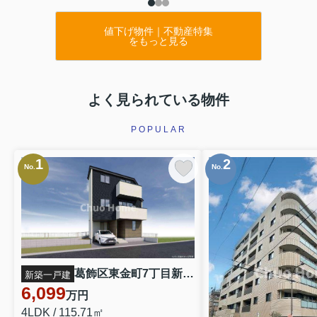
値下げ物件｜不動産特集
をもっと見る
よく見られている物件
POPULAR
1
2
No.
No.
葛飾区東金町7丁目新築分譲住宅
新築一戸建
6,099
万円
4LDK / 115.71㎡