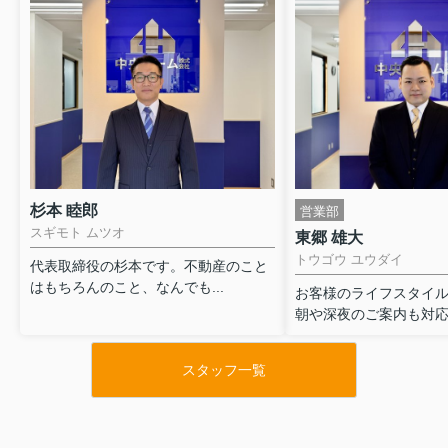
杉本 睦郎
営業部
スギモト ムツオ
東郷 雄大
トウゴウ ユウダイ
代表取締役の杉本です。不動産のこと
はもちろんのこと、なんでも...
お客様のライフスタイ
朝や深夜のご案内も対応可
スタッフ一覧