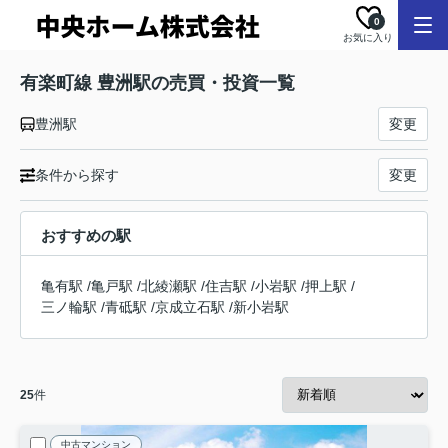
0
お気に入り
有楽町線 豊洲駅の売買・投資一覧
豊洲駅
変更
条件から探す
変更
おすすめの駅
亀有駅
/
亀戸駅
/
北綾瀬駅
/
住吉駅
/
小岩駅
/
押上駅
/
三ノ輪駅
/
青砥駅
/
京成立石駅
/
新小岩駅
25
件
中古マンション