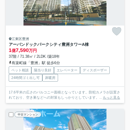
江東区豊洲
アーバンドックパークシティ豊洲タワーA棟
1
7,590
億
万円
37階 / 71.38㎡ / 2LDK /築18年
有楽町線「豊洲」駅 徒歩6分
ペット相談
陽当り良好
エレベーター
ディスポーザー
24時間ゴミ出し可
床暖房
17.6平米の広さのバルコニー面積となっています。防犯カメラが設置さ
れており、空き巣などへの対策もしっかりとしています。...
もっと見る
中古マンション