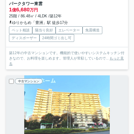
パークタワー東雲
1
6,680
億
万円
25階 / 86.48㎡ / 4LDK /築12年
ゆりかもめ「豊洲」駅 徒歩17分
ペット相談
陽当り良好
エレベーター
免震構造
ディスポーザー
24時間ゴミ出し可
築12年の中古マンションです。機能的で使いやすいシステムキッチン付
きなので、お料理を楽しめます。管理人が常駐しているので...
もっと見
る
中古マンション