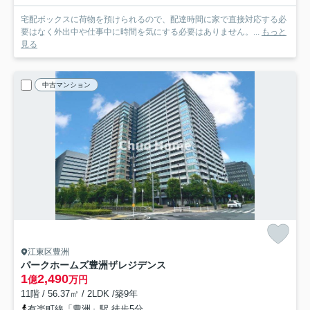
宅配ボックスに荷物を預けられるので、配達時間に家で直接対応する必
要はなく外出中や仕事中に時間を気にする必要はありません。...
もっと
見る
中古マンション
江東区豊洲
パークホームズ豊洲ザレジデンス
1
2,490
億
万円
11階 / 56.37㎡ / 2LDK /築9年
有楽町線「豊洲」駅 徒歩5分