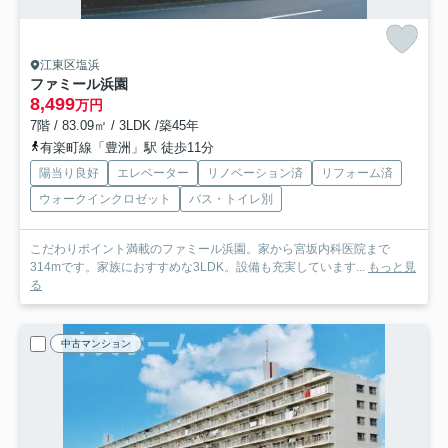
江東区塩浜
ファミール浜園
8,499
万円
7階 / 83.09㎡ / 3LDK /築45年
有楽町線「豊洲」駅 徒歩11分
陽当り良好
エレベーター
リノベーション済
リフォーム済
ウォークインクロゼット
バス・トイレ別
こだわりポイント満載のファミール浜園。家から宮坂内科医院まで
314mです。家族におすすめな3LDK。設備も充実しています...
もっと見
る
中古マンション