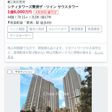
江東区豊洲
シティタワーズ豊洲ザ・ツイン サウスタワー
1
6,000
億
万円
4月30日 値下げ
44階 / 79.11㎡ / 2LDK /築17年
有楽町線「豊洲」駅 徒歩4分
ペット相談
陽当り良好
エレベーター
耐震構造
免震構造
ディスポーザー
地上48階建てなので、開放感もあります。リモートワークや入浴中な
ど、直接配達を受け取れない時は宅配ボックスに荷物が届きま...
もっと
見る
中古マンション