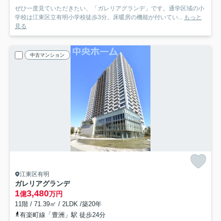
ぜひ一度見ていただきたい、「ガレリアグランデ」です。通学区域の小
学校は江東区立有明小学校徒歩3分。床暖房の機能が付いてい...
もっと
見る
中古マンション
江東区有明
ガレリアグランデ
1
3,480
億
万円
11階 / 71.39㎡ / 2LDK /築20年
有楽町線「豊洲」駅 徒歩24分