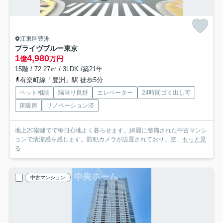
江東区豊洲
プライヴブルー東京
1
4,980
億
万円
15階 / 72.27㎡ / 3LDK /築21年
有楽町線「豊洲」駅 徒歩5分
ペット相談
陽当り良好
エレベーター
24時間ゴミ出し可
床暖房
リノベーション済
地上20階建てで毎日心地よく暮らせます。綺麗に整備された中古マンシ
ョンで清潔感を感じます。防犯カメラが設置されており、空...
もっと見
る
中古マンション