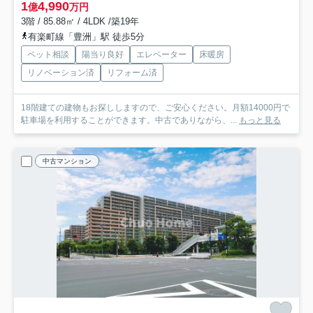
1
4,990
億
万円
3階 / 85.88㎡ / 4LDK /築19年
有楽町線「豊洲」駅 徒歩5分
ペット相談
陽当り良好
エレベーター
床暖房
リノベーション済
リフォーム済
18階建ての建物もお探ししますので、ご安心ください。月額14000円で
駐車場を利用することができます。中古でありながら、...
もっと見る
中古マンション