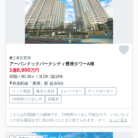
江東区豊洲
アーバンドックパークシティ豊洲タワーA棟
1
8,900
億
万円
40階 / 80.38㎡ / 3LDK /築18年
有楽町線「豊洲」駅 徒歩6分
ペット相談
陽当り良好
エレベーター
ディスポーザー
24時間ゴミ出し可
床暖房
こちらは53階建ての建物です。24時間ゴミ出し可能なので、いちいちゴ
ミの日を確認せずに気が向いたときに捨てられます。オー...
もっと見る