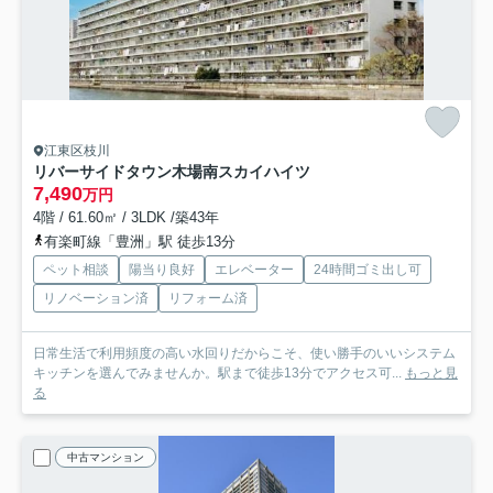
江東区枝川
リバーサイドタウン木場南スカイハイツ
7,490
万円
4階 / 61.60㎡ / 3LDK /築43年
有楽町線「豊洲」駅 徒歩13分
ペット相談
陽当り良好
エレベーター
24時間ゴミ出し可
リノベーション済
リフォーム済
日常生活で利用頻度の高い水回りだからこそ、使い勝手のいいシステム
キッチンを選んでみませんか。駅まで徒歩13分でアクセス可...
もっと見
る
中古マンション