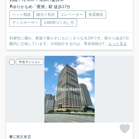
ゆりかもめ「豊洲」駅 徒歩17分
ペット相談
陽当り良好
エレベーター
免震構造
ディスポーザー
24時間ゴミ出し可
利便性に優れ、家族で暮らすにもピッタリな3LDKです。駅から徒歩7分
圏内に立地しています。今回紹介するのは、専有面積が7...
もっと見る
中古マンション
江東区東雲