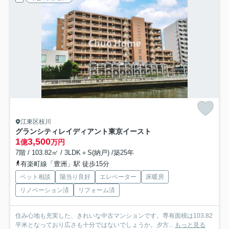
江東区枝川
グランシティレイディアント東京イースト
1
3,500
億
万円
7階 / 103.82㎡ / 3LDK＋S(納戸) /築25年
有楽町線「豊洲」駅 徒歩15分
ペット相談
陽当り良好
エレベーター
床暖房
リノベーション済
リフォーム済
住み心地も充実した、きれいな中古マンションです。専有面積は103.82
平米となっており広さも十分ではないでしょうか。夕方...
もっと見る