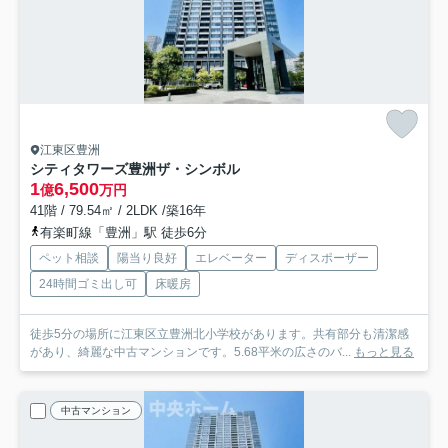
江東区豊洲
シティタワーズ豊洲ザ・シンボル
1
6,500
億
万円
41階 / 79.54㎡ / 2LDK /築16年
有楽町線「豊洲」駅 徒歩6分
ペット相談
陽当り良好
エレベーター
ディスポーザー
24時間ゴミ出し可
床暖房
徒歩5分の場所に江東区立豊洲北小学校があります。共有部分も清潔感
があり、綺麗な中古マンションです。5.68平米の広さのバ...
もっと見る
中古マンション