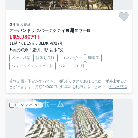
江東区豊洲
アーバンドックパークシティ豊洲タワーB
1
5,980
億
万円
11階 / 81.15㎡ / 3LDK /築17年
有楽町線「豊洲」駅 徒歩7分
ペット相談
陽当り良好
エレベーター
床暖房
ウォークインクロゼット
バス・トイレ別
荷物が届く予定があっても、宅配ボックスがあれば気にせず外出するこ
とができます。月額24000円で駐車場を利用することがで...
もっと見る
中古マンション