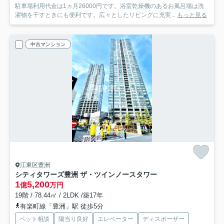
駐車場利用代金は1ヵ月26000円です。浴室乾燥機のあるお風呂場は洗
濯物を干すときにも便利です。広々としたリビングに充実...
もっと見る
中古マンション
江東区豊洲
シティタワーズ豊洲 ザ・ツインノースタワー
1
5,200
億
万円
19階 / 78.44㎡ / 2LDK /築17年
有楽町線「豊洲」駅 徒歩5分
ペット相談
陽当り良好
エレベーター
ディスポーザー