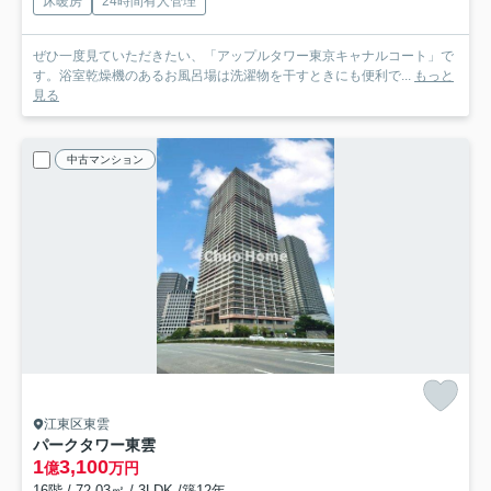
床暖房
24時間有人管理
ぜひ一度見ていただきたい、「アップルタワー東京キャナルコート」で
す。浴室乾燥機のあるお風呂場は洗濯物を干すときにも便利で...
もっと
見る
中古マンション
江東区東雲
パークタワー東雲
1
3,100
億
万円
16階 / 72.03㎡ / 3LDK /築12年