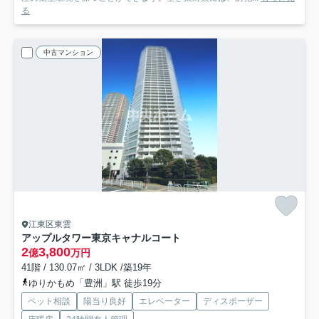
る
中古マンション
江東区東雲
アップルタワー東京キャナルコート
2
3,800
億
万円
41階 / 130.07㎡ / 3LDK /築19年
ゆりかもめ「豊洲」駅 徒歩19分
ペット相談
陽当り良好
エレベーター
ディスポーザー