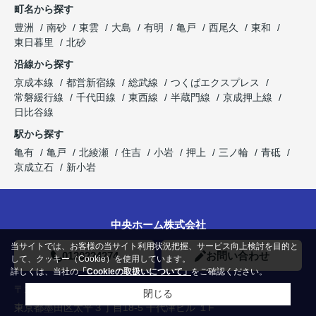
町名から探す
豊洲
南砂
東雲
大島
有明
亀戸
西尾久
東和
東日暮里
北砂
沿線から探す
京成本線
都営新宿線
総武線
つくばエクスプレス
常磐緩行線
千代田線
東西線
半蔵門線
京成押上線
日比谷線
駅から探す
亀有
亀戸
北綾瀬
住吉
小岩
押上
三ノ輪
青砥
京成立石
新小岩
中央ホーム株式会社
当サイトでは、お客様の当サイト利用状況把握、サービス向上検討を目的と
0120224274
お問い合わせ
して、クッキー（Cookie）を使用しています。
詳しくは、当社の
「Cookieの取扱いについて」
をご確認ください。
〒130-0012
閉じる
東京都墨田区太平３丁目18-5 千代津ビル １F