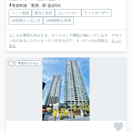
有楽町線「豊洲」駅 徒歩5分
ペット相談
陽当り良好
エレベーター
ディスポーザー
24時間ゴミ出し可
24時間有人管理
もしもの事態を抑止する、オートロック機能が備わっています。デザイ
ン性のあるシステムキッチン付きなので、キッチンがお洒落な...
もっと
見る
中古マンション