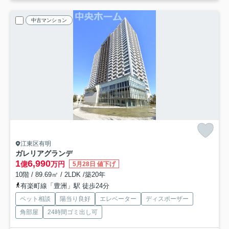
中古マンション
江東区有明
ガレリアグランデ
1
6,990
億
万円
5月28日 値下げ
10階 / 89.69㎡ / 2LDK /築20年
有楽町線「豊洲」駅 徒歩24分
ペット相談
陽当り良好
エレベーター
ディスポーザー
角部屋
24時間ゴミ出し可