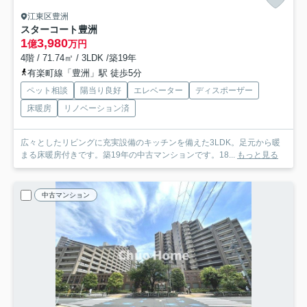
江東区豊洲
スターコート豊洲
1
3,980
億
万円
4階 / 71.74㎡ / 3LDK /築19年
有楽町線「豊洲」駅 徒歩5分
ペット相談
陽当り良好
エレベーター
ディスポーザー
床暖房
リノベーション済
広々としたリビングに充実設備のキッチンを備えた3LDK。足元から暖
まる床暖房付きです。築19年の中古マンションです。18...
もっと見る
中古マンション