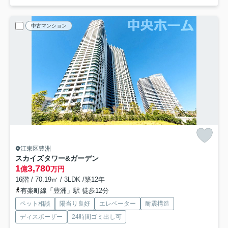
中古マンション
江東区豊洲
スカイズタワー&ガーデン
1
3,780
億
万円
16階 / 70.19㎡ / 3LDK /築12年
有楽町線「豊洲」駅 徒歩12分
ペット相談
陽当り良好
エレベーター
耐震構造
ディスポーザー
24時間ゴミ出し可