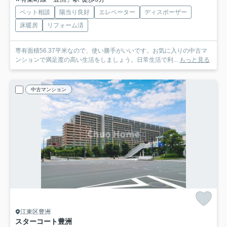
ペット相談
陽当り良好
エレベーター
ディスポーザー
床暖房
リフォーム済
専有面積56.37平米なので、使い勝手がいいです。お気に入りの中古マ
ンションで満足度の高い生活をしましょう。日常生活で利...
もっと見る
中古マンション
江東区豊洲
スターコート豊洲