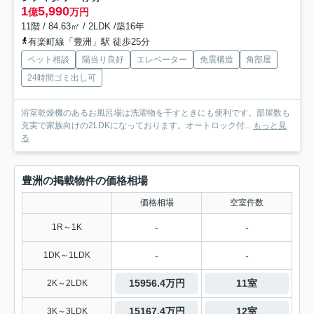
1
5,990
億
万円
11階 / 84.63㎡ / 2LDK /築16年
有楽町線「豊洲」駅 徒歩25分
ペット相談
陽当り良好
エレベーター
免震構造
角部屋
24時間ゴミ出し可
浴室乾燥機のあるお風呂場は洗濯物を干すときにも便利です。部屋数も
充実で家族向けの2LDKになっております。オートロック付...
もっと見
る
豊洲の掲載物件の価格相場
価格相場
空室件数
-
-
1R～1K
-
-
1DK～1LDK
15956.4万円
11室
2K～2LDK
15167.4万円
12室
3K～3LDK