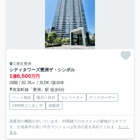
江東区豊洲
シティタワーズ豊洲ザ・シンボル
1
6,500
億
万円
28階 / 82.35㎡ / 3LDK /築16年
有楽町線「豊洲」駅 徒歩6分
ペット相談
陽当り良好
エレベーター
ディスポーザー
24時間ゴミ出し可
床暖房
床暖房の機能が付いています。44階建てのオススメの建物がコチラで
す。立地条件の良い中古マンションは生活の質を高めてくれま...
もっと
見る