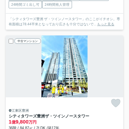
24時間ゴミ出し可
24時間有人管理
「シティタワーズ豊洲 ザ・ツインノースタワー」のここがイチオシ。専
有面積は78.44平米となっており広さも十分ではないで...
もっと見る
中古マンション
江東区豊洲
シティタワーズ豊洲ザ・ツインノースタワー
1
9,800
億
万円
36階 / 84.87㎡ / 2LDK /築17年