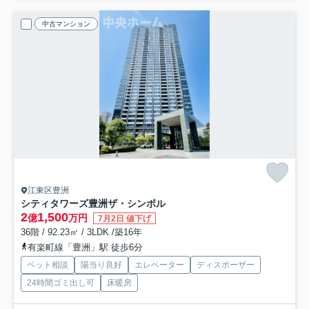
中古マンション
江東区豊洲
シティタワーズ豊洲ザ・シンボル
2
1,500
億
万円
7月2日 値下げ
36階 / 92.23㎡ / 3LDK /築16年
有楽町線「豊洲」駅 徒歩6分
ペット相談
陽当り良好
エレベーター
ディスポーザー
24時間ゴミ出し可
床暖房