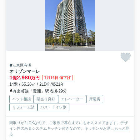
江東区有明
オリゾンマーレ
1
2,980
億
万円
7月16日 値下げ
14階 / 65.28㎡ / 2LDK /築21年
有楽町線「豊洲」駅 徒歩29分
ペット相談
陽当り良好
エレベーター
床暖房
リフォーム済
バス・トイレ別
間取りが2LDKなので、ご家族で暮らす方にもオススメできます。デザ
イン性のあるシステムキッチン付きなので、キッチンがお洒...
もっと見
る