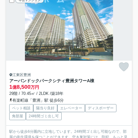
中古マンション
江東区豊洲
アーバンドックパークシティ豊洲タワーA棟
1
8,500
億
万円
29階 / 70.45㎡ / 2LDK /築18年
有楽町線「豊洲」駅 徒歩6分
ペット相談
陽当り良好
エレベーター
ディスポーザー
角部屋
24時間ゴミ出し可
駅から徒歩6分圏内に立地しています。24時間ゴミ出し可能なので、部
屋の衛生環境を保つことができます。空き巣対策には、防犯...
もっと見