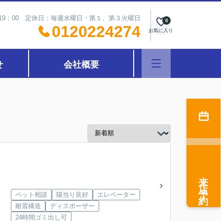
～19：00 定休日：毎週水曜日・第１、第３火曜日
0
0120224274
お気に入り
せ
会社概要
来店予約
ペット相談
陽当り良好
エレベーター
耐震構造
ディスポーザー
24時間ゴミ出し可