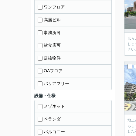
ワンフロア
高層ビル
事務所可
広々
しま
飲食店可
さい
居抜物件
OAフロア
バリアフリー
設備・仕様
メゾネット
ベランダ
地上
もし
した
バルコニー