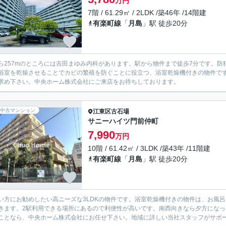
万円
7階 / 61.29㎡ / 2LDK /築46年 /14階建
有楽町線
「
月島
」駅 徒歩20分
ら257mのところには吉田まゆみ内科があります。駅から物件まで徒歩7分です。
浴室を乾燥させることでカビの繁殖を防ぐことに役立つ、浴室乾燥機付きの物件で
求め下さい。中央ホーム株式会社にご来店をお待ちしております。
中古マンション
江東区
古石場
サニーハイツ門前仲町
7,990
万円
10階 / 61.42㎡ / 3LDK /築43年 /11階建
有楽町線
「
月島
」駅 徒歩20分
い方にお勧めしたい高ニーズな3LDKの物件です。浴室乾燥機付きの物件は、お風
きます。2駅利用できる場所にあるので利便性が高いです。南西向きなら夕方にな
ことなら、中央ホーム株式会社にお任せ下さい。地域に詳しい当社スタッフがサポ