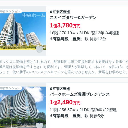
中古マンション
江東区
豊洲
スカイズタワー&ガーデン
1
3,780
億
万円
16階 / 70.19㎡ / 3LDK /築12年 /44階建
有楽町線
「
豊洲
」駅 徒歩12分
ボックスに荷物を預けられるので、配達時間に家で直接対応する必要はなく外出中
風呂場は洗濯物を干すときにも便利です。管理人が常駐しているので、女性の方に
らこそ、使い勝手のいいシステムキッチンを選んでみませんか。新居をお求めなら、
中古マンション
江東区
豊洲
パークホームズ豊洲ザレジデンス
1
2,490
億
万円
11階 / 56.37㎡ / 2LDK /築9年 /22階建
有楽町線
「
豊洲
」駅 徒歩5分