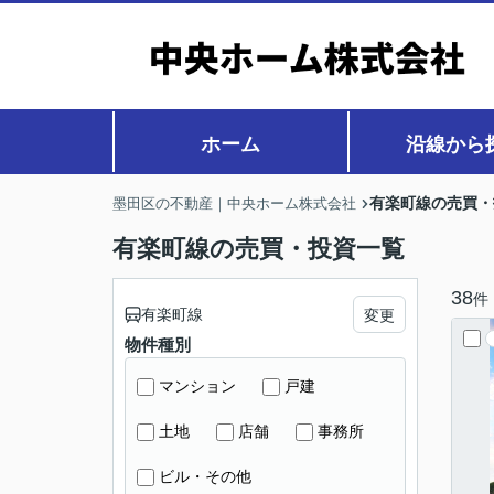
ホーム
沿線から
有楽町線の売買・
墨田区の不動産｜中央ホーム株式会社
有楽町線の売買・投資一覧
38
件
有楽町線
変更
物件種別
マンション
戸建
土地
店舗
事務所
ビル・その他