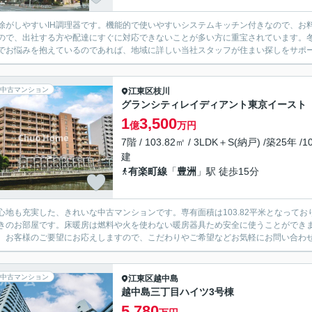
除がしやすいIH調理器です。機能的で使いやすいシステムキッチン付きなので、お
ので、出社する方や配達にすぐに対応できないことが多い方に重宝されています。
でお悩みを抱えているのであれば、地域に詳しい当社スタッフが住まい探しをサポー
中古マンション
江東区
枝川
グランシティレイディアント東京イースト
1
3,500
億
万円
7階 / 103.82㎡ / 3LDK＋S(納戸) /築25年 /1
建
有楽町線
「
豊洲
」駅 徒歩15分
心地も充実した、きれいな中古マンションです。専有面積は103.82平米となって
きのお部屋です。床暖房は燃料や火を使わない暖房器具ため安全に使うことができ
、お客様のご要望にお応えしますので、こだわりやご希望などお気軽にお問い合わ
中古マンション
江東区
越中島
越中島三丁目ハイツ3号棟
5,780