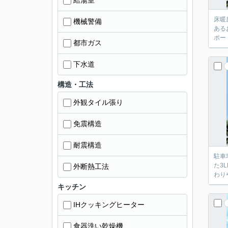
給湯室
床暖
機械警備
ある
ポー
都市ガス
下水道
構造・工法
外観タイル張り
免震構造
耐震構造
駐車
た3
外断熱工法
わり
キッチン
IHクッキングヒーター
食器洗い乾燥機