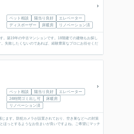
ペット相談
陽当り良好
エレベーター
ディスポーザー
床暖房
リノベーション済
す。築19年の中古マンションです。18階建ての建物もお探し
す。失敗したくないのであれば、経験豊富なプロにお任せくだ
ペット相談
陽当り良好
エレベーター
24時間ゴミ出し可
床暖房
リノベーション済
感じます。防犯カメラが設置されており、空き巣などへの対策
るとほっとするようなお住まいが良いですよね。ご希望にマッチ