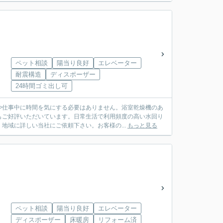
ペット相談
陽当り良好
エレベーター
耐震構造
ディスポーザー
24時間ゴミ出し可
や仕事中に時間を気にする必要はありません。浴室乾燥機のあ
もご好評いただいています。日常生活で利用頻度の高い水回り
地域に詳しい当社にご依頼下さい。お客様の...
もっと見る
ペット相談
陽当り良好
エレベーター
ディスポーザー
床暖房
リフォーム済