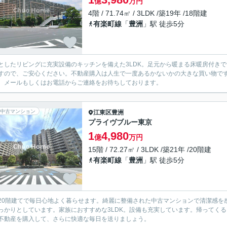
億
万円
4階 / 71.74㎡ / 3LDK /築19年 /18階建
有楽町線
「
豊洲
」駅 徒歩5分
としたリビングに充実設備のキッチンを備えた3LDK。足元から暖まる床暖房付きで
すので、ご安心ください。不動産購入は人生で一度あるかないかの大きな買い物で
。メールもしくはお電話からご連絡をお待ちしております。
中古マンション
江東区
豊洲
プライヴブルー東京
1
4,980
億
万円
15階 / 72.27㎡ / 3LDK /築21年 /20階建
有楽町線
「
豊洲
」駅 徒歩5分
20階建てで毎日心地よく暮らせます。綺麗に整備された中古マンションで清潔感を
っかりとしています。家族におすすめな3LDK。設備も充実しています。帰ってく
不動産を購入して、さらに快適な毎日を送りましょう。