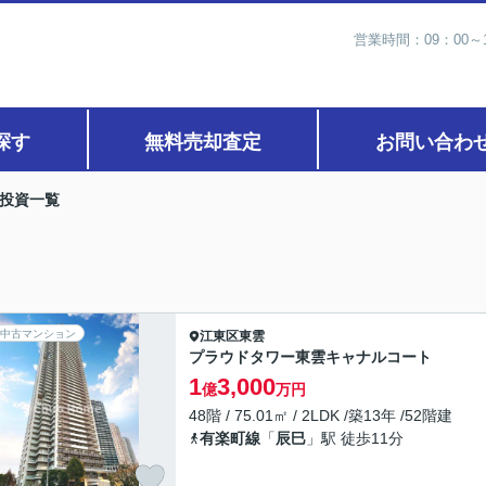
営業時間：09：00
探す
無料売却査定
お問い合わ
投資一覧
中古マンション
江東区
東雲
プラウドタワー東雲キャナルコート
1
3,000
億
万円
48階 / 75.01㎡ / 2LDK /築13年 /52階建
有楽町線
「
辰巳
」駅 徒歩11分