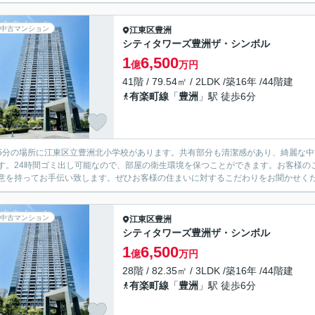
中古マンション
江東区
豊洲
シティタワーズ豊洲ザ・シンボル
1
6,500
億
万円
41階 / 79.54㎡ / 2LDK /築16年 /44階建
有楽町線
「
豊洲
」駅 徒歩6分
5分の場所に江東区立豊洲北小学校があります。共有部分も清潔感があり、綺麗な中古
す。24時間ゴミ出し可能なので、部屋の衛生環境を保つことができます。お客様の
意を持ってお手伝い致します。ぜひお客様の住まいに対するこだわりをお聞かせく
中古マンション
江東区
豊洲
シティタワーズ豊洲ザ・シンボル
1
6,500
億
万円
28階 / 82.35㎡ / 3LDK /築16年 /44階建
有楽町線
「
豊洲
」駅 徒歩6分