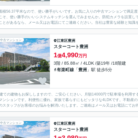
面積56.37平米なので、使い勝手がいいです。お気に入りの中古マンションで満足
こそ、使い勝手のいいシステムキッチンを選んでみませんか。防犯カメラを設置し
ことがあるなら、メール又はお電話にてご連絡ください。当社は豊富な経験と知識を持
中古マンション
江東区
豊洲
スターコート豊洲
1
4,990
億
万円
3階 / 85.88㎡ / 4LDK /築19年 /18階建
有楽町線
「
豊洲
」駅 徒歩5分
階建ての建物もお探ししますので、ご安心ください。月額14000円で駐車場を利用
マンションです。利便性に優れ、家族で暮らすにもピッタリな4LDKです。不動産
のスタッフがお客様のお悩みを解消いたします。ご連絡はメール又はお電話にてお
中古マンション
江東区
豊洲
スターコート豊洲
1
3,980