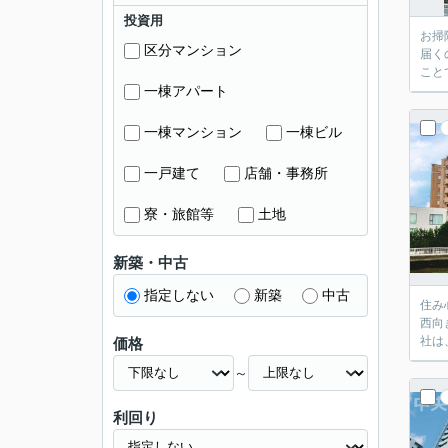
投資用
お掃
区分マンション
届く
こと
一棟アパート
一棟マンション
一棟ビル
一戸建て
店舗・事務所
寮・旅館等
土地
新築・中古
指定しない
新築
中古
住み
西向
社は
価格
～
利回り