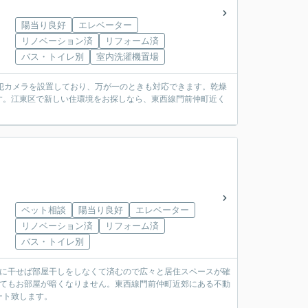
陽当り良好
エレベーター
リノベーション済
リフォーム済
バス・トイレ別
室内洗濯機置場
防犯カメラを設置しており、万が一のときも対応できます。乾燥
す。江東区で新しい住環境をお探しなら、東西線門前仲町近く
ペット相談
陽当り良好
エレベーター
リノベーション済
リフォーム済
バス・トイレ別
呂に干せば部屋干しをしなくて済むので広々と居住スペースが確
ってもお部屋が暗くなりません。東西線門前仲町近郊にある不動
ート致します。