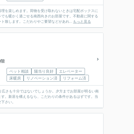
料理を楽しめます。荷物を受け取れないときは宅配ボックスに
冬でも暖かく過ごせる南西向きのお部屋です。不動産に関する
ト致します。こだわりやご要望などがあれ...
もっと見る
0階
ペット相談
陽当り良好
エレベーター
床暖房
リノベーション済
リフォーム済
おり広さも十分ではないでしょうか。夕方までお部屋が明るい南
ます。新居を構えるなら、こだわりの条件があるはずです。当
せ下さい。