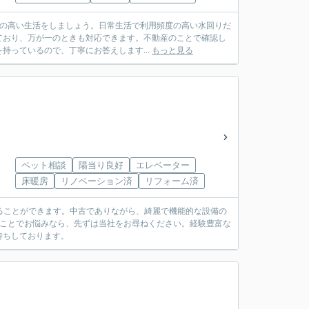
度の高い生活をしましょう。日常生活で利用頻度の高い水回りだ
ており、万が一のときも対応できます。不動産のことで確認し
っているので、丁寧にお答えします...
もっと見る
ペット相談
陽当り良好
エレベーター
床暖房
リノベーション済
リフォーム済
することができます。中古でありながら、綺麗で機能的な設備の
のことでお悩みなら、先ずは当社をお尋ねください。経験豊富な
待ちしております。