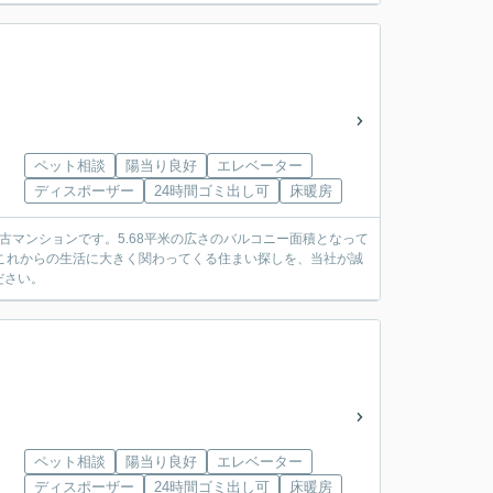
ペット相談
陽当り良好
エレベーター
ディスポーザー
24時間ゴミ出し可
床暖房
マンションです。5.68平米の広さのバルコニー面積となって
これからの生活に大きく関わってくる住まい探しを、当社が誠
ださい。
ペット相談
陽当り良好
エレベーター
ディスポーザー
24時間ゴミ出し可
床暖房