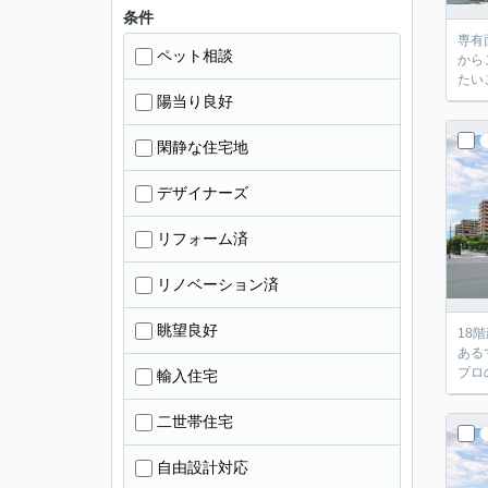
条件
専有
ペット相談
から
たい
陽当り良好
閑静な住宅地
デザイナーズ
リフォーム済
リノベーション済
眺望良好
18
ある
プロ
輸入住宅
二世帯住宅
自由設計対応