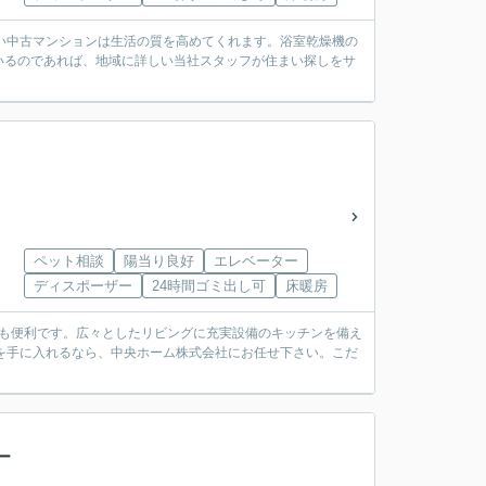
い中古マンションは生活の質を高めてくれます。浴室乾燥機の
いるのであれば、地域に詳しい当社スタッフが住まい探しをサ
ペット相談
陽当り良好
エレベーター
ディスポーザー
24時間ゴミ出し可
床暖房
にも便利です。広々としたリビングに充実設備のキッチンを備え
ームを手に入れるなら、中央ホーム株式会社にお任せ下さい。こだ
ー