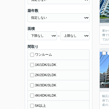
築年数
面積
家か
機で
～
でお
間取り
ワンルーム
1K/1DK/1LDK
2K/2DK/2LDK
3K/3DK/3LDK
4K/4DK/4LDK
幅広
保で
産の
5K以上