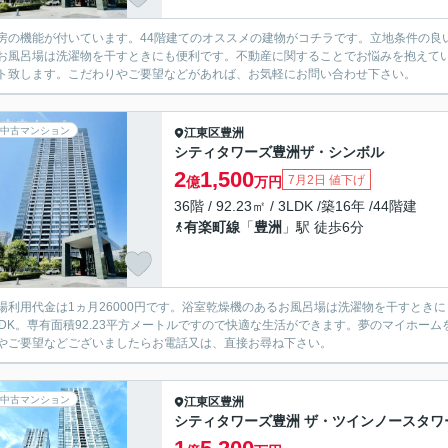
房の機能が付いています。44階建てのオススメの建物がコチラです。立地条件の良
お風呂場は洗濯物を干すときにも便利です。不動産に関することでお悩みを抱えて
ト致します。こだわりやご要望などがあれば、お気軽にお問い合わせ下さい。
中古マンション
江東区
豊洲
シティタワーズ豊洲ザ・シンボル
2
1,500
7月2日 値下げ
億
万円
36階 / 92.23㎡ / 3LDK /築16年 /44階建
有楽町線
「
豊洲
」駅 徒歩6分
場利用代金は1ヵ月26000円です。浴室乾燥機のあるお風呂場は洗濯物を干すとき
LDK。専有面積92.23平方メートルですので快適な生活ができます。夢のマイホ
やご要望などございましたらお電話又は、直接お尋ね下さい。
中古マンション
江東区
豊洲
シティタワーズ豊洲 ザ・ツインノースタワ