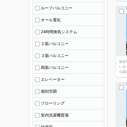
ルーフバルコニー
オール電化
24時間換気システム
２面バルコニー
３面バルコニー
徒歩
いま
両面バルコニー
心誠
エレベーター
個別空調
フローリング
室内洗濯機置場