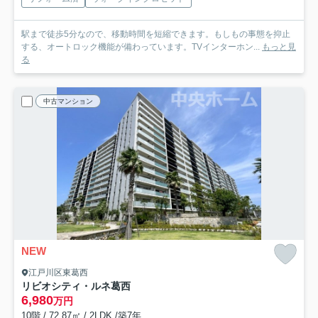
駅まで徒歩5分なので、移動時間を短縮できます。もしもの事態を抑止
する、オートロック機能が備わっています。TVインターホン...
もっと見
る
中古マンション
NEW
江戸川区東葛西
リビオシティ・ルネ葛西
6,980
万円
10階 / 72.87㎡ / 2LDK /築7年