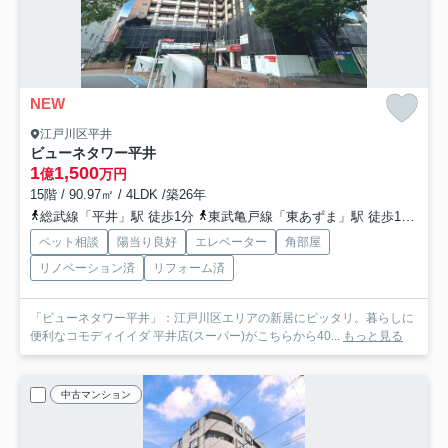
NEW
江戸川区平井
ビューネタワー平井
1
1,500
億
万円
15階 / 90.97㎡ / 4LDK /築26年
総武線「平井」駅 徒歩1分
東武亀戸線「東あずま」駅 徒歩16分
都
ペット相談
陽当り良好
エレベーター
角部屋
リノベーション済
リフォーム済
「ビューネタワー平井」：江戸川区エリアの新居にピッタリ。暮らしに
便利なコモディイイダ 平井店(スーパー)がこちらから40...
もっと見る
中古マンション