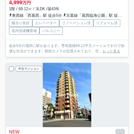
4,999
万円
1階 / 69.12㎡ / 3LDK /築43年
東西線「西葛西」駅 徒歩5分
京葉線「葛西臨海公園」駅 徒歩37分
陽当り良好
エレベーター
リノベーション済
リフォーム済
室内洗濯機置場
バルコニー
徒歩5分の場所に駅があります。専有面積69.12平方メートルですので快
適な生活ができます。防犯カメラが設置されており、空...
もっと見る
中古マンション
NEW