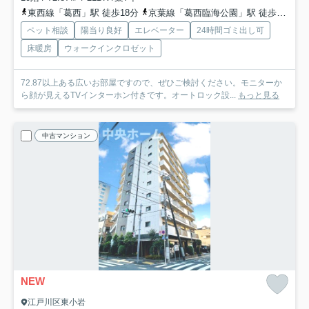
東西線「葛西」駅 徒歩18分
京葉線「葛西臨海公園」駅 徒歩35分
ペット相談
陽当り良好
エレベーター
24時間ゴミ出し可
床暖房
ウォークインクロゼット
72.87以上ある広いお部屋ですので、ぜひご検討ください。モニターか
ら顔が見えるTVインターホン付きです。オートロック設...
もっと見る
中古マンション
NEW
江戸川区東小岩