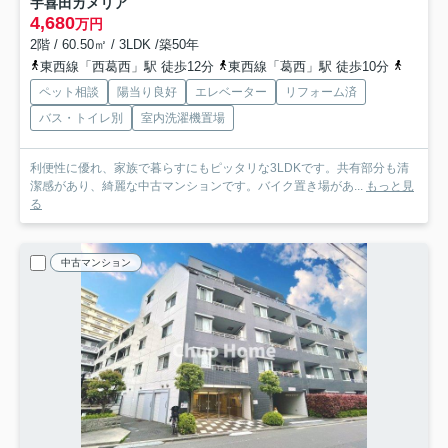
宇喜田カメリア
4,680
万円
2階 / 60.50㎡ / 3LDK /築50年
東西線「西葛西」駅 徒歩12分
東西線「葛西」駅 徒歩10分
都営新
ペット相談
陽当り良好
エレベーター
リフォーム済
バス・トイレ別
室内洗濯機置場
利便性に優れ、家族で暮らすにもピッタリな3LDKです。共有部分も清
潔感があり、綺麗な中古マンションです。バイク置き場があ...
もっと見
る
中古マンション