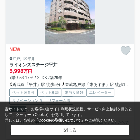
NEW
江戸川区平井
ライオンズステージ平井
5,998
万円
7階 / 53.17㎡ / 2LDK /築29年
総武線「平井」駅 徒歩5分
東武亀戸線「東あずま」駅 徒歩17分
総
ペット飼育可
ペット相談
陽当り良好
エレベーター
リノベーション済
リフォーム済
当サイトでは、お客様の当サイト利用状況把握、サービス向上検討を目的と
ペット可
して、クッキー（Cookie）を使用しています。
詳しくは、当社の
「Cookieの取扱いについて」
をご確認ください。
オートロックが付いているので、空き巣などの危険も減らすことができ
ます。こちらの住宅の向きは南西向きです。お探しの方はどう...
もっと
閉じる
見る