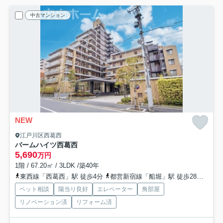
中古マンション
NEW
江戸川区西葛西
バームハイツ西葛西
5,690
万円
1階 / 67.20㎡ / 3LDK /築40年
東西線「西葛西」駅 徒歩4分
都営新宿線「船堀」駅 徒歩28分
京葉
ペット相談
陽当り良好
エレベーター
角部屋
リノベーション済
リフォーム済