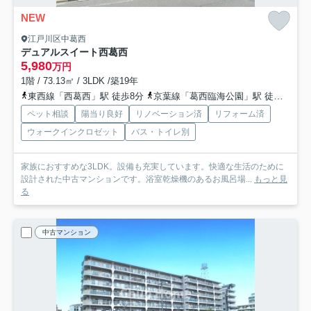
NEW
江戸川区中葛西
デュアルスイート西葛西
5,980
万円
1階 / 73.13㎡ / 3LDK /築19年
東西線「西葛西」駅 徒歩8分
京葉線「葛西臨海公園」駅 徒歩36分
ペット相談
陽当り良好
リノベーション済
リフォーム済
ウォークインクロゼット
バス・トイレ別
家族におすすめな3LDK。設備も充実しています。快適な生活のために
設計された中古マンションです。浴室乾燥機のあるお風呂場...
もっと見
る
中古マンション