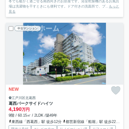
冬でも暖かく過ごせる南西向きのお部屋です。浴室乾燥機のあるお風呂
場は洗濯物を干すときにも便利です。ドア付きの洗面所で、プ...
もっと
見る
中古マンション
NEW
江戸川区北葛西
葛西パークサイドハイツ
4,190
万円
9階 / 60.15㎡ / 2LDK /築49年
東西線「西葛西」駅 徒歩12分
都営新宿線「船堀」駅 徒歩22分
京