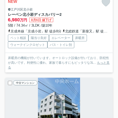
NEW
江戸川区北小岩
レーベン北小岩ディスカバリー2
6,980
万円
8月6日 値下げ
5階 / 74.34㎡ / 3LDK /築10年
京成本線「京成小岩」駅 徒歩8分
北総鉄道「新柴又」駅 徒歩20分
ペット相談
陽当り良好
エレベーター
床暖房
ウォークインクロゼット
バス・トイレ別
床暖房の機能が付いています。オートロック設備が付いており、防犯性
が高いです。利便性に優れ、家族で暮らすにもピッタリな3L...
もっと見
る
中古マンション