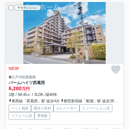
中古マンション
NEW
江戸川区西葛西
バームハイツ西葛西
6,280
万円
1階 / 68.45㎡ / 3LDK /築40年
東西線「西葛西」駅 徒歩4分
都営新宿線「船堀」駅 徒歩28分
京葉
ペット相談
陽当り良好
エレベーター
リノベーション済
リフォーム済
専用庭