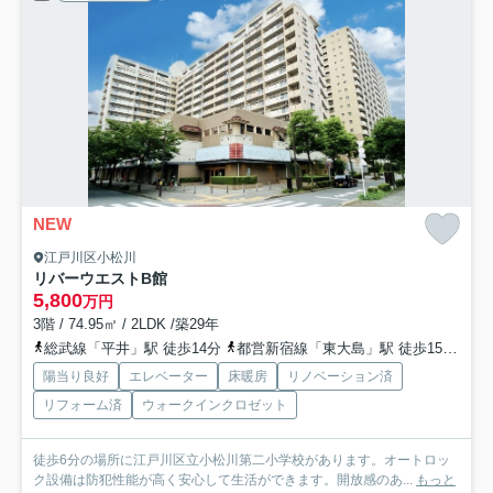
NEW
江戸川区小松川
リバーウエストB館
5,800
万円
3階 / 74.95㎡ / 2LDK /築29年
総武線「平井」駅 徒歩14分
都営新宿線「東大島」駅 徒歩15分
東
陽当り良好
エレベーター
床暖房
リノベーション済
リフォーム済
ウォークインクロゼット
徒歩6分の場所に江戸川区立小松川第二小学校があります。オートロッ
ク設備は防犯性能が高く安心して生活ができます。開放感のあ...
もっと