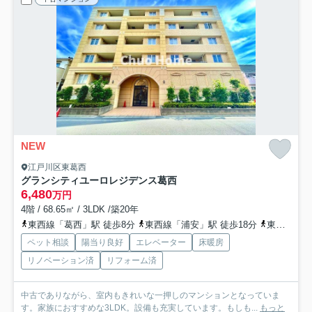
NEW
江戸川区東葛西
グランシティユーロレジデンス葛西
6,480
万円
4階 / 68.65㎡ / 3LDK /築20年
東西線「葛西」駅 徒歩8分
東西線「浦安」駅 徒歩18分
東西線「西葛西」駅 徒歩29分
ペット相談
陽当り良好
エレベーター
床暖房
リノベーション済
リフォーム済
中古でありながら、室内もきれいな一押しのマンションとなっていま
す。家族におすすめな3LDK。設備も充実しています。もしも...
もっと