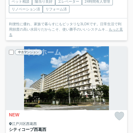
ペット相談
陽当り良好
エレベーター
24時間有人管理
リノベーション済
リフォーム済
利便性に優れ、家族で暮らすにもピッタリな3LDKです。日常生活で利
用頻度の高い水回りだからこそ、使い勝手のいいシステムキ...
もっと見
る
中古マンション
NEW
江戸川区西葛西
シティコープ西葛西