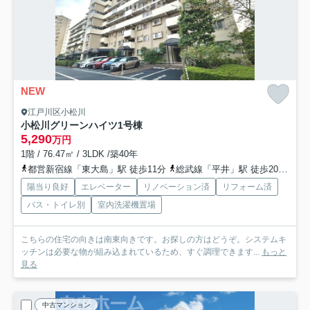
NEW
江戸川区小松川
小松川グリーンハイツ1号棟
5,290
万円
1階 / 76.47㎡ / 3LDK /築40年
都営新宿線「東大島」駅 徒歩11分
総武線「平井」駅 徒歩20分
東
陽当り良好
エレベーター
リノベーション済
リフォーム済
バス・トイレ別
室内洗濯機置場
こちらの住宅の向きは南東向きです。お探しの方はどうぞ。システムキ
ッチンは必要な物が組み込まれているため、すぐ調理できます...
もっと
見る
中古マンション