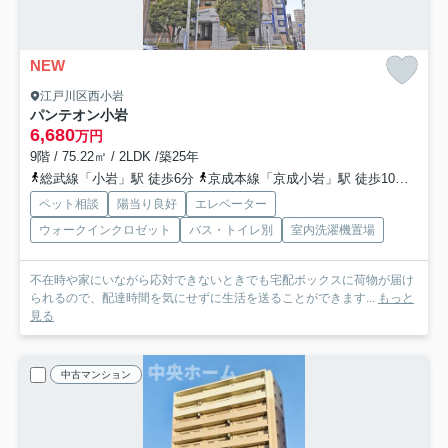
NEW
江戸川区西小岩
パンテオン小岩
6,680
万円
9階 / 75.22㎡ / 2LDK /築25年
総武線「小岩」駅 徒歩6分
京成本線「京成小岩」駅 徒歩10分
北総
ペット相談
陽当り良好
エレベーター
ウォークインクロゼット
バス・トイレ別
室内洗濯機置場
不在時や家にいながら応対できないときでも宅配ボックスに荷物が届け
られるので、配達時間を気にせずに生活を送ることができます...
もっと
見る
中古マンション