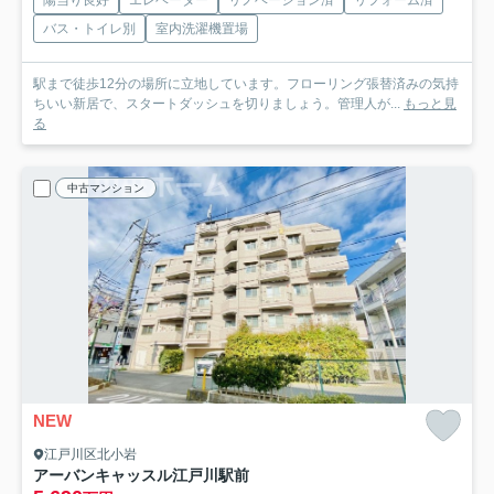
陽当り良好
エレベーター
リノベーション済
リフォーム済
バス・トイレ別
室内洗濯機置場
駅まで徒歩12分の場所に立地しています。フローリング張替済みの気持
ちいい新居で、スタートダッシュを切りましょう。管理人が...
もっと見
る
中古マンション
NEW
江戸川区北小岩
アーバンキャッスル江戸川駅前