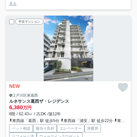
見る
中古マンション
NEW
江戸川区東葛西
ルネサンス葛西ザ・レジデンス
6,380
万円
8階 / 62.43㎡ / 2LDK /築12年
東西線「葛西」駅 徒歩5分
東西線「浦安」駅 徒歩22分
東西線「西葛西」駅 徒歩25分
ペット相談
陽当り良好
エレベーター
床暖房
リフォーム済
ウォークインクロゼット