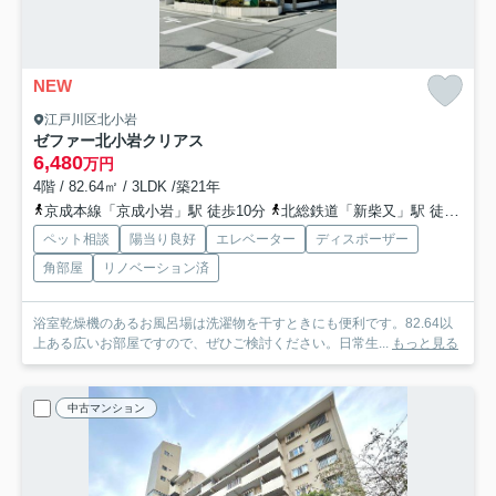
NEW
江戸川区北小岩
ゼファー北小岩クリアス
6,480
万円
4階 / 82.64㎡ / 3LDK /築21年
京成本線「京成小岩」駅 徒歩10分
北総鉄道「新柴又」駅 徒歩5分
ペット相談
陽当り良好
エレベーター
ディスポーザー
角部屋
リノベーション済
浴室乾燥機のあるお風呂場は洗濯物を干すときにも便利です。82.64以
上ある広いお部屋ですので、ぜひご検討ください。日常生...
もっと見る
中古マンション