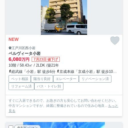
NEW
江戸川区西小岩
ベルヴィータ小岩
6,080
万円
7月23日 値下げ
10階 / 58.43㎡ / 2LDK /築21年
総武線「小岩」駅 徒歩6分
京成本線「京成小岩」駅 徒歩10分
北総
ペット相談
陽当り良好
エレベーター
リノベーション済
リフォーム済
バス・トイレ別
すぐに入居できるので、お急ぎの方も安心してお問い合わせください。
中古マンションですが、綺麗に整備されているので住み心地良...
もっと
見る
中古マンション