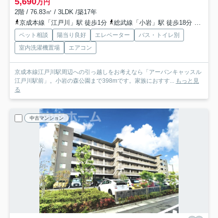
5,690
万円
2階 / 76.83㎡ / 3LDK /築17年
京成本線「江戸川」駅 徒歩1分
総武線「小岩」駅 徒歩18分
北総鉄
ペット相談
陽当り良好
エレベーター
バス・トイレ別
室内洗濯機置場
エアコン
京成本線江戸川駅周辺への引っ越しをお考えなら「アーバンキャッスル
江戸川駅前」。小岩の森公園まで398mです。家族におすす...
もっと見
る
中古マンション