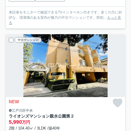
来訪者をモニターで確認できるTVインターホン付きです。多くの方に好
評な、清潔感のある室内が魅力の中古マンションです。防犯...
もっと見
る
中古マンション
NEW
江戸川区中央
ライオンズマンション親水公園第２
5,990
万円
2階 / 104.40㎡ / 3LDK /築40年