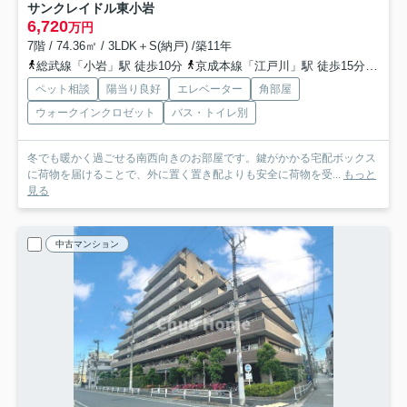
サンクレイドル東小岩
6,720
万円
7階 / 74.36㎡ / 3LDK＋S(納戸) /築11年
総武線「小岩」駅 徒歩10分
京成本線「江戸川」駅 徒歩15分
北総
ペット相談
陽当り良好
エレベーター
角部屋
ウォークインクロゼット
バス・トイレ別
冬でも暖かく過ごせる南西向きのお部屋です。鍵がかかる宅配ボックス
に荷物を届けることで、外に置く置き配よりも安全に荷物を受...
もっと
見る
中古マンション