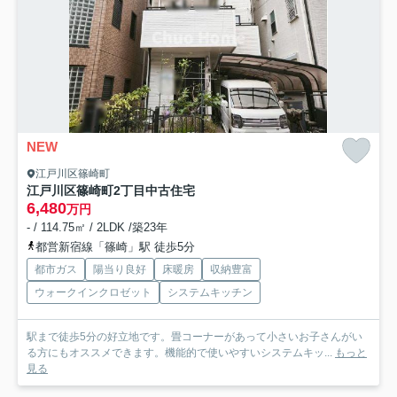
NEW
江戸川区篠崎町
江戸川区篠崎町2丁目中古住宅
6,480
万円
- / 114.75㎡ / 2LDK /築23年
都営新宿線「篠崎」駅 徒歩5分
都市ガス
陽当り良好
床暖房
収納豊富
ウォークインクロゼット
システムキッチン
駅まで徒歩5分の好立地です。畳コーナーがあって小さいお子さんがい
る方にもオススメできます。機能的で使いやすいシステムキッ...
もっと
見る