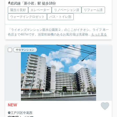
総武線「新小岩」駅 徒歩18分
陽当り良好
エレベーター
リノベーション済
リフォーム済
ウォークインクロゼット
バス・トイレ別
「ライオンズマンション親水公園第２」のここがイチオシ。ライフ 本一
色店まで467mです。浴室乾燥機のあるお風呂場は洗濯物...
もっと見る
中古マンション
NEW
江戸川区中葛西