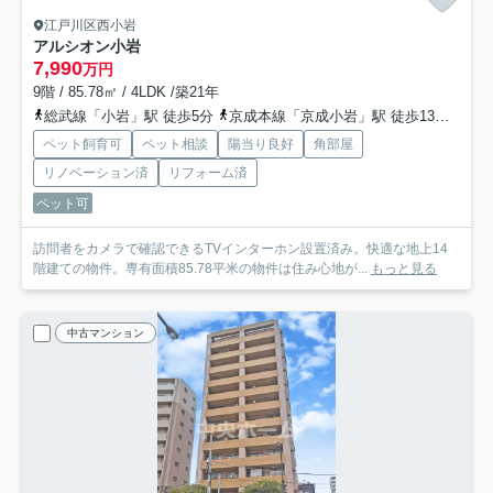
江戸川区西小岩
アルシオン小岩
7,990
万円
9階 / 85.78㎡ / 4LDK /築21年
総武線「小岩」駅 徒歩5分
京成本線「京成小岩」駅 徒歩13分
北総
ペット飼育可
ペット相談
陽当り良好
角部屋
リノベーション済
リフォーム済
ペット可
訪問者をカメラで確認できるTVインターホン設置済み。快適な地上14
階建ての物件。専有面積85.78平米の物件は住み心地が...
もっと見る
中古マンション