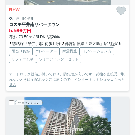
NEW
江戸川区平井
コスモ平井南リバータウン
5,599
万円
2階 / 70.50㎡ / 3LDK /築26年
総武線「平井」駅 徒歩13分
都営新宿線「東大島」駅 徒歩16分
東
陽当り良好
エレベーター
耐震構造
リノベーション済
リフォーム済
ウォークインクロゼット
オートロック設備が付いており、防犯性が高いです。荷物を直接受け取
れないときは宅配ボックスに届くので、インターネットショッ...
もっと
見る
中古マンション