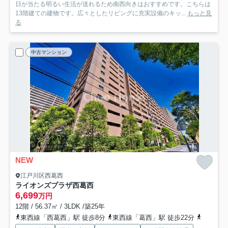
日が当たる明るい生活が送れるため南西向きはおすすめです。こちらは
13階建ての建物です。広々としたリビングに充実設備のキッ...
もっと見
る
中古マンション
NEW
江戸川区西葛西
ライオンズプラザ西葛西
6,699
万円
12階 / 56.37㎡ / 3LDK /築25年
東西線「西葛西」駅 徒歩8分
東西線「葛西」駅 徒歩22分
都営新宿