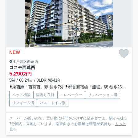
NEW
江戸川区西葛西
コスモ西葛西
5,290
万円
5階 / 66.24㎡ / 3LDK /築41年
東西線「西葛西」駅 徒歩7分
都営新宿線「船堀」駅 徒歩26分
京葉
ペット相談
陽当り良好
エレベーター
リノベーション済
リフォーム済
バス・トイレ別
スーパーが近いので、買い物に時間をかけずに済みますよ。駅から徒歩
7分圏内に立地しています。南東向きのお部屋は朝陽が気持ち...
もっと
見る