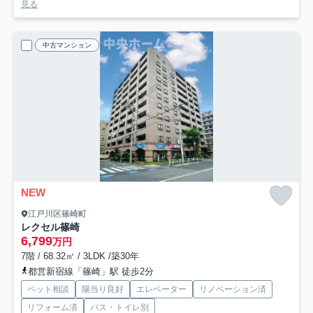
見る
中古マンション
NEW
江戸川区篠崎町
レクセル篠崎
6,799
万円
7階 / 68.32㎡ / 3LDK /築30年
都営新宿線「篠崎」駅 徒歩2分
ペット相談
陽当り良好
エレベーター
リノベーション済
リフォーム済
バス・トイレ別