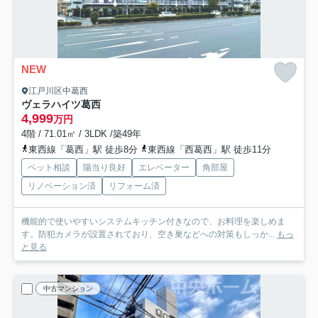
NEW
江戸川区中葛西
ヴェラハイツ葛西
4,999
万円
4階 / 71.01㎡ / 3LDK /築49年
東西線「葛西」駅 徒歩8分
東西線「西葛西」駅 徒歩11分
ペット相談
陽当り良好
エレベーター
角部屋
リノベーション済
リフォーム済
機能的で使いやすいシステムキッチン付きなので、お料理を楽しめま
す。防犯カメラが設置されており、空き巣などへの対策もしっか...
もっ
と見る
中古マンション