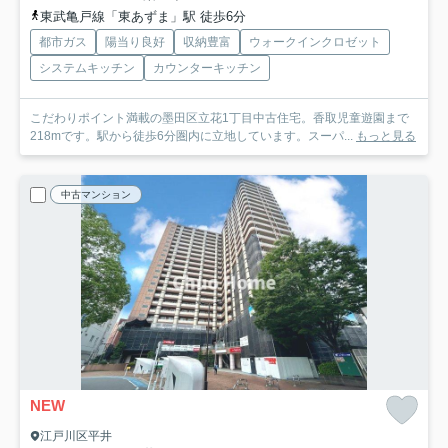
東武亀戸線「東あずま」駅 徒歩6分
都市ガス
陽当り良好
収納豊富
ウォークインクロゼット
システムキッチン
カウンターキッチン
こだわりポイント満載の墨田区立花1丁目中古住宅。香取児童遊園まで
218mです。駅から徒歩6分圏内に立地しています。スーパ...
もっと見る
中古マンション
NEW
江戸川区平井