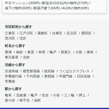
中古マンション(309件)
駅徒歩10分以内の物件(273件)
値下げ物件(83件)
新築戸建て(65件)
4LDKの物件(0件)
市区町村から探す
江東区
江戸川区
葛飾区
台東区
足立区
墨田区
荒川区
北区
町名から探す
豊洲
南砂
東雲
有明
亀戸
西尾久
大島
東和
東日暮里
北砂
沿線から探す
京成本線
都営新宿線
総武線
つくばエクスプレス
常磐緩行線
千代田線
東西線
半蔵門線
日比谷線
常磐線
駅から探す
亀有
北綾瀬
亀戸
住吉
小岩
三ノ輪
押上
新小岩
南千住
金町