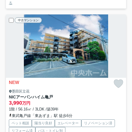
る
中古マンション
NEW
墨田区立花
NICアーバンハイム亀戸
3,990
万円
1階 / 56.16㎡ / 3LDK /築39年
東武亀戸線「東あずま」駅 徒歩6分
ペット相談
陽当り良好
エレベーター
リノベーション済
リフォーム済
バス・トイレ別