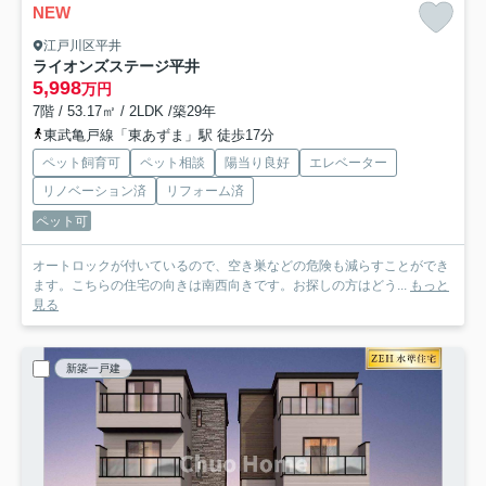
NEW
江戸川区平井
ライオンズステージ平井
5,998
万円
7階 / 53.17㎡ / 2LDK /築29年
東武亀戸線「東あずま」駅 徒歩17分
ペット飼育可
ペット相談
陽当り良好
エレベーター
リノベーション済
リフォーム済
ペット可
オートロックが付いているので、空き巣などの危険も減らすことができ
ます。こちらの住宅の向きは南西向きです。お探しの方はどう...
もっと
見る
新築一戸建