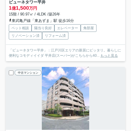
ビューネタワー平井
1
1,500
億
万円
15階 / 90.97㎡ / 4LDK /築26年
東武亀戸線「東あずま」駅 徒歩16分
ペット相談
陽当り良好
エレベーター
角部屋
リノベーション済
リフォーム済
「ビューネタワー平井」：江戸川区エリアの新居にピッタリ。暮らしに
便利なコモディイイダ 平井店(スーパー)がこちらから40...
もっと見る
中古マンション