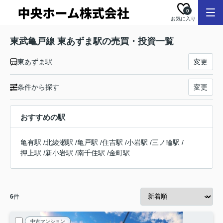
0
お気に入り
東武亀戸線 東あずま駅の売買・投資一覧
東あずま駅
変更
条件から探す
変更
おすすめの駅
亀有駅
/
北綾瀬駅
/
亀戸駅
/
住吉駅
/
小岩駅
/
三ノ輪駅
/
押上駅
/
新小岩駅
/
南千住駅
/
金町駅
6
件
中古マンション