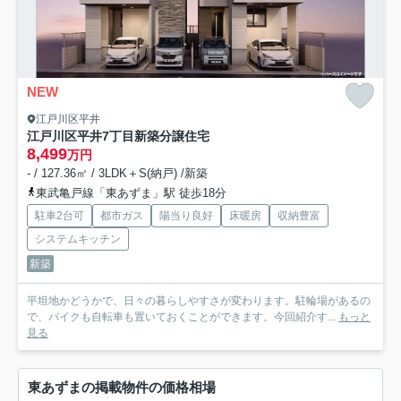
NEW
江戸川区平井
江戸川区平井7丁目新築分譲住宅
8,499
万円
- / 127.36㎡ / 3LDK＋S(納戸) /新築
東武亀戸線「東あずま」駅 徒歩18分
駐車2台可
都市ガス
陽当り良好
床暖房
収納豊富
システムキッチン
新築
平坦地かどうかで、日々の暮らしやすさが変わります。駐輪場があるの
で、バイクも自転車も置いておくことができます。今回紹介す...
もっと
見る
東あずまの掲載物件の価格相場