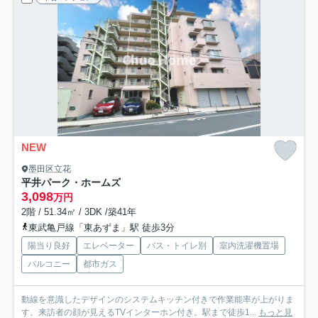
NEW
墨田区立花
平井パーク・ホームズ
3,098
万円
2階 / 51.34㎡ / 3DK /築41年
東武亀戸線「東あずま」駅 徒歩3分
陽当り良好
エレベーター
バス・トイレ別
室内洗濯機置場
バルコニー
都市ガス
動線を意識したデザインのシステムキッチン付きで作業能率が上がりま
す。来訪者の顔が見えるTVインターホン付き。駅まで徒歩1...
もっと見