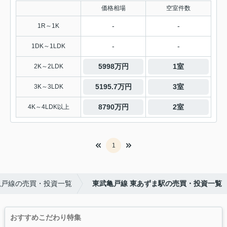
価格相場
空室件数
-
-
1R～1K
-
-
1DK～1LDK
5998万円
1室
2K～2LDK
5195.7万円
3室
3K～3LDK
8790万円
2室
4K～4LDK以上
1
亀戸線の売買・投資一覧
東武亀戸線 東あずま駅の売買・投資一覧
おすすめこだわり特集