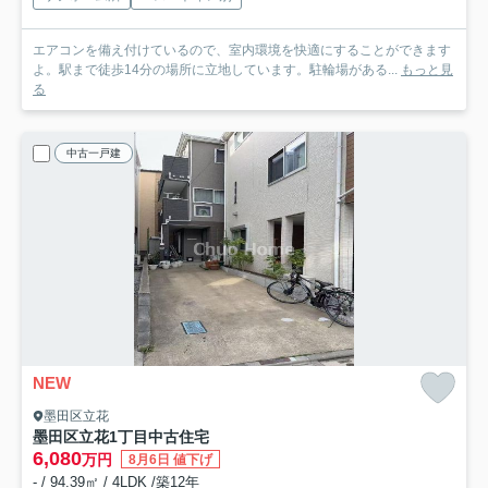
エアコンを備え付けているので、室内環境を快適にすることができます
よ。駅まで徒歩14分の場所に立地しています。駐輪場がある...
もっと見
る
中古一戸建
NEW
墨田区立花
墨田区立花1丁目中古住宅
6,080
万円
8月6日 値下げ
- / 94.39㎡ / 4LDK /築12年