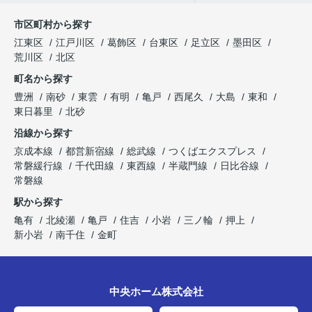
市区町村から探す
江東区
江戸川区
葛飾区
台東区
足立区
墨田区
荒川区
北区
町名から探す
豊洲
南砂
東雲
有明
亀戸
西尾久
大島
東和
東日暮里
北砂
沿線から探す
京成本線
都営新宿線
総武線
つくばエクスプレス
常磐緩行線
千代田線
東西線
半蔵門線
日比谷線
常磐線
駅から探す
亀有
北綾瀬
亀戸
住吉
小岩
三ノ輪
押上
新小岩
南千住
金町
中央ホーム株式会社