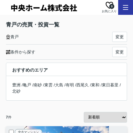
0
お気に入り
青戸の売買・投資一覧
青戸
変更
条件から探す
変更
おすすめのエリア
豊洲
/
亀戸
/
南砂
/
東雲
/
大島
/
有明
/
西尾久
/
東和
/
東日暮里
/
北砂
7
件
中古マンション