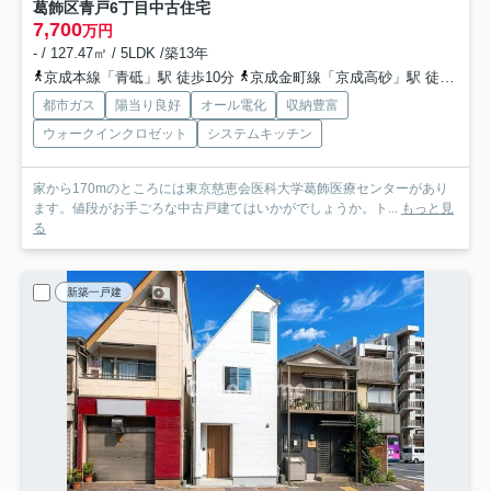
葛飾区青戸6丁目中古住宅
7,700
万円
- / 127.47㎡ / 5LDK /築13年
京成本線「青砥」駅 徒歩10分
京成金町線「京成高砂」駅 徒歩15分
都市ガス
陽当り良好
オール電化
収納豊富
ウォークインクロゼット
システムキッチン
家から170mのところには東京慈恵会医科大学葛飾医療センターがあり
ます。値段がお手ごろな中古戸建てはいかがでしょうか。ト...
もっと見
る
新築一戸建