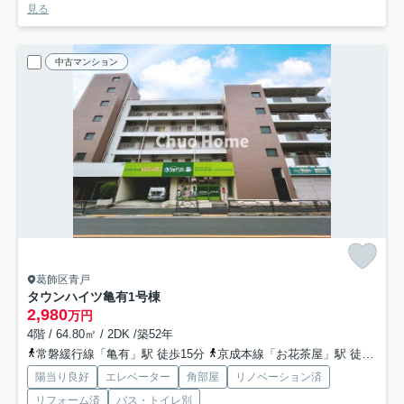
見る
中古マンション
葛飾区青戸
タウンハイツ亀有1号棟
2,980
万円
4階 / 64.80㎡ / 2DK /築52年
常磐緩行線「亀有」駅 徒歩15分
京成本線「お花茶屋」駅 徒歩17分
陽当り良好
エレベーター
角部屋
リノベーション済
リフォーム済
バス・トイレ別