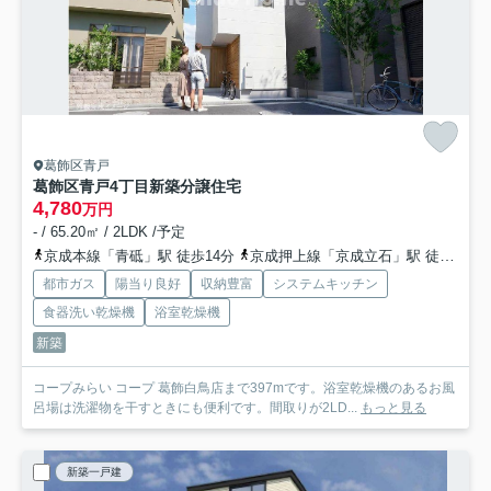
葛飾区青戸
葛飾区青戸4丁目新築分譲住宅
4,780
万円
- / 65.20㎡ / 2LDK /予定
京成本線「青砥」駅 徒歩14分
京成押上線「京成立石」駅 徒歩18分
都市ガス
陽当り良好
収納豊富
システムキッチン
食器洗い乾燥機
浴室乾燥機
新築
コープみらい コープ 葛飾白鳥店まで397mです。浴室乾燥機のあるお風
呂場は洗濯物を干すときにも便利です。間取りが2LD...
もっと見る
新築一戸建