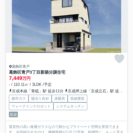
葛飾区青戸
葛飾区青戸3丁目新築分譲住宅
7,449
万円
- / 110.11㎡ / 3LDK /予定
京成本線「青砥」駅 徒歩11分
京成押上線「京成立石」駅 徒歩14分
都市ガス
陽当り良好
床暖房
収納豊富
ウォークインクロゼット
システムキッチン
新築
遮音性の高い複層ガラスなので静かなプライベート空間を実現できま
す。今回紹介するのは、建物面積が110.11平米。利便性に...
もっと見る