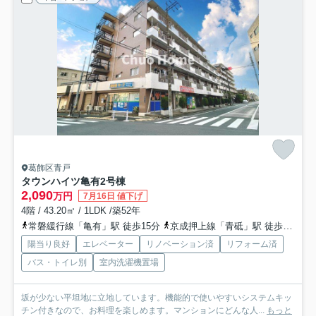
葛飾区青戸
タウンハイツ亀有2号棟
2,090
万円
7月16日 値下げ
4階 / 43.20㎡ / 1LDK /築52年
常磐緩行線「亀有」駅 徒歩15分
京成押上線「青砥」駅 徒歩20分
陽当り良好
エレベーター
リノベーション済
リフォーム済
バス・トイレ別
室内洗濯機置場
坂が少ない平坦地に立地しています。機能的で使いやすいシステムキッ
チン付きなので、お料理を楽しめます。マンションにどんな人...
もっと