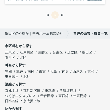
1
墨田区の不動産｜中央ホーム株式会社
青戸の売買・投資一覧
市区町村から探す
江東区
江戸川区
葛飾区
台東区
足立区
墨田区
荒川区
北区
町名から探す
豊洲
亀戸
南砂
東雲
大島
有明
西尾久
東和
東日暮里
北砂
沿線から探す
京成本線
都営新宿線
総武線
常磐緩行線
つくばエクスプレス
千代田線
東西線
半蔵門線
日比谷線
京成押上線
駅から探す