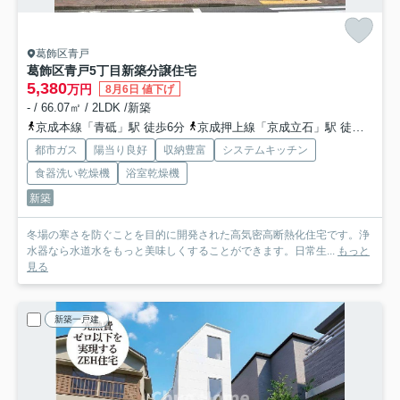
葛飾区青戸
葛飾区青戸5丁目新築分譲住宅
5,380
万円
8月6日 値下げ
- / 66.07㎡ / 2LDK /新築
京成本線「青砥」駅 徒歩6分
京成押上線「京成立石」駅 徒歩18分
都市ガス
陽当り良好
収納豊富
システムキッチン
食器洗い乾燥機
浴室乾燥機
新築
冬場の寒さを防ぐことを目的に開発された高気密高断熱化住宅です。浄
水器なら水道水をもっと美味しくすることができます。日常生...
もっと
見る
新築一戸建