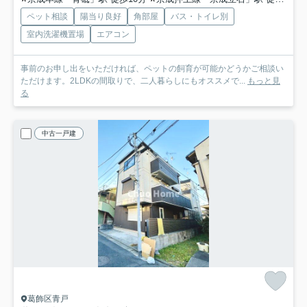
ペット相談
陽当り良好
角部屋
バス・トイレ別
室内洗濯機置場
エアコン
事前のお申し出をいただければ、ペットの飼育が可能かどうかご相談い
ただけます。2LDKの間取りで、二人暮らしにもオススメで...
もっと見
る
中古一戸建
葛飾区青戸