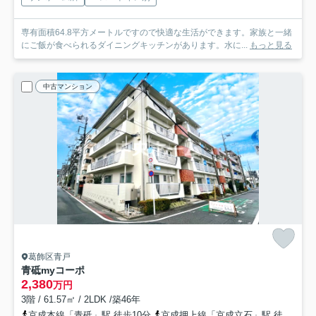
専有面積64.8平方メートルですので快適な生活ができます。家族と一緒
にご飯が食べられるダイニングキッチンがあります。水に...
もっと見る
中古マンション
葛飾区青戸
青砥myコーポ
2,380
万円
3階 / 61.57㎡ / 2LDK /築46年
京成本線「青砥」駅 徒歩10分
京成押上線「京成立石」駅 徒歩16分