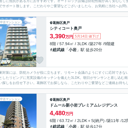
渡しに抵抗がある方におすすめです。オートロック設備は防犯性能が高く安心して
でサポート致します。こだわりやご要望などございましたら、お気軽に当社へお問
中古マンション
葛飾区
奥戸
シティコート奥戸
3,390
5月14日 値下げ
万円
8階 / 57.94㎡ / 3LDK /築27年 /9階建
総武線
「
小岩
」駅 徒歩20分
巣対策には、防犯カメラが役に立ちます。リモート会議のようにすぐに応対できな
としたリビングに充実設備のキッチンを備えた3LDK。朝日がサンサンと差し込む
い探しをお任せ下さい。葛飾区でお探しなら、こだわりやご要望などご連絡お待ち
中古マンション
葛飾区
奥戸
ドムール新小岩プレミアムレジデンス
4,480
万円
6階 / 63.72㎡ / 2LDK＋S(納戸) /築11年 /1
総武線
「
小岩
」駅 徒歩17分