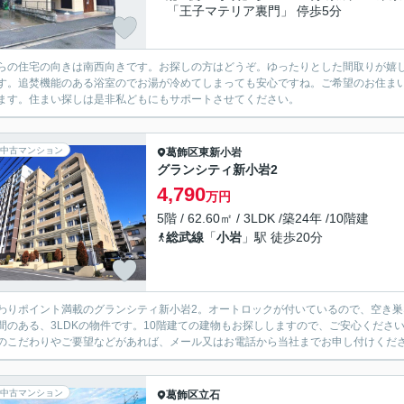
「王子マテリア裏門」 停歩5分
らの住宅の向きは南西向きです。お探しの方はどうぞ。ゆったりとした間取りが嬉し
す。追焚機能のある浴室のでお湯が冷めてしまっても安心ですね。ご希望のお住ま
ます。住まい探しは是非私どもにもサポートさせてください。
中古マンション
葛飾区
東新小岩
グランシティ新小岩2
4,790
万円
5階 / 62.60㎡ / 3LDK /築24年 /10階建
総武線
「
小岩
」駅 徒歩20分
わりポイント満載のグランシティ新小岩2。オートロックが付いているので、空き
間のある、3LDKの物件です。10階建ての建物もお探ししますので、ご安心くださ
のこだわりやご要望などがあれば、メール又はお電話から当社までお申し付けくだ
中古マンション
葛飾区
立石