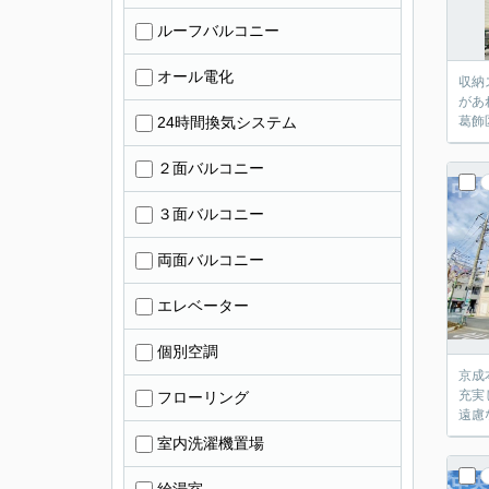
ルーフバルコニー
オール電化
収納
があ
24時間換気システム
葛飾
２面バルコニー
３面バルコニー
両面バルコニー
エレベーター
個別空調
京成
充実
フローリング
遠慮
室内洗濯機置場