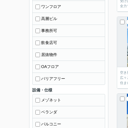
受け
全力
ワンフロア
高層ビル
事務所可
飲食店可
居抜物件
OAフロア
空き
広々
バリアフリー
住ま
設備・仕様
メゾネット
ベランダ
バルコニー