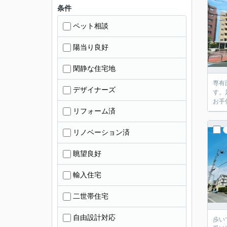
条件
ペット相談
陽当り良好
閑静な住宅地
専有
デザイナーズ
す。
お手
リフォーム済
リノベーション済
眺望良好
輸入住宅
二世帯住宅
自由設計対応
歩い