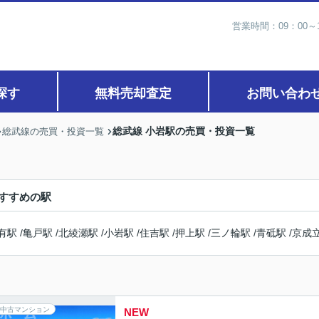
営業時間：09：00
探す
無料売却査定
お問い合わ
総武線 小岩駅の売買・投資一覧
総武線の売買・投資一覧
すすめの駅
有駅
/
亀戸駅
/
北綾瀬駅
/
小岩駅
/
住吉駅
/
押上駅
/
三ノ輪駅
/
青砥駅
/
京成
中古マンション
NEW