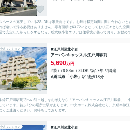
スペースの充実している2SLDKは家族向けです。お届け指定時間に間に合わない
れば急いで帰る必要はありません。専有面積は63.72㎡となっており広々とした空
区で安定した暮らしをするなら、総武線小岩エリアは住環境が整っており、お勧めです。お
中古マンション
江戸川区
北小岩
アーバンキャッスル江戸川駅前
5,690
万円
2階 / 76.83㎡ / 3LDK /築17年 /7階建
総武線
「
小岩
」駅 徒歩18分
本線江戸川駅周辺への引っ越しをお考えなら「アーバンキャッスル江戸川駅前」。小岩
しています。徒歩1分の場所に駅があります。中央ホーム株式会社なら、京成本線江戸川
なくご連絡ください。お待ちしております。
中古マンション
江戸川区
北小岩