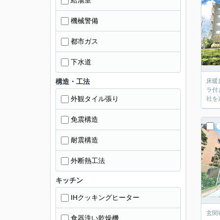
給湯室
機械警備
都市ガス
下水道
構造・工法
床暖
ラ付
外観タイル張り
社を
免震構造
耐震構造
外断熱工法
キッチン
IHクッキングヒーター
玄関
食器洗い乾燥機