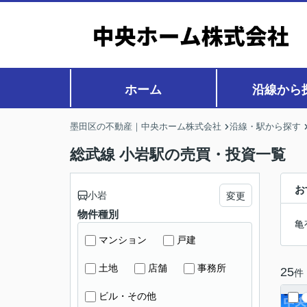
ホーム
沿線から
墨田区の不動産｜中央ホーム株式会社
沿線・駅から探す
総武線 小岩駅の売買・投資一覧
お
小岩
変更
物件種別
亀
マンション
戸建
土地
店舗
事務所
25
件
ビル・その他