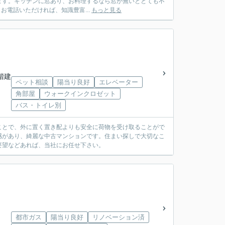
ます。キッチンに窓あり、お料理するなら窓が無いととても不
お電話いただければ、知識豊富...
もっと見る
0階建
ペット相談
陽当り良好
エレベーター
角部屋
ウォークインクロゼット
バス・トイレ別
ことで、外に置く置き配よりも安全に荷物を受け取ることがで
感があり、綺麗な中古マンションです。住まい探しで大切なこ
要望などあれば、当社にお任せ下さい。
都市ガス
陽当り良好
リノベーション済