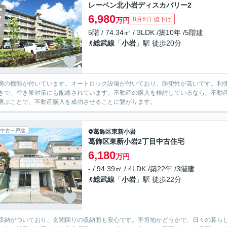
レーベン北小岩ディスカバリー2
6,980
8月6日 値下げ
万円
5階 / 74.34㎡ / 3LDK /築10年 /5階建
総武線
「
小岩
」駅 徒歩20分
房の機能が付いています。オートロック設備が付いており、防犯性が高いです。利便
きで、空き巣対策にも配慮されています。不動産の購入を検討しているなら、不動
選ぶことで、不動産購入を成功させることに繋がります。
中古一戸建
葛飾区
東新小岩
葛飾区東新小岩2丁目中古住宅
6,180
万円
- / 94.39㎡ / 4LDK /築22年 /3階建
総武線
「
小岩
」駅 徒歩22分
収納がついており、玄関回りの収納面も安心です。平坦地かどうかで、日々の暮らしや