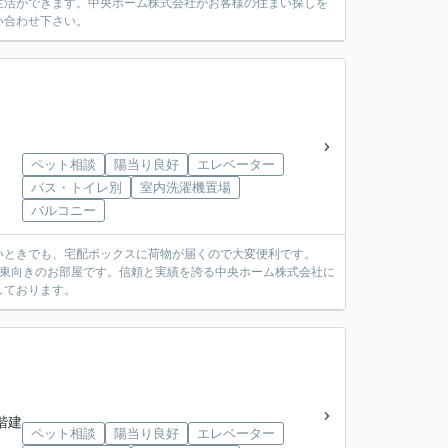
生活ができます。中央ホーム株式会社がお客様の住まい探しを
い合わせ下さい。
ペット相談
陽当り良好
エレベーター
バス・トイレ別
室内洗濯機置場
バルコニー
いときでも、宅配ボックスに荷物が届くので大変便利です。
南東向きのお部屋です。信頼と実績を誇る中央ホーム株式会社に
しております。
2階建
ペット相談
陽当り良好
エレベーター