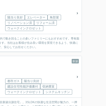
陽当り良好
エレベーター
角部屋
リノベーション済
リフォーム済
ウォークインクロゼット
室内で動き回ることの多いファミリーにもおすすめです。専有面
います。当社はお客様が住み良い環境を実現できるよう、快適に
で、安心してお任せください。
新築
都市ガス
陽当り良好
建設住宅性能評価書付
収納豊富
ウォークインクロゼット
システムキッチン
目新築分譲住宅」。3SLDKの快適な生活空間が魅力の、一押