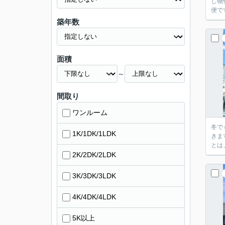
し物
便で
築年数
面積
～
間取り
ワンルーム
冬で
1K/1DK/1LDK
きま
とは
2K/2DK/2LDK
3K/3DK/3LDK
4K/4DK/4LDK
5K以上