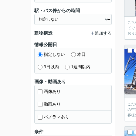
駅・バス停からの時間
こち
てで
建物構造
追加する
おり
情報公開日
指定しない
本日
3日以内
1週間以内
画像・動画あり
画像あり
動画あり
こだ
の空
客様
パノラマあり
条件