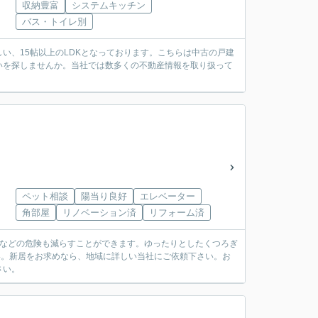
収納豊富
システムキッチン
バス・トイレ別
い、15帖以上のLDKとなっております。こちらは中古の戸建
いを探しませんか。当社では数多くの不動産情報を取り扱って
ペット相談
陽当り良好
エレベーター
角部屋
リノベーション済
リフォーム済
巣などの危険も減らすことができます。ゆったりとしたくつろぎ
い。新居をお求めなら、地域に詳しい当社にご依頼下さい。お
さい。