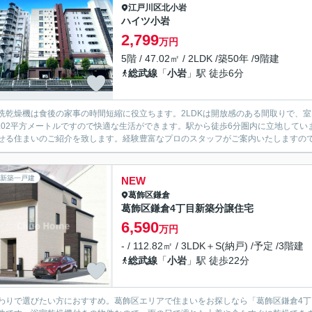
江戸川区
北小岩
ハイツ小岩
2,799
万円
5階 / 47.02㎡ / 2LDK /築50年 /9階建
総武線
「
小岩
」駅 徒歩6分
洗乾燥機は食後の家事の時間短縮に役立ちます。2LDKは開放感のある間取りで、
7.02平方メートルですので快適な生活ができます。駅から徒歩6分圏内に立地して
せる住まいのご紹介を致します。経験豊富なプロのスタッフがご案内いたしますの
新築一戸建
NEW
葛飾区
鎌倉
葛飾区鎌倉4丁目新築分譲住宅
6,590
万円
- / 112.82㎡ / 3LDK＋S(納戸) /予定 /3階建
総武線
「
小岩
」駅 徒歩22分
わりで選びたい方におすすめ。葛飾区エリアで住まいをお探しなら「葛飾区鎌倉4丁