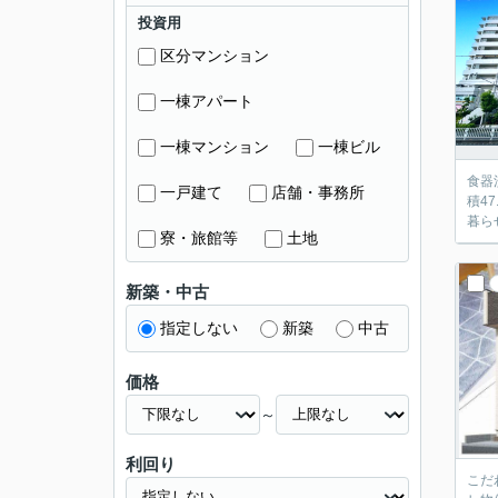
投資用
区分マンション
一棟アパート
一棟マンション
一棟ビル
食器
一戸建て
店舗・事務所
積4
暮ら
寮・旅館等
土地
新築・中古
指定しない
新築
中古
価格
～
利回り
こだ