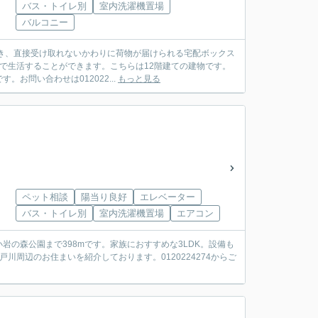
バス・トイレ別
室内洗濯機置場
バルコニー
とき、直接受け取れないかわりに荷物が届けられる宅配ボックス
間で生活することができます。こちらは12階建ての建物です。
問い合わせは012022...
もっと見る
ペット相談
陽当り良好
エレベーター
バス・トイレ別
室内洗濯機置場
エアコン
の森公園まで398mです。家族におすすめな3LDK。設備も
周辺のお住まいを紹介しております。0120224274からご