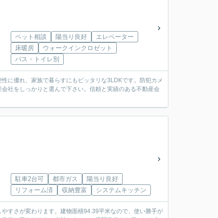
ペット相談
陽当り良好
エレベーター
床暖房
ウォークインクロゼット
バス・トイレ別
性に優れ、家族で暮らすにもピッタリな3LDKです。防犯カメ
産会社をしっかりと選んで下さい。信頼と実績のある不動産会
駐車2台可
都市ガス
陽当り良好
リフォーム済
収納豊富
システムキッチン
すさが変わります。建物面積94.39平米なので、使い勝手が