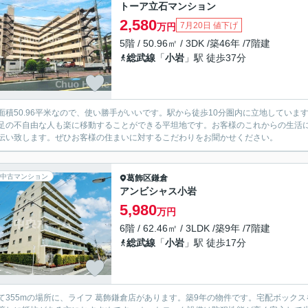
トーア立石マンション
2,580
7月20日 値下げ
万円
5階 / 50.96㎡ / 3DK /築46年 /7階建
総武線
「
小岩
」駅 徒歩37分
面積50.96平米なので、使い勝手がいいです。駅から徒歩10分圏内に立地していま
足の不自由な人も楽に移動することができる平坦地です。お客様のこれからの生活
伝い致します。ぜひお客様の住まいに対するこだわりをお聞かせください。
中古マンション
葛飾区
鎌倉
アンビシャス小岩
5,980
万円
6階 / 62.46㎡ / 3LDK /築9年 /7階建
総武線
「
小岩
」駅 徒歩17分
て355mの場所に、ライフ 葛飾鎌倉店があります。築9年の物件です。宅配ボック