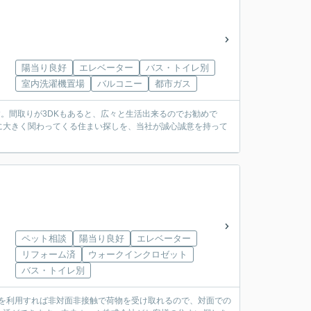
陽当り良好
エレベーター
バス・トイレ別
室内洗濯機置場
バルコニー
都市ガス
す。間取りが3DKもあると、広々と生活出来るのでお勧めで
に大きく関わってくる住まい探しを、当社が誠心誠意を持って
ペット相談
陽当り良好
エレベーター
リフォーム済
ウォークインクロゼット
バス・トイレ別
スを利用すれば非対面非接触で荷物を受け取れるので、対面での