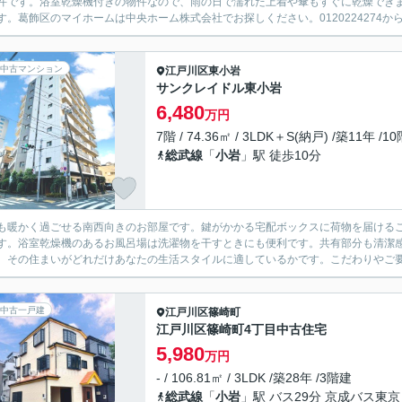
件です。浴室乾燥機付きの物件なので、雨の日で濡れた上着や傘もすぐに乾燥でき
す。葛飾区のマイホームは中央ホーム株式会社でお探しください。0120224274から
中古マンション
江戸川区
東小岩
サンクレイドル東小岩
6,480
万円
7階 / 74.36㎡ / 3LDK＋S(納戸) /築11年 /1
総武線
「
小岩
」駅 徒歩10分
も暖かく過ごせる南西向きのお部屋です。鍵がかかる宅配ボックスに荷物を届ける
す。浴室乾燥機のあるお風呂場は洗濯物を干すときにも便利です。共有部分も清潔
、その住まいがどれだけあなたの生活スタイルに適しているかです。こだわりやご
中古一戸建
江戸川区
篠崎町
江戸川区篠崎町4丁目中古住宅
5,980
万円
- / 106.81㎡ / 3LDK /築28年 /3階建
総武線
「
小岩
」駅 バス29分 京成バス東京