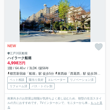
NEW
江戸川区船堀
ハイラーク船堀
4,998
万円
1階 / 64.40㎡ / 3LDK /築56年
都営新宿線「船堀」駅 徒歩5分
東西線「西葛西」駅 徒歩39分
総武
ペット相談
陽当り良好
エレベーター
リノベーション済
リフォーム済
バス・トイレ別
南東向きのお部屋は朝陽が気持ちよく差し込むため、朝型の生活スタイ
ルの方におすすめです。TVインターホンで、モニターから来...
もっと見
る