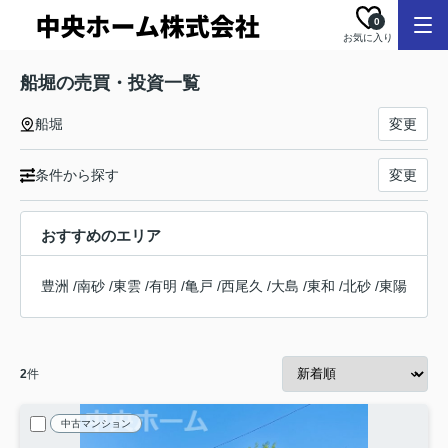
0
お気に入り
船堀の売買・投資一覧
船堀
変更
条件から探す
変更
おすすめのエリア
豊洲
/
南砂
/
東雲
/
有明
/
亀戸
/
西尾久
/
大島
/
東和
/
北砂
/
東陽
2
件
中古マンション