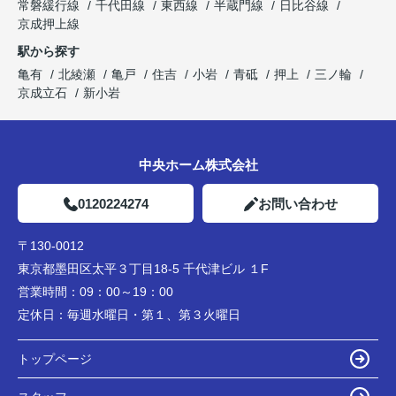
常磐緩行線
千代田線
東西線
半蔵門線
日比谷線
京成押上線
駅から探す
亀有
北綾瀬
亀戸
住吉
小岩
青砥
押上
三ノ輪
京成立石
新小岩
中央ホーム株式会社
0120224274
お問い合わせ
〒130-0012
東京都墨田区太平３丁目18-5 千代津ビル １F
営業時間：
09：00～19：00
定休日：
毎週水曜日・第１、第３火曜日
トップページ