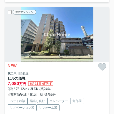
中古マンション
NEW
江戸川区船堀
ヒルズ船堀
7,080
万円
6月11日 値下げ
2階 / 76.12㎡ / 3LDK /築24年
都営新宿線「船堀」駅 徒歩5分
ペット相談
陽当り良好
エレベーター
角部屋
リノベーション済
リフォーム済