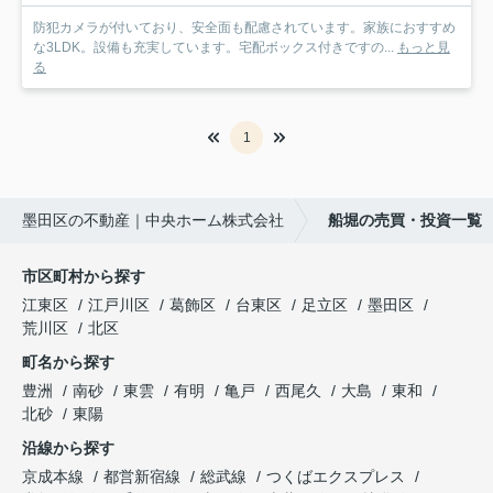
防犯カメラが付いており、安全面も配慮されています。家族におすすめ
な3LDK。設備も充実しています。宅配ボックス付きですの...
もっと見
る
1
墨田区の不動産｜中央ホーム株式会社
船堀の売買・投資一覧
市区町村から探す
江東区
江戸川区
葛飾区
台東区
足立区
墨田区
荒川区
北区
町名から探す
豊洲
南砂
東雲
有明
亀戸
西尾久
大島
東和
北砂
東陽
沿線から探す
京成本線
都営新宿線
総武線
つくばエクスプレス