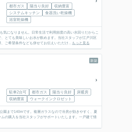
都市ガス
陽当り良好
収納豊富
システムキッチン
食器洗い乾燥機
浴室乾燥機
気も気になりません。日常生活で利用頻度の高い水回りだからこ
で、とても美味しいお水が飲めます。当社スタッフが江戸川区
、ご希望条件なども併せてお伝えいただけ...
もっと見る
新築
駐車2台可
都市ガス
陽当り良好
床暖房
収納豊富
ウォークインクロゼット
公園まで140mです。複層ガラスなので冷房が効きやすく、夏
ームの購入を当社スタッフがサポートいたします。一戸建て情