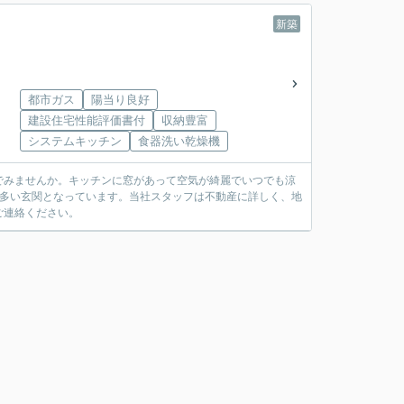
新築
都市ガス
陽当り良好
建設住宅性能評価書付
収納豊富
システムキッチン
食器洗い乾燥機
でみませんか。キッチンに窓があって空気が綺麗でいつでも涼
の多い玄関となっています。当社スタッフは不動産に詳しく、地
ご連絡ください。