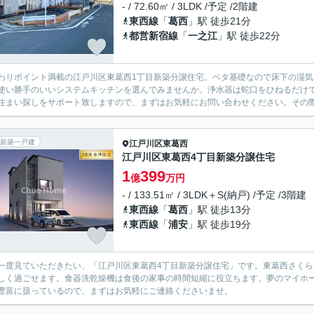
- / 72.60㎡ / 3LDK /予定 /2階建
東西線
「
葛西
」駅 徒歩21分
都営新宿線
「
一之江
」駅 徒歩22分
わりポイント満載の江戸川区東葛西1丁目新築分譲住宅。ベタ基礎なので床下の湿
使い勝手のいいシステムキッチンを選んでみませんか。浄水器は蛇口をひねるだけ
住まい探しをサポート致しますので、まずはお気軽にお問い合わせください。その際
新築一戸建
江戸川区
東葛西
江戸川区東葛西4丁目新築分譲住宅
1
399
億
万円
- / 133.51㎡ / 3LDK＋S(納戸) /予定 /3階建
東西線
「
葛西
」駅 徒歩13分
東西線
「
浦安
」駅 徒歩19分
一度見ていただきたい、「江戸川区東葛西4丁目新築分譲住宅」です。東葛西さくら
しく過ごせます。食器洗乾燥機は食後の家事の時間短縮に役立ちます。夢のマイホ
豊富に扱っているので、まずはお気軽にご連絡くださいませ。