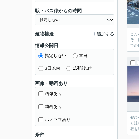
駅・バス停からの時間
建物構造
追加する
こだ
そ、
情報公開日
での
指定しない
本日
3日以内
1週間以内
画像・動画あり
画像あり
動画あり
ぜひ
パノラマあり
も涼
報を
条件