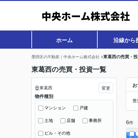
ホーム
沿線から
東葛西の売買・投
墨田区の不動産｜中央ホーム株式会社
東葛西の売買・投資一覧
お
東葛西
変更
物件種別
豊
マンション
戸建
土地
店舗
事務所
6
件
ビル・その他