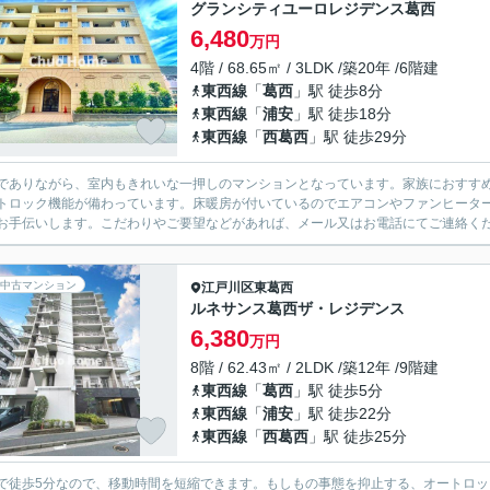
グランシティユーロレジデンス葛西
6,480
万円
4階 / 68.65㎡ / 3LDK /築20年 /6階建
東西線
「
葛西
」駅 徒歩8分
東西線
「
浦安
」駅 徒歩18分
東西線
「
西葛西
」駅 徒歩29分
でありながら、室内もきれいな一押しのマンションとなっています。家族におすすめ
トロック機能が備わっています。床暖房が付いているのでエアコンやファンヒータ
お手伝いします。こだわりやご要望などがあれば、メール又はお電話にてご連絡くださ
中古マンション
江戸川区
東葛西
ルネサンス葛西ザ・レジデンス
6,380
万円
8階 / 62.43㎡ / 2LDK /築12年 /9階建
東西線
「
葛西
」駅 徒歩5分
東西線
「
浦安
」駅 徒歩22分
東西線
「
西葛西
」駅 徒歩25分
で徒歩5分なので、移動時間を短縮できます。もしもの事態を抑止する、オートロッ