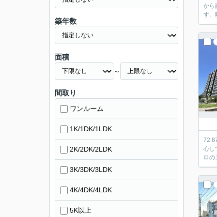
から
す。
築年数
面積
～
間取り
ワンルーム
1K/1DK/1LDK
72
2K/2DK/2LDK
心し
ロの
3K/3DK/3LDK
4K/4DK/4LDK
5K以上