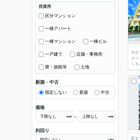
投資用
区分マンション
一棟アパート
一棟マンション
一棟ビル
中古
一戸建て
店舗・事務所
オー
しを
寮・旅館等
土地
新築・中古
指定しない
新築
中古
価格
～
利回り
駅ま