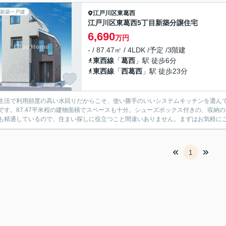
新築一戸建
江戸川区
東葛西
江戸川区東葛西5丁目新築分譲住宅
6,690
万円
- / 87.47㎡ / 4LDK /予定 /3階建
東西線
「
葛西
」駅 徒歩6分
東西線
「
西葛西
」駅 徒歩23分
生活で利用頻度の高い水回りだからこそ、使い勝手のいいシステムキッチンを選ん
です。87.47平米程の建物面積でスペースも十分。シューズボックス付きの、収納
も精通しているので、住まい探しに役立つこと間違いありません。まずはお気軽に
1