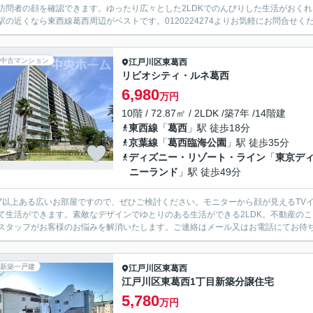
訪問者の顔を確認できます。ゆったり広々とした2LDKでのんびりした生活がおく
駅の近くなら東西線葛西周辺がベストです。0120224274よりお気軽にお問合せく
中古マンション
江戸川区
東葛西
リビオシティ・ルネ葛西
6,980
万円
10階 / 72.87㎡ / 2LDK /築7年 /14階建
東西線
「
葛西
」駅 徒歩18分
京葉線
「
葛西臨海公園
」駅 徒歩35分
ディズニー・リゾート・ライン
「
東京デ
ニーランド
」駅 徒歩49分
.87以上ある広いお部屋ですので、ぜひご検討ください。モニターから顔が見えるT
て生活ができます。素敵なデザインでゆとりのある生活ができる2LDK。不動産の
スタッフがお客様のお悩みを解消いたします。ご連絡はメール又はお電話にてお待
新築一戸建
江戸川区
東葛西
江戸川区東葛西1丁目新築分譲住宅
5,780
万円