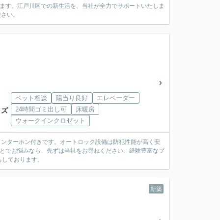
れます。江戸川区での新生活を、当社が全力でサポートいたしま
ださい。
ペット相談
陽当り良好
エレベーター
24時間ゴミ出し可
床暖房
ィズ
ウォークインクロゼット
Vインターホン付きです。オートロック設備は防犯性能が高く安
ことでお悩みなら、先ずは当社をお尋ねください。経験豊富なプ
ちしております。
新築