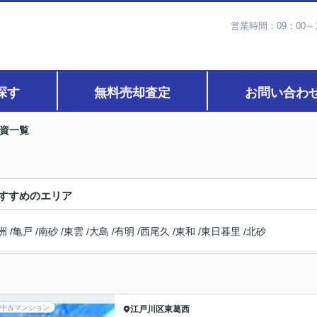
営業時間：09：00
探す
無料売却査定
お問い合わ
資一覧
すすめのエリア
洲
/
亀戸
/
南砂
/
東雲
/
大島
/
有明
/
西尾久
/
東和
/
東日暮里
/
北砂
中古マンション
江戸川区
東葛西