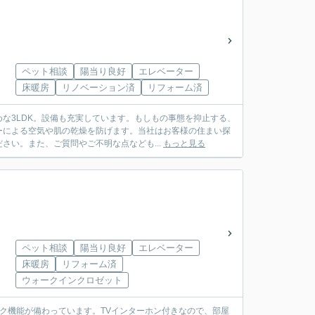
ペット相談
陽当り良好
エレベーター
床暖房
リノベーション済
リフォーム済
な3LDK。設備も充実しています。もしもの事態を抑止する、
ーによる空気や肌の乾燥を防げます。当社はお客様の住まい探
い。また、ご質問やご不明な点なども...
もっと見る
ペット相談
陽当り良好
エレベーター
床暖房
リフォーム済
ウォークインクロゼット
ク機能が備わっています。TVインターホン付きなので、部屋