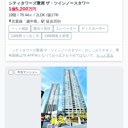
シティタワーズ豊洲 ザ・ツインノースタワー
1
5,200
億
万円
19階 / 78.44㎡ / 2LDK /築17年
京葉線「越中島」駅 徒歩20分
ペット相談
陽当り良好
エレベーター
ディスポーザー
24時間ゴミ出し可
24時間有人管理
「シティタワーズ豊洲 ザ・ツインノースタワー」のここがイチオシ。専
有面積は78.44平米となっており広さも十分ではないで...
もっと見る
中古マンション