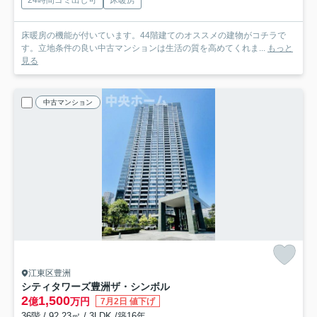
床暖房の機能が付いています。44階建てのオススメの建物がコチラで
す。立地条件の良い中古マンションは生活の質を高めてくれま...
もっと
見る
中古マンション
江東区豊洲
シティタワーズ豊洲ザ・シンボル
2
1,500
億
万円
7月2日 値下げ
36階 / 92.23㎡ / 3LDK /築16年