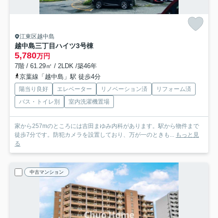
江東区越中島
越中島三丁目ハイツ3号棟
5,780
万円
7階 / 61.29㎡ / 2LDK /築46年
京葉線「越中島」駅 徒歩4分
陽当り良好
エレベーター
リノベーション済
リフォーム済
バス・トイレ別
室内洗濯機置場
家から257mのところには吉田まゆみ内科があります。駅から物件まで
徒歩7分です。防犯カメラを設置しており、万が一のときも...
もっと見
る
中古マンション