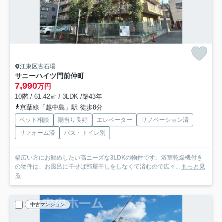
江東区古石場
サニーハイツ門前仲町
7,990
万円
10階 / 61.42㎡ / 3LDK /築43年
京葉線「越中島」駅 徒歩8分
ペット相談
陽当り良好
エレベーター
リノベーション済
リフォーム済
バス・トイレ別
幅広い方にお勧めしたい高ニーズな3LDKの物件です。浴室乾燥機付き
の物件は、お風呂に干せば部屋干しをしなくて済むので広々...
もっと見
る
中古マンション