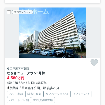
中古マンション
江戸川区南葛西
なぎさニュータウン3号棟
4,580
万円
4階 / 70.52㎡ / 3LDK /築47年
京葉線「葛西臨海公園」駅 徒歩29分
ペット相談
陽当り良好
リノベーション済
リフォーム済
バス・トイレ別
室内洗濯機置場