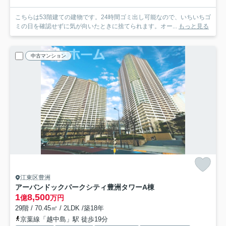
こちらは53階建ての建物です。24時間ゴミ出し可能なので、いちいちゴ
ミの日を確認せずに気が向いたときに捨てられます。オー...
もっと見る
中古マンション
江東区豊洲
アーバンドックパークシティ豊洲タワーA棟
1
8,500
億
万円
29階 / 70.45㎡ / 2LDK /築18年
京葉線「越中島」駅 徒歩19分