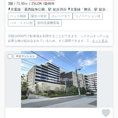
3階 / 71.50㎡ / 2SLDK /築46年
京葉線「葛西臨海公園」駅 徒歩26分
京葉線「舞浜」駅 徒歩36分
ペット相談
陽当り良好
エレベーター
リノベーション済
バス・トイレ別
室内洗濯機置場
月額10000円で駐車場を利用することができます。システムキッチンは
必要な物が組み込まれているため、すぐ調理できます。2...
もっと見る
中古マンション