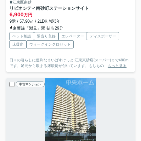
江東区南砂
リビオシティ南砂町ステーションサイト
6,900
万円
9階 / 57.90㎡ / 2LDK /築3年
京葉線「潮見」駅 徒歩29分
ペット相談
陽当り良好
エレベーター
ディスポーザー
床暖房
ウォークインクロゼット
日々の暮らしに便利なまいばすけっと 江東東砂店(スーパー)まで480m
です。足元から暖まる床暖房が付いています。もしもの...
もっと見る
中古マンション