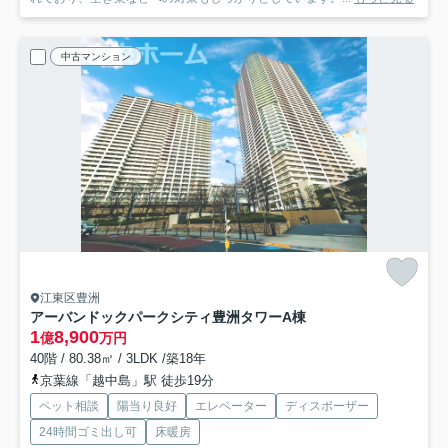
中古マンション
江東区豊洲
アーバンドックパークシティ豊洲タワーA棟
1
8,900
億
万円
40階 / 80.38㎡ / 3LDK /築18年
京葉線「越中島」駅 徒歩19分
ペット相談
陽当り良好
エレベーター
ディスポーザー
24時間ゴミ出し可
床暖房