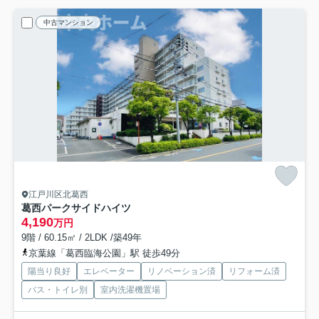
中古マンション
江戸川区北葛西
葛西パークサイドハイツ
4,190
万円
9階 / 60.15㎡ / 2LDK /築49年
京葉線「葛西臨海公園」駅 徒歩49分
陽当り良好
エレベーター
リノベーション済
リフォーム済
バス・トイレ別
室内洗濯機置場