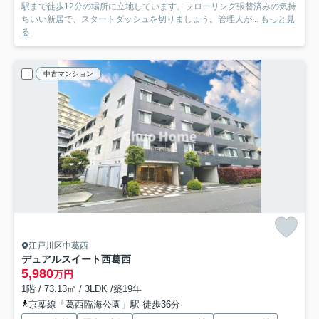
駅まで徒歩12分の場所に立地しています。フローリング張替済みの気持
ちいい新居で、スタートダッシュを切りましょう。管理人が...
もっと見
る
中古マンション
江戸川区中葛西
デュアルスイート西葛西
5,980
万円
1階 / 73.13㎡ / 3LDK /築19年
京葉線「葛西臨海公園」駅 徒歩36分