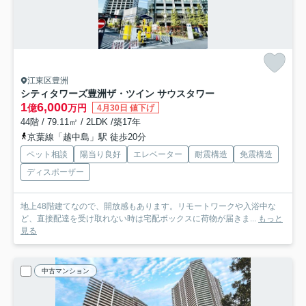
江東区豊洲
シティタワーズ豊洲ザ・ツイン サウスタワー
1
6,000
億
万円
4月30日 値下げ
44階 / 79.11㎡ / 2LDK /築17年
京葉線「越中島」駅 徒歩20分
ペット相談
陽当り良好
エレベーター
耐震構造
免震構造
ディスポーザー
地上48階建てなので、開放感もあります。リモートワークや入浴中な
ど、直接配達を受け取れない時は宅配ボックスに荷物が届きま...
もっと
見る
中古マンション