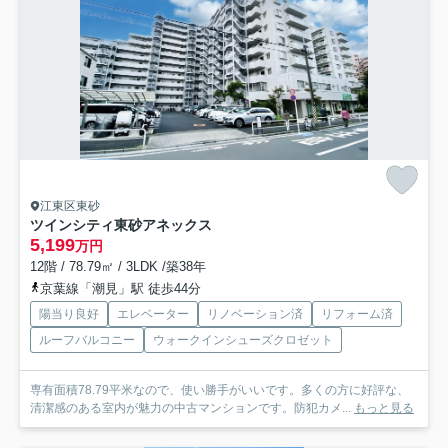
江東区東砂
ツインシティ東砂アネックス
5,199
万円
12階 / 78.79㎡ / 3LDK /築38年
京葉線「潮見」駅 徒歩44分
陽当り良好
エレベーター
リノベーション済
リフォーム済
ルーフバルコニー
ウォークインシューズクロゼット
専有面積78.79平米なので、使い勝手がいいです。多くの方に好評な、
清潔感のある室内が魅力の中古マンションです。防犯カメ...
もっと見る