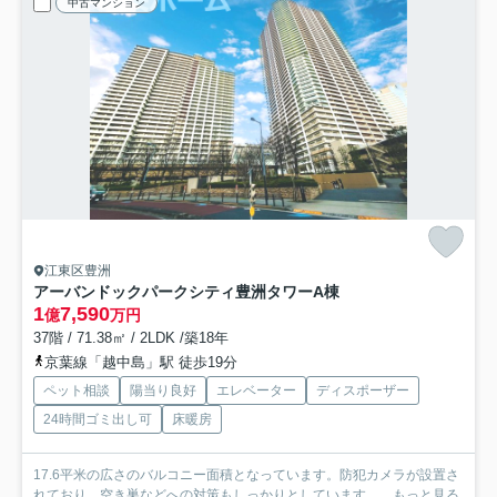
中古マンション
江東区豊洲
アーバンドックパークシティ豊洲タワーA棟
1
7,590
億
万円
37階 / 71.38㎡ / 2LDK /築18年
京葉線「越中島」駅 徒歩19分
ペット相談
陽当り良好
エレベーター
ディスポーザー
24時間ゴミ出し可
床暖房
17.6平米の広さのバルコニー面積となっています。防犯カメラが設置さ
れており、空き巣などへの対策もしっかりとしています。...
もっと見る