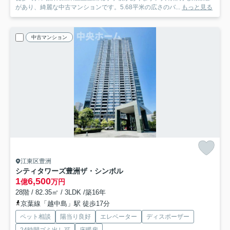
があり、綺麗な中古マンションです。5.68平米の広さのバ...
もっと見る
中古マンション
江東区豊洲
シティタワーズ豊洲ザ・シンボル
1
6,500
億
万円
28階 / 82.35㎡ / 3LDK /築16年
京葉線「越中島」駅 徒歩17分
ペット相談
陽当り良好
エレベーター
ディスポーザー
24時間ゴミ出し可
床暖房