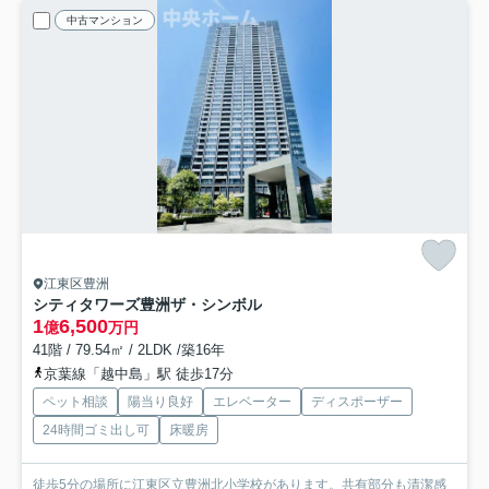
中古マンション
江東区豊洲
シティタワーズ豊洲ザ・シンボル
1
6,500
億
万円
41階 / 79.54㎡ / 2LDK /築16年
京葉線「越中島」駅 徒歩17分
ペット相談
陽当り良好
エレベーター
ディスポーザー
24時間ゴミ出し可
床暖房
徒歩5分の場所に江東区立豊洲北小学校があります。共有部分も清潔感