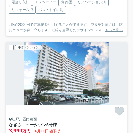
陽当り良好
エレベーター
角部屋
リノベーション済
リフォーム済
バス・トイレ別
月額12000円で駐車場を利用することができます。空き巣対策には、防
犯カメラが役に立ちます。動線を意識したデザインのシス...
もっと見る
中古マンション
江戸川区南葛西
なぎさニュータウン5号棟
3,999
万円
6月11日 値下げ