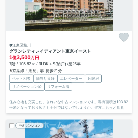
江東区枝川
グランシティレイディアント東京イースト
1
3,500
億
万円
7階 / 103.82㎡ / 3LDK＋S(納戸) /築25年
京葉線「潮見」駅 徒歩21分
ペット相談
陽当り良好
エレベーター
床暖房
リノベーション済
リフォーム済
住み心地も充実した、きれいな中古マンションです。専有面積は103.82
平米となっており広さも十分ではないでしょうか。夕方...
もっと見る
中古マンション