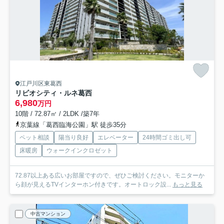
江戸川区東葛西
リビオシティ・ルネ葛西
6,980
万円
10階 / 72.87㎡ / 2LDK /築7年
京葉線「葛西臨海公園」駅 徒歩35分
ペット相談
陽当り良好
エレベーター
24時間ゴミ出し可
床暖房
ウォークインクロゼット
72.87以上ある広いお部屋ですので、ぜひご検討ください。モニターか
ら顔が見えるTVインターホン付きです。オートロック設...
もっと見る
中古マンション