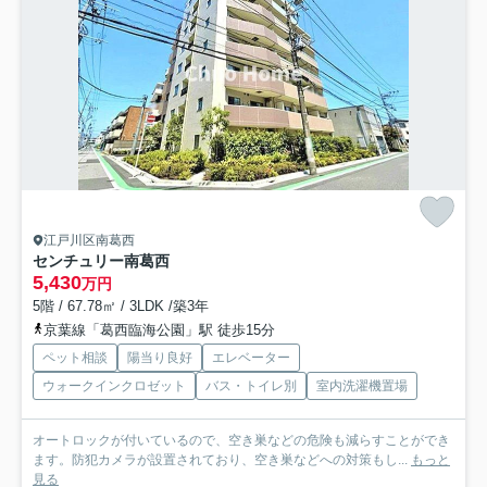
江戸川区南葛西
センチュリー南葛西
5,430
万円
5階 / 67.78㎡ / 3LDK /築3年
京葉線「葛西臨海公園」駅 徒歩15分
ペット相談
陽当り良好
エレベーター
ウォークインクロゼット
バス・トイレ別
室内洗濯機置場
オートロックが付いているので、空き巣などの危険も減らすことができ
ます。防犯カメラが設置されており、空き巣などへの対策もし...
もっと
見る