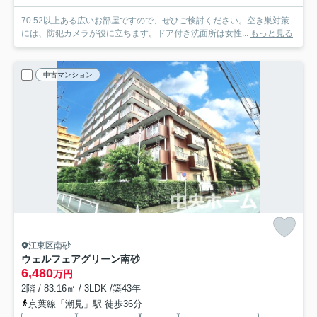
70.52以上ある広いお部屋ですので、ぜひご検討ください。空き巣対策
には、防犯カメラが役に立ちます。ドア付き洗面所は女性...
もっと見る
中古マンション
江東区南砂
ウェルフェアグリーン南砂
6,480
万円
2階 / 83.16㎡ / 3LDK /築43年
京葉線「潮見」駅 徒歩36分