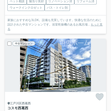
ペット相談
陽当り良好
リノベーション済
リフォーム済
ウォークインクロゼット
バス・トイレ別
家族におすすめな3LDK。設備も充実しています。快適な生活のために
設計された中古マンションです。浴室乾燥機のあるお風呂場...
もっと見
る
中古マンション
江戸川区西葛西
コスモ西葛西