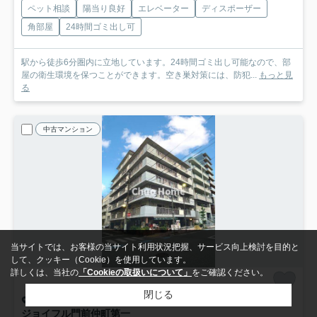
ペット相談
陽当り良好
エレベーター
ディスポーザー
角部屋
24時間ゴミ出し可
駅から徒歩6分圏内に立地しています。24時間ゴミ出し可能なので、部
屋の衛生環境を保つことができます。空き巣対策には、防犯...
もっと見
る
中古マンション
当サイトでは、お客様の当サイト利用状況把握、サービス向上検討を目的と
して、クッキー（Cookie）を使用しています。
詳しくは、当社の
「Cookieの取扱いについて」
をご確認ください。
閉じる
江東区富岡
ジョイフル門前仲町第一