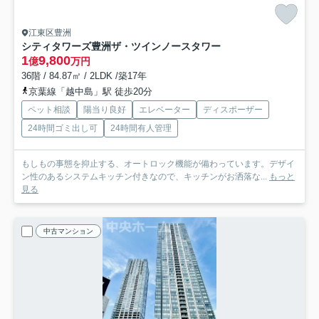
江東区豊洲
シティタワーズ豊洲ザ・ツインノースタワー
1
9,800
億
万円
36階 / 84.87㎡ / 2LDK /築17年
京葉線「越中島」駅 徒歩20分
ペット相談
陽当り良好
エレベーター
ディスポーザー
24時間ゴミ出し可
24時間有人管理
もしもの事態を抑止する、オートロック機能が備わっています。デザイ
ン性のあるシステムキッチン付きなので、キッチンがお洒落な...
もっと
見る
中古マンション