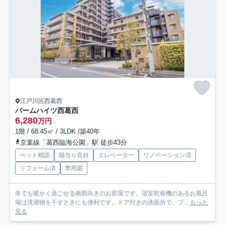
江戸川区西葛西
バームハイツ西葛西
6,280
万円
1階 / 68.45㎡ / 3LDK /築40年
京葉線「葛西臨海公園」駅 徒歩43分
ペット相談
陽当り良好
エレベーター
リノベーション済
リフォーム済
専用庭
冬でも暖かく過ごせる南西向きのお部屋です。浴室乾燥機のあるお風呂
場は洗濯物を干すときにも便利です。ドア付きの洗面所で、プ...
もっと
見る