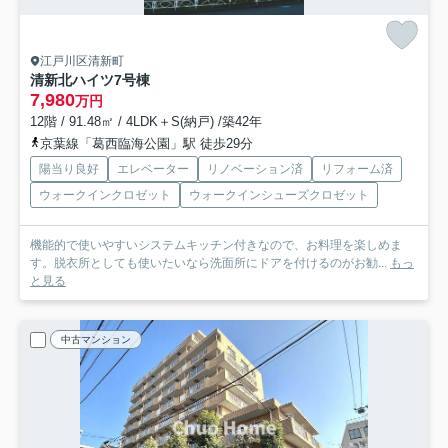
江戸川区清新町
清新北ハイツ7号棟
7,980
万円
12階 / 91.48㎡ / 4LDK＋S(納戸) /築42年
京葉線「葛西臨海公園」駅 徒歩29分
陽当り良好
エレベーター
リノベーション済
リフォーム済
ウォークインクロゼット
ウォークインシューズクロゼット
機能的で使いやすいシステムキッチン付きなので、お料理を楽しめま
す。脱衣所としても使いたいなら洗面所にドアを付けるのがお勧...
もっ
と見る
中古マンション