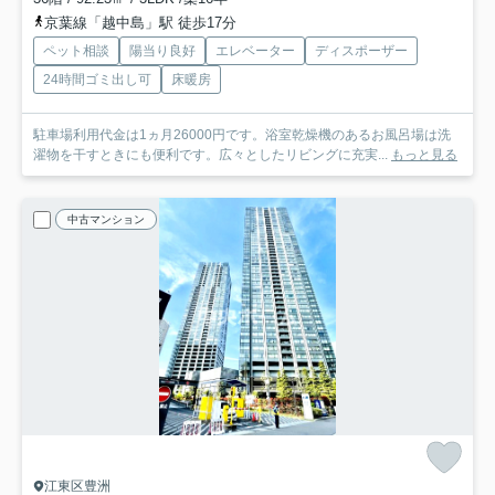
京葉線「越中島」駅 徒歩17分
ペット相談
陽当り良好
エレベーター
ディスポーザー
24時間ゴミ出し可
床暖房
駐車場利用代金は1ヵ月26000円です。浴室乾燥機のあるお風呂場は洗
濯物を干すときにも便利です。広々としたリビングに充実...
もっと見る
中古マンション
江東区豊洲