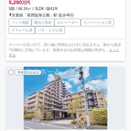
5,290
万円
5階 / 66.24㎡ / 3LDK /築41年
京葉線「葛西臨海公園」駅 徒歩46分
ペット相談
陽当り良好
エレベーター
リノベーション済
リフォーム済
バス・トイレ別
スーパーが近いので、買い物に時間をかけずに済みますよ。駅から徒歩
7分圏内に立地しています。南東向きのお部屋は朝陽が気持ち...
もっと
見る
中古マンション