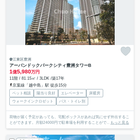
江東区豊洲
アーバンドックパークシティ豊洲タワーB
1
5,980
億
万円
11階 / 81.15㎡ / 3LDK /築17年
京葉線「越中島」駅 徒歩15分
ペット相談
陽当り良好
エレベーター
床暖房
ウォークインクロゼット
バス・トイレ別
荷物が届く予定があっても、宅配ボックスがあれば気にせず外出するこ
とができます。月額24000円で駐車場を利用することがで...
もっと見る