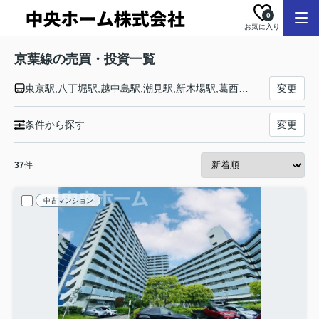
0
お気に入り
京葉線の売買・投資一覧
東京駅,八丁堀駅,越中島駅,潮見駅,新木場駅,葛西臨海公園駅,舞浜駅,新浦安駅,市川塩浜駅,二俣新町駅,西船橋駅,南船橋駅,新習志野駅,幕張豊砂駅,海浜幕張駅,検見川浜駅,稲毛海岸駅,千葉みなと駅,蘇我駅
変更
条件から探す
変更
37
件
中古マンション