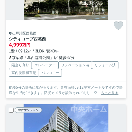
江戸川区西葛西
シティコープ西葛西
4,999
万円
1階 / 69.12㎡ / 3LDK /築43年
京葉線「葛西臨海公園」駅 徒歩37分
陽当り良好
エレベーター
リノベーション済
リフォーム済
室内洗濯機置場
バルコニー
徒歩5分の場所に駅があります。専有面積69.12平方メートルですので快
適な生活ができます。防犯カメラが設置されており、空...
もっと見る
中古マンション