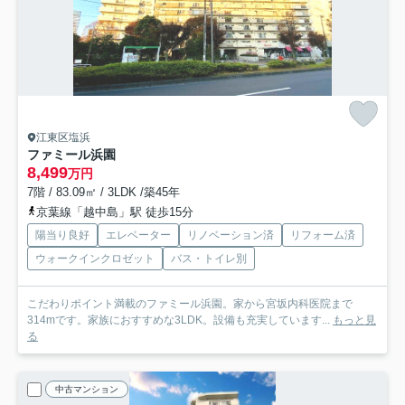
江東区塩浜
ファミール浜園
8,499
万円
7階 / 83.09㎡ / 3LDK /築45年
京葉線「越中島」駅 徒歩15分
陽当り良好
エレベーター
リノベーション済
リフォーム済
ウォークインクロゼット
バス・トイレ別
こだわりポイント満載のファミール浜園。家から宮坂内科医院まで
314mです。家族におすすめな3LDK。設備も充実しています...
もっと見
る
中古マンション