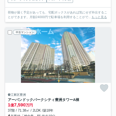
荷物が届く予定があっても、宅配ボックスがあれば気にせず外出するこ
とができます。月額24000円で駐車場を利用することがで...
もっと見る
中古マンション
江東区豊洲
アーバンドックパークシティ豊洲タワーA棟
1
7,590
億
万円
37階 / 71.38㎡ / 2LDK /築18年