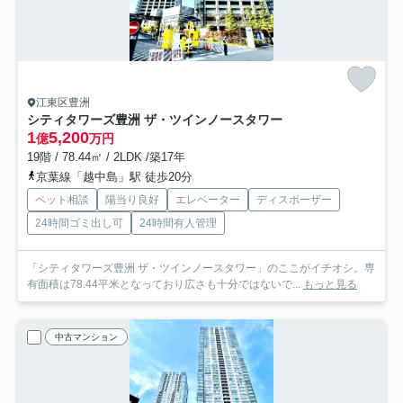
江東区豊洲
シティタワーズ豊洲 ザ・ツインノースタワー
1
5,200
億
万円
19階 / 78.44㎡ / 2LDK /築17年
京葉線「越中島」駅 徒歩20分
ペット相談
陽当り良好
エレベーター
ディスポーザー
24時間ゴミ出し可
24時間有人管理
「シティタワーズ豊洲 ザ・ツインノースタワー」のここがイチオシ。専
有面積は78.44平米となっており広さも十分ではないで...
もっと見る
中古マンション