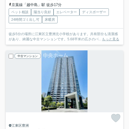
京葉線「越中島」駅 徒歩17分
ペット相談
陽当り良好
エレベーター
ディスポーザー
24時間ゴミ出し可
床暖房
徒歩5分の場所に江東区立豊洲北小学校があります。共有部分も清潔感
があり、綺麗な中古マンションです。5.68平米の広さのバ...
もっと見る
中古マンション
江東区豊洲