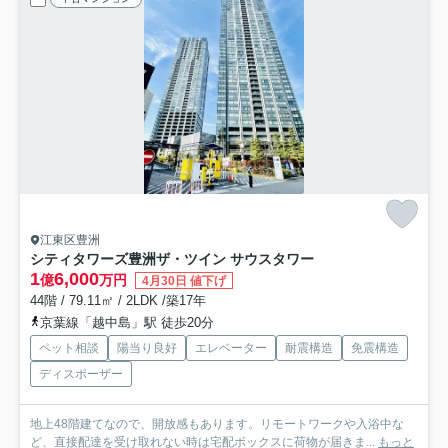
江東区豊洲
シティタワーズ豊洲ザ・ツイン サウスタワー
1
6,000
億
万円
4月30日 値下げ
44階 / 79.11㎡ / 2LDK /築17年
京葉線「越中島」駅 徒歩20分
ペット相談
陽当り良好
エレベーター
耐震構造
免震構造
ディスポーザー
地上48階建てなので、開放感もあります。リモートワークや入浴中な
ど、直接配達を受け取れない時は宅配ボックスに荷物が届きま...
もっと