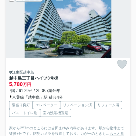
江東区越中島
越中島三丁目ハイツ3号棟
5,780
万円
7階 / 61.29㎡ / 2LDK /築46年
京葉線「越中島」駅 徒歩4分
陽当り良好
エレベーター
リノベーション済
リフォーム済
バス・トイレ別
室内洗濯機置場
家から257mのところには吉田まゆみ内科があります。駅から物件まで
徒歩7分です。防犯カメラを設置しており、万が一のときも...
もっと見