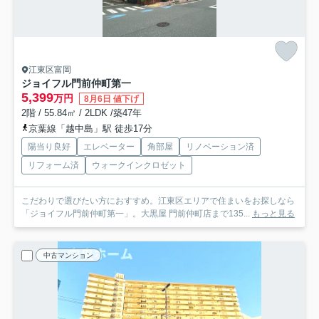
江東区富岡
ジョイフル門前仲町第一
5,399
万円
8月6日 値下げ
2階 / 55.84㎡ / 2LDK /築47年
京葉線「越中島」駅 徒歩17分
陽当り良好
エレベーター
角部屋
リノベーション済
リフォーム済
ウォークインクロゼット
こだわりで選びたい方におすすめ。江東区エリアで住まいをお探しなら
「ジョイフル門前仲町第一」。大黒屋 門前仲町店まで135...
もっと見る
中古マンション