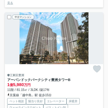
見る
中古マンション
江東区豊洲
アーバンドックパークシティ豊洲タワーB
1
5,980
億
万円
11階 / 81.15㎡ / 3LDK /築17年
京葉線「越中島」駅 徒歩15分
ペット相談
陽当り良好
エレベーター
床暖房
ウォークインクロゼット
バス・トイレ別