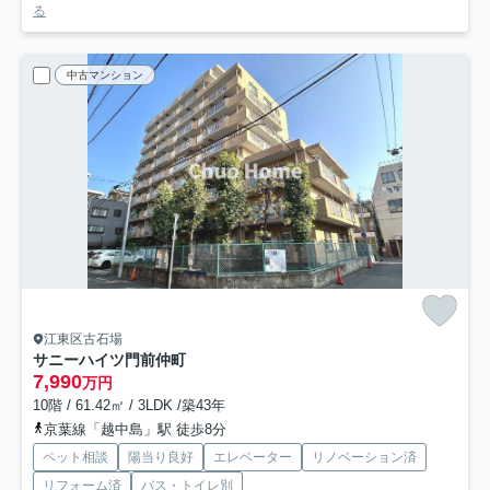
る
中古マンション
江東区古石場
サニーハイツ門前仲町
7,990
万円
10階 / 61.42㎡ / 3LDK /築43年
京葉線「越中島」駅 徒歩8分
ペット相談
陽当り良好
エレベーター
リノベーション済
リフォーム済
バス・トイレ別