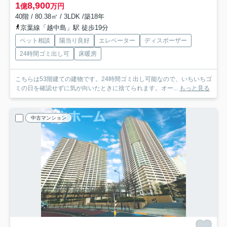
1
8,900
億
万円
40階 / 80.38㎡ / 3LDK /築18年
京葉線「越中島」駅 徒歩19分
ペット相談
陽当り良好
エレベーター
ディスポーザー
24時間ゴミ出し可
床暖房
こちらは53階建ての建物です。24時間ゴミ出し可能なので、いちいちゴ
ミの日を確認せずに気が向いたときに捨てられます。オー...
もっと見る
中古マンション