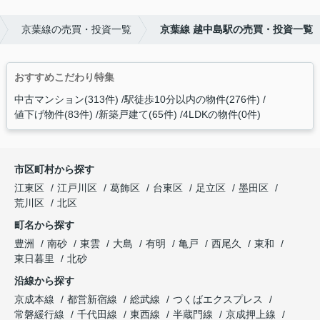
京葉線の売買・投資一覧
京葉線 越中島駅の売買・投資一覧
おすすめこだわり特集
中古マンション(313件)
駅徒歩10分以内の物件(276件)
値下げ物件(83件)
新築戸建て(65件)
4LDKの物件(0件)
市区町村から探す
江東区
江戸川区
葛飾区
台東区
足立区
墨田区
荒川区
北区
町名から探す
豊洲
南砂
東雲
大島
有明
亀戸
西尾久
東和
東日暮里
北砂
沿線から探す
京成本線
都営新宿線
総武線
つくばエクスプレス
常磐緩行線
千代田線
東西線
半蔵門線
京成押上線