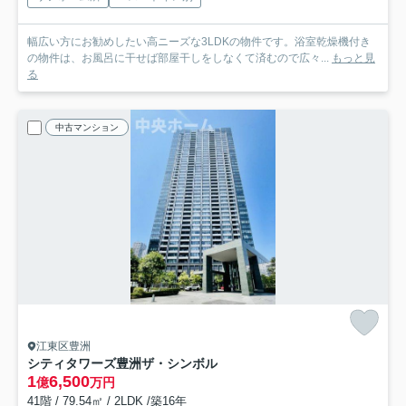
幅広い方にお勧めしたい高ニーズな3LDKの物件です。浴室乾燥機付き
の物件は、お風呂に干せば部屋干しをしなくて済むので広々...
もっと見
る
中古マンション
江東区豊洲
シティタワーズ豊洲ザ・シンボル
1
6,500
億
万円
41階 / 79.54㎡ / 2LDK /築16年