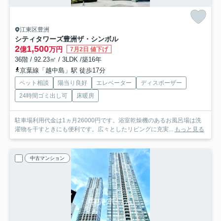
江東区豊洲
シティタワーズ豊洲ザ・シンボル
2
1,500
億
万円
7月2日 値下げ
36階 / 92.23㎡ / 3LDK /築16年
京葉線「越中島」駅 徒歩17分
ペット相談
陽当り良好
エレベーター
ディスポーザー
24時間ゴミ出し可
床暖房
駐車場利用代金は1ヵ月26000円です。浴室乾燥機のあるお風呂場は洗
濯物を干すときにも便利です。広々としたリビングに充実...
もっと見る
中古マンション