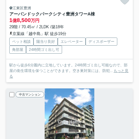
江東区豊洲
アーバンドックパークシティ豊洲タワーA棟
1
8,500
億
万円
29階 / 70.45㎡ / 2LDK /築18年
京葉線「越中島」駅 徒歩19分
ペット相談
陽当り良好
エレベーター
ディスポーザー
角部屋
24時間ゴミ出し可
駅から徒歩6分圏内に立地しています。24時間ゴミ出し可能なので、部
屋の衛生環境を保つことができます。空き巣対策には、防犯...
もっと見
る
中古マンション