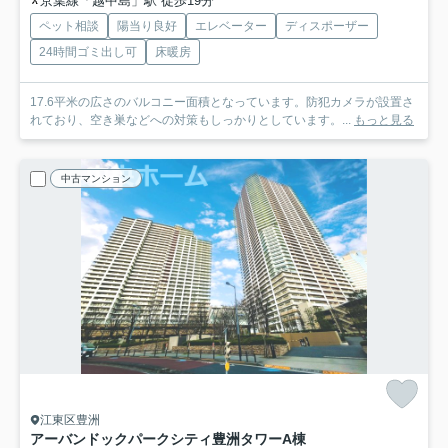
京葉線「越中島」駅 徒歩19分
ペット相談
陽当り良好
エレベーター
ディスポーザー
24時間ゴミ出し可
床暖房
17.6平米の広さのバルコニー面積となっています。防犯カメラが設置さ
れており、空き巣などへの対策もしっかりとしています。...
もっと見る
中古マンション
江東区豊洲
アーバンドックパークシティ豊洲タワーA棟