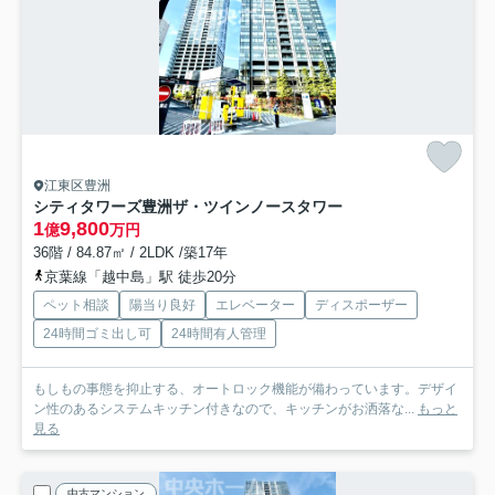
江東区豊洲
シティタワーズ豊洲ザ・ツインノースタワー
1
9,800
億
万円
36階 / 84.87㎡ / 2LDK /築17年
京葉線「越中島」駅 徒歩20分
ペット相談
陽当り良好
エレベーター
ディスポーザー
24時間ゴミ出し可
24時間有人管理
もしもの事態を抑止する、オートロック機能が備わっています。デザイ
ン性のあるシステムキッチン付きなので、キッチンがお洒落な...
もっと
見る
中古マンション