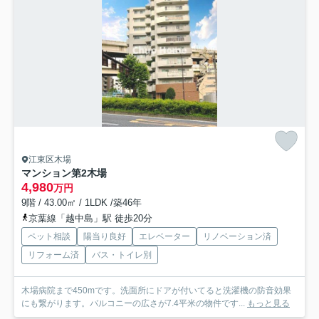
江東区木場
マンション第2木場
4,980
万円
9階 / 43.00㎡ / 1LDK /築46年
京葉線「越中島」駅 徒歩20分
ペット相談
陽当り良好
エレベーター
リノベーション済
リフォーム済
バス・トイレ別
木場病院まで450mです。洗面所にドアが付いてると洗濯機の防音効果
にも繋がります。バルコニーの広さが7.4平米の物件です...
もっと見る