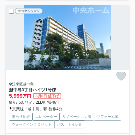
中古マンション
江東区越中島
越中島3丁目ハイツ1号棟
5,999
万円
8月6日 値下げ
9階 / 60.77㎡ / 2LDK /築46年
京葉線「越中島」駅 徒歩4分
陽当り良好
エレベーター
リノベーション済
リフォーム済
ウォークインクロゼット
バス・トイレ別