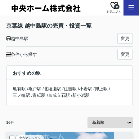
0
お気に入り
京葉線 越中島駅の売買・投資一覧
越中島駅
変更
条件から探す
変更
おすすめの駅
亀有駅
/
亀戸駅
/
北綾瀬駅
/
住吉駅
/
小岩駅
/
押上駅
/
三ノ輪駅
/
青砥駅
/
京成立石駅
/
新小岩駅
16
件
中古マンション