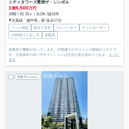
シティタワーズ豊洲ザ・シンボル
1
6,500
億
万円
28階 / 82.35㎡ / 3LDK /築16年
京葉線「越中島」駅 徒歩17分
ペット相談
陽当り良好
エレベーター
ディスポーザー
24時間ゴミ出し可
床暖房
床暖房の機能が付いています。44階建てのオススメの建物がコチラで
す。立地条件の良い中古マンションは生活の質を高めてくれま...
もっと
見る
中古マンション