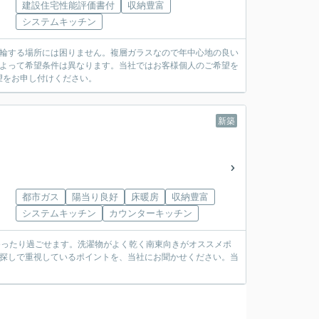
建設住宅性能評価書付
収納豊富
システムキッチン
駐輪する場所には困りません。複層ガラスなので年中心地の良い
によって希望条件は異なります。当社ではお客様個人のご希望を
望をお申し付けください。
新築
都市ガス
陽当り良好
床暖房
収納豊富
システムキッチン
カウンターキッチン
ゆったり過ごせます。洗濯物がよく乾く南東向きがオススメポ
産探しで重視しているポイントを、当社にお聞かせください。当