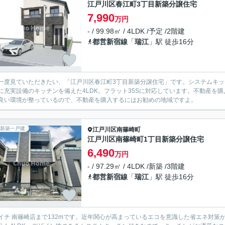
江戸川区春江町3丁目新築分譲住宅
7,990
万円
- / 99.98㎡ / 4LDK /予定 /2階建
都営新宿線
「
瑞江
」駅 徒歩16分
一度見ていただきたい、「江戸川区春江町3丁目新築分譲住宅」です。システムキ
に充実設備のキッチンを備えた4LDK。フラット35Sに対応しています。不動産を
良い環境が整っているので、不動産を購入するにはお勧めの地域ですよ。
新築一戸建
江戸川区
南篠崎町
江戸川区南篠崎町1丁目新築分譲住宅
6,490
万円
- / 97.29㎡ / 4LDK /新築 /3階建
都営新宿線
「
瑞江
」駅 徒歩16分
イチ 南篠崎店まで132mです。近年関心が高まっているエコを意識した省エネ対