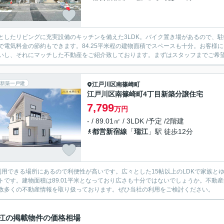
としたリビングに充実設備のキッチンを備えた3LDK。バイク置き場があるので、
で電気料金の節約もできます。84.25平米程の建物面積でスペースも十分。お客様
いし、それにマッチした不動産をご紹介致しております。まずはスタッフまでご希
新築一戸建
江戸川区
南篠崎町
江戸川区南篠崎町4丁目新築分譲住宅
7,799
万円
- / 89.01㎡ / 3LDK /予定 /2階建
都営新宿線
「
瑞江
」駅 徒歩12分
利用できる場所にあるので利便性が高いです。広々とした15帖以上のLDKで家族と
トです。建物面積は89.01平米となっており広さも十分ではないでしょうか。不動
数多くの不動産情報を取り扱っております。ぜひ当社の利用をご検討ください。
江の掲載物件の価格相場