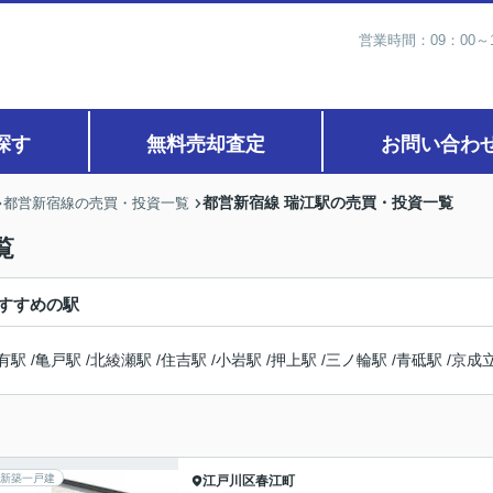
営業時間：09：00
探す
無料売却査定
お問い合わ
都営新宿線 瑞江駅の売買・投資一覧
都営新宿線の売買・投資一覧
覧
すすめの駅
有駅
/
亀戸駅
/
北綾瀬駅
/
住吉駅
/
小岩駅
/
押上駅
/
三ノ輪駅
/
青砥駅
/
京成
新築一戸建
江戸川区
春江町