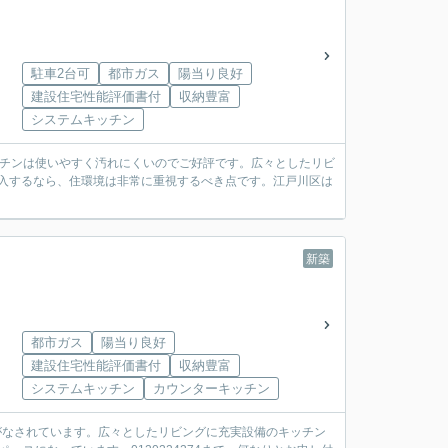
駐車2台可
都市ガス
陽当り良好
建設住宅性能評価書付
収納豊富
システムキッチン
ッチンは使いやすく汚れにくいのでご好評です。広々としたリビ
購入するなら、住環境は非常に重視するべき点です。江戸川区は
新築
都市ガス
陽当り良好
建設住宅性能評価書付
収納豊富
システムキッチン
カウンターキッチン
策がなされています。広々としたリビングに充実設備のキッチン