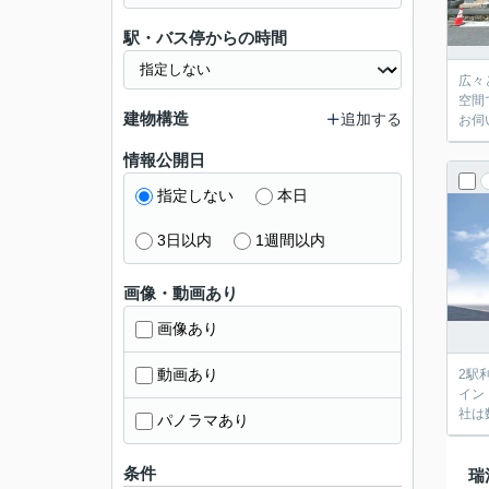
駅・バス停からの時間
広々
空間
建物構造
追加する
お伺
情報公開日
指定しない
本日
3日以内
1週間以内
画像・動画あり
画像あり
動画あり
2駅
イン
社は
パノラマあり
条件
瑞