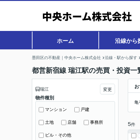
ホーム
沿線から
墨田区の不動産｜中央ホーム株式会社
沿線・駅から探す
都営新宿線 瑞江駅の売買・投資一
お
瑞江
変更
物件種別
亀
マンション
戸建
土地
店舗
事務所
5
件
ビル・その他