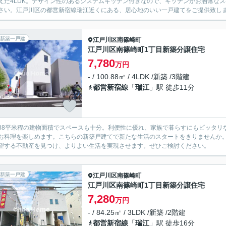
えた4LDK。デザイン性のあるシステムキッチン付きなので、キッチンがお洒落なスペ
さい。江戸川区の都営新宿線瑞江近くにある、居心地のいい一戸建てをご提供致します
新築一戸建
江戸川区
南篠崎町
江戸川区南篠崎町1丁目新築分譲住宅
7,780
万円
- / 100.88㎡ / 4LDK /新築 /3階建
都営新宿線
「
瑞江
」駅 徒歩11分
0.88平米程の建物面積でスペースも十分。利便性に優れ、家族で暮らすにもピッタリ
お料理を楽しめます。こちらの新築戸建てで新たな生活のスタートをきりませんか
望する不動産を見つけ、よりよい生活を実現させます。ぜひご検討ください。
新築一戸建
江戸川区
南篠崎町
江戸川区南篠崎町1丁目新築分譲住宅
7,280
万円
- / 84.25㎡ / 3LDK /新築 /2階建
都営新宿線
「
瑞江
」駅 徒歩16分