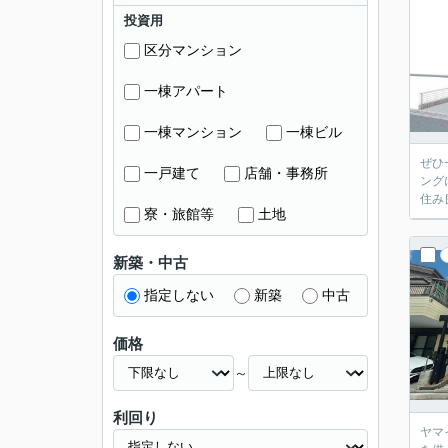
投資用
区分マンション
一棟アパート
一棟マンション
一棟ビル
ぜひ
一戸建て
店舗・事務所
ング
住み
寮・旅館等
土地
新築・中古
指定しない
新築
中古
価格
～
利回り
ヤマ