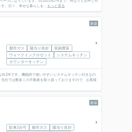
ースになっています。0120224274まで、何なりとお申し付
。日々、幸せな暮らしを...
もっと見る
新築
都市ガス
陽当り良好
収納豊富
ウォークインクロゼット
システムキッチン
カウンターキッチン
な4LDKです。機能的で使いやすいシステムキッチン付きなの
。当社では数多くの不動産を取り扱っておりますので、お客様
新築
駐車2台可
都市ガス
陽当り良好