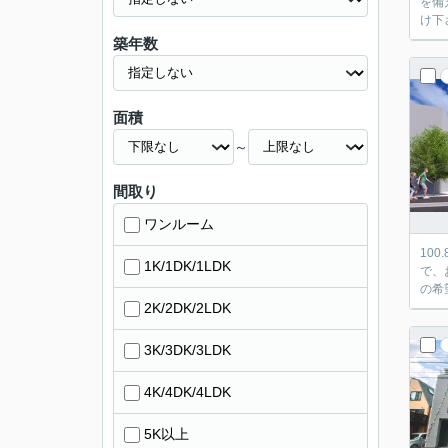
を備
け下
築年数
面積
～
間取り
ワンルーム
10
1K/1DK/1LDK
で、
の希
2K/2DK/2LDK
3K/3DK/3LDK
4K/4DK/4LDK
5K以上