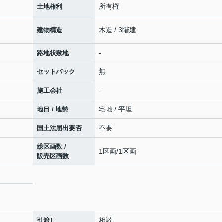
所有権
土地権利
木造 / 3階建
建物構造
-
路地状敷地
無
セットバック
-
施工会社
宅地 / 平坦
地目 / 地勢
不要
国土法届出要否
総区画数 /
1区画/1区画
販売区画数
相談
引渡し