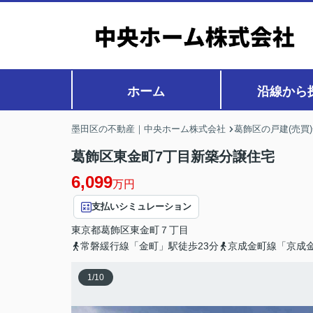
ホーム
沿線から
墨田区の不動産｜中央ホーム株式会社
葛飾区の戸建(売買
葛飾区東金町7丁目新築分譲住宅
6,099
万円
支払いシミュレーション
東京都
葛飾区
東金町
７丁目
常磐緩行線「金町」駅徒歩23分
京成金町線「京成金
1
/
10