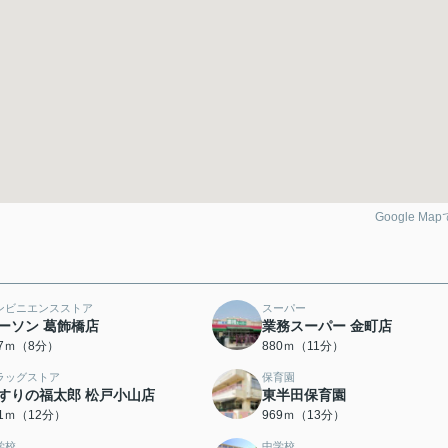
Google Ma
ンビニエンスストア
スーパー
ーソン 葛飾橋店
業務スーパー 金町店
37ｍ（8分）
880ｍ（11分）
ラッグストア
保育園
すりの福太郎 松戸小山店
東半田保育園
51ｍ（12分）
969ｍ（13分）
学校
中学校