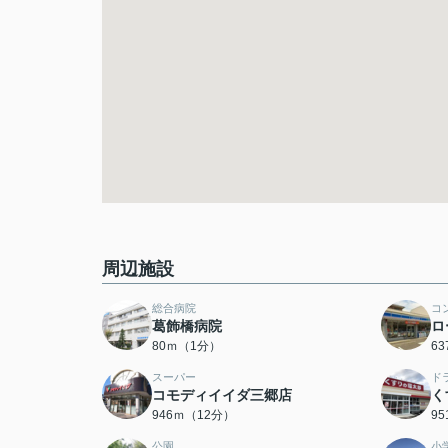
周辺施設
総合病院
コ
葛飾橋病院
ロ
80ｍ（1分）
6
スーパー
ド
コモディイイダ三郷店
く
946ｍ（12分）
9
公園
小