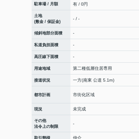
駐車場 / 月額
有 / 0円
土地
- / -
(敷金 / 保証金)
-
傾斜地部分面積
-
私道負担面積
-
高圧線下面積
第二種低層住居専用
用途地域
一方(南東 公道 5.1m)
接道状況
市街化区域
都市計画
未完成
現況
その他
-
法令上の制限
仲介
取引態様