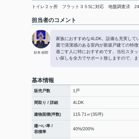
トイレ２ヶ所
フラット３５Sに対応
地盤調査済
2
担当者のコメント
家族におすすめな4LDK。設備も充実し
麗で清潔感のある室内が新築戸建ての特徴
過ごす人に特におすすめです。当社スタッ
杉本 睦郎
い探しを全力でサポート致しますので、ま
基本情報
1戸
販売戸数
4LDK
間取り / 詳細
115.71㎡(35坪)
建物面積(坪数)
建ぺい率 /
40%/200%
容積率