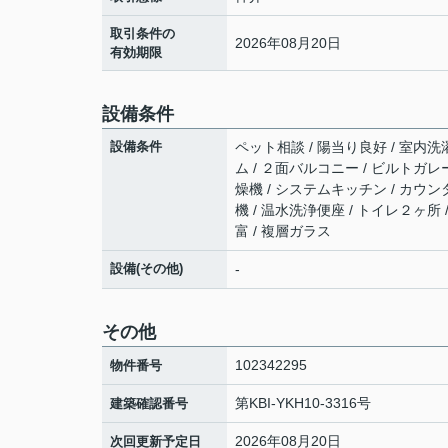
取引条件の
2026年08月20日
有効期限
設備条件
設備条件
ペット相談 / 陽当り良好 / 室内洗濯
ム / ２面バルコニー / ビルトガレ
燥機 / システムキッチン / カウン
機 / 温水洗浄便座 / トイレ２ヶ所 
富 / 複層ガラス
設備(その他)
-
その他
102342295
物件番号
第KBI-YKH10-3316号
建築確認番号
2026年08月20日
次回更新予定日