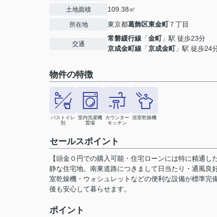
109.38㎡
土地面積
東京都
葛飾区
東金町
７丁目
所在地
常磐緩行線
「
金町
」駅 徒歩23分
交通
京成金町線
「
京成金町
」駅 徒歩24
物件の特徴
バストイレ
室内洗濯機
カウンター
浴室乾燥機
別
置場
キッチン
セールスポイント
【頭金０円での購入可能・住宅ローンには特に精通し
静な住宅地。南東道路につきまして日当たり・通風良好
室乾燥機・ウォシュレットなどの便利な設備が標準完備
後も安心して暮らせます。
ポイント