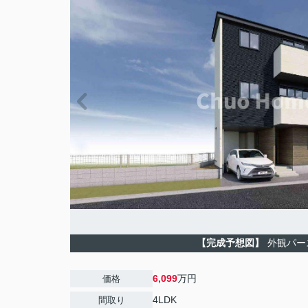
【完成予想図】
外観パー
6,099
万円
価格
4LDK
間取り