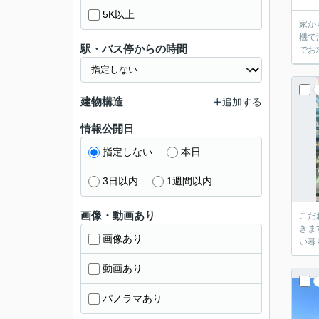
5K以上
家か
機で
駅・バス停からの時間
でお
建物構造
追加する
情報公開日
指定しない
本日
3日以内
1週間以内
画像・動画あり
こだ
きま
画像あり
い暮
動画あり
パノラマあり