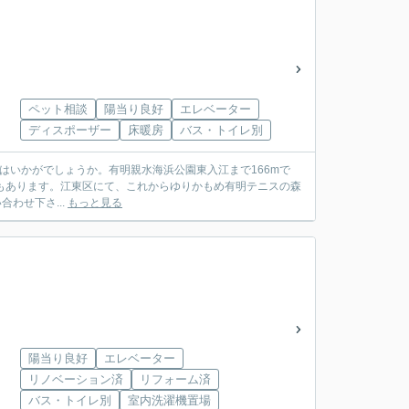
ペット相談
陽当り良好
エレベーター
ディスポーザー
床暖房
バス・トイレ別
EN」はいかがでしょうか。有明親水海浜公園東入江まで166mで
もあります。江東区にて、これからゆりかもめ有明テニスの森
わせ下さ...
もっと見る
陽当り良好
エレベーター
リノベーション済
リフォーム済
バス・トイレ別
室内洗濯機置場