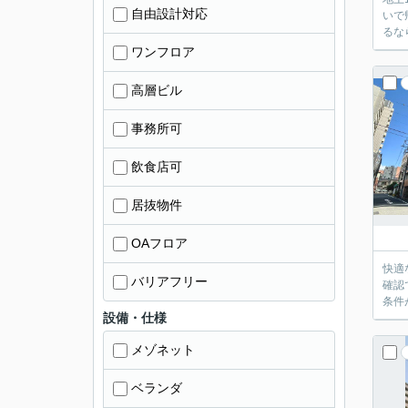
自由設計対応
いで
るな
ワンフロア
高層ビル
事務所可
飲食店可
居抜物件
OAフロア
快適
バリアフリー
確認
条件
設備・仕様
メゾネット
ベランダ