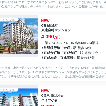
で住み心地良好です。すぐに入居できるので、お待ちいただくことはありません。
い当社スタッフが住まい探しをサポート致します。こだわりやご要望などがあれば
中古マンション
NEW
葛飾区
金町
東建金町マンション
4,090
万円
11階 / 73.96㎡ / 4LDK /築50年 /14階建
常磐緩行線
「
金町
」駅 徒歩13分
京成金町線
「
京成金町
」駅 徒歩12分
京成本線
「
京成高砂
」駅 徒歩17分
性に優れ、家族で暮らすにもピッタリな4LDKです。今回紹介するのは、専有面積が
業能率が上がります。きれいで便利な中古マンションで優雅な生活をおくりましょ
方は、地域特化型の当社にお問い合わせください。当社は確かな住宅情報をご提供して
中古マンション
NEW
江戸川区
北小岩
ハイツ小岩