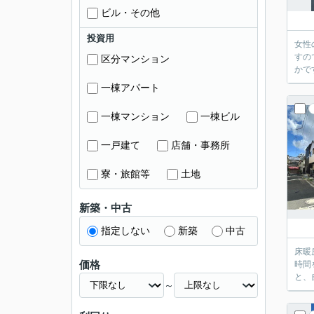
ビル・その他
投資用
女性
すの
区分マンション
かで
一棟アパート
一棟マンション
一棟ビル
一戸建て
店舗・事務所
寮・旅館等
土地
新築・中古
指定しない
新築
中古
床暖
価格
時間
と、
～