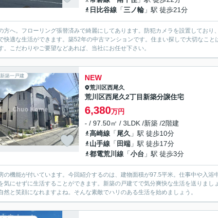
日比谷線
「
三ノ輪
」駅 徒歩21分
の方へ。フローリング張替済みで綺麗にしてあります。防犯カメラを設置しており、万
で快適な生活ができます。築52年の中古マンションです。住まい探しで大切なこと
す。こだわりやご要望などあれば、当社にお任せ下さい。
新築一戸建
NEW
荒川区
西尾久
荒川区西尾久2丁目新築分譲住宅
6,380
万円
- / 97.50㎡ / 3LDK /新築 /2階建
高崎線
「
尾久
」駅 徒歩10分
山手線
「
田端
」駅 徒歩17分
都電荒川線
「
小台
」駅 徒歩3分
房の機能が付いています。今回紹介するのは、建物面積が97.5平米。仕事中や入
を気にせずに生活することができます。新築の戸建てで気分爽快な生活を送りまし
自然と笑顔になれますよね。そんな素敵でハリのある生活を始めましょう。