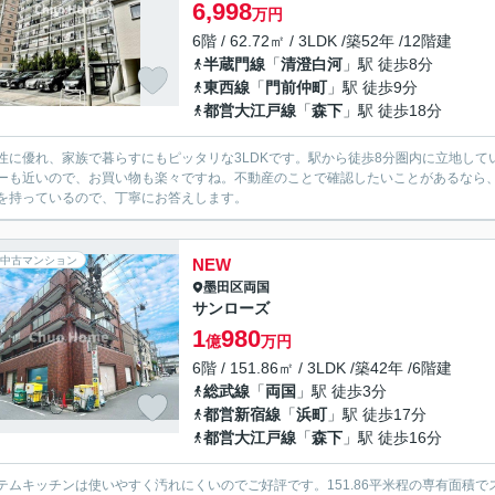
6,998
万円
6階 / 62.72㎡ / 3LDK /築52年 /12階建
半蔵門線
「
清澄白河
」駅 徒歩8分
東西線
「
門前仲町
」駅 徒歩9分
都営大江戸線
「
森下
」駅 徒歩18分
性に優れ、家族で暮らすにもピッタリな3LDKです。駅から徒歩8分圏内に立地してい
ーも近いので、お買い物も楽々ですね。不動産のことで確認したいことがあるなら
を持っているので、丁寧にお答えします。
中古マンション
NEW
墨田区
両国
サンローズ
1
980
億
万円
6階 / 151.86㎡ / 3LDK /築42年 /6階建
総武線
「
両国
」駅 徒歩3分
都営新宿線
「
浜町
」駅 徒歩17分
都営大江戸線
「
森下
」駅 徒歩16分
テムキッチンは使いやすく汚れにくいのでご好評です。151.86平米程の専有面積