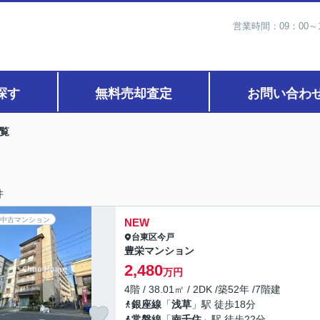
営業時間：09：00
探す
無料売却査定
お問い合わ
覧
件
中古マンション
NEW
台東区
今戸
豊栄マンション
2,480
万円
4階 / 38.01㎡ / 2DK /築52年 /7階建
銀座線
「
浅草
」駅 徒歩18分
常磐線
「
南千住
」駅 徒歩22分