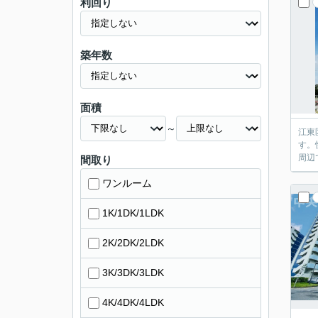
利回り
築年数
面積
～
江東
す。
周辺
間取り
ワンルーム
1K/1DK/1LDK
2K/2DK/2LDK
3K/3DK/3LDK
4K/4DK/4LDK