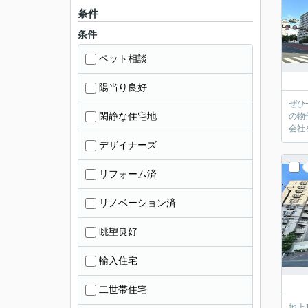
条件
条件
ペット相談
陽当り良好
ぜひ
閑静な住宅地
の物
会社
デザイナーズ
リフォーム済
リノベーション済
眺望良好
輸入住宅
二世帯住宅
地上