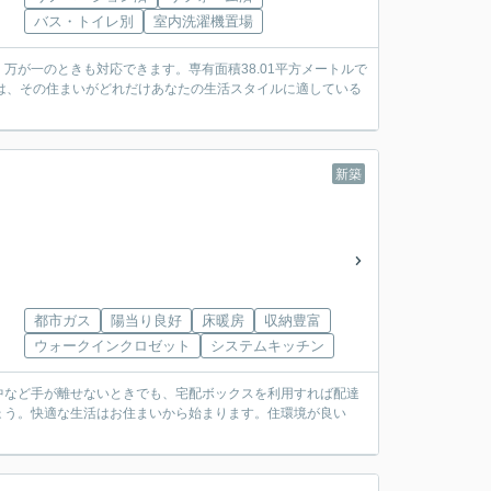
バス・トイレ別
室内洗濯機置場
が一のときも対応できます。専有面積38.01平方メートルで
は、その住まいがどれだけあなたの生活スタイルに適している
新築
都市ガス
陽当り良好
床暖房
収納豊富
ウォークインクロゼット
システムキッチン
浴中など手が離せないときでも、宅配ボックスを利用すれば配達
ょう。快適な生活はお住まいから始まります。住環境が良い