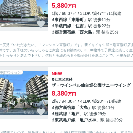
5,880
万円
1階 / 68.37㎡ / 3LDK /築47年 /11階建
東西線
「
東陽町
」駅 徒歩11分
半蔵門線
「
住吉
」駅 徒歩22分
都営新宿線
「
西大島
」駅 徒歩25分
一度見ていただきたい、「マンション東陽町」です。新イキイキ生鮮市場東陽町店まで
件です。お子様のいらっしゃるご家庭にもお勧めの、3LDK物件で子供達と楽しく
をしっかりと選んで下さい。信頼と実績のある不動産会社を選ぶことで、不動産購
中古マンション
NEW
江東区
東砂
ザ・ウインベル仙台堀公園サニーウイング
8,380
万円
2階 / 94.30㎡ / 4LDK /築28年 /14階建
都営新宿線
「
大島
」駅 徒歩11分
総武線
「
亀戸
」駅 徒歩29分
東武亀戸線
「
亀戸水神
」駅 徒歩29分
14階建てなので、開放感もあります。お届け指定時間に間に合わないとき、直接受