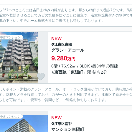
ら257mのところには吉田まゆみ内科があります。駅から物件まで徒歩7分です。
浴室を乾燥させることでカビの繁殖を防ぐことに役立つ、浴室乾燥機付きの物件で
求め下さい。中央ホーム株式会社にご来店をお待ちしております。
中古マンション
NEW
江東区
東陽
グラン・アコール
9,280
万円
6階 / 76.92㎡ / 3LDK /築34年 /8階建
東西線
「
東陽町
」駅 徒歩2分
わりポイント満載のグラン・アコール。オートロック設備が付いており、防犯性が高い
す。防犯カメラを設置しており、万が一のときも対応できます。江東区で新居を手
らしが可能です。ご要望やご質問など、ご連絡お待ちしております。
中古マンション
NEW
江東区
南砂
マンション東陽町