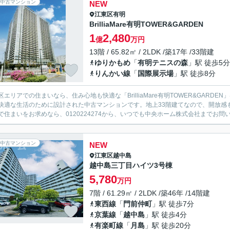
中古マンション
NEW
江東区
有明
BrilliaMare有明TOWER&GARDEN
1
2,480
億
万円
13階 / 65.82㎡ / 2LDK /築17年 /33階建
ゆりかもめ
「
有明テニスの森
」駅 徒歩5分
りんかい線
「
国際展示場
」駅 徒歩8分
区エリアでの住まいなら、住み心地も快適な「BrilliaMare有明TOWER&GARD
快適な生活のために設計された中古マンションです。地上33階建てなので、開放感
で住まいをお求めなら、0120224274から、いつでも中央ホーム株式会社までお問い合
中古マンション
NEW
江東区
越中島
越中島三丁目ハイツ3号棟
5,780
万円
7階 / 61.29㎡ / 2LDK /築46年 /14階建
東西線
「
門前仲町
」駅 徒歩7分
京葉線
「
越中島
」駅 徒歩4分
有楽町線
「
月島
」駅 徒歩20分