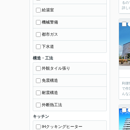
るの
詳し
給湯室
機械警備
都市ガス
下水道
構造・工法
外観タイル張り
免震構造
利便
で作
耐震構造
んな
外断熱工法
キッチン
IHクッキングヒーター