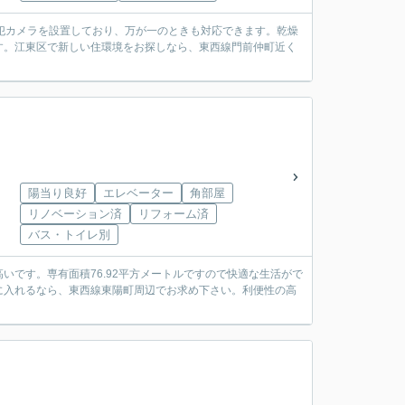
防犯カメラを設置しており、万が一のときも対応できます。乾燥
す。江東区で新しい住環境をお探しなら、東西線門前仲町近く
陽当り良好
エレベーター
角部屋
リノベーション済
リフォーム済
バス・トイレ別
です。専有面積76.92平方メートルですので快適な生活がで
に入れるなら、東西線東陽町周辺でお求め下さい。利便性の高