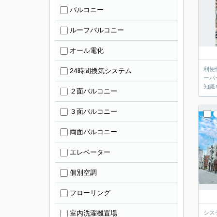
バルコニー
ルーフバルコニー
オール電化
利便
24時間換気システム
ーパ
知識
２面バルコニー
３面バルコニー
両面バルコニー
エレベーター
個別空調
フローリング
室内洗濯機置場
シス