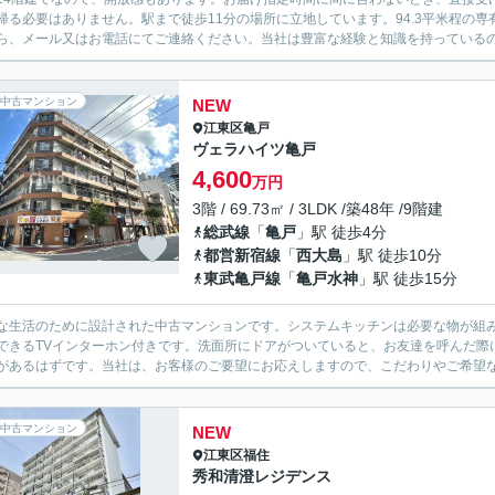
帰る必要はありません。駅まで徒歩11分の場所に立地しています。94.3平米程の
ら、メール又はお電話にてご連絡ください。当社は豊富な経験と知識を持っている
中古マンション
NEW
江東区
亀戸
ヴェラハイツ亀戸
4,600
万円
3階 / 69.73㎡ / 3LDK /築48年 /9階建
総武線
「
亀戸
」駅 徒歩4分
都営新宿線
「
西大島
」駅 徒歩10分
東武亀戸線
「
亀戸水神
」駅 徒歩15分
な生活のために設計された中古マンションです。システムキッチンは必要な物が組
できるTVインターホン付きです。洗面所にドアがついていると、お友達を呼んだ際
があるはずです。当社は、お客様のご要望にお応えしますので、こだわりやご希望
中古マンション
NEW
江東区
福住
秀和清澄レジデンス