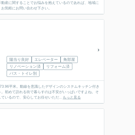
不動産に関することでお悩みを抱えているのであれば、地域に
、お気軽にお問い合わせ下さい。
陽当り良好
エレベーター
角部屋
リノベーション済
リフォーム済
バス・トイレ別
73.96平米。動線を意識したデザインのシステムキッチン付き
う。初めて訪れる街で暮らすのは不安がいっぱいですよね。そ
いるので、安心してお任せいただ...
もっと見る