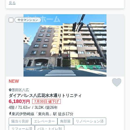
見る
中古マンション
NEW
墨田区八広
ダイアパレス八広花水木通りトリニティ
6,180
万円
7月30日 値下げ
4階 / 71.63㎡ / 3LDK /築26年
東武伊勢崎線「東向島」駅 徒歩17分
陽当り良好
エレベーター
角部屋
リノベーション済
リフォーム済
バス・トイレ別