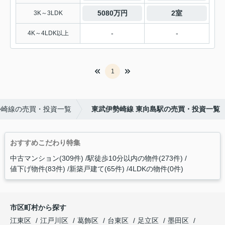
5080万円
2室
3K～3LDK
-
-
4K～4LDK以上
1
勢崎線の売買・投資一覧
東武伊勢崎線 東向島駅の売買・投資一覧
おすすめこだわり特集
中古マンション(309件)
駅徒歩10分以内の物件(273件)
値下げ物件(83件)
新築戸建て(65件)
4LDKの物件(0件)
市区町村から探す
江東区
江戸川区
葛飾区
台東区
足立区
墨田区