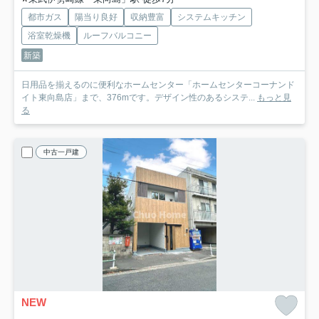
都市ガス
陽当り良好
収納豊富
システムキッチン
浴室乾燥機
ルーフバルコニー
新築
日用品を揃えるのに便利なホームセンター「ホームセンターコーナンド
イト東向島店」まで、376mです。デザイン性のあるシステ...
もっと見
る
中古一戸建
NEW