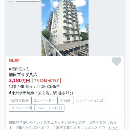
NEW
墨田区八広
朝日プラザ八広
3,180
万円
7月30日 値下げ
10階 / 49.19㎡ / 2LDK /築45年
東武伊勢崎線「東向島」駅 徒歩11分
陽当り良好
エレベーター
角部屋
リノベーション済
リフォーム済
バス・トイレ別
機能的で使いやすいシステムキッチン付きなので、お料理を楽しめま
す。間取りが2LDKなので、ご家族で暮らす方にもオススメで...
もっと