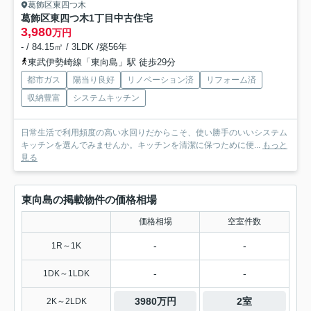
葛飾区東四つ木
葛飾区東四つ木1丁目中古住宅
3,980
万円
- / 84.15㎡ / 3LDK /築56年
東武伊勢崎線「東向島」駅 徒歩29分
都市ガス
陽当り良好
リノベーション済
リフォーム済
収納豊富
システムキッチン
日常生活で利用頻度の高い水回りだからこそ、使い勝手のいいシステム
キッチンを選んでみませんか。キッチンを清潔に保つために便...
もっと
見る
東向島の掲載物件の価格相場
価格相場
空室件数
-
-
1R～1K
-
-
1DK～1LDK
3980万円
2室
2K～2LDK