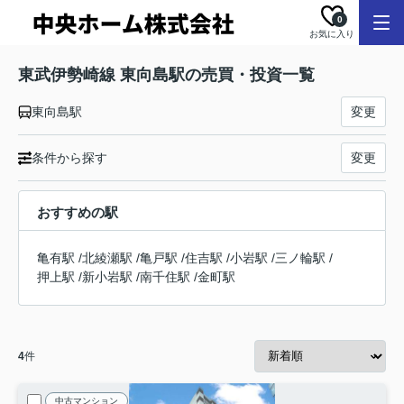
0
お気に入り
東武伊勢崎線 東向島駅の売買・投資一覧
東向島駅
変更
条件から探す
変更
おすすめの駅
亀有駅
/
北綾瀬駅
/
亀戸駅
/
住吉駅
/
小岩駅
/
三ノ輪駅
/
押上駅
/
新小岩駅
/
南千住駅
/
金町駅
4
件
中古マンション