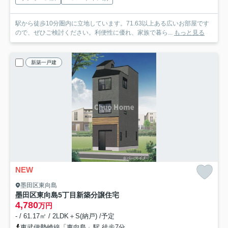
駅から徒歩10分圏内に立地しています。71.63以上ある広いお部屋です
ので、ぜひご検討ください。利便性に優れ、家族で暮ら...
もっと見る
新築一戸建
NEW
墨田区東向島
墨田区東向島5丁目新築分譲住宅
4,780
万円
- / 61.17㎡ / 2LDK＋S(納戸) /予定
東武伊勢崎線「東向島」駅 徒歩7分