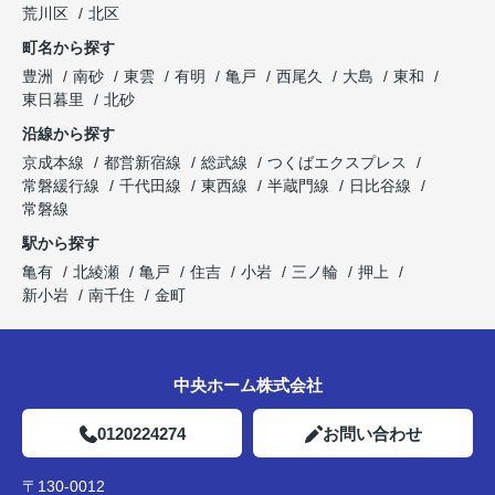
荒川区
北区
町名から探す
豊洲
南砂
東雲
有明
亀戸
西尾久
大島
東和
東日暮里
北砂
沿線から探す
京成本線
都営新宿線
総武線
つくばエクスプレス
常磐緩行線
千代田線
東西線
半蔵門線
日比谷線
常磐線
駅から探す
亀有
北綾瀬
亀戸
住吉
小岩
三ノ輪
押上
新小岩
南千住
金町
中央ホーム株式会社
0120224274
お問い合わせ
〒130-0012