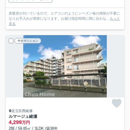
床暖房が付いているので、エアコンのようにシーズン毎の掃除が不要に
なりお手入れが簡単になります。お届け指定時間に間に合わな...
もっと
見る
中古マンション
足立区西綾瀬
ルマージュ綾瀬
4,299
万円
2階 / 59.85㎡ / 3LDK /築38年