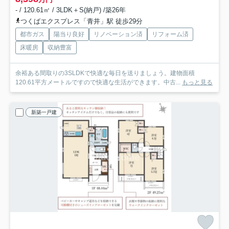
- / 120.61㎡ / 3LDK＋S(納戸) /築26年
つくばエクスプレス「青井」駅 徒歩29分
都市ガス
陽当り良好
リノベーション済
リフォーム済
床暖房
収納豊富
余裕ある間取りの3SLDKで快適な毎日を送りましょう。建物面積
120.61平方メートルですので快適な生活ができます。中古...
もっと見る
新築一戸建