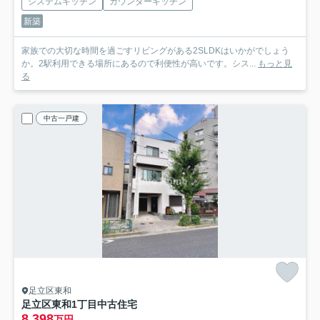
システムキッチン
カウンターキッチン
新築
家族での大切な時間を過ごすリビングがある2SLDKはいかがでしょう
か。2駅利用できる場所にあるので利便性が高いです。シス...
もっと見
る
中古一戸建
足立区東和
足立区東和1丁目中古住宅
8,398
万円