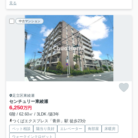
見る
中古マンション
足立区東綾瀬
センチュリー東綾瀬
6,250
万円
6階 / 62.60㎡ / 3LDK /築3年
つくばエクスプレス「青井」駅 徒歩23分
ペット相談
陽当り良好
エレベーター
角部屋
床暖房
ウォークインクロゼット