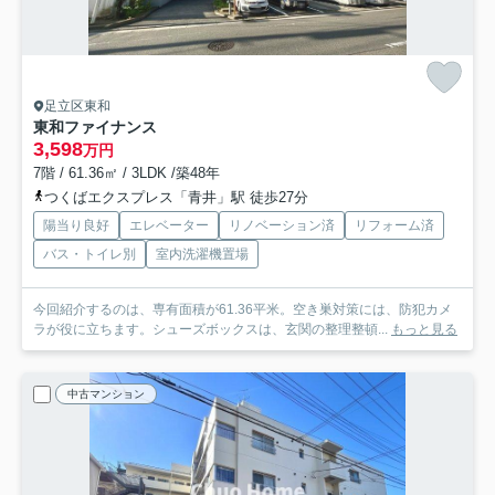
足立区東和
東和ファイナンス
3,598
万円
7階 / 61.36㎡ / 3LDK /築48年
つくばエクスプレス「青井」駅 徒歩27分
陽当り良好
エレベーター
リノベーション済
リフォーム済
バス・トイレ別
室内洗濯機置場
今回紹介するのは、専有面積が61.36平米。空き巣対策には、防犯カメ
ラが役に立ちます。シューズボックスは、玄関の整理整頓...
もっと見る
中古マンション