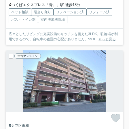
つくばエクスプレス「青井」駅 徒歩18分
ペット相談
陽当り良好
リノベーション済
リフォーム済
バス・トイレ別
室内洗濯機置場
広々としたリビングに充実設備のキッチンを備えた3LDK。駐輪場が利
用できるので、自転車の盗難の心配がありません。59.8...
もっと見る
中古マンション
足立区東和