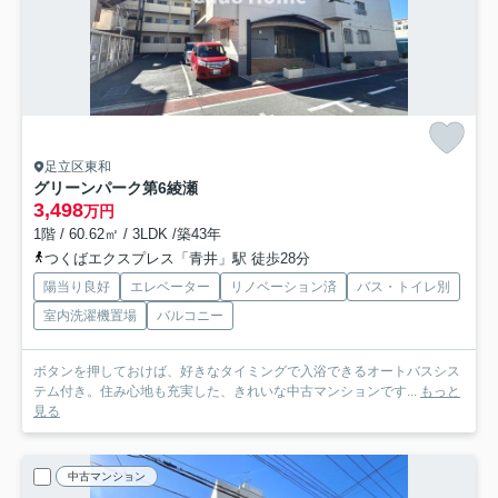
足立区東和
グリーンパーク第6綾瀬
3,498
万円
1階 / 60.62㎡ / 3LDK /築43年
つくばエクスプレス「青井」駅 徒歩28分
陽当り良好
エレベーター
リノベーション済
バス・トイレ別
室内洗濯機置場
バルコニー
ボタンを押しておけば、好きなタイミングで入浴できるオートバスシス
テム付き。住み心地も充実した、きれいな中古マンションです...
もっと
見る
中古マンション