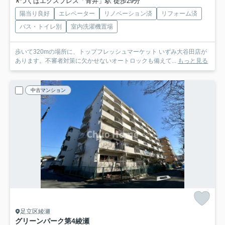
つくばエクスプレス「青井」駅 徒歩29分
陽当り良好
エレベーター
リノベーション済
リフォーム済
バス・トイレ別
室内洗濯機置場
歩いて320mの場所に、トップフレッシュマーケット いずみ大谷田店が
あります。不審者対策に欠かせないオートロックも備えて...
もっと見る
中古マンション
足立区綾瀬
グリーンパーク第4綾瀬