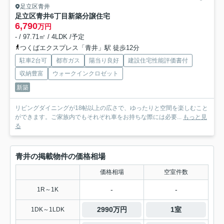
足立区青井
足立区青井6丁目新築分譲住宅
6,790
万円
- / 97.71㎡ / 4LDK /予定
つくばエクスプレス「青井」駅 徒歩12分
駐車2台可
都市ガス
陽当り良好
建設住宅性能評価書付
収納豊富
ウォークインクロゼット
新築
リビングダイニングが18帖以上の広さで、ゆったりと空間を楽しむこと
ができます。ご家族内でもそれぞれ車をお持ちな際には必要...
もっと見
る
青井の掲載物件の価格相場
価格相場
空室件数
-
-
1R～1K
2990万円
1室
1DK～1LDK