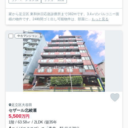
家から足立区 東和休日応急診療所まで382mです。3.4㎡のバルコニー面
積の物件です。24時間ゴミ出し可能物件は、部屋に...
もっと見る
中古マンション
足立区大谷田
セザール北綾瀬
5,500
万円
1階 / 63.58㎡ / 2LDK /築35年