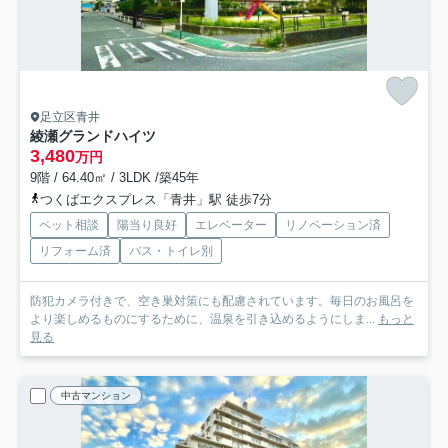
足立区青井
綾瀬グランドハイツ
3,480
万円
9階 / 64.40㎡ / 3LDK /築45年
つくばエクスプレス「青井」駅 徒歩7分
ペット相談
陽当り良好
エレベーター
リノベーション済
リフォーム済
バス・トイレ別
防犯カメラ付きで、空き巣対策にも配慮されています。毎日のお風呂を
より楽しめるものにするために、温泉を引き込めるようにしま...
もっと
見る
中古マンション