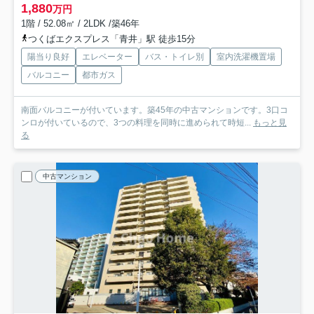
1,880
万円
1階 / 52.08㎡ / 2LDK /築46年
つくばエクスプレス「青井」駅 徒歩15分
陽当り良好
エレベーター
バス・トイレ別
室内洗濯機置場
バルコニー
都市ガス
南面バルコニーが付いています。築45年の中古マンションです。3口コ
ンロが付いているので、3つの料理を同時に進められて時短...
もっと見
る
中古マンション