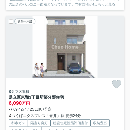
の広さのバルコニー面積となっています。専有面積が4...
もっと見る
新築一戸建
足立区東和
足立区東和3丁目新築分譲住宅
6,090
万円
- / 89.42㎡ / 2SLDK /予定
つくばエクスプレス「青井」駅 徒歩24分
都市ガス
陽当り良好
建設住宅性能評価書付
収納豊富