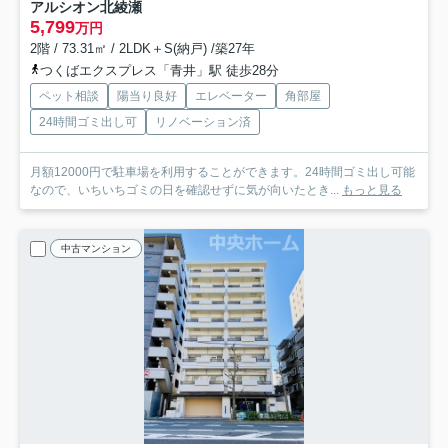
アルシオン北綾瀬
5,799
万円
2階 / 73.31㎡ / 2LDK＋S(納戸) /築27年
つくばエクスプレス「青井」駅 徒歩28分
ペット相談
陽当り良好
エレベーター
角部屋
24時間ゴミ出し可
リノベーション済
月額12000円で駐車場を利用することができます。24時間ゴミ出し可能
なので、いちいちゴミの日を確認せずに気が向いたとき...
もっと見る
中古マンション