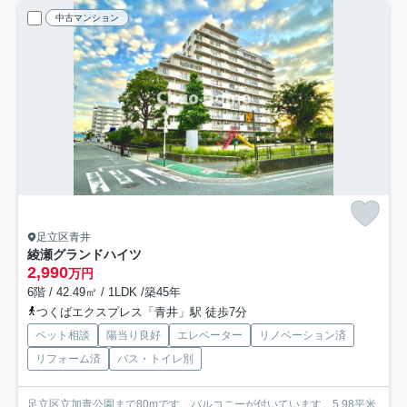
中古マンション
足立区青井
綾瀬グランドハイツ
2,990
万円
6階 / 42.49㎡ / 1LDK /築45年
つくばエクスプレス「青井」駅 徒歩7分
ペット相談
陽当り良好
エレベーター
リノベーション済
リフォーム済
バス・トイレ別
足立区立加青公園まで80mです。バルコニーが付いています。5.98平米