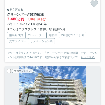
足立区東和
グリーンパーク第15綾瀬
3,480
万円
8月6日 値下げ
7階 / 57.00㎡ / 2LDK /築41年
つくばエクスプレス「青井」駅 徒歩29分
陽当り良好
エレベーター
角部屋
24時間ゴミ出し可
光ファイバー
リノベーション済
ぜひ一度見ていただきたい、「グリーンパーク第15綾瀬」です。セツル
メント診療所まで440mです。物件から駅まで徒歩9分で...
もっと見る
中古マンション