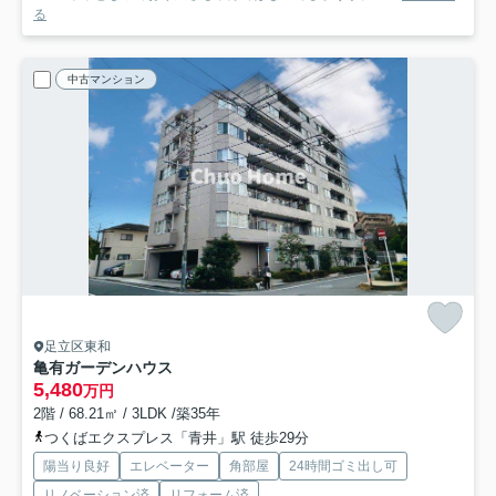
る
中古マンション
足立区東和
亀有ガーデンハウス
5,480
万円
2階 / 68.21㎡ / 3LDK /築35年
つくばエクスプレス「青井」駅 徒歩29分
陽当り良好
エレベーター
角部屋
24時間ゴミ出し可
リノベーション済
リフォーム済