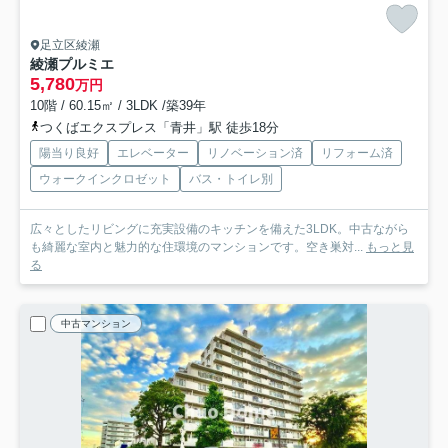
足立区綾瀬
綾瀬プルミエ
5,780
万円
10階 / 60.15㎡ / 3LDK /築39年
つくばエクスプレス「青井」駅 徒歩18分
陽当り良好
エレベーター
リノベーション済
リフォーム済
ウォークインクロゼット
バス・トイレ別
広々としたリビングに充実設備のキッチンを備えた3LDK。中古ながら
も綺麗な室内と魅力的な住環境のマンションです。空き巣対...
もっと見
る
中古マンション