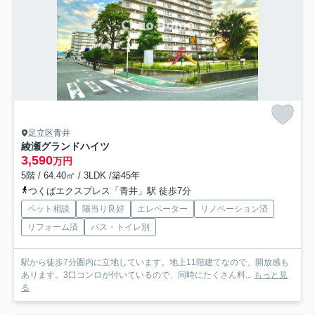
足立区青井
綾瀬グランドハイツ
3,590
万円
5階 / 64.40㎡ / 3LDK /築45年
つくばエクスプレス「青井」駅 徒歩7分
ペット相談
陽当り良好
エレベーター
リノベーション済
リフォーム済
バス・トイレ別
駅から徒歩7分圏内に立地しています。地上11階建てなので、開放感も
あります。3口コンロが付いているので、同時にたくさん料...
もっと見
る