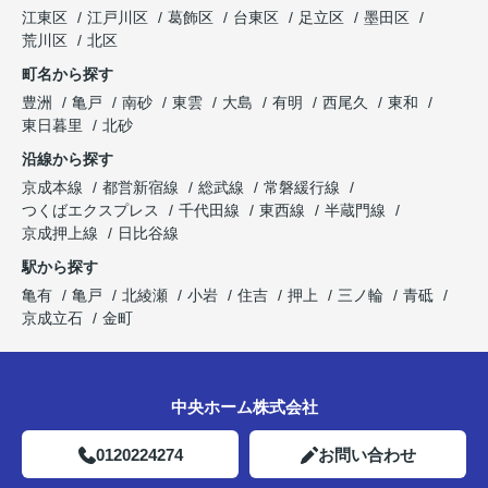
江東区
江戸川区
葛飾区
台東区
足立区
墨田区
荒川区
北区
町名から探す
豊洲
亀戸
南砂
東雲
大島
有明
西尾久
東和
東日暮里
北砂
沿線から探す
京成本線
都営新宿線
総武線
常磐緩行線
つくばエクスプレス
千代田線
東西線
半蔵門線
京成押上線
日比谷線
駅から探す
亀有
亀戸
北綾瀬
小岩
住吉
押上
三ノ輪
青砥
京成立石
金町
中央ホーム株式会社
0120224274
お問い合わせ