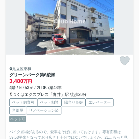
足立区東和
グリーンパーク第6綾瀬
3,480
万円
4階 / 59.53㎡ / 2LDK /築43年
つくばエクスプレス「青井」駅 徒歩28分
ペット飼育可
ペット相談
陽当り良好
エレベーター
角部屋
リノベーション済
ペット可
バイク置場があるので、愛車をそばに置いておけます。専有面積は
59.53平米となっており広さも十分ではないでしょうか。2L...
もっと見