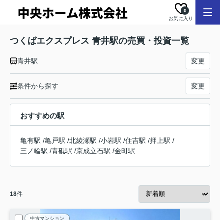
0
お気に入り
つくばエクスプレス 青井駅の売買・投資一覧
青井駅
変更
条件から探す
変更
おすすめの駅
亀有駅
/
亀戸駅
/
北綾瀬駅
/
小岩駅
/
住吉駅
/
押上駅
/
三ノ輪駅
/
青砥駅
/
京成立石駅
/
金町駅
18
件
中古マンション