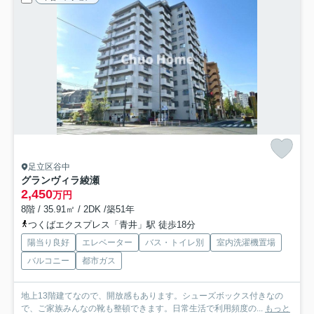
足立区谷中
グランヴィラ綾瀬
2,450
万円
8階 / 35.91㎡ / 2DK /築51年
つくばエクスプレス「青井」駅 徒歩18分
陽当り良好
エレベーター
バス・トイレ別
室内洗濯機置場
バルコニー
都市ガス
地上13階建てなので、開放感もあります。シューズボックス付きなの
で、ご家族みんなの靴も整頓できます。日常生活で利用頻度の...
もっと