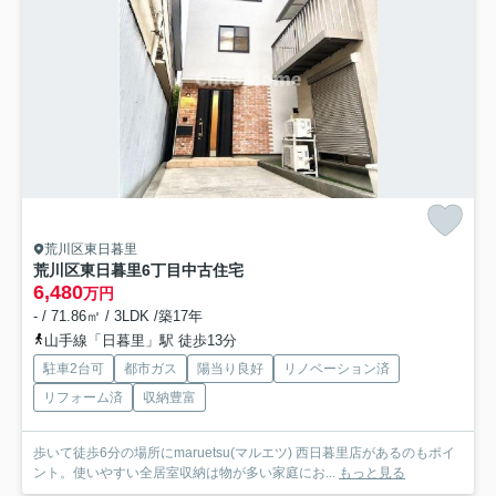
荒川区東日暮里
荒川区東日暮里6丁目中古住宅
6,480
万円
- / 71.86㎡ / 3LDK /築17年
山手線「日暮里」駅 徒歩13分
駐車2台可
都市ガス
陽当り良好
リノベーション済
リフォーム済
収納豊富
歩いて徒歩6分の場所にmaruetsu(マルエツ) 西日暮里店があるのもポイ
ント。使いやすい全居室収納は物が多い家庭にお...
もっと見る