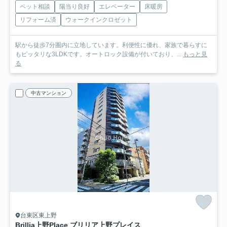
ペット相談
陽当り良好
エレベーター
床暖房
リフォーム済
ウォークインクロゼット
駅から徒歩7分圏内に立地しています。利便性に優れ、家族で暮らすに
もピッタリな3LDKです。オートロック設備が付いており、...
もっと見
る
中古マンション
台東区東上野
Brillia上野Place ブリリア上野プレイス