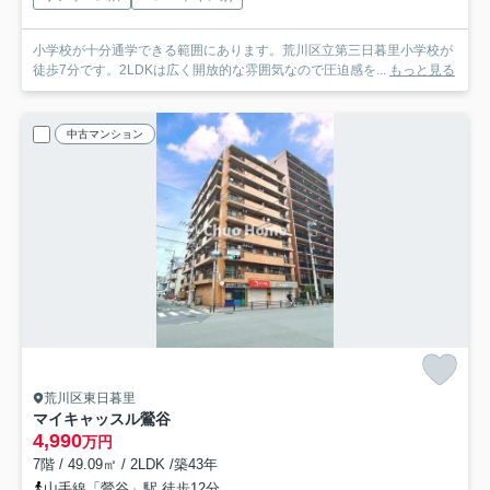
小学校が十分通学できる範囲にあります。荒川区立第三日暮里小学校が
徒歩7分です。2LDKは広く開放的な雰囲気なので圧迫感を...
もっと見る
中古マンション
荒川区東日暮里
マイキャッスル鶯谷
4,990
万円
7階 / 49.09㎡ / 2LDK /築43年
山手線「鶯谷」駅 徒歩12分