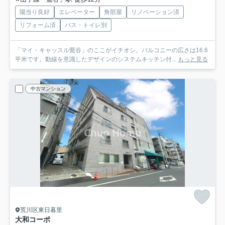
陽当り良好
エレベーター
角部屋
リノベーション済
リフォーム済
バス・トイレ別
「マイ・キャッスル鶯谷」のここがイチオシ。バルコニーの広さは16.6
平米です。動線を意識したデザインのシステムキッチン付...
もっと見る
中古マンション
荒川区東日暮里
大和コーポ