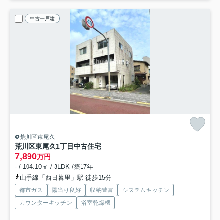
中古一戸建
荒川区東尾久
荒川区東尾久1丁目中古住宅
7,890
万円
- / 104.10㎡ / 3LDK /築17年
山手線「西日暮里」駅 徒歩15分
都市ガス
陽当り良好
収納豊富
システムキッチン
カウンターキッチン
浴室乾燥機