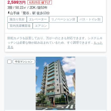
2,599
万円
6月25日 値下げ
3階 / 50.22㎡ / 2DK /築53年
山手線「鶯谷」駅 徒歩13分
陽当り良好
エレベーター
リノベーション済
バス・トイレ別
室内洗濯機置場
エアコン
防犯カメラを設置しており、万が一のときも対応できます。システムキ
ッチンは必要な物が組み込まれているため、すぐ調理できます...
もっと
見る
中古マンション