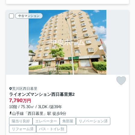
中古マンション
荒川区西日暮里
ライオンズマンション西日暮里第2
7,790
万円
10階 / 75.30㎡ / 3LDK /築39年
山手線「西日暮里」駅 徒歩9分
陽当り良好
エレベーター
角部屋
リノベーション済
リフォーム済
バス・トイレ別