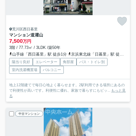
荒川区西日暮里
マンション道灌山
7,500
万円
3階 / 77.73㎡ / 3LDK /築50年
山手線「西日暮里」駅 徒歩1分
京浜東北線「日暮里」駅 徒歩10分
陽当り良好
エレベーター
角部屋
バス・トイレ別
室内洗濯機置場
バルコニー
地上12階建てで毎日心地よく暮らせます。2駅利用できる場所にあるの
で利便性が高いです。利便性に優れ、家族で暮らすにもピッ...
もっと見
る
中古マンション