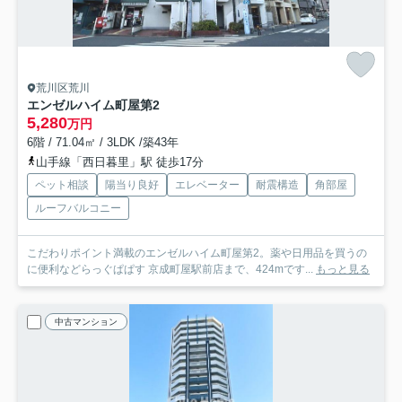
荒川区荒川
エンゼルハイム町屋第2
5,280
万円
6階 / 71.04㎡ / 3LDK /築43年
山手線「西日暮里」駅 徒歩17分
ペット相談
陽当り良好
エレベーター
耐震構造
角部屋
ルーフバルコニー
こだわりポイント満載のエンゼルハイム町屋第2。薬や日用品を買うの
に便利などらっぐぱぱす 京成町屋駅前店まで、424mです...
もっと見る
中古マンション