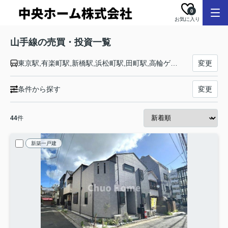
0
お気に入り
山手線の売買・投資一覧
東京駅,有楽町駅,新橋駅,浜松町駅,田町駅,高輪ゲートウェイ駅,品川駅,大崎駅,五反田駅,目黒駅,恵比寿駅,渋谷駅,原宿駅,代々木駅,新宿駅,新大久保駅,高田馬場駅,目白駅,池袋駅,大塚駅,巣鴨駅,駒込駅,田端駅,西日暮里駅,日暮里駅,鶯谷駅,上野駅,御徒町駅,秋葉原駅,神田駅
変更
条件から探す
変更
44
件
新築一戸建