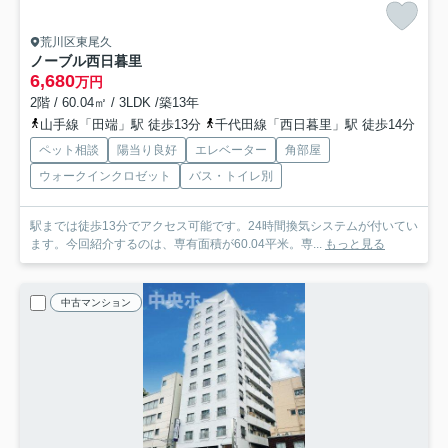
荒川区東尾久
ノーブル西日暮里
6,680
万円
2階 / 60.04㎡ / 3LDK /築13年
山手線「田端」駅 徒歩13分
千代田線「西日暮里」駅 徒歩14分
ペット相談
陽当り良好
エレベーター
角部屋
ウォークインクロゼット
バス・トイレ別
駅までは徒歩13分でアクセス可能です。24時間換気システムが付いてい
ます。今回紹介するのは、専有面積が60.04平米。専...
もっと見る
中古マンション