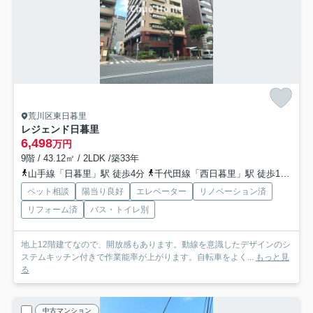
荒川区東日暮里
レジェンド日暮里
6,498
万円
9階 / 43.12㎡ / 2LDK /築33年
山手線「日暮里」駅 徒歩4分
千代田線「西日暮里」駅 徒歩13分
ペット相談
陽当り良好
エレベーター
リノベーション済
リフォーム済
バス・トイレ別
地上12階建てなので、開放感もあります。動線を意識したデザインのシ
ステムキッチン付きで作業能率が上がります。自転車をよく...
もっと見
る
中古マンション