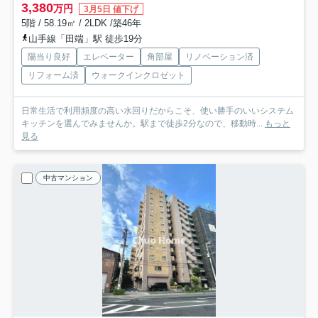
3,380
万円
3月5日 値下げ
5階 / 58.19㎡ / 2LDK /築46年
山手線「田端」駅 徒歩19分
陽当り良好
エレベーター
角部屋
リノベーション済
リフォーム済
ウォークインクロゼット
日常生活で利用頻度の高い水回りだからこそ、使い勝手のいいシステム
キッチンを選んでみませんか。駅まで徒歩2分なので、移動時...
もっと
見る
中古マンション