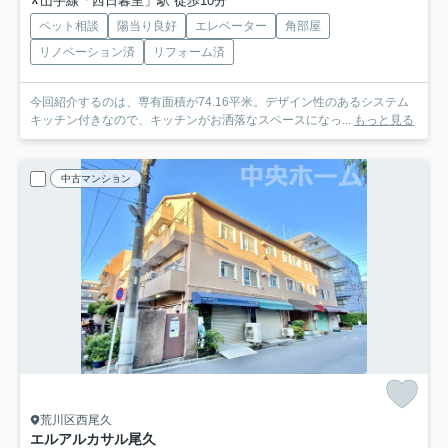
山手線「西日暮里」駅 徒歩10分
ペット相談
陽当り良好
エレベーター
角部屋
リノベーション済
リフォーム済
今回紹介するのは、専有面積が74.16平米。デザイン性のあるシステム
キッチン付きなので、キッチンがお洒落なスペースになっ...
もっと見る
中古マンション
荒川区西尾久
エルアルカサル尾久