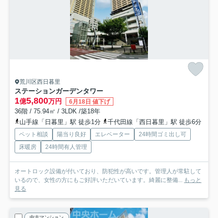
荒川区西日暮里
ステーションガーデンタワー
1
5,800
億
万円
6月18日 値下げ
36階 / 75.94㎡ / 3LDK /築18年
山手線「日暮里」駅 徒歩1分
千代田線「西日暮里」駅 徒歩6分
ペット相談
陽当り良好
エレベーター
24時間ゴミ出し可
床暖房
24時間有人管理
オートロック設備が付いており、防犯性が高いです。管理人が常駐して
いるので、女性の方にもご好評いただいています。綺麗に整備...
もっと
見る
中古マンション