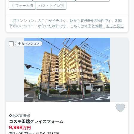
リフォーム済
バス・トイレ別
「堤マンション」のここがイチオシ。駅から徒歩9分の物件です。2.85
平米のバルコニーが付いた物件です。こちらは浴室乾燥機...
もっと見る
中古マンション
北区東田端
コスモ田端グレイスフォーム
9,998
万円
7階 / 98.73㎡ / 4LDK /築37年