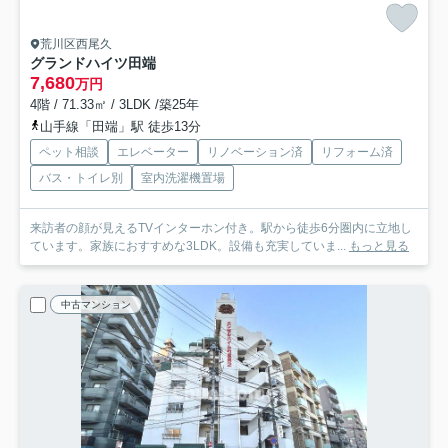
荒川区西尾久
グランドハイツ田端
7,680
万円
4階 / 71.33㎡ / 3LDK /築25年
山手線「田端」駅 徒歩13分
ペット相談
エレベーター
リノベーション済
リフォーム済
バス・トイレ別
室内洗濯機置場
来訪者の顔が見えるTVインターホン付き。駅から徒歩6分圏内に立地し
ています。家族におすすめな3LDK。設備も充実していま...
もっと見る
中古マンション