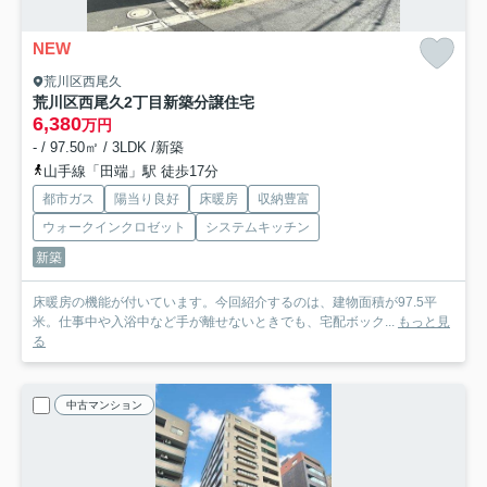
NEW
荒川区西尾久
荒川区西尾久2丁目新築分譲住宅
6,380
万円
- / 97.50㎡ / 3LDK /新築
山手線「田端」駅 徒歩17分
都市ガス
陽当り良好
床暖房
収納豊富
ウォークインクロゼット
システムキッチン
新築
床暖房の機能が付いています。今回紹介するのは、建物面積が97.5平
米。仕事中や入浴中など手が離せないときでも、宅配ボック...
もっと見
る
中古マンション