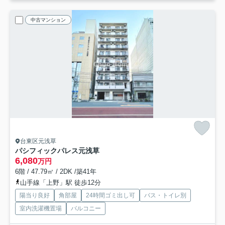
中古マンション
台東区元浅草
パシフィックパレス元浅草
6,080
万円
6階 / 47.79㎡ / 2DK /築41年
山手線「上野」駅 徒歩12分
陽当り良好
角部屋
24時間ゴミ出し可
バス・トイレ別
室内洗濯機置場
バルコニー