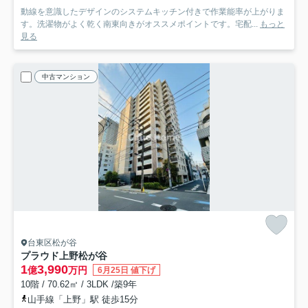
動線を意識したデザインのシステムキッチン付きで作業能率が上がりま
す。洗濯物がよく乾く南東向きがオススメポイントです。宅配...
もっと
見る
中古マンション
台東区松が谷
プラウド上野松が谷
1
3,990
億
万円
6月25日 値下げ
10階 / 70.62㎡ / 3LDK /築9年
山手線「上野」駅 徒歩15分