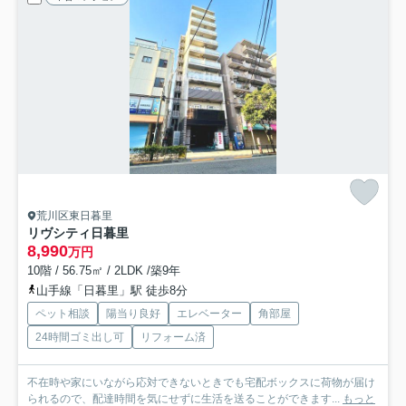
荒川区東日暮里
リヴシティ日暮里
8,990
万円
10階 / 56.75㎡ / 2LDK /築9年
山手線「日暮里」駅 徒歩8分
ペット相談
陽当り良好
エレベーター
角部屋
24時間ゴミ出し可
リフォーム済
不在時や家にいながら応対できないときでも宅配ボックスに荷物が届け
られるので、配達時間を気にせずに生活を送ることができます...
もっと