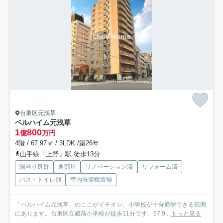
台東区元浅草
ベルハイム元浅草
1
800
億
万円
4階 / 67.97㎡ / 3LDK /築26年
山手線「上野」駅 徒歩13分
陽当り良好
角部屋
リノベーション済
リフォーム済
バス・トイレ別
室内洗濯機置場
「ベルハイム元浅草」のここがイチオシ。小学校が十分通学できる範囲
にあります。台東区立蔵前小学校が徒歩11分です。67.9...
もっと見る