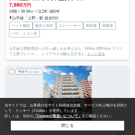
7,980
万円
14階 / 38.84㎡ / 1LDK /築6年
山手線「上野」駅 徒歩5分
ペット相談
陽当り良好
エレベーター
角部屋
床暖房
バス・トイレ別
山手線上野駅周辺への引っ越しをお考えなら「Brillia上野Place ブリリ
ア上野プレイス」。レイアウトの幅も広がる1...
もっと見る
中古マンション
当サイトでは、お客様の当サイト利用状況把握、サービス向上検討を目的と
して、クッキー（Cookie）を使用しています。
詳しくは、当社の
「Cookieの取扱いについて」
をご確認ください。
閉じる