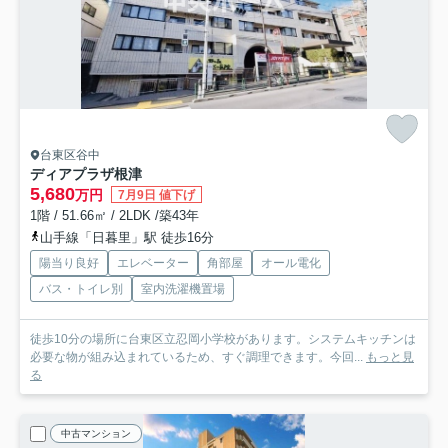
台東区谷中
ディアプラザ根津
5,680
万円
7月9日 値下げ
1階 / 51.66㎡ / 2LDK /築43年
山手線「日暮里」駅 徒歩16分
陽当り良好
エレベーター
角部屋
オール電化
バス・トイレ別
室内洗濯機置場
徒歩10分の場所に台東区立忍岡小学校があります。システムキッチンは
必要な物が組み込まれているため、すぐ調理できます。今回...
もっと見
る
中古マンション