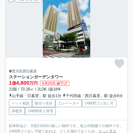
荒川区西日暮里
ステーションガーデンタワー
1
4,800
億
万円
6月25日 値下げ
21階 / 70.28㎡ / 2LDK /築18年
山手線「日暮里」駅 徒歩1分
千代田線「西日暮里」駅 徒歩6分
ペット相談
陽当り良好
エレベーター
24時間ゴミ出し可
床暖房
24時間有人管理
駐車料金が、月額23000の嬉しい物件です。地上40階建ての物件です。
24時間ゴミ出し可能であれば、ゴミを溜めておくため...
もっと見る