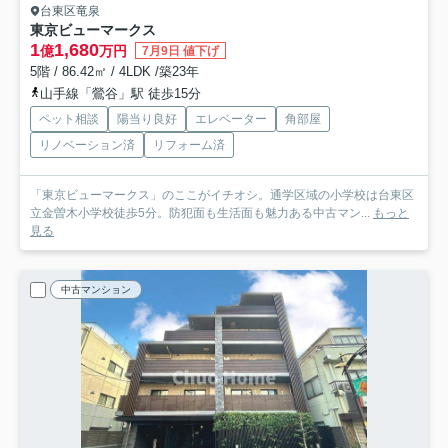
台東区竜泉
東京ビューマークス
1
1,680
億
万円
7月9日 値下げ
5階 / 86.42㎡ / 4LDK /築23年
山手線「鶯谷」駅 徒歩15分
ペット相談
陽当り良好
エレベーター
角部屋
リノベーション済
リフォーム済
「東京ビューマークス」のここがイチオシ。通学区域の小学校は台東区
立金曽木小学校徒歩5分。防犯面も生活面も魅力ある中古マン...
もっと
見る
中古マンション