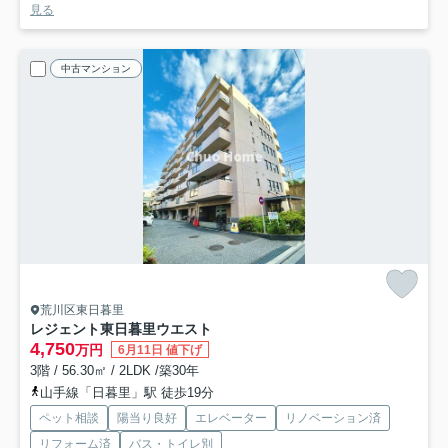
見る
中古マンション
荒川区東日暮里
レジェント東日暮里ウエスト
4,750
万円
6月11日 値下げ
3階 / 56.30㎡ / 2LDK /築30年
山手線「日暮里」駅 徒歩19分
ペット相談
陽当り良好
エレベーター
リノベーション済
リフォーム済
バス・トイレ別