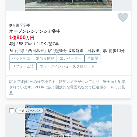
台東区谷中
オープンレジデンシア谷中
1
800
億
万円
4階 / 58.70㎡ / 2LDK /築7年
山手線「西日暮里」駅 徒歩5分
常磐線「日暮里」駅 徒歩10分
ペット相談
陽当り良好
エレベーター
角部屋
リフォーム済
ウォークインシューズクロゼット
駅まで徒歩5分の好立地です。防犯カメラが付いており、安全面も配慮
されています。2LDKは広く開放的な雰囲気なので圧迫感を...
もっと見
る
中古マンション