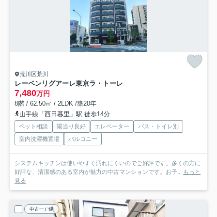
荒川区荒川
レーベンリグアーレ東京ラ・トーレ
7,480
万円
8階 / 62.50㎡ / 2LDK /築20年
山手線「西日暮里」駅 徒歩14分
ペット相談
陽当り良好
エレベーター
バス・トイレ別
室内洗濯機置場
バルコニー
システムキッチンは使いやすく汚れにくいのでご好評です。多くの方に
好評な、清潔感のある室内が魅力の中古マンションです。お子...
もっと
見る
中古一戸建