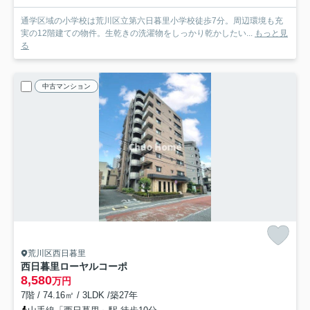
通学区域の小学校は荒川区立第六日暮里小学校徒歩7分。周辺環境も充
実の12階建ての物件。生乾きの洗濯物をしっかり乾かしたい...
もっと見
る
中古マンション
荒川区西日暮里
西日暮里ローヤルコーポ
8,580
万円
7階 / 74.16㎡ / 3LDK /築27年