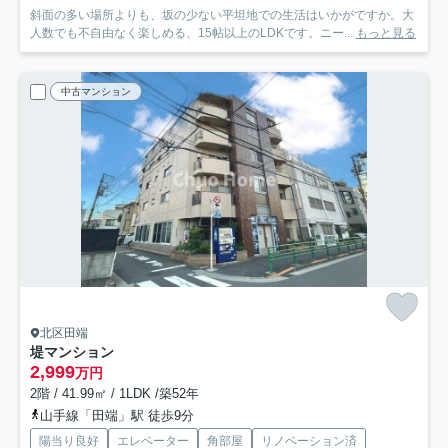
斜面の多い場所よりも、坂の少ない平坦地での生活はいかがですか。大
人数でも不自由なく楽しめる、15帖以上のLDKです。ニー...
もっと見る
中古マンション
北区田端
堤マンション
2,999
万円
2階 / 41.99㎡ / 1LDK /築52年
山手線「田端」駅 徒歩9分
陽当り良好
エレベーター
角部屋
リノベーション済