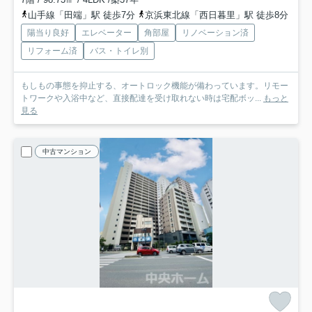
山手線「田端」駅 徒歩7分
京浜東北線「西日暮里」駅 徒歩8分
陽当り良好
エレベーター
角部屋
リノベーション済
リフォーム済
バス・トイレ別
もしもの事態を抑止する、オートロック機能が備わっています。リモー
トワークや入浴中など、直接配達を受け取れない時は宅配ボッ...
もっと
見る
中古マンション