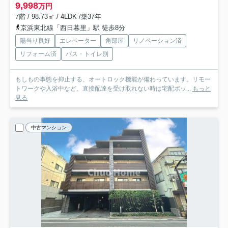
9,998
万円
7階 / 98.73㎡ / 4LDK /築37年
京浜東北線「西日暮里」駅 徒歩8分
陽当り良好
エレベーター
角部屋
リノベーション済
リフォーム済
バス・トイレ別
もしもの事態を抑止する、オートロック機能が備わっています。リモー
トワークや入浴中など、直接配達を受け取れない時は宅配ボッ...
もっと
見る
中古マンション