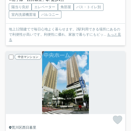
陽当り良好
エレベーター
角部屋
バス・トイレ別
室内洗濯機置場
バルコニー
地上12階建てで毎日心地よく暮らせます。2駅利用できる場所にあるの
で利便性が高いです。利便性に優れ、家族で暮らすにもピッ...
もっと見
る
中古マンション
荒川区西日暮里