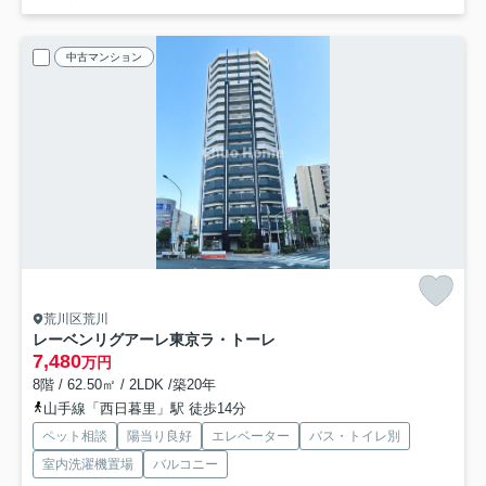
中古マンション
荒川区荒川
レーベンリグアーレ東京ラ・トーレ
7,480
万円
8階 / 62.50㎡ / 2LDK /築20年
山手線「西日暮里」駅 徒歩14分
ペット相談
陽当り良好
エレベーター
バス・トイレ別
室内洗濯機置場
バルコニー