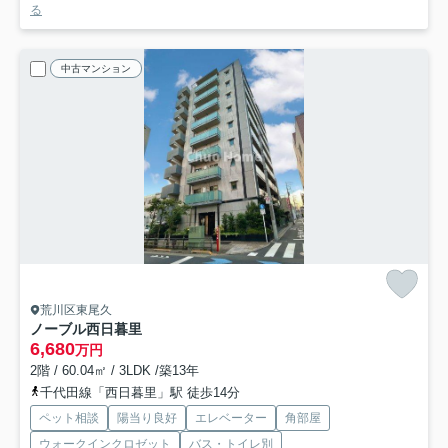
る
中古マンション
荒川区東尾久
ノーブル西日暮里
6,680
万円
2階 / 60.04㎡ / 3LDK /築13年
千代田線「西日暮里」駅 徒歩14分
ペット相談
陽当り良好
エレベーター
角部屋
ウォークインクロゼット
バス・トイレ別