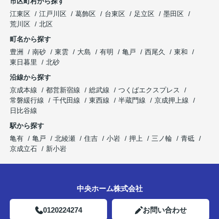
市区町村から探す
江東区
江戸川区
葛飾区
台東区
足立区
墨田区
荒川区
北区
町名から探す
豊洲
南砂
東雲
大島
有明
亀戸
西尾久
東和
東日暮里
北砂
沿線から探す
京成本線
都営新宿線
総武線
つくばエクスプレス
常磐緩行線
千代田線
東西線
半蔵門線
京成押上線
日比谷線
駅から探す
亀有
亀戸
北綾瀬
住吉
小岩
押上
三ノ輪
青砥
京成立石
新小岩
中央ホーム株式会社
0120224274
お問い合わせ