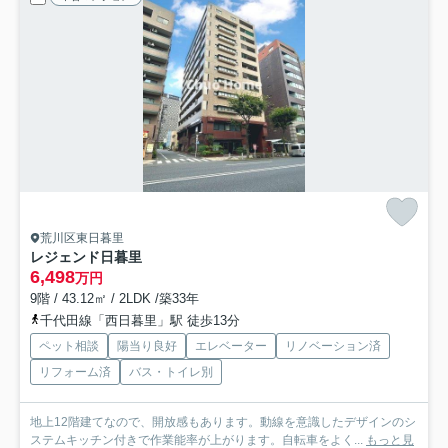
荒川区東日暮里
レジェンド日暮里
6,498
万円
9階 / 43.12㎡ / 2LDK /築33年
千代田線「西日暮里」駅 徒歩13分
ペット相談
陽当り良好
エレベーター
リノベーション済
リフォーム済
バス・トイレ別
地上12階建てなので、開放感もあります。動線を意識したデザインのシ
ステムキッチン付きで作業能率が上がります。自転車をよく...
もっと見