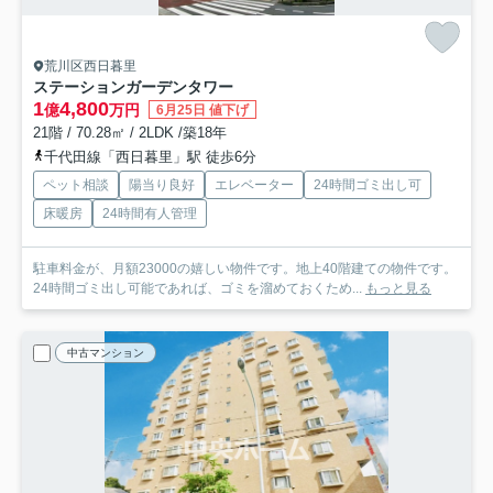
荒川区西日暮里
ステーションガーデンタワー
1
4,800
億
万円
6月25日 値下げ
21階 / 70.28㎡ / 2LDK /築18年
千代田線「西日暮里」駅 徒歩6分
ペット相談
陽当り良好
エレベーター
24時間ゴミ出し可
床暖房
24時間有人管理
駐車料金が、月額23000の嬉しい物件です。地上40階建ての物件です。
24時間ゴミ出し可能であれば、ゴミを溜めておくため...
もっと見る
中古マンション