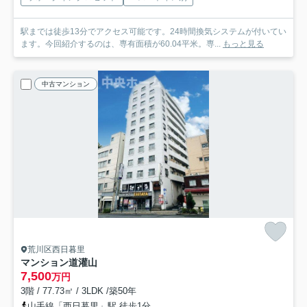
駅までは徒歩13分でアクセス可能です。24時間換気システムが付いてい
ます。今回紹介するのは、専有面積が60.04平米。専...
もっと見る
中古マンション
荒川区西日暮里
マンション道灌山
7,500
万円
3階 / 77.73㎡ / 3LDK /築50年
山手線「西日暮里」駅 徒歩1分