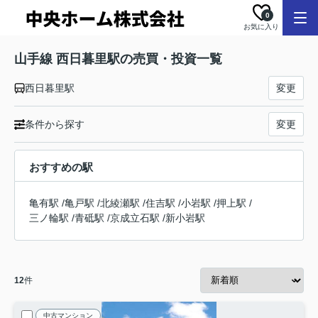
0
お気に入り
山手線 西日暮里駅の売買・投資一覧
西日暮里駅
変更
条件から探す
変更
おすすめの駅
亀有駅
/
亀戸駅
/
北綾瀬駅
/
住吉駅
/
小岩駅
/
押上駅
/
三ノ輪駅
/
青砥駅
/
京成立石駅
/
新小岩駅
12
件
中古マンション