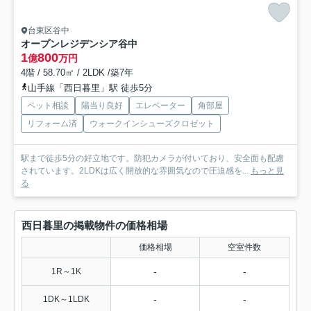
台東区谷中
オープンレジデンシア谷中
1
800
億
万円
4階 / 58.70㎡ / 2LDK /築7年
山手線「西日暮里」駅 徒歩5分
ペット相談
陽当り良好
エレベーター
角部屋
リフォーム済
ウォークインシューズクロゼット
駅まで徒歩5分の好立地です。防犯カメラが付いており、安全面も配慮
されています。2LDKは広く開放的な雰囲気なので圧迫感を...
もっと見
る
西日暮里の掲載物件の価格相場
価格相場
空室件数
-
-
1R～1K
-
-
1DK～1LDK