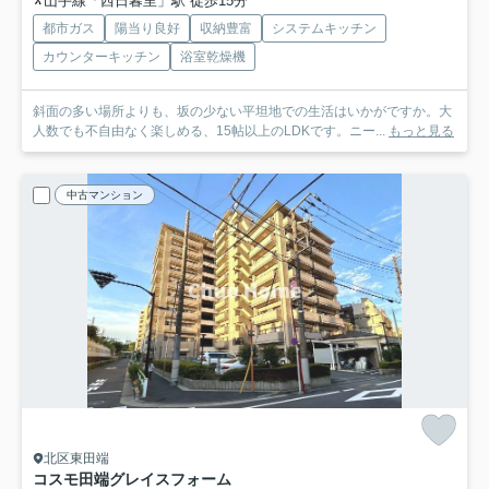
山手線「西日暮里」駅 徒歩15分
都市ガス
陽当り良好
収納豊富
システムキッチン
カウンターキッチン
浴室乾燥機
斜面の多い場所よりも、坂の少ない平坦地での生活はいかがですか。大
人数でも不自由なく楽しめる、15帖以上のLDKです。ニー...
もっと見る
中古マンション
北区東田端
コスモ田端グレイスフォーム