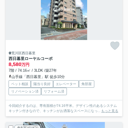
荒川区西日暮里
西日暮里ローヤルコーポ
8,580
万円
7階 / 74.16㎡ / 3LDK /築27年
山手線「西日暮里」駅 徒歩10分
ペット相談
陽当り良好
エレベーター
角部屋
リノベーション済
リフォーム済
今回紹介するのは、専有面積が74.16平米。デザイン性のあるシステム
キッチン付きなので、キッチンがお洒落なスペースになっ...
もっと見る
中古マンション