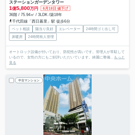
ステーションガーデンタワー
1
5,800
億
万円
6月18日 値下げ
36階 / 75.94㎡ / 3LDK /築18年
千代田線「西日暮里」駅 徒歩6分
ペット相談
陽当り良好
エレベーター
24時間ゴミ出し可
床暖房
24時間有人管理
オートロック設備が付いており、防犯性が高いです。管理人が常駐して
いるので、女性の方にもご好評いただいています。綺麗に整備...
もっと
見る
中古マンション