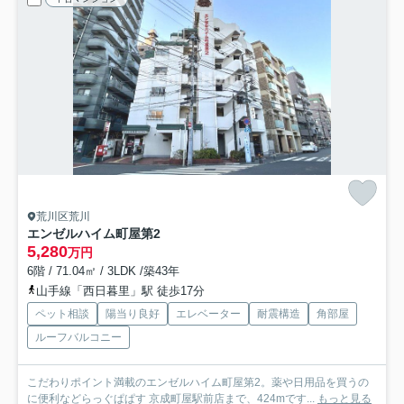
荒川区荒川
エンゼルハイム町屋第2
5,280
万円
6階 / 71.04㎡ / 3LDK /築43年
山手線「西日暮里」駅 徒歩17分
ペット相談
陽当り良好
エレベーター
耐震構造
角部屋
ルーフバルコニー
こだわりポイント満載のエンゼルハイム町屋第2。薬や日用品を買うの
に便利などらっぐぱぱす 京成町屋駅前店まで、424mです...
もっと見る