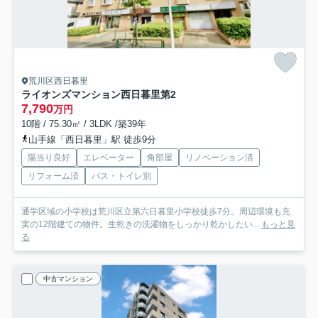
荒川区西日暮里
ライオンズマンション西日暮里第2
7,790
万円
10階 / 75.30㎡ / 3LDK /築39年
山手線「西日暮里」駅 徒歩9分
陽当り良好
エレベーター
角部屋
リノベーション済
リフォーム済
バス・トイレ別
通学区域の小学校は荒川区立第六日暮里小学校徒歩7分。周辺環境も充
実の12階建ての物件。生乾きの洗濯物をしっかり乾かしたい...
もっと見
る
中古マンション