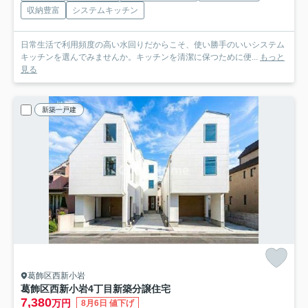
収納豊富
システムキッチン
日常生活で利用頻度の高い水回りだからこそ、使い勝手のいいシステム
キッチンを選んでみませんか。キッチンを清潔に保つために便...
もっと
見る
新築一戸建
葛飾区西新小岩
葛飾区西新小岩4丁目新築分譲住宅
7,380
万円
8月6日 値下げ