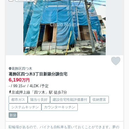
葛飾区四つ木
葛飾区四つ木3丁目新築分譲住宅
6,190
万円
- / 99.15㎡ / 4LDK /予定
京成押上線「四ツ木」駅 徒歩7分
都市ガス
陽当り良好
建設住宅性能評価書付
収納豊富
システムキッチン
カウンターキッチン
新築
駐輪場があるので、バイクも自転車も置いておくことができます。夢の