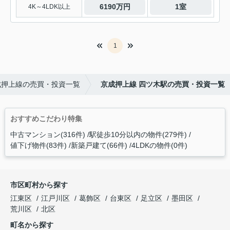
6190万円
1室
4K～4LDK以上
1
成押上線の売買・投資一覧
京成押上線 四ツ木駅の売買・投資一覧
おすすめこだわり特集
中古マンション(316件)
駅徒歩10分以内の物件(279件)
値下げ物件(83件)
新築戸建て(66件)
4LDKの物件(0件)
市区町村から探す
江東区
江戸川区
葛飾区
台東区
足立区
墨田区
荒川区
北区
町名から探す