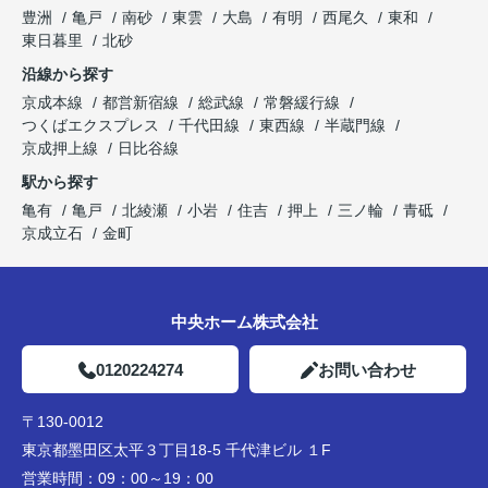
豊洲
亀戸
南砂
東雲
大島
有明
西尾久
東和
東日暮里
北砂
沿線から探す
京成本線
都営新宿線
総武線
常磐緩行線
つくばエクスプレス
千代田線
東西線
半蔵門線
京成押上線
日比谷線
駅から探す
亀有
亀戸
北綾瀬
小岩
住吉
押上
三ノ輪
青砥
京成立石
金町
中央ホーム株式会社
0120224274
お問い合わせ
〒130-0012
東京都墨田区太平３丁目18-5 千代津ビル １F
営業時間：
09：00～19：00