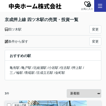
0
お気に入り
京成押上線 四ツ木駅の売買・投資一覧
四ツ木駅
変更
条件から探す
変更
おすすめの駅
亀有駅
/
亀戸駅
/
北綾瀬駅
/
小岩駅
/
住吉駅
/
押上駅
/
三ノ輪駅
/
青砥駅
/
京成立石駅
/
金町駅
3
件
新築一戸建