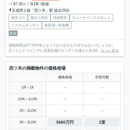
- / 87.35㎡ / 3LDK /新築
京成押上線「四ツ木」駅 徒歩29分
都市ガス
陽当り良好
収納豊富
ウォークインクロゼット
システムキッチン
食器洗い乾燥機
新築
建物面積は87.35平米となっており広さも十分ではないでしょうか。
広々としたリビングに充実設備のキッチンを備えた3LDK...
もっと見る
四ツ木の掲載物件の価格相場
価格相場
空室件数
-
-
1R～1K
-
-
1DK～1LDK
-
-
2K～2LDK
5680万円
2室
3K～3LDK