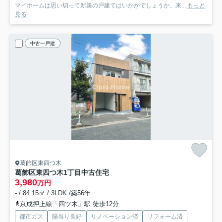
マイホームは思い切って新築の戸建てはいかがでしょうか。来...
もっと
見る
中古一戸建
葛飾区東四つ木
葛飾区東四つ木1丁目中古住宅
3,980
万円
- / 84.15㎡ / 3LDK /築56年
京成押上線「四ツ木」駅 徒歩12分
都市ガス
陽当り良好
リノベーション済
リフォーム済