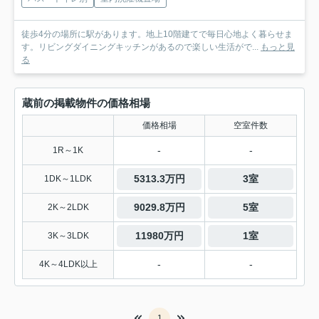
徒歩4分の場所に駅があります。地上10階建てで毎日心地よく暮らせま
す。リビングダイニングキッチンがあるので楽しい生活がで...
もっと見
る
蔵前の掲載物件の価格相場
価格相場
空室件数
-
-
1R～1K
5313.3万円
3室
1DK～1LDK
9029.8万円
5室
2K～2LDK
11980万円
1室
3K～3LDK
-
-
4K～4LDK以上
1