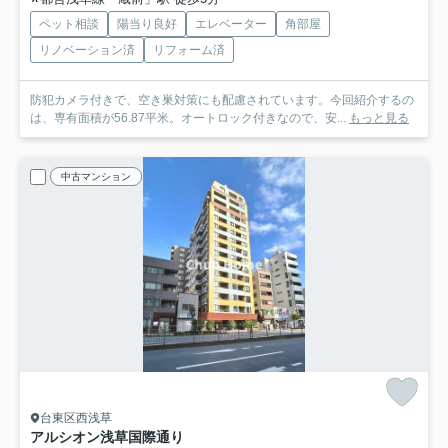
ペット相談
陽当り良好
エレベーター
角部屋
リノベーション済
リフォーム済
防犯カメラ付きで、空き巣対策にも配慮されています。今回紹介するの
は、専有面積が56.87平米。オートロック付きなので、安...
もっと見る
中古マンション
台東区西浅草
アルシオン浅草国際通り