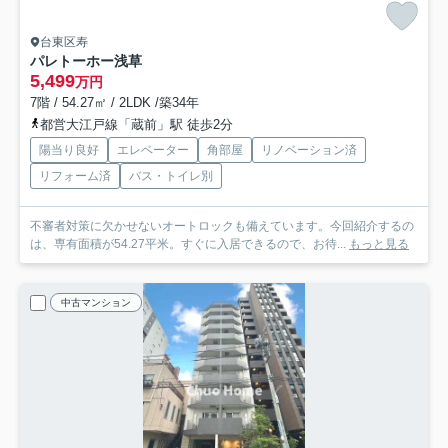
台東区寿
パレトーホー浅草
5,499
万円
7階 / 54.27㎡ / 2LDK /築34年
都営大江戸線「蔵前」駅 徒歩2分
陽当り良好
エレベーター
角部屋
リノベーション済
リフォーム済
バス・トイレ別
不審者対策に欠かせないオートロックも備えています。今回紹介するの
は、専有面積が54.27平米。すぐに入居できるので、お待...
もっと見る
中古マンション