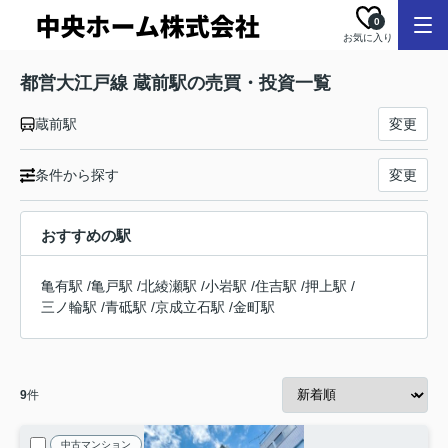
0
お気に入り
都営大江戸線 蔵前駅の売買・投資一覧
蔵前駅
変更
条件から探す
変更
おすすめの駅
亀有駅
/
亀戸駅
/
北綾瀬駅
/
小岩駅
/
住吉駅
/
押上駅
/
三ノ輪駅
/
青砥駅
/
京成立石駅
/
金町駅
9
件
中古マンション