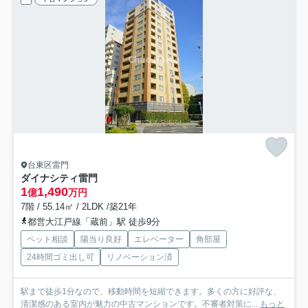
台東区雷門
ダイナシティ雷門
1
1,490
億
万円
7階 / 55.14㎡ / 2LDK /築21年
都営大江戸線「蔵前」駅 徒歩9分
ペット相談
陽当り良好
エレベーター
角部屋
24時間ゴミ出し可
リノベーション済
駅まで徒歩1分なので、移動時間を短縮できます。多くの方に好評な、
清潔感のある室内が魅力の中古マンションです。不審者対策に...
もっと