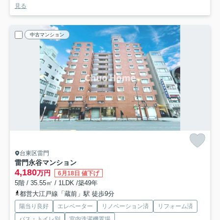
見る
中古マンション
台東区雷門
雷門永谷マンション
4,180
万円
6月18日 値下げ
5階 / 35.55㎡ / 1LDK /築49年
都営大江戸線「蔵前」駅 徒歩9分
陽当り良好
エレベーター
リノベーション済
リフォーム済
バス・トイレ別
室内洗濯機置場