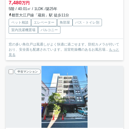
7,480
万円
5階 / 40.01㎡ / 1LDK /築25年
都営大江戸線「蔵前」駅 徒歩11分
ペット相談
エレベーター
角部屋
バス・トイレ別
室内洗濯機置場
バルコニー
窓の多い角住戸は風通しがよく快適に過ごせます。防犯カメラが付いて
おり、安全面も配慮されています。浴室乾燥機のあるお風呂場...
もっと
見る
中古マンション