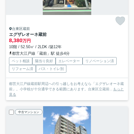
台東区蔵前
エグザレオーネ蔵前
8,380
万円
10階 / 52.50㎡ / 2LDK /築12年
都営大江戸線「蔵前」駅 徒歩4分
ペット相談
陽当り良好
エレベーター
リノベーション済
リフォーム済
バス・トイレ別
都営大江戸線蔵前駅周辺への引っ越しをお考えなら「エグザレオーネ蔵
前」。小学校が十分通学できる範囲にあります。台東区立蔵前...
もっと
見る
中古マンション