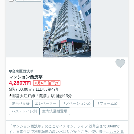
台東区西浅草
マンション西浅草
4,280
万円
8月6日 値下げ
5階 / 38.80㎡ / 1LDK /築47年
都営大江戸線「蔵前」駅 徒歩13分
陽当り良好
エレベーター
リノベーション済
リフォーム済
バス・トイレ別
室内洗濯機置場
「マンション西浅草」のここがイチオシ。ライフ 浅草店まで304mで
す。日常生活で利用頻度の高い水回りだからこそ、使い勝手...
もっと見