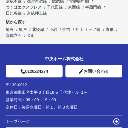
京成本線
都営新宿線
総武線
常磐緩行線
つくばエクスプレス
千代田線
東西線
半蔵門線
日比谷線
京成押上線
駅から探す
亀有
亀戸
北綾瀬
小岩
住吉
押上
三ノ輪
青砥
京成立石
金町
中央ホーム株式会社
0120224274
お問い合わせ
〒130-0012
東京都墨田区太平３丁目18-5 千代津ビル １F
営業時間：
09：00～19：00
定休日：
毎週水曜日・第１、第３火曜日
トップページ