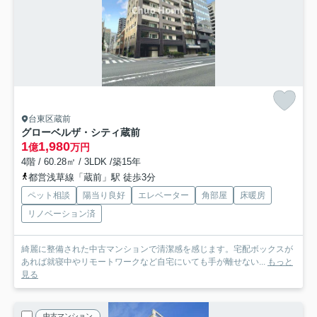
台東区蔵前
グローベルザ・シティ蔵前
1
1,980
億
万円
4階 / 60.28㎡ / 3LDK /築15年
都営浅草線「蔵前」駅 徒歩3分
ペット相談
陽当り良好
エレベーター
角部屋
床暖房
リノベーション済
綺麗に整備された中古マンションで清潔感を感じます。宅配ボックスが
あれば就寝中やリモートワークなど自宅にいても手が離せない...
もっと
見る
中古マンション