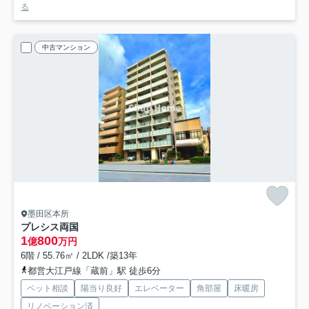
る
中古マンション
墨田区本所
プレシス両国
1
800
億
万円
6階 / 55.76㎡ / 2LDK /築13年
都営大江戸線「蔵前」駅 徒歩6分
ペット相談
陽当り良好
エレベーター
角部屋
床暖房
リノベーション済