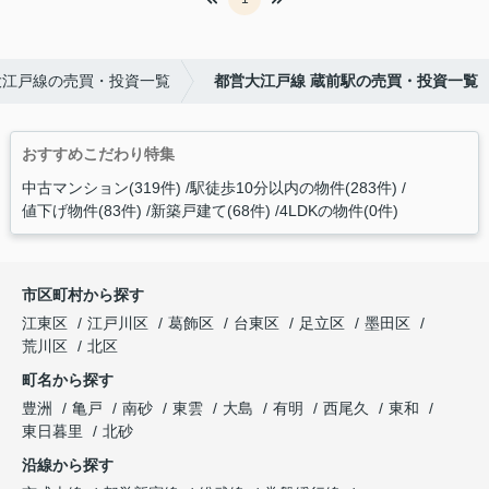
大江戸線の売買・投資一覧
都営大江戸線 蔵前駅の売買・投資一覧
おすすめこだわり特集
中古マンション(319件)
駅徒歩10分以内の物件(283件)
値下げ物件(83件)
新築戸建て(68件)
4LDKの物件(0件)
市区町村から探す
江東区
江戸川区
葛飾区
台東区
足立区
墨田区
荒川区
北区
町名から探す
豊洲
亀戸
南砂
東雲
大島
有明
西尾久
東和
東日暮里
北砂
沿線から探す