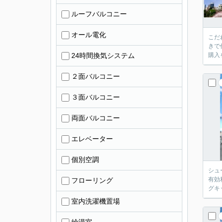
ルーフバルコニー
オール電化
こだ
きで
24時間換気システム
購入
２面バルコニー
３面バルコニー
両面バルコニー
エレベーター
個別空調
シュ
有効
フローリング
グキ
室内洗濯機置場