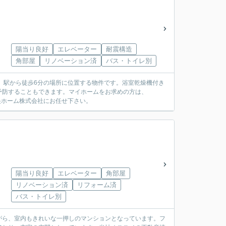
陽当り良好
エレベーター
耐震構造
角部屋
リノベーション済
バス・トイレ別
。駅から徒歩6分の場所に位置する物件です。浴室乾燥機付き
予防することもできます。マイホームをお求めの方は、
中央ホーム株式会社にお任せ下さい。
陽当り良好
エレベーター
角部屋
リノベーション済
リフォーム済
バス・トイレ別
がら、室内もきれいな一押しのマンションとなっています。フ