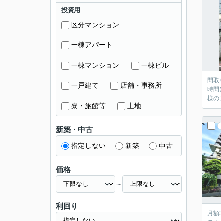
投資用
区分マンション
一棟アパート
一棟マンション
一棟ビル
間取
一戸建て
店舗・事務所
時間
様の
寮・旅館等
土地
新築・中古
指定しない
新築
中古
価格
～
利回り
月額