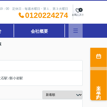
～19：00 定休日：毎週水曜日・第１、第３火曜日
0
0120224274
お気に入り
せ
会社概要
覧
立石駅
/
新小岩駅
来店予約