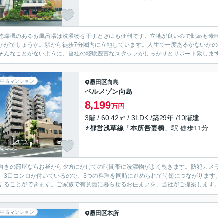
乾燥機のあるお風呂場は洗濯物を干すときにも便利です。立地が良いので眺めも素
かがでしょうか。駅から徒歩7分圏内に立地しています。人生で一度あるかないか
そんなことがないように、当社の経験豊富なスタッフがしっかりとサポート致しま
中古マンション
墨田区
向島
ベルメゾン向島
8,199
万円
3階 / 60.42㎡ / 3LDK /築29年 /10階建
都営浅草線
「
本所吾妻橋
」駅 徒歩11分
向きの部屋ならお昼から夕方にかけての時間帯に洗濯物がよく乾きます。防犯カメ
。3口コンロが付いているので、3つの料理を同時に進められて時短につながります
することができます。ご家族で有意義に暮らせるお住まいを、当社がご提案します。
中古マンション
墨田区
本所