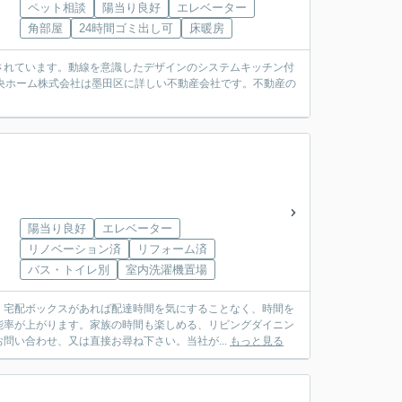
ペット相談
陽当り良好
エレベーター
角部屋
24時間ゴミ出し可
床暖房
されています。動線を意識したデザインのシステムキッチン付
央ホーム株式会社は墨田区に詳しい不動産会社です。不動産の
陽当り良好
エレベーター
リノベーション済
リフォーム済
バス・トイレ別
室内洗濯機置場
、宅配ボックスがあれば配達時間を気にすることなく、時間を
能率が上がります。家族の時間も楽しめる、リビングダイニン
問い合わせ、又は直接お尋ね下さい。当社が...
もっと見る