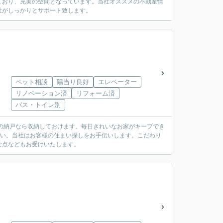
ており、充実の空間となっています。当社オススメの不動産情
社がしっかりとサポート致します。
ペット相談
陽当り良好
エレベーター
リノベーション済
リフォーム済
バス・トイレ別
の納戸なら収納しておけます。毎日きれいなお家がキープでき
ださい。当社はお客様の住まい探しをお手伝いします。こだわり
な点などもお受けいたします。