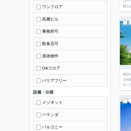
ロー
報を
ワンフロア
高層ビル
事務所可
飲食店可
居抜物件
OAフロア
来訪
る収
バリアフリー
やご
設備・仕様
メゾネット
ベランダ
バルコニー