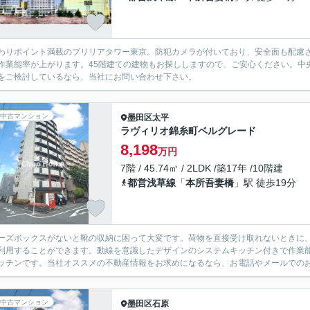
わりポイント満載のブリリアタワー東京。防犯カメラが付いており、安全面も配慮
作業能率が上がります。45階建ての建物もお探ししますので、ご安心ください。中
をご検討しているなら、当社にお問い合わせ下さい。
中古マンション
墨田区
太平
ラヴィリオ錦糸町ベルグレード
8,198
万円
7階 / 45.74㎡ / 2LDK /築17年 /10階建
都営浅草線
「
本所吾妻橋
」駅 徒歩19分
ーズボックスがないと靴の収納に困って大変です。荷物を直接受け取れないときに
利用することができます。動線を意識したデザインのシステムキッチン付きで作業
ッチンです。当社オススメの不動産情報をお求めになるなら、お電話やメールでのお
中古マンション
墨田区
石原