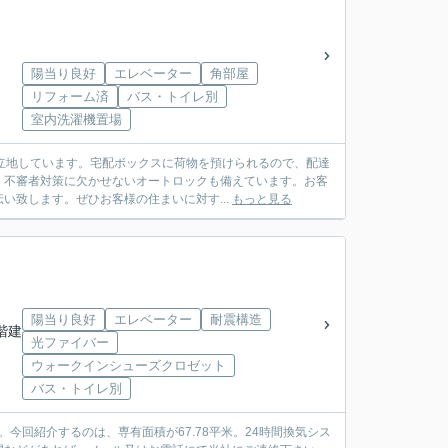
陽当り良好
エレベーター
角部屋
リフォーム済
バス・トイレ別
室内洗濯機置場
に立地しています。宅配ボックスに荷物を預けられるので、配達
。不審者対策に欠かせないオートロックも備えています。お客
致します。ぜひお客様の住まいに対す...
もっと見る
陽当り良好
エレベーター
耐震構造
4階建
光ファイバー
ウォークインシューズクロゼット
バス・トイレ別
今回紹介するのは、専有面積が67.78平米。24時間換気シス