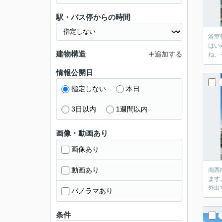
駅・バス停からの時間
浴室
はい
建物構造
追加する
ね。
情報公開日
指定しない
本日
3日以内
1週間以内
画像・動画あり
画像あり
動画あり
南西
ます
外出
パノラマあり
条件