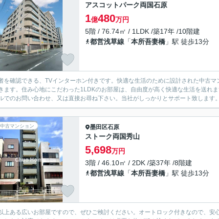
アスコットパーク両国石原
1
480
億
万円
5階 / 76.74㎡ / 1LDK /築17年 /10階建
都営浅草線
「
本所吾妻橋
」駅 徒歩13分
者を確認できる、TVインターホン付きです。快適な生活のために設計された中古マ
きます。住み心地にこだわった1LDKのお部屋は、自由度が高く快適な生活を送れ
ルでのお問い合わせ、又は直接お尋ね下さい。当社がしっかりとサポート致します
中古マンション
墨田区
石原
ストーク両国秀山
5,698
万円
3階 / 46.10㎡ / 2DK /築37年 /8階建
都営浅草線
「
本所吾妻橋
」駅 徒歩13分
.1以上ある広いお部屋ですので、ぜひご検討ください。オートロック付きなので、