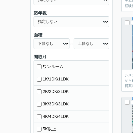
テム
経験
築年数
面積
～
間取り
ワンルーム
シス
1K/1DK/1LDK
から
提案
2K/2DK/2LDK
3K/3DK/3LDK
4K/4DK/4LDK
5K以上