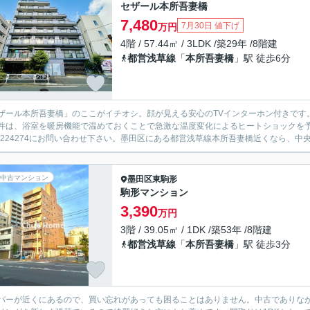
セザール本所吾妻橋
7,480
7月30日 値下げ
万円
4階 / 57.44㎡ / 3LDK /築29年 /8階建
都営浅草線
「
本所吾妻橋
」駅 徒歩6分
ザール本所吾妻橋」のここがイチオシ。顔が見える安心のTVインターホン付きです
件は、浴室を暖房機能で温めておくことで急激な温度変化によるヒートショックを
20224274にお問い合わせ下さい。墨田区にある都営浅草線本所吾妻橋近くなら、
中古マンション
墨田区
東駒形
駒形マンション
3,390
万円
3階 / 39.05㎡ / 1DK /築53年 /8階建
都営浅草線
「
本所吾妻橋
」駅 徒歩3分
パーが近くにあるので、買い忘れがあっても困ることはありません。中古でありな