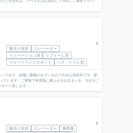
望などがあれば、メール又はお電話にて当社にご連絡下さい。
陽当り良好
エレベーター
リノベーション済
リフォーム済
ウォークインクロゼット
バス・トイレ別
ョンですが、綺麗に整備されているので住み心地良好です。駅
わっています。ご家族で有意義に暮らせるお住まいを、当社がご
サポート致します。
陽当り良好
エレベーター
角部屋