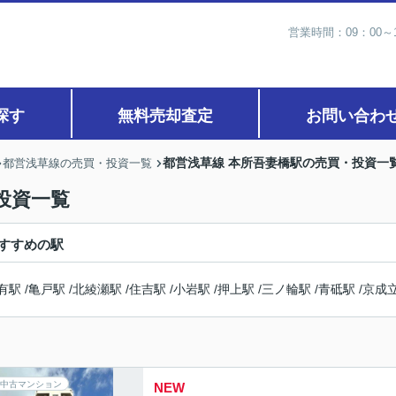
営業時間：09：00
探す
無料売却査定
お問い合わ
都営浅草線 本所吾妻橋駅の売買・投資一
都営浅草線の売買・投資一覧
投資一覧
すすめの駅
有駅
/
亀戸駅
/
北綾瀬駅
/
住吉駅
/
小岩駅
/
押上駅
/
三ノ輪駅
/
青砥駅
/
京成
中古マンション
NEW