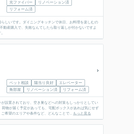
光ファイバー
リノベーション済
リフォーム済
晴らしいです。ダイニングキッチンで休日、お料理を楽しむの
の不動産購入で、失敗なんてしたら取り返しが付かないですよ
す。
ペット相談
陽当り良好
エレベーター
角部屋
リノベーション済
リフォーム済
ラが設置されており、空き巣などへの対策もしっかりとしてい
。荷物が届く予定があっても、宅配ボックスがあれば気にせず
ご希望のエリアや条件など、どんなことで...
もっと見る