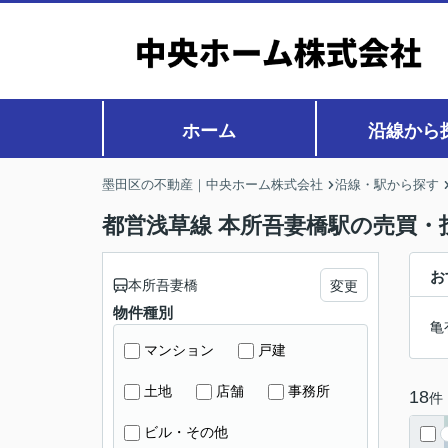
ホーム
沿線から
墨田区の不動産｜中央ホーム株式会社
沿線・駅から探す
都営浅草線 本所吾妻橋駅の売買・
お
本所吾妻橋
変更
物件種別
亀
マンション
戸建
土地
店舗
事務所
18
件
ビル・その他