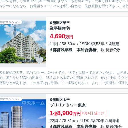
リングを新しく張替ているので綺麗好きな方にもお薦めです。間取りは1DKとなっ
お求めになるなら、お電話やメールでのお問い合わせ、又は直接お尋ね下さい。当
中古マンション
墨田区
業平
業平橋住宅
4,690
万円
11階 / 58.50㎡ / 2SDK /築53年 /14階建
都営浅草線
「
本所吾妻橋
」駅 徒歩7分
者を確認できる、TVインターホン付きです。捨てずに取っておきたい物も、大容量
納に困らない2SDKの間取り。58.5以上ある広いお部屋ですので、ぜひご検討く
要望などがあれば、メール又はお電話にてご連絡ください。また、ご質問やご不明
中古マンション
墨田区
太平
ブリリアタワー東京
1
8,900
6月4日 値下げ
億
万円
22階 / 78.51㎡ / 2LDK /築20年 /45階建
都営浅草線
「
本所吾妻橋
」駅 徒歩25分