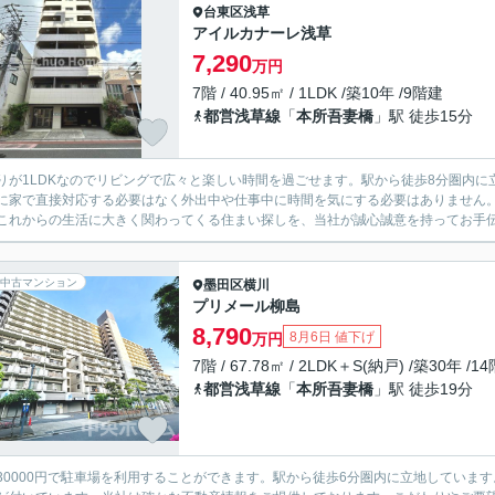
台東区
浅草
アイルカナーレ浅草
7,290
万円
7階 / 40.95㎡ / 1LDK /築10年 /9階建
都営浅草線
「
本所吾妻橋
」駅 徒歩15分
りが1LDKなのでリビングで広々と楽しい時間を過ごせます。駅から徒歩8分圏内
に家で直接対応する必要はなく外出中や仕事中に時間を気にする必要はありません
これからの生活に大きく関わってくる住まい探しを、当社が誠心誠意を持ってお手伝い
中古マンション
墨田区
横川
プリメール柳島
8,790
8月6日 値下げ
万円
7階 / 67.78㎡ / 2LDK＋S(納戸) /築30年 /1
都営浅草線
「
本所吾妻橋
」駅 徒歩19分
30000円で駐車場を利用することができます。駅から徒歩6分圏内に立地しています。