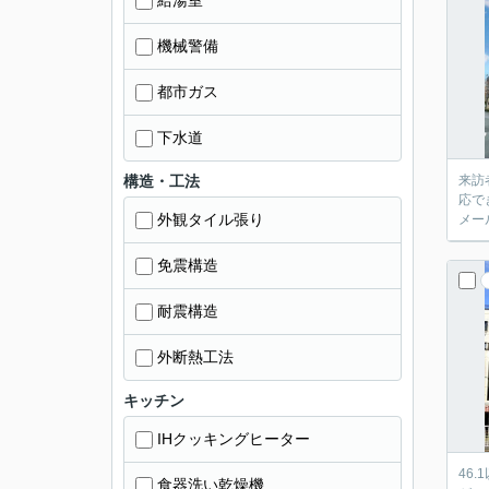
給湯室
機械警備
都市ガス
下水道
構造・工法
来訪
応で
外観タイル張り
メー
免震構造
耐震構造
外断熱工法
キッチン
IHクッキングヒーター
46
食器洗い乾燥機