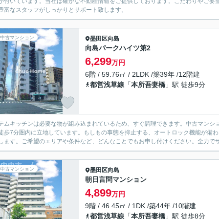
が付いています。当社は確かな不動産情報をご提供しております。こだわりやご要
豊富なスタッフがしっかりとサポート致します。
中古マンション
墨田区
向島
向島パークハイツ第2
6,299
万円
6階 / 59.76㎡ / 2LDK /築39年 /12階建
都営浅草線
「
本所吾妻橋
」駅 徒歩9分
テムキッチンは必要な物が組み込まれているため、すぐ調理できます。中古マンシ
徒歩7分圏内に立地しています。もしもの事態を抑止する、オートロック機能が備
します。ご希望のエリアや条件など、どんなことでもお申し付けください。全力で
中古マンション
墨田区
向島
朝日言問マンション
4,899
万円
9階 / 46.45㎡ / 1DK /築44年 /10階建
都営浅草線
「
本所吾妻橋
」駅 徒歩8分