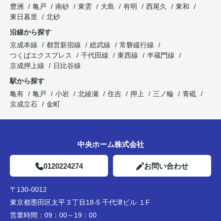
豊洲
亀戸
南砂
東雲
大島
有明
西尾久
東和
東日暮里
北砂
沿線から探す
京成本線
都営新宿線
総武線
常磐緩行線
つくばエクスプレス
千代田線
東西線
半蔵門線
京成押上線
日比谷線
駅から探す
亀有
亀戸
小岩
北綾瀬
住吉
押上
三ノ輪
青砥
京成立石
金町
中央ホーム株式会社
0120224274
お問い合わせ
〒130-0012
東京都墨田区太平３丁目18-5 千代津ビル １F
営業時間：
09：00～19：00