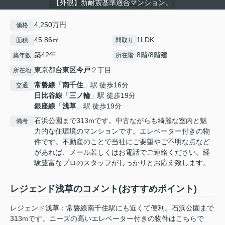
【外観】新耐震基準適合マンション。
4,250万円
価格
45.86㎡
1LDK
面積
間取り
築42年
8階/8階建
築年数
所在階
東京都
台東区
今戸
２丁目
所在地
常磐線
「
南千住
」駅 徒歩16分
交通
日比谷線
「
三ノ輪
」駅 徒歩19分
銀座線
「
浅草
」駅 徒歩19分
石浜公園まで313mです。中古ながらも綺麗な室内と魅
備考
力的な住環境のマンションです。エレベーター付きの物
件です。不動産のことで当社にご要望やご不明な点など
があれば、メール若しくはお電話でご連絡ください。経
験豊富なプロのスタッフがしっかりとお応え致します。
レジェンド浅草のコメント(おすすめポイント)
レジェンド浅草：常磐線南千住駅にも近くて便利。石浜公園まで
313mです。ニーズの高いエレベーター付きの物件はこちらで