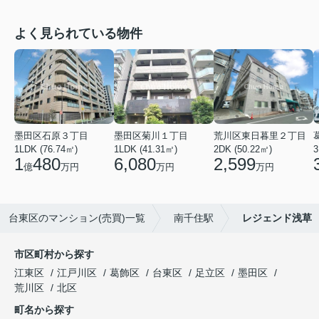
よく見られている物件
墨田区石原３丁目
墨田区菊川１丁目
荒川区東日暮里２丁目
1LDK (76.74㎡)
1LDK (41.31㎡)
2DK (50.22㎡)
3
1
480
6,080
2,599
億
万円
万円
万円
台東区のマンション(売買)一覧
南千住駅
レジェンド浅草
市区町村から探す
江東区
江戸川区
葛飾区
台東区
足立区
墨田区
荒川区
北区
町名から探す