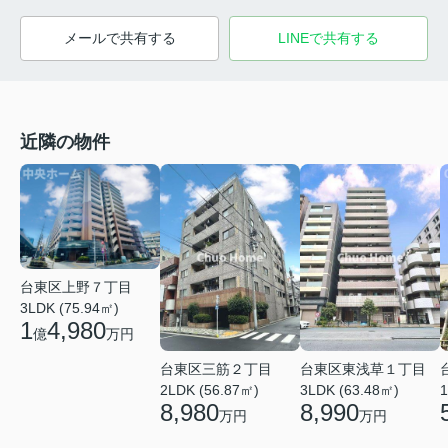
メールで共有する
LINEで共有する
近隣の物件
台東区上野７丁目
3LDK (75.94㎡)
1
4,980
億
万円
台東区東浅草１丁目
台東区三筋２丁目
3LDK (63.48㎡)
1
2LDK (56.87㎡)
8,990
8,980
万円
万円