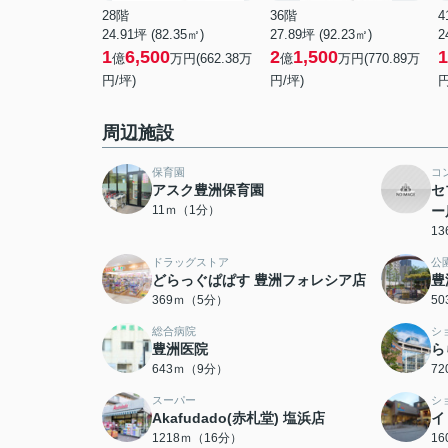
28階
36階
4
24.91坪 (82.35㎡)
27.89坪 (92.23㎡)
2
1
6,500
2
1,500
1
億
万円(662.38万
億
万円(770.89万
円/坪)
円/坪)
円
周辺施設
保育園
コ
アスク豊洲保育園
セ
11ｍ（1分）
ー
1
ドラッグストア
公
どらっぐぱぱす 豊洲フォレシア店
豊
369ｍ（5分）
5
総合病院
シ
豊洲医院
ら
643ｍ（9分）
7
スーパー
シ
Akafudado(赤札堂) 塩浜店
イ
1218ｍ（16分）
1