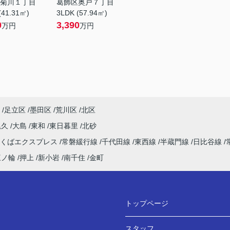
菊川１丁目
葛飾区奥戸７丁目
(41.31㎡)
3LDK (57.94㎡)
0
3,390
万円
万円
足立区
墨田区
荒川区
北区
尾久
大島
東和
東日暮里
北砂
つくばエクスプレス
常磐緩行線
千代田線
東西線
半蔵門線
日比谷線
三ノ輪
押上
新小岩
南千住
金町
トップページ
スタッフ