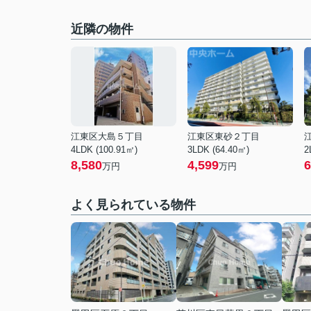
近隣の物件
江東区大島５丁目
江東区東砂２丁目
4LDK (100.91㎡)
3LDK (64.40㎡)
2
8,580
4,599
6
万円
万円
よく見られている物件