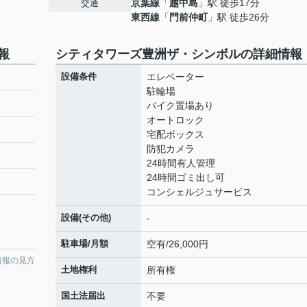
京葉線
「
越中島
」駅 徒歩17分
交通
東西線
「
門前仲町
」駅 徒歩26分
報
シティタワーズ豊洲ザ・シンボルの詳細情報
設備条件
エレベーター
駐輪場
バイク置場あり
オートロック
宅配ボックス
防犯カメラ
24時間有人管理
24時間ゴミ出し可
コンシェルジュサービス
設備(その他)
-
駐車場/月額
空有/26,000円
情報の見方
土地権利
所有権
国土法届出
不要