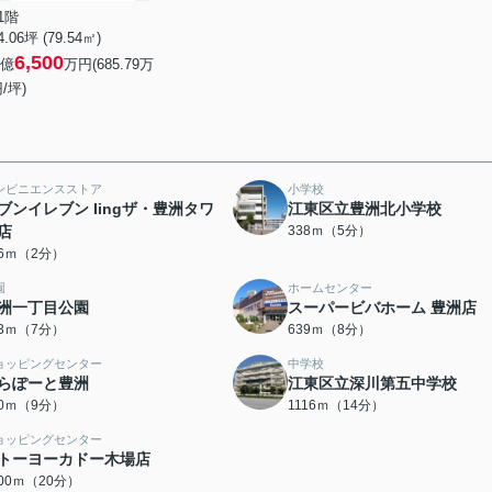
1階
4.06坪 (79.54㎡)
6,500
億
万円(685.79万
/坪)
ンビニエンスストア
小学校
ブンイレブン Iingザ・豊洲タワ
江東区立豊洲北小学校
店
338ｍ（5分）
36ｍ（2分）
園
ホームセンター
洲一丁目公園
スーパービバホーム 豊洲店
03ｍ（7分）
639ｍ（8分）
ョッピングセンター
中学校
らぽーと豊洲
江東区立深川第五中学校
20ｍ（9分）
1116ｍ（14分）
ョッピングセンター
トーヨーカドー木場店
600ｍ（20分）