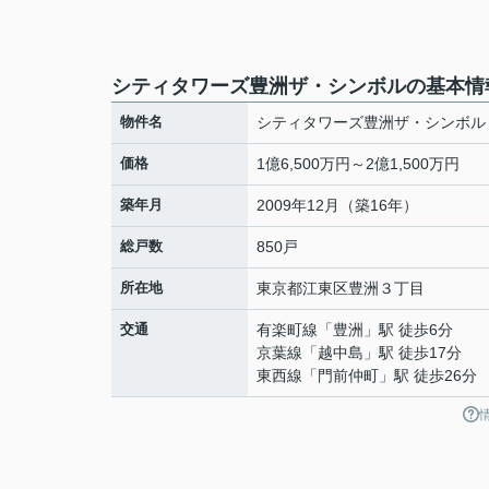
シティタワーズ豊洲ザ・シンボルの基本情
物件名
シティタワーズ豊洲ザ・シンボル
価格
1億6,500万円～2億1,500万円
築年月
2009年12月（築16年）
総戸数
850戸
所在地
東京都
江東区
豊洲
３丁目
交通
有楽町線
「
豊洲
」駅 徒歩6分
京葉線
「
越中島
」駅 徒歩17分
東西線
「
門前仲町
」駅 徒歩26分