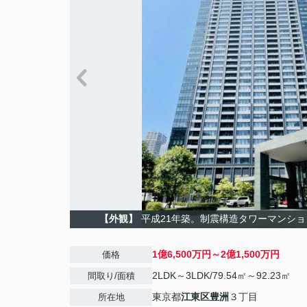
【外観】
平成21年築。制震構造タワーマンシ
1億6,500万円～2億1,500万円
価格
2LDK～3LDK/79.54㎡～92.23㎡
間取り/面積
東京都
江東区
豊洲
３丁目
所在地