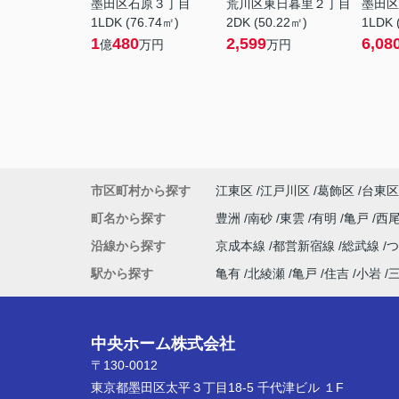
墨田区石原３丁目
荒川区東日暮里２丁目
墨田区
1LDK (76.74㎡)
2DK (50.22㎡)
1LDK 
1
480
2,599
6,08
億
万円
万円
市区町村から探す
江東区
江戸川区
葛飾区
台東区
町名から探す
豊洲
南砂
東雲
有明
亀戸
西
沿線から探す
京成本線
都営新宿線
総武線
駅から探す
亀有
北綾瀬
亀戸
住吉
小岩
中央ホーム株式会社
〒130-0012
東京都墨田区太平３丁目18-5 千代津ビル １F