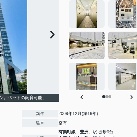
ョン。ペットの飼育可能。
2009年12月(築16年)
築年
空有
駐車
有楽町線
「
豊洲
」駅 徒歩6分