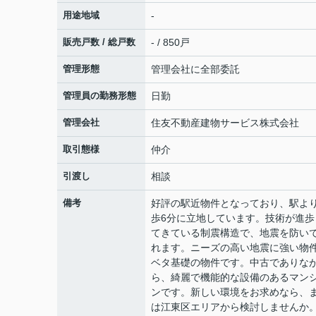
用途地域
-
販売戸数 / 総戸数
- / 850戸
管理形態
管理会社に全部委託
管理員の勤務形態
日勤
管理会社
住友不動産建物サービス株式会社
取引態様
仲介
引渡し
相談
備考
好評の駅近物件となっており、駅よ
歩6分に立地しています。技術が進歩
てきている制震構造で、地震を防い
れます。ニーズの高い地震に強い物
ベタ基礎の物件です。中古でありな
ら、綺麗で機能的な設備のあるマン
ンです。新しい環境をお求めなら、
は江東区エリアから検討しませんか