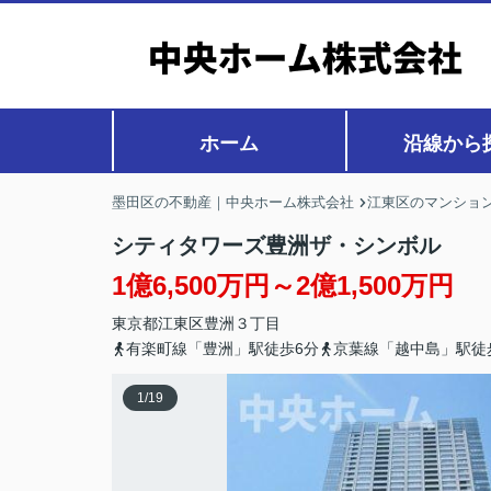
ホーム
沿線から
墨田区の不動産｜中央ホーム株式会社
江東区のマンション
シティタワーズ豊洲ザ・シンボル
1億6,500万円～2億1,500万円
東京都
江東区
豊洲
３丁目
有楽町線「豊洲」駅徒歩6分
京葉線「越中島」駅徒
1
/
19