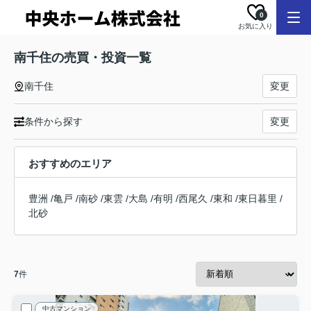
0
お気に入り
南千住の売買・投資一覧
南千住
変更
条件から探す
変更
おすすめのエリア
豊洲
/
亀戸
/
南砂
/
東雲
/
大島
/
有明
/
西尾久
/
東和
/
東日暮里
/
北砂
7
件
中古マンション