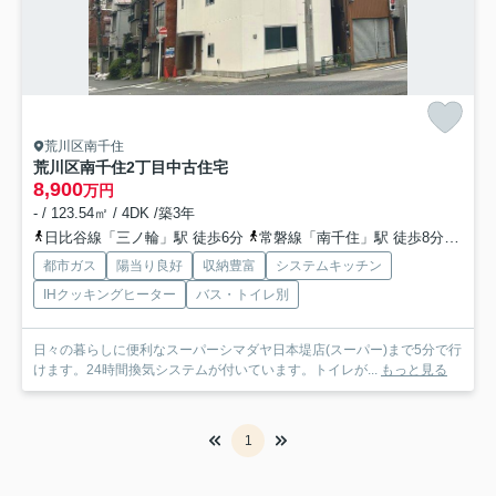
荒川区南千住
荒川区南千住2丁目中古住宅
8,900
万円
- / 123.54㎡ / 4DK /築3年
日比谷線「三ノ輪」駅 徒歩6分
常磐線「南千住」駅 徒歩8分
京成
都市ガス
陽当り良好
収納豊富
システムキッチン
IHクッキングヒーター
バス・トイレ別
日々の暮らしに便利なスーパーシマダヤ日本堤店(スーパー)まで5分で行
けます。24時間換気システムが付いています。トイレが...
もっと見る
1