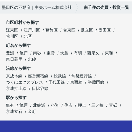
墨田区の不動産｜中央ホーム株式会社
南千住の売買・投資一覧
市区町村から探す
江東区
江戸川区
葛飾区
台東区
足立区
墨田区
荒川区
北区
町名から探す
豊洲
亀戸
南砂
東雲
大島
有明
西尾久
東和
東日暮里
北砂
沿線から探す
京成本線
都営新宿線
総武線
常磐緩行線
つくばエクスプレス
千代田線
東西線
半蔵門線
京成押上線
日比谷線
駅から探す
亀有
亀戸
北綾瀬
小岩
住吉
押上
三ノ輪
青砥
京成立石
金町