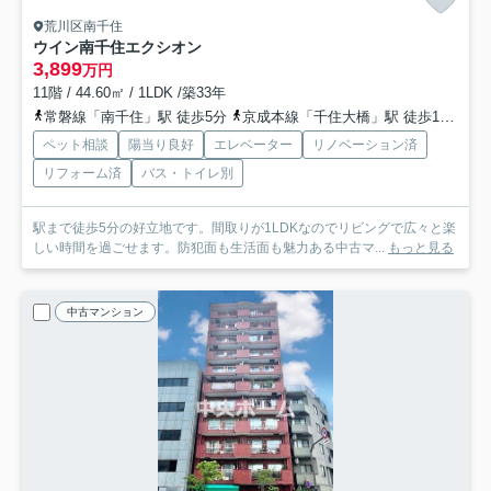
荒川区南千住
ウイン南千住エクシオン
3,899
万円
11階 / 44.60㎡ / 1LDK /築33年
常磐線「南千住」駅 徒歩5分
京成本線「千住大橋」駅 徒歩10分
千
ペット相談
陽当り良好
エレベーター
リノベーション済
リフォーム済
バス・トイレ別
駅まで徒歩5分の好立地です。間取りが1LDKなのでリビングで広々と楽
しい時間を過ごせます。防犯面も生活面も魅力ある中古マ...
もっと見る
中古マンション