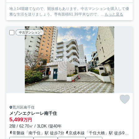
地上14階建てなので、開放感もあります。中古マンションを購入して優
雅な生活を送りましょう。専有面積61.39平米なので、...
もっと見る
中古マンション
荒川区南千住
メゾンエクレーレ南千住
5,499
万円
2階 / 62.70㎡ / 3LDK /築40年
常磐線「南千住」駅 徒歩7分
京成本線「千住大橋」駅 徒歩9分
日