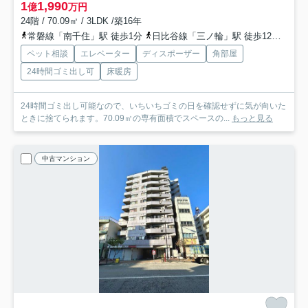
1
1,990
億
万円
24階 / 70.09㎡ / 3LDK /築16年
常磐線「南千住」駅 徒歩1分
日比谷線「三ノ輪」駅 徒歩12分
京成
ペット相談
エレベーター
ディスポーザー
角部屋
24時間ゴミ出し可
床暖房
24時間ゴミ出し可能なので、いちいちゴミの日を確認せずに気が向いた
ときに捨てられます。70.09㎡の専有面積でスペースの...
もっと見る
中古マンション