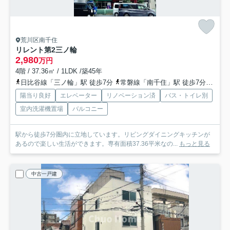
荒川区南千住
リレント第2三ノ輪
2,980
万円
4階 / 37.36㎡ / 1LDK /築45年
日比谷線「三ノ輪」駅 徒歩7分
常磐線「南千住」駅 徒歩7分
京成
陽当り良好
エレベーター
リノベーション済
バス・トイレ別
室内洗濯機置場
バルコニー
駅から徒歩7分圏内に立地しています。リビングダイニングキッチンが
あるので楽しい生活ができます。専有面積37.36平米なの...
もっと見る
中古一戸建