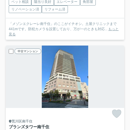
ペット相談
陽当り良好
エレベーター
角部屋
リノベーション済
リフォーム済
「メゾンエクレーレ南千住」のここがイチオシ。土屋クリニックまで
441mです。防犯カメラを設置しており、万が一のときも対応...
もっと
見る
中古マンション
荒川区南千住
ブランズタワー南千住