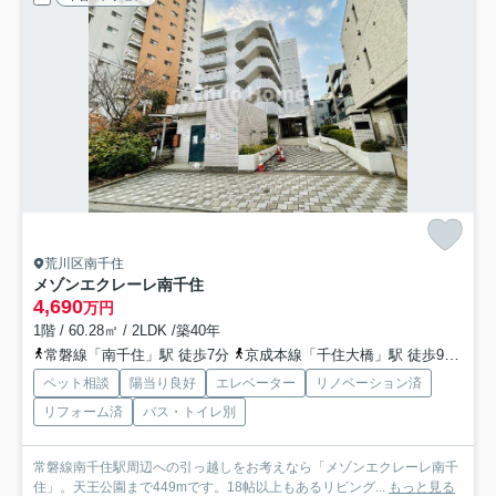
荒川区南千住
メゾンエクレーレ南千住
4,690
万円
1階 / 60.28㎡ / 2LDK /築40年
常磐線「南千住」駅 徒歩7分
京成本線「千住大橋」駅 徒歩9分
日
ペット相談
陽当り良好
エレベーター
リノベーション済
リフォーム済
バス・トイレ別
常磐線南千住駅周辺への引っ越しをお考えなら「メゾンエクレーレ南千
住」。天王公園まで449mです。18帖以上もあるリビング...
もっと見る