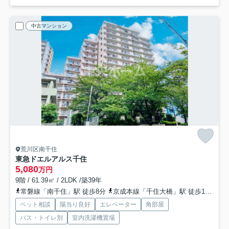
中古マンション
荒川区南千住
東急ドエルアルス千住
5,080
万円
9階 / 61.39㎡ / 2LDK /築39年
常磐線「南千住」駅 徒歩8分
京成本線「千住大橋」駅 徒歩12分
日
ペット相談
陽当り良好
エレベーター
角部屋
バス・トイレ別
室内洗濯機置場