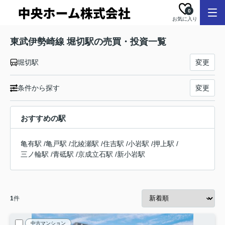
0
お気に入り
東武伊勢崎線 堀切駅の売買・投資一覧
堀切駅
変更
条件から探す
変更
おすすめの駅
亀有駅
/
亀戸駅
/
北綾瀬駅
/
住吉駅
/
小岩駅
/
押上駅
/
三ノ輪駅
/
青砥駅
/
京成立石駅
/
新小岩駅
1
件
中古マンション