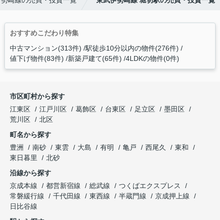
伊勢崎線の売買・投資一覧
東武伊勢崎線 堀切駅の売買・投資一覧
おすすめこだわり特集
中古マンション(313件)
駅徒歩10分以内の物件(276件)
値下げ物件(83件)
新築戸建て(65件)
4LDKの物件(0件)
市区町村から探す
江東区
江戸川区
葛飾区
台東区
足立区
墨田区
荒川区
北区
町名から探す
豊洲
南砂
東雲
大島
有明
亀戸
西尾久
東和
東日暮里
北砂
沿線から探す
京成本線
都営新宿線
総武線
つくばエクスプレス
常磐緩行線
千代田線
東西線
半蔵門線
京成押上線
日比谷線