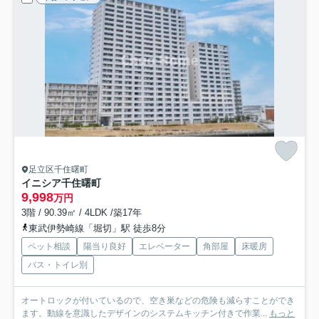
足立区千住曙町
イニシア千住曙町
9,998
万円
3階 / 90.39㎡ / 4LDK /築17年
東武伊勢崎線「堀切」駅 徒歩8分
ペット相談
陽当り良好
エレベーター
角部屋
床暖房
バス・トイレ別
オートロックが付いているので、空き巣などの危険も減らすことができ
ます。動線を意識したデザインのシステムキッチン付きで作業...
もっと