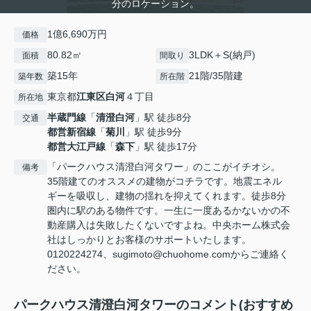
分のロケーション。
1億6,690万円
価格
80.82㎡
3LDK＋S(納戸)
面積
間取り
築15年
21階/35階建
築年数
所在階
東京都
江東区
白河
４丁目
所在地
半蔵門線
「
清澄白河
」駅 徒歩8分
交通
都営新宿線
「
菊川
」駅 徒歩9分
都営大江戸線
「
森下
」駅 徒歩17分
「パークハウス清澄白河タワー」のここがイチオシ。
備考
35階建てのオススメの建物がコチラです。地震エネル
ギーを吸収し、建物の揺れを抑えてくれます。徒歩8分
圏内に駅のある物件です。一生に一度あるかないかの不
動産購入は失敗したくないですよね。中央ホーム株式会
社はしっかりとお客様のサポートいたします。
0120224274、sugimoto@chuohome.comからご連絡く
ださい。
パークハウス清澄白河タワーのコメント(おすすめ