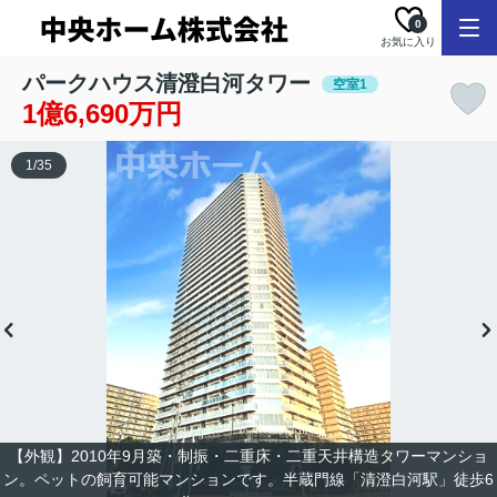
0
お気に入り
パークハウス清澄白河タワー
空室1
1億6,690万円
1
/
35
【外観】2010年9月築・制振・二重床・二重天井構造タワーマンショ
ン。ペットの飼育可能マンションです。半蔵門線「清澄白河駅」徒歩6