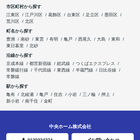
市区町村から探す
江東区
江戸川区
葛飾区
台東区
足立区
墨田区
荒川区
北区
町名から探す
豊洲
南砂
東雲
有明
亀戸
西尾久
大島
東和
東日暮里
北砂
沿線から探す
京成本線
都営新宿線
総武線
つくばエクスプレス
常磐緩行線
千代田線
東西線
半蔵門線
日比谷線
常磐線
駅から探す
亀有
北綾瀬
亀戸
住吉
小岩
三ノ輪
押上
新小岩
南千住
金町
中央ホーム株式会社