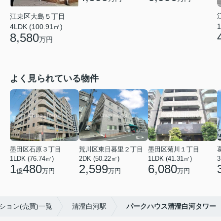
江東区大島５丁目
1
4LDK (100.91㎡)
8,580
万円
よく見られている物件
墨田区石原３丁目
荒川区東日暮里２丁目
墨田区菊川１丁目
1LDK (76.74㎡)
2DK (50.22㎡)
1LDK (41.31㎡)
3
1
480
2,599
6,080
億
万円
万円
万円
ション(売買)一覧
清澄白河駅
パークハウス清澄白河タワー