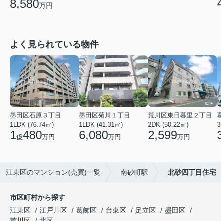
8,580
万円
よく見られている物件
墨田区石原３丁目
墨田区菊川１丁目
荒川区東日暮里２丁目
1LDK (76.74㎡)
1LDK (41.31㎡)
2DK (50.22㎡)
3
1
480
6,080
2,599
億
万円
万円
万円
江東区のマンション(売買)一覧
南砂町駅
北砂四丁目住宅
市区町村から探す
江東区
江戸川区
葛飾区
台東区
足立区
墨田区
荒川区
北区