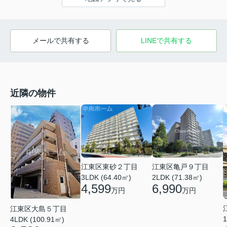
メールで共有する
LINEで共有する
近隣の物件
江東区亀戸９丁目
江東区東砂２丁目
2LDK (71.38㎡)
3LDK (64.40㎡)
6,990
4,599
万円
万円
江東区大島５丁目
1
4LDK (100.91㎡)