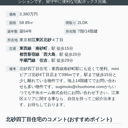
ンションです。留守中に便利な宅配ボックス完備。
3,380万円
価格
58.89㎡
2LDK
面積
間取り
築54年
7階/14階建
築年数
所在階
東京都
江東区
北砂
４丁目
所在地
東西線
「
南砂町
」駅 徒歩15分
交通
都営新宿線
「
西大島
」駅 徒歩20分
半蔵門線
「
住吉
」駅 徒歩29分
北砂四丁目住宅：東西線南砂町駅にも近くて便利。mini
備考
ピアゴ北砂4丁目店まで396mです。駅まで徒歩15分と
少し離れている物件です。地上14階建てでお問い合わ
せも多い物件です。sugimoto@chuohome.comからい
つでも中央ホーム株式会社にお問い合わせ下さい。江東
区エリアに関する事なら、自信を持ってご紹介出来ま
す。お待ちしております。
北砂四丁目住宅のコメント(おすすめポイント)