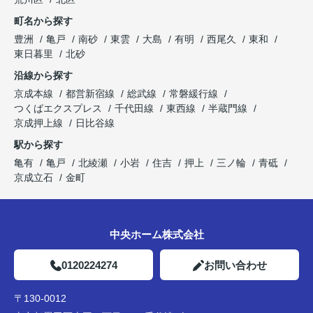
町名から探す
豊洲
亀戸
南砂
東雲
大島
有明
西尾久
東和
東日暮里
北砂
沿線から探す
京成本線
都営新宿線
総武線
常磐緩行線
つくばエクスプレス
千代田線
東西線
半蔵門線
京成押上線
日比谷線
駅から探す
亀有
亀戸
北綾瀬
小岩
住吉
押上
三ノ輪
青砥
京成立石
金町
中央ホーム株式会社
0120224274
お問い合わせ
〒130-0012