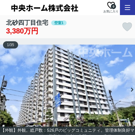
0
お気に入り
北砂四丁目住宅
空室1
3,380万円
1
/
35
【外観】外観。総戸数：526戸のビッグコミュニティ。管理体制良好マ