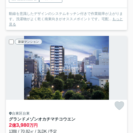
動線を意識したデザインのシステムキッチン付きで作業能率が上がりま
す。洗濯物がよく乾く南東向きがオススメポイントです。宅配...
もっと
見る
新築マンション
台東区台東
グランドメゾンオカチマチコウエン
2
3,980
億
万円
13階 / 70.82㎡ / 3LDK /予定