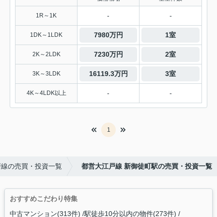
-
-
1R～1K
7980万円
1室
1DK～1LDK
7230万円
2室
2K～2LDK
16119.3万円
3室
3K～3LDK
-
-
4K～4LDK以上
1
戸線の売買・投資一覧
都営大江戸線 新御徒町駅の売買・投資一覧
おすすめこだわり特集
中古マンション(313件)
駅徒歩10分以内の物件(273件)