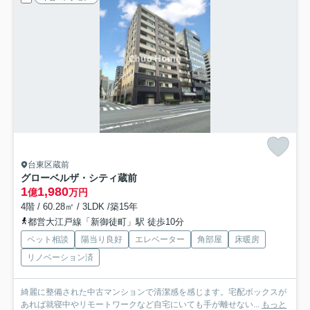
台東区蔵前
グローベルザ・シティ蔵前
1
1,980
億
万円
4階 / 60.28㎡ / 3LDK /築15年
都営大江戸線「新御徒町」駅 徒歩10分
ペット相談
陽当り良好
エレベーター
角部屋
床暖房
リノベーション済
綺麗に整備された中古マンションで清潔感を感じます。宅配ボックスが
あれば就寝中やリモートワークなど自宅にいても手が離せない...
もっと