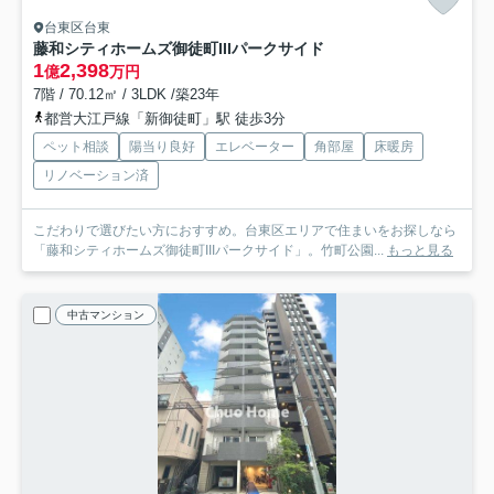
台東区台東
藤和シティホームズ御徒町IIIパークサイド
1
2,398
億
万円
7階 / 70.12㎡ / 3LDK /築23年
都営大江戸線「新御徒町」駅 徒歩3分
ペット相談
陽当り良好
エレベーター
角部屋
床暖房
リノベーション済
こだわりで選びたい方におすすめ。台東区エリアで住まいをお探しなら
「藤和シティホームズ御徒町IIIパークサイド」。竹町公園...
もっと見る
中古マンション