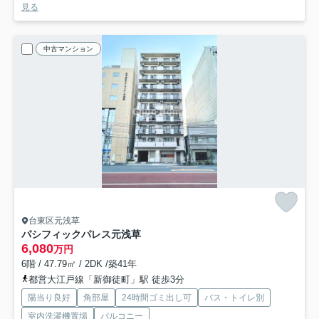
見る
中古マンション
台東区元浅草
パシフィックパレス元浅草
6,080
万円
6階 / 47.79㎡ / 2DK /築41年
都営大江戸線「新御徒町」駅 徒歩3分
陽当り良好
角部屋
24時間ゴミ出し可
バス・トイレ別
室内洗濯機置場
バルコニー