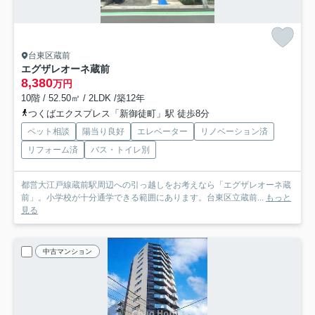
台東区蔵前
エグザレオーネ蔵前
8,380
万円
10階 / 52.50㎡ / 2LDK /築12年
つくばエクスプレス「新御徒町」駅 徒歩8分
ペット相談
陽当り良好
エレベーター
リノベーション済
リフォーム済
バス・トイレ別
都営大江戸線蔵前駅周辺への引っ越しをお考えなら「エグザレオーネ蔵
前」。小学校が十分通学できる範囲にあります。台東区立蔵前...
もっと
見る
中古マンション