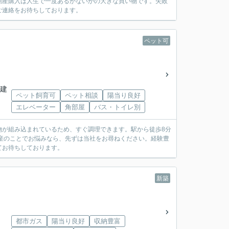
動産購入は人生で一度あるかないかの大きな買い物です。失敗
ご連絡をお待ちしております。
ペット可
階建
ペット飼育可
ペット相談
陽当り良好
エレベーター
角部屋
バス・トイレ別
物が組み込まれているため、すぐ調理できます。駅から徒歩8分
動産のことでお悩みなら、先ずは当社をお尋ねください。経験豊
てお待ちしております。
新築
都市ガス
陽当り良好
収納豊富