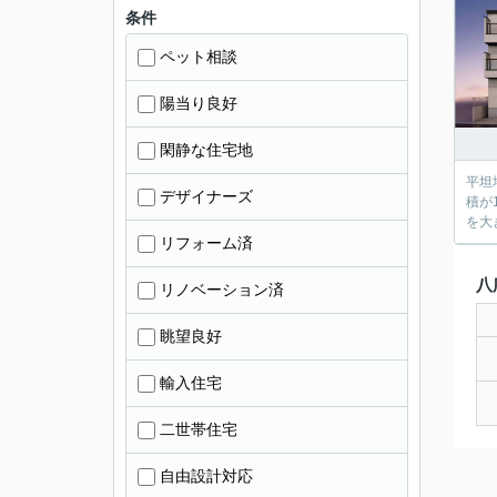
条件
ペット相談
陽当り良好
閑静な住宅地
平坦
デザイナーズ
積が
を大
リフォーム済
八
リノベーション済
眺望良好
輸入住宅
二世帯住宅
自由設計対応