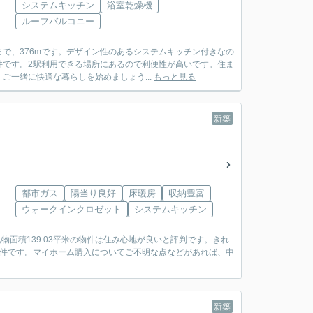
システムキッチン
浴室乾燥機
ルーフバルコニー
で、376mです。デザイン性のあるシステムキッチン付きなの
件です。2駅利用できる場所にあるので利便性が高いです。住ま
一緒に快適な暮らしを始めましょう...
もっと見る
新築
都市ガス
陽当り良好
床暖房
収納豊富
ウォークインクロゼット
システムキッチン
面積139.03平米の物件は住み心地が良いと評判です。きれ
物件です。マイホーム購入についてご不明な点などがあれば、中
。
新築