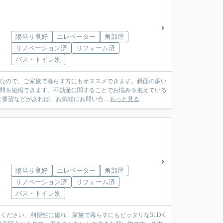
陽当り良好
エレベーター
角部屋
リノベーション済
リフォーム済
バス・トイレ別
Kなので、ご家族で暮らす方にもオススメできます。斜面の多い
時間を短縮できます。不動産に関することでお悩みを抱えている
望などがあれば、お気軽にお問い合...
もっと見る
陽当り良好
エレベーター
角部屋
リノベーション済
リフォーム済
バス・トイレ別
討ください。利便性に優れ、家族で暮らすにもピッタリな3LDK