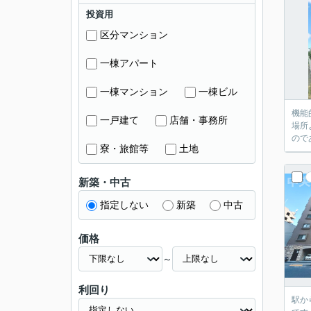
投資用
区分マンション
一棟アパート
一棟マンション
一棟ビル
機能
一戸建て
店舗・事務所
場所
ので
寮・旅館等
土地
新築・中古
指定しない
新築
中古
価格
～
利回り
駅か