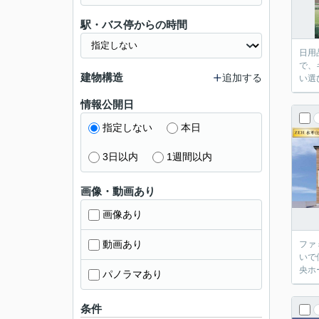
駅・バス停からの時間
日用
で、
建物構造
追加する
い選
情報公開日
指定しない
本日
3日以内
1週間以内
画像・動画あり
画像あり
動画あり
ファ
いで
央ホ
パノラマあり
条件