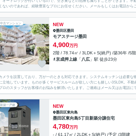
。オートロックが付いているので、空き巣などの危険も減らすことができます。不
くないのであれば、経験豊富なプロにお任せください。メールもしくはお電話から
中古マンション
NEW
墨田区
墨田
モアステージ墨田
4,900
万円
2階 / 78.74㎡ / 3LDK＋S(納戸) /築36年 /5
京成押上線
「
八広
」駅 徒歩23分
カメラを設置しており、万が一のときも対応できます。システムキッチンは必要な
に立地しています。ものが多くサービスルームが欲しい方にも嬉しい3SLDK。不
プロのスタッフがお客様のお悩みを解消いたします。ご連絡はメール又はお電話に
新築一戸建
NEW
墨田区
東向島
墨田区東向島5丁目新築分譲住宅
4,780
万円
- / 61.17㎡ / 2LDK＋S(納戸) /予定 /3階建