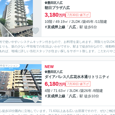
墨田区
八広
朝日プラザ八広
3,180
7月30日 値下げ
万円
10階 / 49.19㎡ / 2LDK /築45年 /11階建
京成押上線
「
八広
」駅 徒歩5分
的で使いやすいシステムキッチン付きなので、お料理を楽しめます。間取りが2LD
よりも、坂の少ない平坦地での生活はいかがですか。駅まで徒歩5分なので、移動
あれば、地域に詳しい当社スタッフが住まい探しをサポート致します。こだわりやご要
中古マンション
NEW
墨田区
八広
ダイアパレス八広花水木通りトリニティ
6,180
7月30日 値下げ
万円
4階 / 71.63㎡ / 3LDK /築26年 /8階建
京成押上線
「
八広
」駅 徒歩10分
ら徒歩10分圏内に立地しています。71.63以上ある広いお部屋ですので、ぜひご検