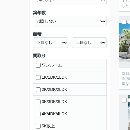
です
した
築年数
面積
～
間取り
ワンルーム
防犯
1K/1DK/1LDK
圏内
富な
2K/2DK/2LDK
3K/3DK/3LDK
4K/4DK/4LDK
5K以上