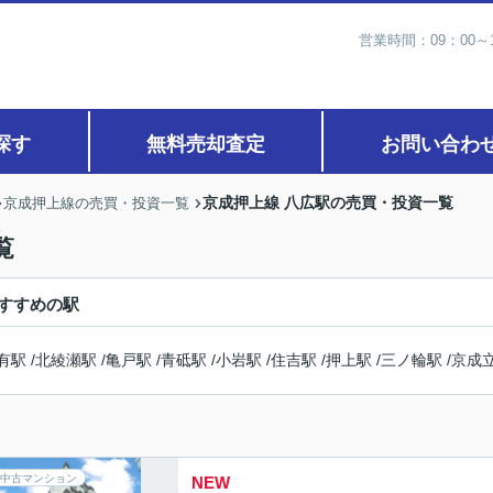
営業時間：09：00
探す
無料売却査定
お問い合わ
京成押上線 八広駅の売買・投資一覧
京成押上線の売買・投資一覧
覧
すすめの駅
有駅
/
北綾瀬駅
/
亀戸駅
/
青砥駅
/
小岩駅
/
住吉駅
/
押上駅
/
三ノ輪駅
/
京成
中古マンション
NEW