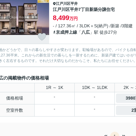
江戸川区
平井
江戸川区平井7丁目新築分譲住宅
8,499
万円
- / 127.36㎡ / 3LDK＋S(納戸) /新築 /3階建
京成押上線
「
八広
」駅 徒歩27分
地かどうかで、日々の暮らしやすさが変わります。駐輪場があるので、バイクも自
127.36平米。これからの新生活での暮らしを一新するために、新築戸建てはいか
きく左右するものです。それだけ大切なものだからこそ、私たちにお任せください
広の掲載物件の価格相場
1R ～ 1K
1DK ～ 1LDK
2K ～ 
-
-
価格相場
398
-
-
空室件数
2