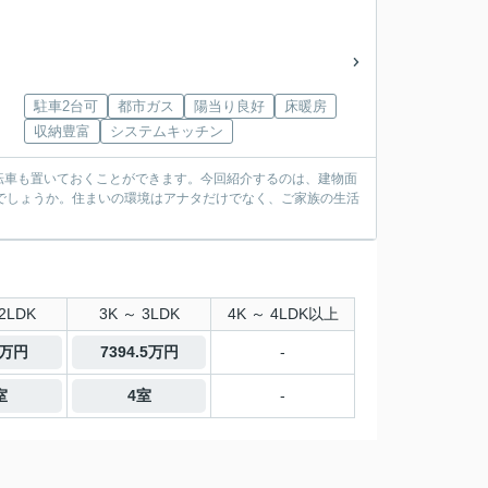
駐車2台可
都市ガス
陽当り良好
床暖房
収納豊富
システムキッチン
転車も置いておくことができます。今回紹介するのは、建物面
がでしょうか。住まいの環境はアナタだけでなく、ご家族の生活
。
2LDK
3K ～ 3LDK
4K ～ 4LDK以上
0万円
7394.5万円
-
室
4室
-