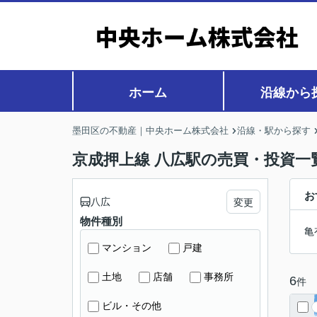
ホーム
沿線から
墨田区の不動産｜中央ホーム株式会社
沿線・駅から探す
京成押上線 八広駅の売買・投資一
お
八広
変更
物件種別
亀
マンション
戸建
土地
店舗
事務所
6
件
ビル・その他