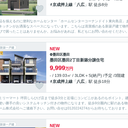
京成押上線
「
八広
」駅 徒歩8分
品を揃えるのに便利なホームセンター「ホームセンターコーナンドイト東向島店」ま
キッチンがお洒落なスペースになっています。こちらは清潔感のある新築戸建て物
びで困ったことはありませんか。お悩みがあれば、私どもにお問い合わせください。ご
新築一戸建
NEW
墨田区
墨田
墨田区墨田2丁目新築分譲住宅
9,999
万円
- / 139.03㎡ / 3LDK＋S(納戸) /予定 /3階建
京成押上線
「
八広
」駅 徒歩18分
ミリーマート 坪田しらひげ店まで徒歩3分と近場にコンビニがあるのもポイント。建物
使い勝手の良いシステムキッチン付きの物件になります。徒歩9分圏内に駅のある
ーム株式会社へご連絡下さい。お問い合せは0120224274からお待ちしております
新築一戸建
NEW