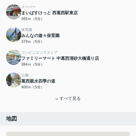
スーパー
まいばすけっと 西葛西駅東店
365ｍ（5分）
保育園
みんなの遊々保育園
379ｍ（5分）
コンビニエンスストア
ファミリーマート 中葛西清砂大橋通り店
384ｍ（5分）
公園
葛西親水四季の道
400ｍ（5分）
すべて見る
地図