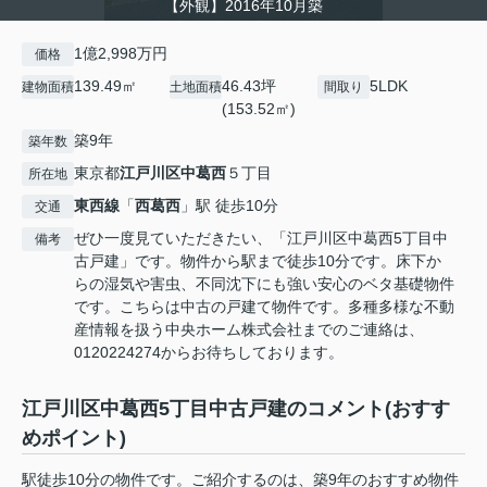
【外観】2016年10月築
1億2,998万円
価格
139.49㎡
46.43坪
5LDK
建物面積
土地面積
間取り
(153.52㎡)
築9年
築年数
東京都
江戸川区
中葛西
５丁目
所在地
東西線
「
西葛西
」駅 徒歩10分
交通
ぜひ一度見ていただきたい、「江戸川区中葛西5丁目中
備考
古戸建」です。物件から駅まで徒歩10分です。床下か
らの湿気や害虫、不同沈下にも強い安心のベタ基礎物件
です。こちらは中古の戸建て物件です。多種多様な不動
産情報を扱う中央ホーム株式会社までのご連絡は、
0120224274からお待ちしております。
江戸川区中葛西5丁目中古戸建のコメント(おすす
めポイント)
駅徒歩10分の物件です。ご紹介するのは、築9年のおすすめ物件