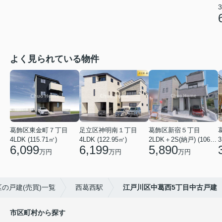
3
よく見られている物件
葛飾区東金町７丁目
足立区神明南１丁目
葛飾区新宿５丁目
4LDK (115.71㎡)
4LDK (122.95㎡)
2LDK＋2S(納戸) (106.19㎡)
3
6,099
6,199
5,890
万円
万円
万円
の戸建(売買)一覧
西葛西駅
江戸川区中葛西5丁目中古戸建
市区町村から探す