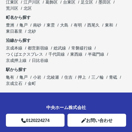
江東区
江戸川区
葛飾区
台東区
足立区
墨田区
荒川区
北区
町名から探す
豊洲
亀戸
南砂
東雲
大島
有明
西尾久
東和
東日暮里
北砂
沿線から探す
京成本線
都営新宿線
総武線
常磐緩行線
つくばエクスプレス
千代田線
東西線
半蔵門線
京成押上線
日比谷線
駅から探す
亀有
亀戸
小岩
北綾瀬
住吉
押上
三ノ輪
青砥
京成立石
金町
中央ホーム株式会社
0120224274
お問い合わせ