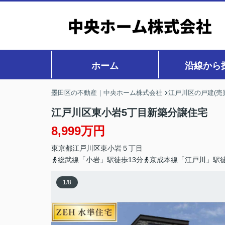
ホーム
沿線から
墨田区の不動産｜中央ホーム株式会社
江戸川区の戸建(売
江戸川区東小岩5丁目新築分譲住宅
8,999万円
東京都
江戸川区
東小岩
５丁目
総武線「小岩」駅徒歩13分
京成本線「江戸川」駅徒
1
/
8