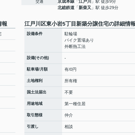
京成本線
「
江戸川
」駅 徒歩9分
交通
北総鉄道
「
新柴又
」駅 徒歩29分
情報
江戸川区東小岩5丁目新築分譲住宅の詳細情
宅
設備条件
駐輪場
バイク置場あり
外断熱工法
設備(その他)
-
駐車場/月額
有/0円
土地権利
所有権
国土法届出
不要
用途地域
第一種住居
取引態様
仲介
引渡し
相談