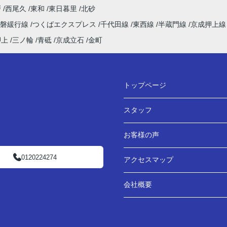
戸
西尾久
東和
東日暮里
北砂
常磐緩行線
つくばエクスプレス
千代田線
東西線
半蔵門線
京成押上
押上
三ノ輪
青砥
京成立石
金町
トップページ
スタッフ
お客様の声
0120224274
アクセスマップ
会社概要