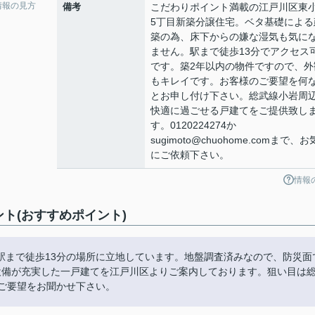
情報の見方
備考
こだわりポイント満載の江戸川区東
5丁目新築分譲住宅。ベタ基礎による
築の為、床下からの嫌な湿気も気に
ません。駅まで徒歩13分でアクセス
です。築2年以内の物件ですので、外
もキレイです。お客様のご要望を何
とお申し付け下さい。総武線小岩周
快適に過ごせる戸建てをご提供致し
す。0120224274か
sugimoto@chuohome.comまで、
にご依頼下さい。
情報
ト(おすすめポイント)
駅まで徒歩13分の場所に立地しています。地盤調査済みなので、防災面
設備が充実した一戸建てを江戸川区よりご案内しております。狙い目は
mまでご要望をお聞かせ下さい。