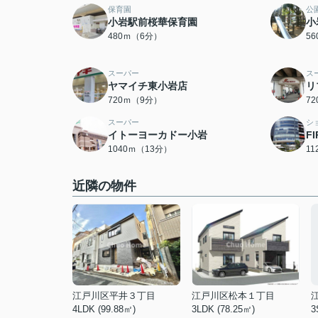
保育園
公
小岩駅前桜華保育園
小
480ｍ（6分）
5
スーパー
ス
ヤマイチ東小岩店
リ
720ｍ（9分）
7
スーパー
シ
イトーヨーカドー小岩
F
1040ｍ（13分）
1
近隣の物件
江戸川区平井３丁目
江戸川区松本１丁目
4LDK (99.88㎡)
3LDK (78.25㎡)
3