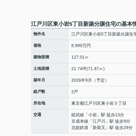
江戸川区東小岩5丁目新築分譲住宅の基本
物件名
江戸川区東小岩5丁目新築分譲住
価格
8,999万円
建物面積
127.01㎡
土地面積
21.74坪(71.87㎡)
築年月
2026年9月（予定）
総戸数
2戸
所在地
東京都
江戸川区
東小岩
５丁目
交通
総武線
「
小岩
」駅 徒歩13分
京成本線
「
江戸川
」駅 徒歩9分
北総鉄道
「
新柴又
」駅 徒歩29分