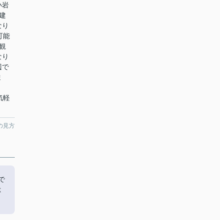
小岩
建
なり
可能
観
なり
辺で
ま
お気軽
の見方
で
総