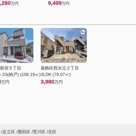
,280
9,499
万円
万円
新宿５丁目
葛飾区西水元２丁目
2S(納戸) (106.19㎡)
3LDK (79.07㎡)
0
3,980
万円
万円
足立区
墨田区
荒川区
北区