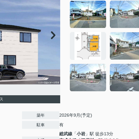
ス
2026年9月(予定)
築年
有
駐車
総武線
「
小岩
」駅 徒歩13分