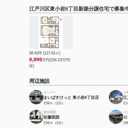
江戸川区東小岩5丁目新築分譲住宅で募集
38.42坪 (127.01㎡)
8,999
万円(234.23万円/
坪)
周辺施設
スーパー
小
まいばすけっと 東小岩6丁目店
江
159ｍ（2分）
2
総合病院
コ
佐藤医院
ロ
239ｍ（3分）
2