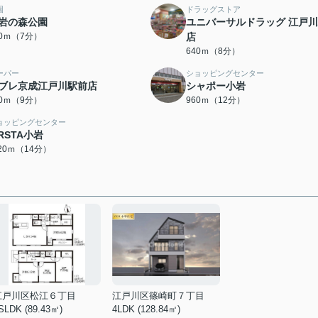
園
ドラッグストア
岩の森公園
ユニバーサルドラッグ 江戸
60ｍ（7分）
店
640ｍ（8分）
ーパー
ショッピングセンター
ブレ京成江戸川駅前店
シャポー小岩
20ｍ（9分）
960ｍ（12分）
ョッピングセンター
IRSTA小岩
120ｍ（14分）
江戸川区松江６丁目
江戸川区篠崎町７丁目
SLDK (89.43㎡)
4LDK (128.84㎡)