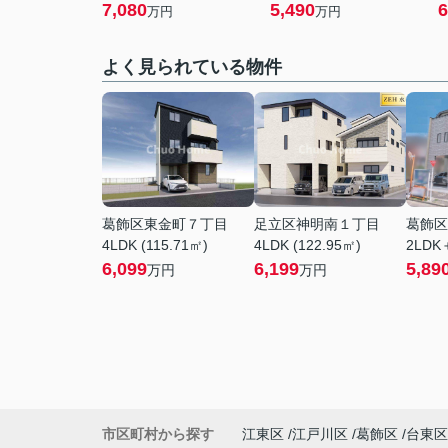
7,080
5,490
6
万円
万円
よく見られている物件
葛飾区東金町７丁目
足立区神明南１丁目
葛飾区
4LDK (115.71㎡)
4LDK (122.95㎡)
2LDK＋
6,099
6,199
5,89
万円
万円
市区町村から探す
江東区
江戸川区
葛飾区
台東区