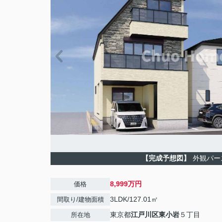
【完成予想図】
外観パー
8,999万円
価格
3LDK/127.01㎡
間取り/建物面積
東京都
江戸川区
東小岩
５丁目
所在地