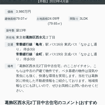
【外観】2013年4月築
3,980万円
価格
79.07㎡
24.09坪
3LDK
建物面積
土地面積
間取り
(79.65㎡)
築13年
築年数
東京都
葛飾区
西水元
２丁目
所在地
常磐緩行線
「
亀有
」駅 バス16分 東武バス「なかよし通
交通
り」 停歩3分
常磐緩行線
「
金町
」駅 バス19分 京成バス「なかよし通
り」 停歩3分
「葛飾区西水元2丁目中古住宅」のここがイチオシ。こ
備考
ちらは中古の戸建て物件です。ベタ基礎の物件は湿気や
害虫にも強く、快適な環境を実現します。当社では葛飾
区に特化した不動産情報をご紹介しております。地域情
報などにも詳しいので、ぜひお気軽にお問い合わせくだ
さい。
葛飾区西水元2丁目中古住宅のコメント(おすすめ