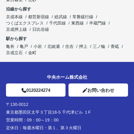
沿線から探す
京成本線
都営新宿線
総武線
常磐緩行線
つくばエクスプレス
千代田線
東西線
半蔵門線
京成押上線
日比谷線
駅から探す
亀有
亀戸
小岩
北綾瀬
住吉
押上
三ノ輪
青砥
京成立石
金町
中央ホーム株式会社
0120224274
お問い合わせ
〒130-0012
東京都墨田区太平３丁目18-5 千代津ビル １F
営業時間：
09：00～19：00
定休日：
毎週水曜日・第１、第３火曜日