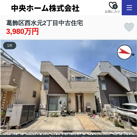
0
お気に入り
葛飾区西水元2丁目中古住宅
3,980万円
1
/
6