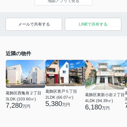
地図アプリで見る
メールで共有する
LINEで共有する
近隣の物件
葛飾区青戸５丁目
葛飾区西亀有２丁目
葛飾区東新小岩２丁目
2LDK (66.07㎡)
3
3LDK (103.60㎡)
4LDK (94.39㎡)
5,380
7,280
万円
6,180
万円
万円