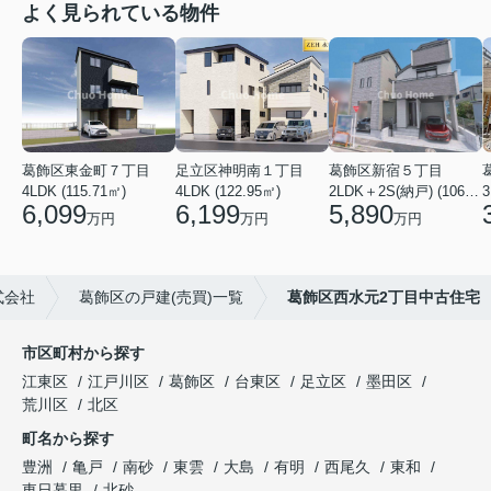
よく見られている物件
葛飾区東金町７丁目
足立区神明南１丁目
葛飾区新宿５丁目
4LDK (115.71㎡)
4LDK (122.95㎡)
2LDK＋2S(納戸) (106.19㎡)
3
6,099
6,199
5,890
万円
万円
万円
式会社
葛飾区の戸建(売買)一覧
葛飾区西水元2丁目中古住宅
市区町村から探す
江東区
江戸川区
葛飾区
台東区
足立区
墨田区
荒川区
北区
町名から探す
豊洲
亀戸
南砂
東雲
大島
有明
西尾久
東和
東日暮里
北砂