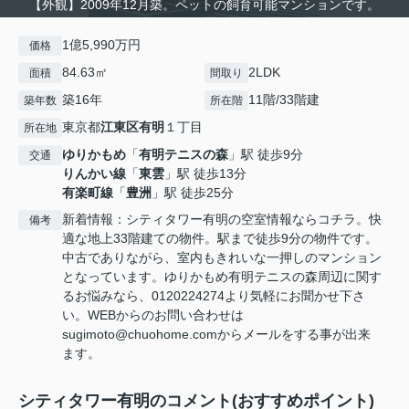
【外観】2009年12月築。ペットの飼育可能マンションです。
1億5,990万円
価格
84.63㎡
2LDK
面積
間取り
築16年
11階/33階建
築年数
所在階
東京都
江東区
有明
１丁目
所在地
ゆりかもめ
「
有明テニスの森
」駅 徒歩9分
交通
りんかい線
「
東雲
」駅 徒歩13分
有楽町線
「
豊洲
」駅 徒歩25分
新着情報：シティタワー有明の空室情報ならコチラ。快
備考
適な地上33階建ての物件。駅まで徒歩9分の物件です。
中古でありながら、室内もきれいな一押しのマンション
となっています。ゆりかもめ有明テニスの森周辺に関す
るお悩みなら、0120224274より気軽にお聞かせ下さ
い。WEBからのお問い合わせは
sugimoto@chuohome.comからメールをする事が出来
ます。
シティタワー有明のコメント(おすすめポイント)