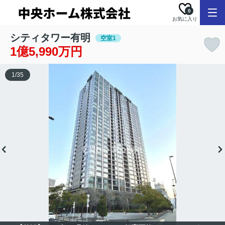
0
お気に入り
シティタワー有明
空室1
1億5,990万円
1
/
35