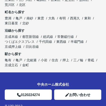
荒川区
北区
町名から探す
豊洲
亀戸
南砂
東雲
大島
有明
西尾久
東和
東日暮里
北砂
沿線から探す
京成本線
都営新宿線
総武線
常磐緩行線
つくばエクスプレス
千代田線
東西線
半蔵門線
京成押上線
日比谷線
駅から探す
亀有
亀戸
北綾瀬
小岩
住吉
押上
三ノ輪
青砥
京成立石
金町
中央ホーム株式会社
0120224274
お問い合わせ
〒130-0012