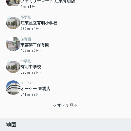
ファミリーマート 江東有明店
2ｍ（1分）
小学校
江東区立有明小学校
282ｍ（4分）
保育園
東雲第二保育園
462ｍ（6分）
中学校
有明中学校
526ｍ（7分）
スーパー
オーケー 東雲店
541ｍ（7分）
すべて見る
地図