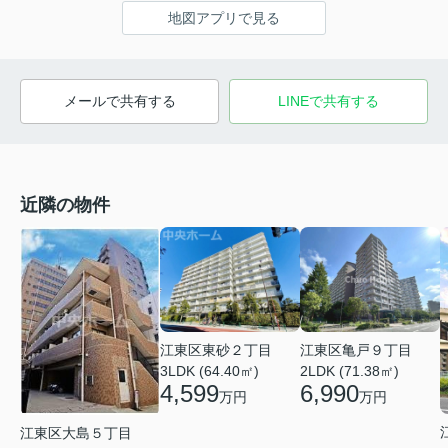
地図アプリで見る
メールで共有する
LINEで共有する
近隣の物件
江東区亀戸９丁目
江東区東砂２丁目
2LDK (71.38㎡)
3LDK (64.40㎡)
6,990
4,599
万円
万円
江東区大島５丁目