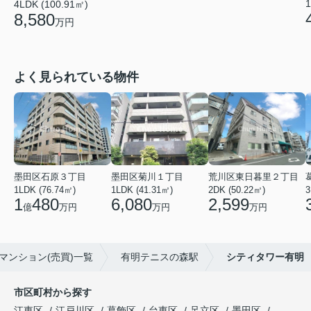
1
4LDK (100.91㎡)
8,580
万円
よく見られている物件
墨田区石原３丁目
墨田区菊川１丁目
荒川区東日暮里２丁目
1LDK (76.74㎡)
1LDK (41.31㎡)
2DK (50.22㎡)
3
1
480
6,080
2,599
億
万円
万円
万円
マンション(売買)一覧
有明テニスの森駅
シティタワー有明
市区町村から探す
江東区
江戸川区
葛飾区
台東区
足立区
墨田区