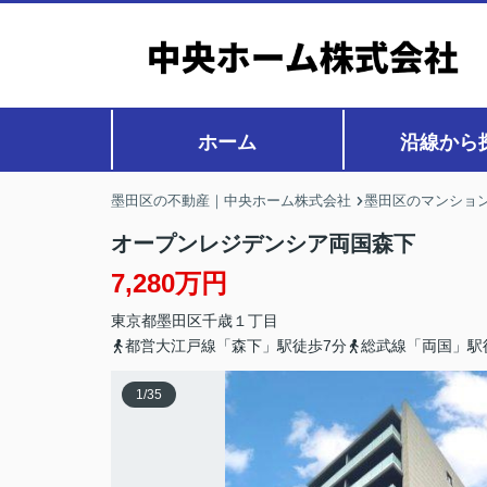
ホーム
沿線から
墨田区の不動産｜中央ホーム株式会社
墨田区のマンション
オープンレジデンシア両国森下
7,280万円
東京都
墨田区
千歳
１丁目
都営大江戸線「森下」駅徒歩7分
総武線「両国」駅
1
/
35