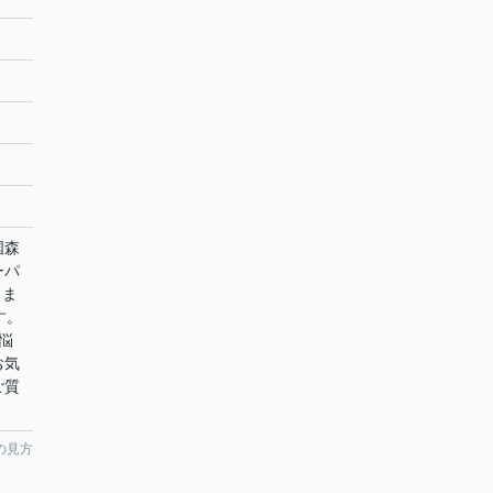
国森
ーパ
」ま
す。
悩
お気
ご質
の見方