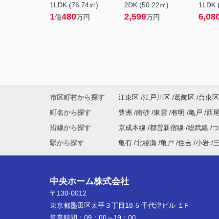
1LDK (76.74㎡)
2DK (50.22㎡)
1LDK 
1
480
2,599
6,08
億
万円
万円
市区町村から探す
江東区
江戸川区
葛飾区
台東区
町名から探す
豊洲
南砂
東雲
有明
亀戸
西
沿線から探す
京成本線
都営新宿線
総武線
駅から探す
亀有
北綾瀬
亀戸
住吉
小岩
中央ホーム株式会社
〒130-0012
東京都墨田区太平３丁目18-5 千代津ビル １F
営業時間：
09：00～19：00