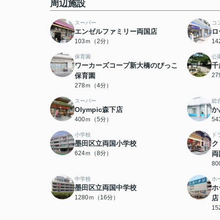
周辺施設
スーパー
コ
エンゼルファミリー両国店
ロ
103ｍ（2分）
1
保育園
公
ワーカーズコープ新大橋のびっこ
千
保育園
2
278ｍ（4分）
スーパー
総
Olympic森下店
か
400ｍ（5分）
5
小学校
ド
墨田区立両国小学校
ク
624ｍ（8分）
両
8
中学校
ホ
墨田区立両国中学校
ホ
1280ｍ（16分）
店
1