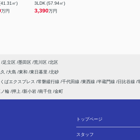
(41.31㎡)
3LDK (57.94㎡)
0
3,390
万円
万円
足立区
墨田区
荒川区
北区
尾久
大島
東和
東日暮里
北砂
つくばエクスプレス
常磐緩行線
千代田線
東西線
半蔵門線
日比谷線
三ノ輪
押上
新小岩
南千住
金町
トップページ
スタッフ