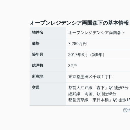
オープンレジデンシア両国森下の基本情報
物件名
オープンレジデンシア両国森下
価格
7,280万円
築年月
2017年6月（築9年）
総戸数
32戸
所在地
東京都
墨田区
千歳
１丁目
交通
都営大江戸線
「
森下
」駅 徒歩7分
総武線
「
両国
」駅 徒歩8分
都営浅草線
「
東日本橋
」駅 徒歩1