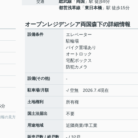
総武線
「
両国
」駅 徒歩8分
交通
都営浅草線
「
東日本橋
」駅 徒歩15分
オープンレジデンシア両国森下の詳細情報
設備条件
エレベーター
駐輪場
バイク置場あり
オートロック
宅配ボックス
防犯カメラ
設備(その他)
-
駐車場/月額
-/ 空無 2026.7.4現在
土地権利
所有権
5分
国土法届出
不要
情報の見方
用途地域
近隣商業/準工業
販売戸数 / 総戸数
- / 32戸