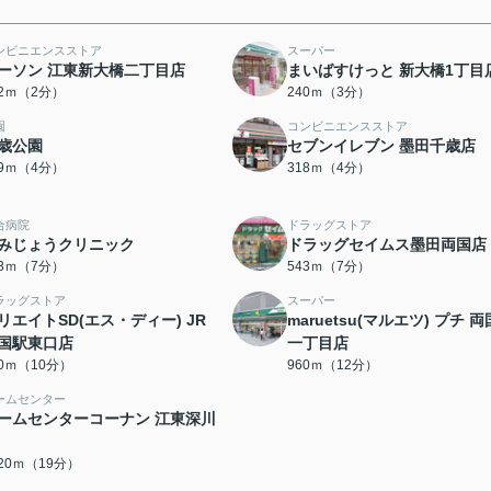
ンビニエンスストア
スーパー
ーソン 江東新大橋二丁目店
まいばすけっと 新大橋1丁目
42ｍ（2分）
240ｍ（3分）
園
コンビニエンスストア
歳公園
セブンイレブン 墨田千歳店
79ｍ（4分）
318ｍ（4分）
合病院
ドラッグストア
みじょうクリニック
ドラッグセイムス墨田両国店
43ｍ（7分）
543ｍ（7分）
ラッグストア
スーパー
リエイトSD(エス・ディー) JR
maruetsu(マルエツ) プチ 
国駅東口店
一丁目店
00ｍ（10分）
960ｍ（12分）
ームセンター
ームセンターコーナン 江東深川
520ｍ（19分）