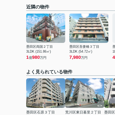
近隣の物件
墨田区両国２丁目
墨田区吾妻橋３丁目
3LDK (151.86㎡)
3LDK (54.72㎡)
1
1
980
7,980
4
億
万円
万円
よく見られている物件
墨田区石原３丁目
荒川区東日暮里２丁目
墨田区