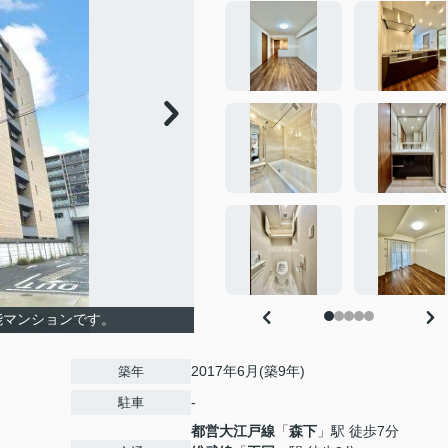
能マンションです。
2017年6月(築9年)
築年
-
駐車
都営大江戸線
「
森下
」駅 徒歩7分