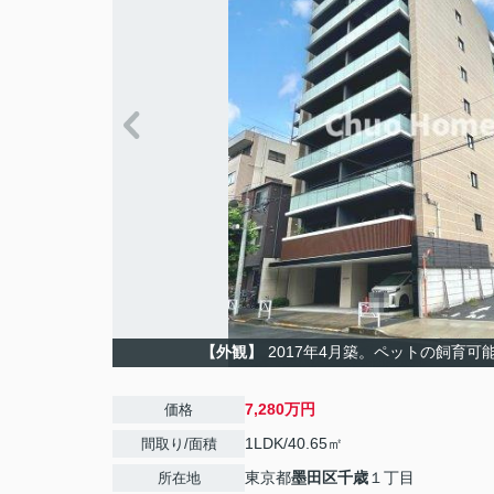
【外観】
2017年4月築。ペットの飼育可
7,280万円
価格
1LDK/40.65㎡
間取り/面積
東京都
墨田区
千歳
１丁目
所在地