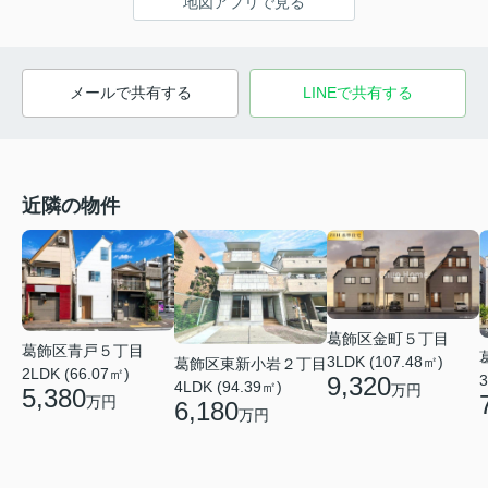
地図アプリで見る
メールで共有する
LINEで共有する
近隣の物件
葛飾区金町５丁目
葛飾区青戸５丁目
3LDK (107.48㎡)
葛飾区東新小岩２丁目
2LDK (66.07㎡)
9,320
3
4LDK (94.39㎡)
万円
5,380
万円
6,180
万円