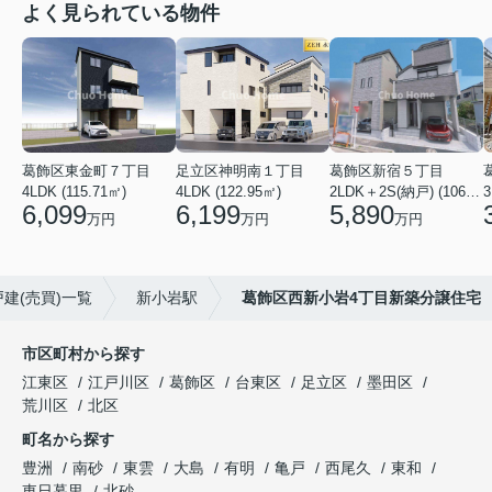
よく見られている物件
葛飾区東金町７丁目
足立区神明南１丁目
葛飾区新宿５丁目
4LDK (115.71㎡)
4LDK (122.95㎡)
2LDK＋2S(納戸) (106.19㎡)
3
6,099
6,199
5,890
万円
万円
万円
建(売買)一覧
新小岩駅
葛飾区西新小岩4丁目新築分譲住宅
市区町村から探す
江東区
江戸川区
葛飾区
台東区
足立区
墨田区
荒川区
北区
町名から探す
豊洲
南砂
東雲
大島
有明
亀戸
西尾久
東和
東日暮里
北砂