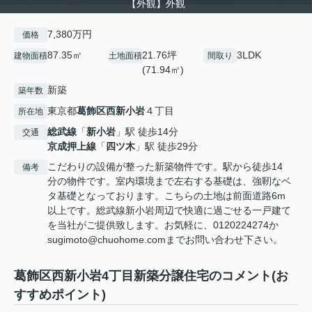
【外観】外観
7,380万円
価格
87.35㎡
21.76坪
3LDK
建物面積
土地面積
間取り
(71.94㎡)
新築
築年数
東京都
葛飾区
西新小岩
４丁目
所在地
総武線
「
新小岩
」駅 徒歩14分
交通
京成押上線
「
四ツ木
」駅 徒歩29分
こだわりの設備が整った新築物件です。駅から徒歩14
備考
分の物件です。室内環境まで左右する基礎は、強靭なベ
タ基礎となっております。こちらの土地は前面道路6m
以上です。総武線新小岩周辺で快適に過ごせる一戸建て
を当社がご提供致します。お気軽に、0120224274か
sugimoto@chuohome.comまでお問い合わせ下さい。
葛飾区西新小岩4丁目新築分譲住宅のコメント(お
すすめポイント)