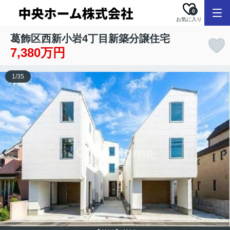
0
お気に入り
葛飾区西新小岩4丁目新築分譲住宅
7,380万円
1
/
35