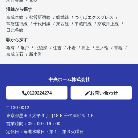
沿線から探す
京成本線
都営新宿線
総武線
つくばエクスプレス
常磐緩行線
千代田線
東西線
半蔵門線
京成押上線
日比谷線
駅から探す
亀有
亀戸
北綾瀬
住吉
小岩
押上
三ノ輪
青砥
京成立石
新小岩
中央ホーム株式会社
0120224274
お問い合わせ
〒130-0012
東京都墨田区太平３丁目18-5 千代津ビル １F
営業時間：
09：00～19：00
定休日：
毎週水曜日・第１、第３火曜日