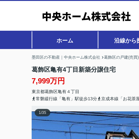
ホーム
沿線から
墨田区の不動産｜中央ホーム株式会社
葛飾区の戸建(売買
葛飾区亀有4丁目新築分譲住宅
7,999万円
東京都
葛飾区
亀有
４丁目
常磐緩行線「亀有」駅徒歩13分
京成本線「お花茶屋
1
/
35