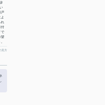
診
い
築戸
によ
られ
有付
メで
希望
う。
の見方
ネ
し