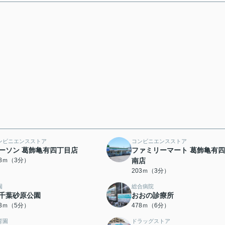
ンビニエンスストア
コンビニエンスストア
ーソン 葛飾亀有四丁目店
ファミリーマート 葛飾亀有
98ｍ（3分）
南店
203ｍ（3分）
園
総合病院
千葉砂原公園
おおの診療所
73ｍ（5分）
478ｍ（6分）
育園
ドラッグストア