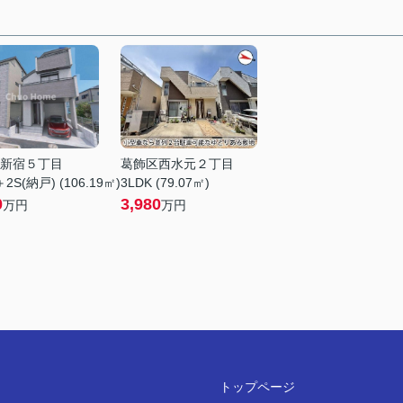
新宿５丁目
葛飾区西水元２丁目
2S(納戸) (106.19㎡)
3LDK (79.07㎡)
0
3,980
万円
万円
トップページ