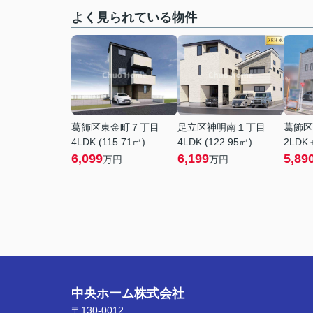
よく見られている物件
葛飾区東金町７丁目
足立区神明南１丁目
葛飾区
4LDK (115.71㎡)
4LDK (122.95㎡)
2LDK＋
6,099
6,199
5,89
万円
万円
中央ホーム株式会社
〒130-0012