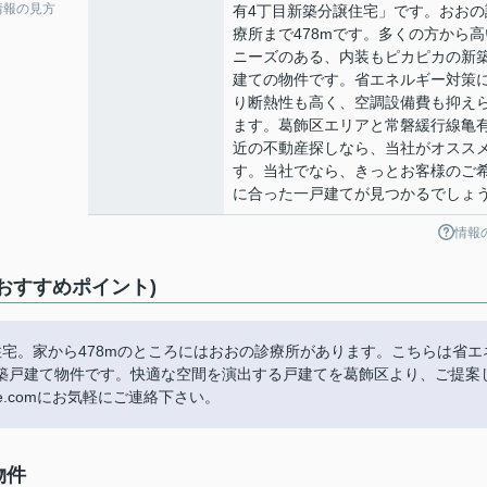
情報の見方
有4丁目新築分譲住宅」です。おおの
療所まで478mです。多くの方から高
ニーズのある、内装もピカピカの新
建ての物件です。省エネルギー対策
り断熱性も高く、空調設備費も抑え
ます。葛飾区エリアと常磐緩行線亀
近の不動産探しなら、当社がオスス
す。当社でなら、きっとお客様のご
に合った一戸建てが見つかるでしょ
情報
おすすめポイント)
宅。家から478mのところにはおおの診療所があります。こちらは省エ
築戸建て物件です。快適な空間を演出する戸建てを葛飾区より、ご提案
home.comにお気軽にご連絡下さい。
物件