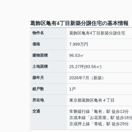
葛飾区亀有4丁目新築分譲住宅の基本情報
物件名
葛飾区亀有4丁目新築分譲住宅
価格
7,999万円
建物面積
96.53㎡
土地面積
25.27坪(83.56㎡)
築年月
2026年7月（新築）
総戸数
1戸
所在地
東京都
葛飾区
亀有
４丁目
交通
常磐緩行線
「
亀有
」駅 徒歩13分
京成本線
「
お花茶屋
」駅 徒歩18
京成押上線
「
青砥
」駅 徒歩29分