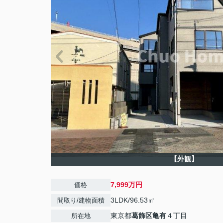
【外観】
7,999万円
価格
3LDK/96.53㎡
間取り/建物面積
東京都
葛飾区
亀有
４丁目
所在地