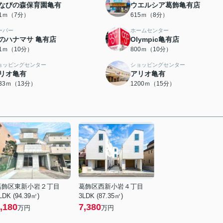
なびの森保育園亀有
ウエルシア葛飾亀有店
31ｍ（7分）
615ｍ（8分）
ーパー
ホームセンター
のハナマサ 亀有店
Olympic亀有店
51ｍ（10分）
800ｍ（10分）
ョッピングセンター
ショッピングセンター
リオ亀有
アリオ亀有
033ｍ（13分）
1200ｍ（15分）
葛飾区東新小岩２丁目
葛飾区西新小岩４丁目
LDK (94.39㎡)
3LDK (87.35㎡)
,180
7,380
万円
万円