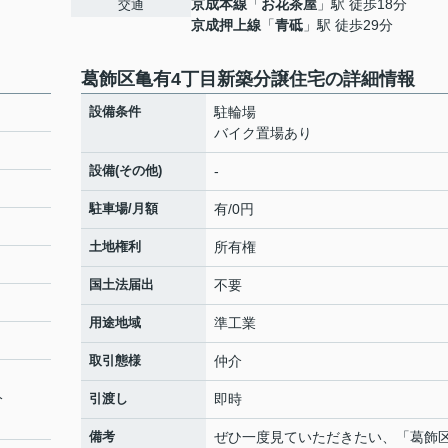
京成本線
「
お花茶屋
」駅 徒歩18分
交通
京成押上線
「
青砥
」駅 徒歩29分
葛飾区亀有4丁目新築分譲住宅の詳細情報
設備条件
駐輪場
バイク置場あり
設備(その他)
-
駐車場/月額
有/0円
土地権利
所有権
国土法届出
不要
用途地域
準工業
取引態様
仲介
分
引渡し
即時
備考
ぜひ一度見ていただきたい、「葛飾