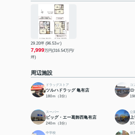
29.20坪 (96.53㎡)
7,999
万円(316.54万円/
坪)
周辺施設
ドラッグストア
コ
ツルハドラッグ 亀有店
ロ
180ｍ（3分）
1
スーパー
公
ビッグ・エー葛飾西亀有店
上
240ｍ（3分）
3
中学校
保