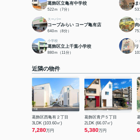
葛飾区立亀有中学校
ま
522ｍ（7分）
5
スーパー
ス
コープみらい コープ亀有店
肉
640ｍ（8分）
7
小学校
シ
葛飾区立上千葉小学校
リ
880ｍ（11分）
1
近隣の物件
葛飾区西亀有２丁目
葛飾区青戸５丁目
3LDK (103.60㎡)
2LDK (66.07㎡)
4
7,280
5,380
6
万円
万円