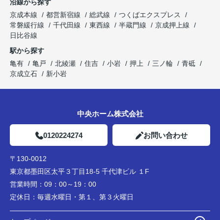
沿線から探す
京成本線
都営新宿線
総武線
つくばエクスプレス
常磐緩行線
千代田線
東西線
半蔵門線
京成押上線
日比谷線
駅から探す
亀有
亀戸
北綾瀬
住吉
小岩
押上
三ノ輪
青砥
京成立石
新小岩
中央ホーム株式会社
0120224274
お問い合わせ
〒130-0012
東京都墨田区太平３丁目18-5 千代津ビル １F
営業時間：
09：00～19：00
定休日：
毎週水曜日・第１、第３火曜日