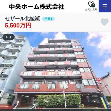
0
お気に入り
セザール北綾瀬
空室1
5,500万円
1
/
11