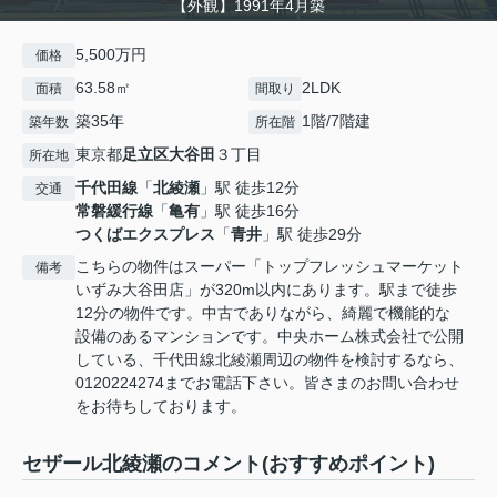
【外観】1991年4月築
5,500万円
価格
63.58㎡
2LDK
面積
間取り
築35年
1階/7階建
築年数
所在階
東京都
足立区
大谷田
３丁目
所在地
千代田線
「
北綾瀬
」駅 徒歩12分
交通
常磐緩行線
「
亀有
」駅 徒歩16分
つくばエクスプレス
「
青井
」駅 徒歩29分
こちらの物件はスーパー「トップフレッシュマーケット
備考
いずみ大谷田店」が320m以内にあります。駅まで徒歩
12分の物件です。中古でありながら、綺麗で機能的な
設備のあるマンションです。中央ホーム株式会社で公開
している、千代田線北綾瀬周辺の物件を検討するなら、
0120224274までお電話下さい。皆さまのお問い合わせ
をお待ちしております。
セザール北綾瀬のコメント(おすすめポイント)