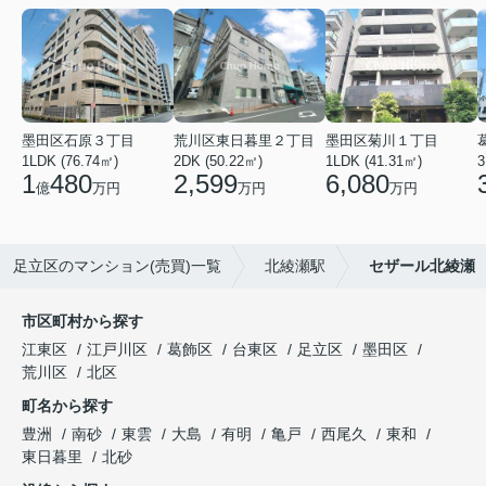
墨田区石原３丁目
荒川区東日暮里２丁目
墨田区菊川１丁目
1LDK (76.74㎡)
2DK (50.22㎡)
1LDK (41.31㎡)
3
1
480
2,599
6,080
億
万円
万円
万円
足立区のマンション(売買)一覧
北綾瀬駅
セザール北綾瀬
市区町村から探す
江東区
江戸川区
葛飾区
台東区
足立区
墨田区
荒川区
北区
町名から探す
豊洲
南砂
東雲
大島
有明
亀戸
西尾久
東和
東日暮里
北砂