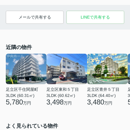
メールで共有する
LINEで共有する
近隣の物件
足立区千住関屋町
足立区東和５丁目
足立区青井５丁目
3LDK (60.31㎡)
3
3LDK (60.62㎡)
3LDK (64.40㎡)
5,780
3,498
3,480
万円
万円
万円
よく見られている物件