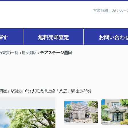
営業時間：09：00
探す
無料売却査定
お問い合わ
モアステージ墨田
(売買)一覧
鐘ヶ淵駅
関屋」駅徒歩16分
京成押上線「八広」駅徒歩23分