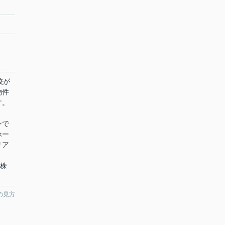
校が
物件
す。
ンで
ホー
リア
ム株
の見方