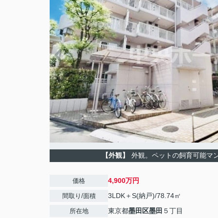
【外観】
外観。ペットの飼育可能マ
4,900万円
価格
3LDK＋S(納戸)/78.74㎡
間取り/面積
東京都
墨田区
墨田
５丁目
所在地