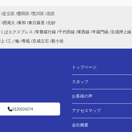
足立区
墨田区
荒川区
北区
戸
西尾久
東和
東日暮里
北砂
つくばエクスプレス
常磐緩行線
千代田線
東西線
半蔵門線
京成押上
押上
三ノ輪
青砥
京成立石
新小岩
トップページ
スタッフ
お客様の声
0120224274
アクセスマップ
会社概要