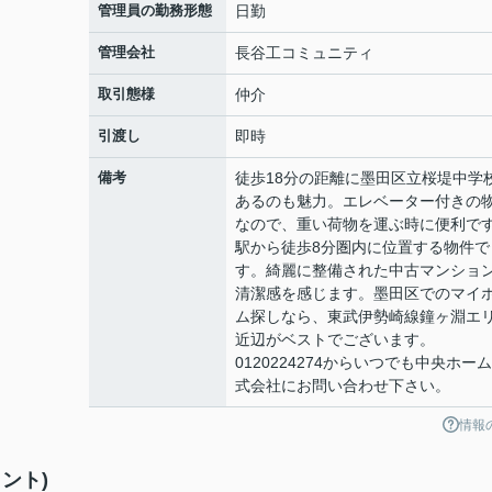
管理員の勤務形態
日勤
管理会社
長谷工コミュニティ
取引態様
仲介
引渡し
即時
備考
徒歩18分の距離に墨田区立桜堤中学
あるのも魅力。エレベーター付きの
なので、重い荷物を運ぶ時に便利で
駅から徒歩8分圏内に位置する物件で
す。綺麗に整備された中古マンショ
清潔感を感じます。墨田区でのマイ
ム探しなら、東武伊勢崎線鐘ヶ淵エ
近辺がベストでございます。
0120224274からいつでも中央ホー
式会社にお問い合わせ下さい。
情報
ント)