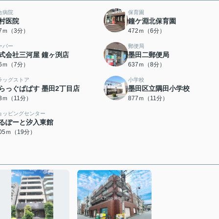
合病院
保育園
村医院
鐘ケ淵北保育園
37ｍ（3分）
472ｍ（6分）
ーパー
郵便局
式会社三河屋 鐘ヶ渕店
墨田二郵便局
56ｍ（7分）
637ｍ（8分）
ラッグストア
小学校
らっぐぱぱす 墨田2丁目店
墨田区立隅田小学校
23ｍ（11分）
877ｍ（11分）
ョッピングセンター
るぽーと汐入東館
505ｍ（19分）