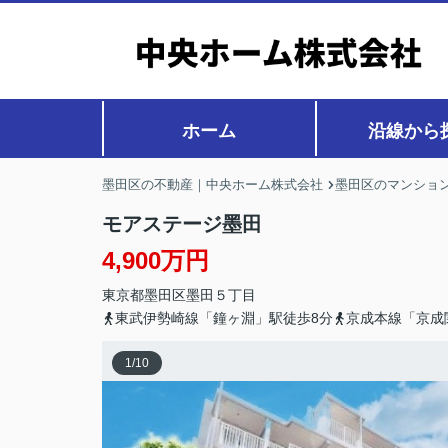
ホーム
沿線から
墨田区の不動産｜中央ホーム株式会社
墨田区のマンション
モアステージ墨田
4,900万円
東京都
墨田区
墨田
５丁目
東武伊勢崎線「鐘ヶ淵」駅徒歩8分
京成本線「京成
1
/
10