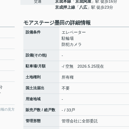
京成本線
「
京成関屋
」駅 徒歩16分
交通
京成押上線
「
八広
」駅 徒歩23分
モアステージ墨田の詳細情報
設備条件
エレベーター
駐輪場
防犯カメラ
設備(その他)
-
駐車場/月額
-/ 空無 2026.5.25現在
土地権利
所有権
分
国土法届出
不要
分
用途地域
-
情報の見方
販売戸数 / 総戸数
- / 33戸
管理形態
管理会社に全部委託