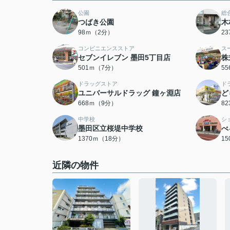
公園
総
つばき公園
木
98ｍ（2分）
2
コンビニエンスストア
ス
セブンイレブン 墨田5丁目店
株
501ｍ（7分）
5
ドラッグストア
ド
ユニバーサルドラッグ 鐘ヶ淵店
ど
668ｍ（9分）
8
中学校
シ
墨田区立桜堤中学校
べ
1370ｍ（18分）
1
近隣の物件