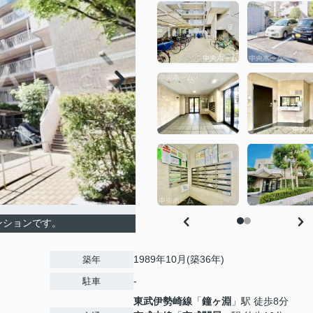
ンションです。
1989年10月(築36年)
築年
-
駐車
東武伊勢崎線
「
鐘ヶ淵
」駅 徒歩8分