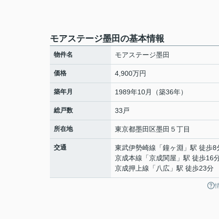
モアステージ墨田の基本情報
物件名
モアステージ墨田
価格
4,900万円
築年月
1989年10月（築36年）
総戸数
33戸
所在地
東京都
墨田区
墨田
５丁目
交通
東武伊勢崎線
「
鐘ヶ淵
」駅 徒歩8
京成本線
「
京成関屋
」駅 徒歩16
京成押上線
「
八広
」駅 徒歩23分