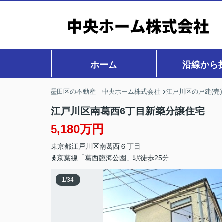
ホーム
沿線から
墨田区の不動産｜中央ホーム株式会社
江戸川区の戸建(売
江戸川区南葛西6丁目新築分譲住宅
5,180万円
東京都
江戸川区
南葛西
６丁目
京葉線「葛西臨海公園」駅徒歩25分
1
/
34