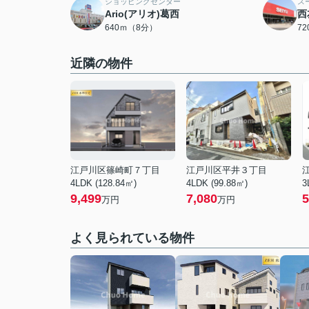
ショッピングセンター
ス
Ario(アリオ)葛西
西
640ｍ（8分）
7
近隣の物件
江戸川区篠崎町７丁目
江戸川区平井３丁目
4LDK (128.84㎡)
4LDK (99.88㎡)
3
9,499
7,080
5
万円
万円
よく見られている物件