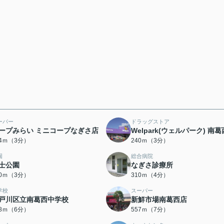
ーパー
ドラッグストア
ープみらい ミニコープなぎさ店
Welpark(ウェルパーク) 南
04ｍ（3分）
240ｍ（3分）
園
総合病院
士公園
なぎさ診療所
40ｍ（3分）
310ｍ（4分）
学校
スーパー
戸川区立南葛西中学校
新鮮市場南葛西店
78ｍ（6分）
557ｍ（7分）