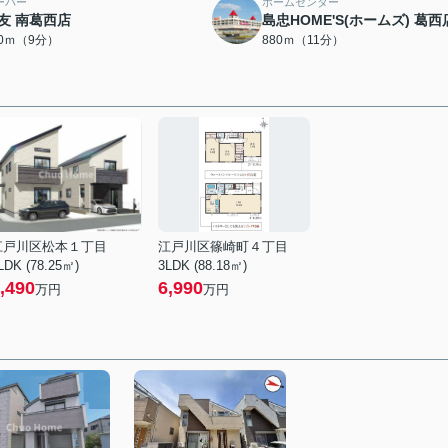
ーパー
ホームセンター
友 南葛西店
島忠HOME'S(ホームズ) 葛西
20ｍ（9分）
880ｍ（11分）
江戸川区松本１丁目
江戸川区篠崎町４丁目
LDK (78.25㎡)
3LDK (88.18㎡)
,490
6,990
万円
万円