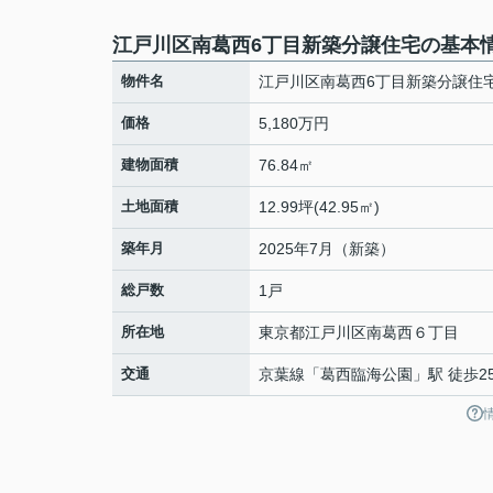
江戸川区南葛西6丁目新築分譲住宅の基本
物件名
江戸川区南葛西6丁目新築分譲住
価格
5,180万円
建物面積
76.84㎡
土地面積
12.99坪(42.95㎡)
築年月
2025年7月（新築）
総戸数
1戸
所在地
東京都
江戸川区
南葛西
６丁目
交通
京葉線
「
葛西臨海公園
」駅 徒歩2