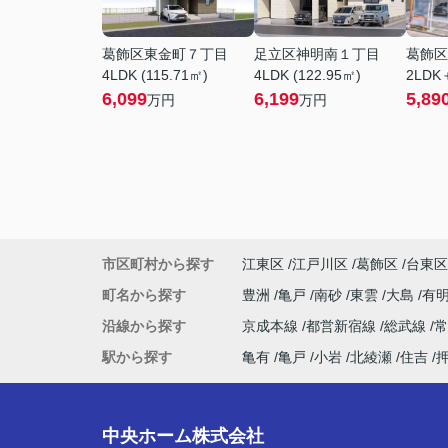
葛飾区東金町７丁目
足立区神明南１丁目
葛飾区
4LDK (115.71㎡)
4LDK (122.95㎡)
2LDK＋
6,099
6,199
5,89
万円
万円
市区町村から探す
江東区
江戸川区
葛飾区
台東区
町名から探す
豊洲
亀戸
南砂
東雲
大島
有
沿線から探す
京成本線
都営新宿線
総武線
駅から探す
亀有
亀戸
小岩
北綾瀬
住吉
中央ホーム株式会社