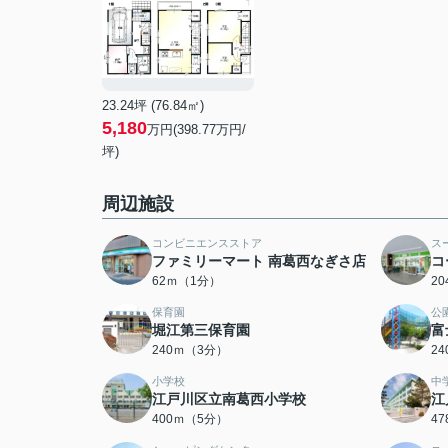
23.24坪 (76.84㎡)
5,180
万円(398.77万円/
坪)
周辺施設
コンビニエンスストア
ス
ファミリーマート 南葛西なぎさ店
コ
62ｍ（1分）
2
保育園
公
堀江第三保育園
富
240ｍ（3分）
2
小学校
中
江戸川区立南葛西小学校
江
400ｍ（5分）
4