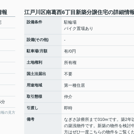
情報
江戸川区南葛西6丁目新築分譲住宅の詳細情
宅
設備条件
駐輪場
バイク置場あり
設備(その他)
-
駐車場/月額
有/0円
土地権利
所有権
国土法届出
不要
用途地域
第一種住居
取引態様
仲介
5分
引渡し
即時
情報の見方
備考
なぎさ診療所まで310mです。築2年
の築浅物件です。新築の物件を検討
方はぜひ一度こちらの物件をご覧く