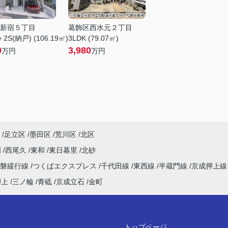
新宿５丁目
葛飾区西水元２丁目
2S(納戸) (106.19㎡)
3LDK (79.07㎡)
0
3,980
万円
万円
足立区
墨田区
荒川区
北区
明
西尾久
東和
東日暮里
北砂
常磐緩行線
つくばエクスプレス
千代田線
東西線
半蔵門線
京成押上
押上
三ノ輪
青砥
京成立石
金町
トップページ