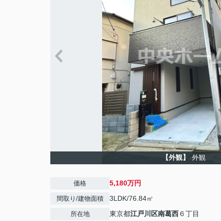
【外観】
外観
5,180万円
価格
3LDK/76.84㎡
間取り/建物面積
東京都
江戸川区
南葛西
６丁目
所在地