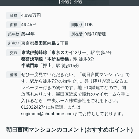
【外観】外観
4,899万円
価格
46.45㎡
1DK
面積
間取り
築44年
9階/10階建
築年数
所在階
東京都
墨田区
向島
２丁目
所在地
東武伊勢崎線
「
東京スカイツリー
」駅 徒歩7分
交通
都営浅草線
「
本所吾妻橋
」駅 徒歩8分
半蔵門線
「
押上
」駅 徒歩15分
ぜひ一度見ていただきたい、「朝日言問マンション」で
備考
す。駅から徒歩7分の物件です。昇り降りが楽になるエ
レベーター付きの物件です。地上10階建てなので、開
放感もあります。墨田区近辺で憧れのマイホームを手に
入れるなら、中央ホーム株式会社をご利用下さい。
0120224274にお電話、または
sugimoto@chuohome.comまでお待ちしております。
朝日言問マンションのコメント(おすすめポイント)