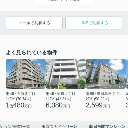
メールで共有する
LINEで共有する
よく見られている物件
墨田区石原３丁目
墨田区菊川１丁目
荒川区東日暮里２丁目
1LDK (76.74㎡)
1LDK (41.31㎡)
2DK (50.22㎡)
3
1
480
6,080
2,599
億
万円
万円
万円
ション(売買)一覧
東京スカイツリー駅
朝日言問マンション