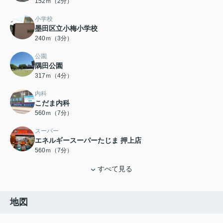
152ｍ（2分）
小学校
墨田区立小梅小学校
240ｍ（3分）
公園
隅田公園
317ｍ（4分）
内科
こだま内科
560ｍ（7分）
スーパー
エネルギースーパーたじま 押上店
560ｍ（7分）
すべて見る
地図