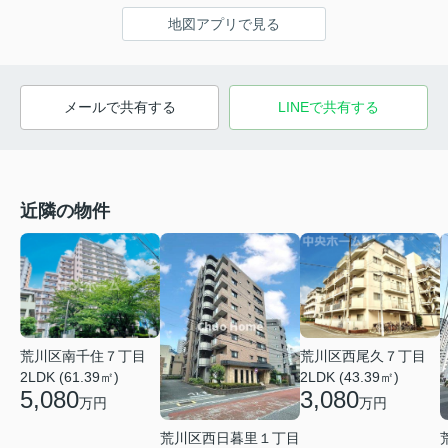
地図アプリで見る
メールで共有する
LINEで共有する
近隣の物件
荒川区南千住７丁目
荒川区西尾久７丁目
2LDK (61.39㎡)
2LDK (43.39㎡)
5,080
3,080
万円
万円
荒川区西日暮里１丁目