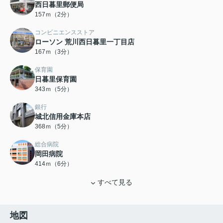
西日暮里郵便局
157ｍ（2分）
コンビニエンスストア
ローソン 荒川西日暮里一丁目店
167ｍ（3分）
保育園
日暮里保育園
343ｍ（5分）
銀行
城北信用金庫本店
368ｍ（5分）
総合病院
岡田病院
414ｍ（6分）
すべて見る
地図