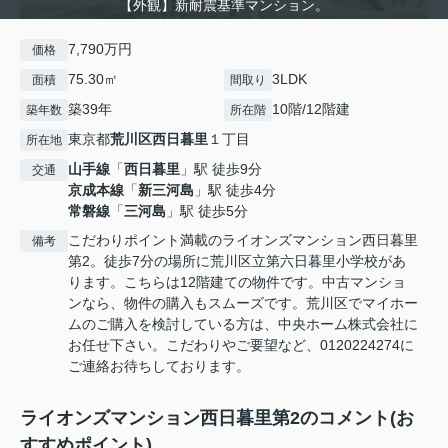
【外観】新耐震基準マンション。
7,790万円
価格
75.30㎡
3LDK
面積
間取り
築39年
10階/12階建
築年数
所在階
東京都
荒川区
西日暮里
１丁目
所在地
山手線
「
西日暮里
」駅 徒歩9分
交通
京成本線
「
新三河島
」駅 徒歩4分
常磐線
「
三河島
」駅 徒歩5分
こだわりポイント満載のライオンズマンション西日暮里
備考
第2。徒歩7分の場所に荒川区立第六日暮里小学校があ
ります。こちらは12階建ての物件です。中古マンショ
ンなら、物件の購入もスムーズです。荒川区でマイホー
ムのご購入を検討している方は、中央ホーム株式会社に
お任せ下さい。こだわりやご要望など、0120224274に
ご連絡お待ちしております。
ライオンズマンション西日暮里第2のコメント(お
すすめポイント)