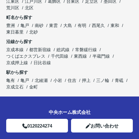
江東区
江戸川区
葛飾区
台東区
足立区
墨田区
荒川区
北区
町名から探す
豊洲
亀戸
南砂
東雲
大島
有明
西尾久
東和
東日暮里
北砂
沿線から探す
京成本線
都営新宿線
総武線
常磐緩行線
つくばエクスプレス
千代田線
東西線
半蔵門線
京成押上線
日比谷線
駅から探す
亀有
亀戸
北綾瀬
小岩
住吉
押上
三ノ輪
青砥
京成立石
金町
中央ホーム株式会社
0120224274
お問い合わせ