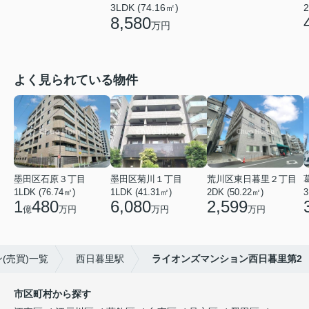
3LDK (74.16㎡)
2
8,580
万円
よく見られている物件
墨田区石原３丁目
墨田区菊川１丁目
荒川区東日暮里２丁目
1LDK (76.74㎡)
1LDK (41.31㎡)
2DK (50.22㎡)
3
1
480
6,080
2,599
億
万円
万円
万円
(売買)一覧
西日暮里駅
ライオンズマンション西日暮里第2
市区町村から探す