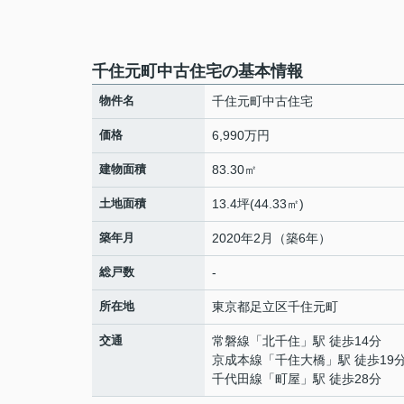
千住元町中古住宅の基本情報
物件名
千住元町中古住宅
価格
6,990万円
建物面積
83.30㎡
土地面積
13.4坪(44.33㎡)
築年月
2020年2月（築6年）
総戸数
-
所在地
東京都
足立区
千住元町
交通
常磐線
「
北千住
」駅 徒歩14分
京成本線
「
千住大橋
」駅 徒歩19
千代田線
「
町屋
」駅 徒歩28分