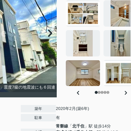
ー」震度7級の地震波にも６回連
す
2020年2月(築6年)
築年
有
駐車
常磐線
「
北千住
」駅 徒歩14分