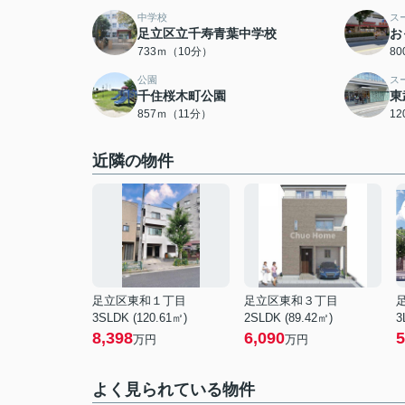
中学校
ス
足立区立千寿青葉中学校
お
733ｍ（10分）
8
公園
ス
千住桜木町公園
東
857ｍ（11分）
1
近隣の物件
足立区東和１丁目
足立区東和３丁目
3SLDK (120.61㎡)
2SLDK (89.42㎡)
3
8,398
6,090
5
万円
万円
よく見られている物件