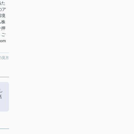
当た
のア
環境
ム株
一押
。ご
com
の見方
し
話