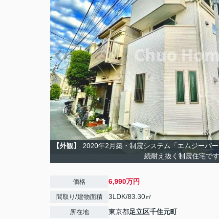
【外観】
2020年2月築・制震システム「エムジーバ
続耐え抜く制震住宅で
6,990万円
価格
3LDK/83.30㎡
間取り/建物面積
東京都
足立区
千住元町
所在地