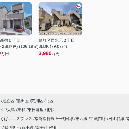
新宿５丁目
葛飾区西水元２丁目
2S(納戸) (106.19㎡)
3LDK (79.07㎡)
0
3,980
万円
万円
足立区
墨田区
荒川区
北区
尾久
大島
東和
東日暮里
北砂
つくばエクスプレス
常磐緩行線
千代田線
東西線
半蔵門線
日比谷線
三ノ輪
押上
新小岩
南千住
金町