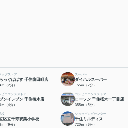
ラッグストア
スーパー
らっぐぱぱす 千住龍田町店
ダイハルスーパー
44ｍ（2分）
155ｍ（2分）
ンビニエンスストア
コンビニエンスストア
ブンイレブン 千住桜木店
ローソン 千住桜木一丁目店
09ｍ（4分）
355ｍ（5分）
学校
ショッピングセンター
立区立千寿双葉小学校
千住ミルディス
88ｍ（9分）
720ｍ（9分）