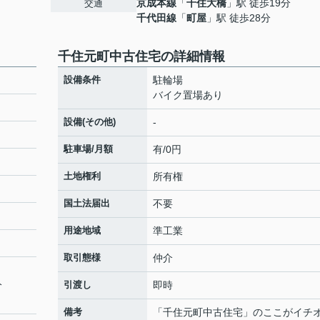
京成本線
「
千住大橋
」駅 徒歩19分
交通
千代田線
「
町屋
」駅 徒歩28分
千住元町中古住宅の詳細情報
設備条件
駐輪場
バイク置場あり
設備(その他)
-
駐車場/月額
有/0円
土地権利
所有権
国土法届出
不要
用途地域
準工業
取引態様
仲介
分
引渡し
即時
備考
「千住元町中古住宅」のここがイチ