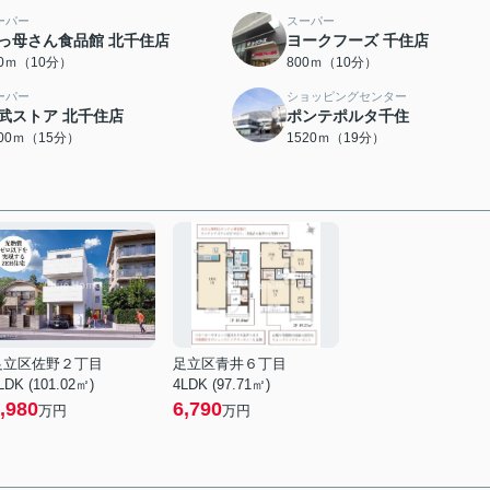
ーパー
スーパー
っ母さん食品館 北千住店
ヨークフーズ 千住店
00ｍ（10分）
800ｍ（10分）
ーパー
ショッピングセンター
武ストア 北千住店
ポンテポルタ千住
200ｍ（15分）
1520ｍ（19分）
足立区佐野２丁目
足立区青井６丁目
LDK (101.02㎡)
4LDK (97.71㎡)
,980
6,790
万円
万円