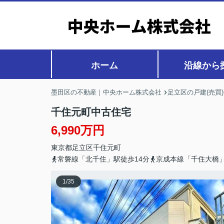
ホーム
沿線から
墨田区の不動産｜中央ホーム株式会社
足立区の戸建(売買
千住元町中古住宅
6,990万円
東京都
足立区
千住元町
常磐線「北千住」駅徒歩14分
京成本線「千住大橋」
1
/
35