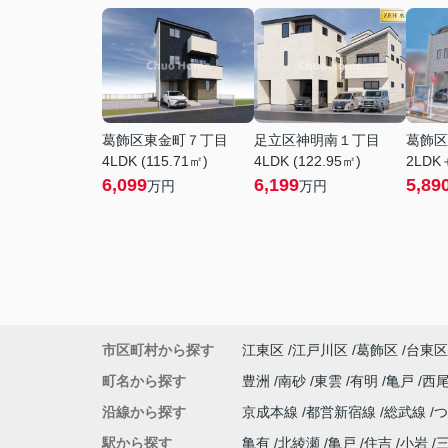
葛飾区東金町７丁目
足立区神明南１丁目
葛飾区
4LDK (115.71㎡)
4LDK (122.95㎡)
2LDK＋
6,099
6,199
5,89
万円
万円
市区町村から探す
江東区
江戸川区
葛飾区
台東区
町名から探す
豊洲
南砂
東雲
有明
亀戸
西
沿線から探す
京成本線
都営新宿線
総武線
駅から探す
亀有
北綾瀬
亀戸
住吉
小岩