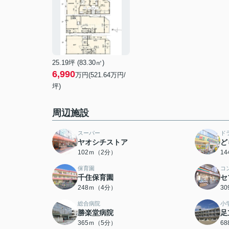
25.19坪 (83.30㎡)
6,990
万円(521.64万円/
坪)
周辺施設
スーパー
ド
ヤオシチストア
ど
102ｍ（2分）
1
保育園
コ
千住保育園
セ
248ｍ（4分）
3
総合病院
小
勝楽堂病院
足
365ｍ（5分）
6