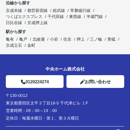
沿線から探す
京成本線
都営新宿線
総武線
常磐緩行線
つくばエクスプレス
千代田線
東西線
半蔵門線
日比谷線
京成押上線
駅から探す
亀有
亀戸
北綾瀬
小岩
住吉
押上
三ノ輪
青砥
京成立石
金町
中央ホーム株式会社
0120224274
お問い合わせ
〒130-0012
東京都墨田区太平３丁目18-5 千代津ビル １F
営業時間：
09：00～19：00
定休日：
毎週水曜日・第１、第３火曜日