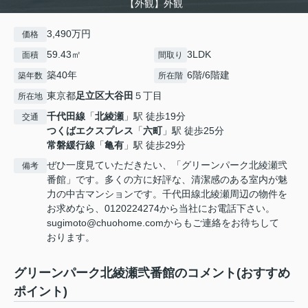
【外観】外観
3,490万円
価格
59.43㎡
3LDK
面積
間取り
築40年
6階/6階建
築年数
所在階
東京都
足立区
大谷田
５丁目
所在地
千代田線
「
北綾瀬
」駅 徒歩19分
交通
つくばエクスプレス
「
六町
」駅 徒歩25分
常磐緩行線
「
亀有
」駅 徒歩29分
ぜひ一度見ていただきたい、「グリーンパーク北綾瀬弐
備考
番館」です。多くの方に好評な、清潔感のある室内が魅
力の中古マンションです。千代田線北綾瀬周辺の物件を
お求めなら、0120224274から当社にお電話下さい。
sugimoto@chuohome.comからもご連絡をお待ちして
おります。
グリーンパーク北綾瀬弐番館のコメント(おすすめ
ポイント)