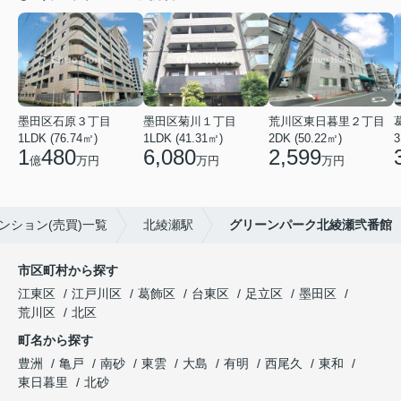
墨田区石原３丁目
墨田区菊川１丁目
荒川区東日暮里２丁目
1LDK (76.74㎡)
1LDK (41.31㎡)
2DK (50.22㎡)
3
1
480
6,080
2,599
億
万円
万円
万円
ンション(売買)一覧
北綾瀬駅
グリーンパーク北綾瀬弐番館
市区町村から探す
江東区
江戸川区
葛飾区
台東区
足立区
墨田区
荒川区
北区
町名から探す
豊洲
亀戸
南砂
東雲
大島
有明
西尾久
東和
東日暮里
北砂