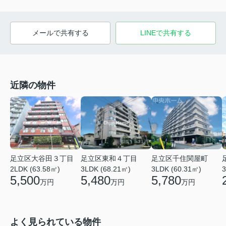
メールで共有する
LINEで共有する
近隣の物件
足立区東和４丁目
足立区千住関屋町
足立区大谷田３丁目
3LDK (68.21㎡)
3LDK (60.31㎡)
2LDK (63.58㎡)
3
5,480
5,780
5,500
万円
万円
万円
よく見られている物件