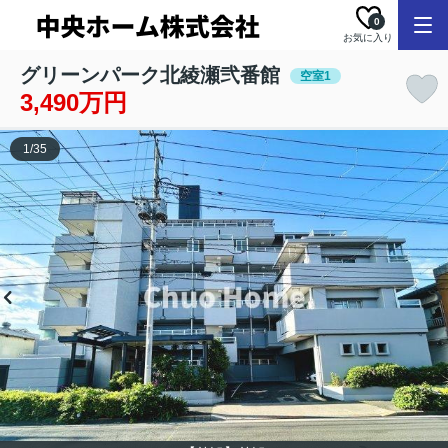
0
お気に入り
グリーンパーク北綾瀬弐番館
空室1
3,490万円
1
/
35