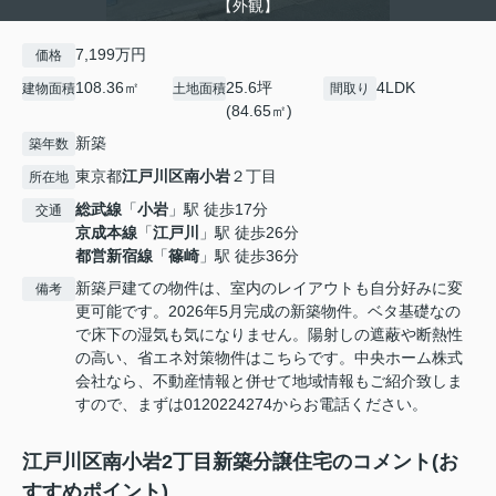
【外観】
7,199万円
価格
108.36㎡
25.6坪
4LDK
建物面積
土地面積
間取り
(84.65㎡)
新築
築年数
東京都
江戸川区
南小岩
２丁目
所在地
総武線
「
小岩
」駅 徒歩17分
交通
京成本線
「
江戸川
」駅 徒歩26分
都営新宿線
「
篠崎
」駅 徒歩36分
新築戸建ての物件は、室内のレイアウトも自分好みに変
備考
更可能です。2026年5月完成の新築物件。ベタ基礎なの
で床下の湿気も気になりません。陽射しの遮蔽や断熱性
の高い、省エネ対策物件はこちらです。中央ホーム株式
会社なら、不動産情報と併せて地域情報もご紹介致しま
すので、まずは0120224274からお電話ください。
江戸川区南小岩2丁目新築分譲住宅のコメント(お
すすめポイント)