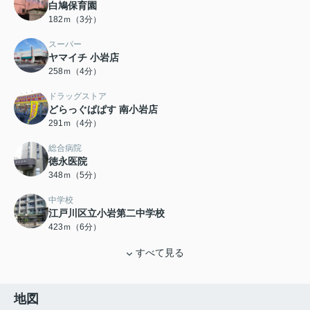
白鳩保育園
182ｍ（3分）
スーパー
ヤマイチ 小岩店
258ｍ（4分）
ドラッグストア
どらっぐぱぱす 南小岩店
291ｍ（4分）
総合病院
徳永医院
348ｍ（5分）
中学校
江戸川区立小岩第二中学校
423ｍ（6分）
すべて見る
地図