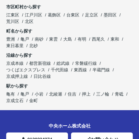
市区町村から探す
江東区
江戸川区
葛飾区
台東区
足立区
墨田区
荒川区
北区
町名から探す
豊洲
亀戸
南砂
東雲
大島
有明
西尾久
東和
東日暮里
北砂
沿線から探す
京成本線
都営新宿線
総武線
常磐緩行線
つくばエクスプレス
千代田線
東西線
半蔵門線
京成押上線
日比谷線
駅から探す
亀有
亀戸
小岩
北綾瀬
住吉
押上
三ノ輪
青砥
京成立石
金町
中央ホーム株式会社