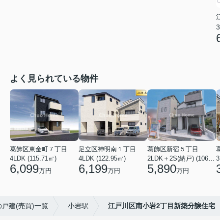
3
よく見られている物件
葛飾区東金町７丁目
足立区神明南１丁目
葛飾区新宿５丁目
4LDK (115.71㎡)
4LDK (122.95㎡)
2LDK＋2S(納戸) (106.19㎡)
3
6,099
6,199
5,890
万円
万円
万円
戸建(売買)一覧
小岩駅
江戸川区南小岩2丁目新築分譲住宅